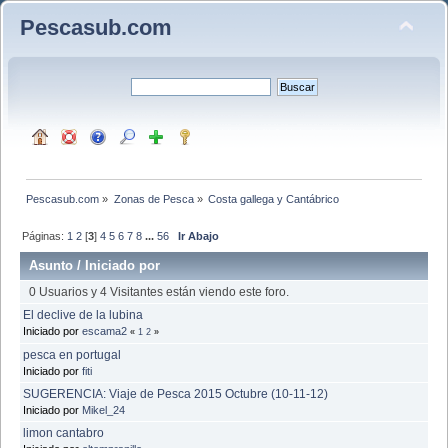
Pescasub.com
Pescasub.com
»
Zonas de Pesca
»
Costa gallega y Cantábrico
Páginas:
1
2
[
3
]
4
5
6
7
8
...
56
Ir Abajo
Asunto
/
Iniciado por
0 Usuarios y 4 Visitantes están viendo este foro.
El declive de la lubina
Iniciado por
escama2
«
1
2
»
pesca en portugal
Iniciado por
fiti
SUGERENCIA: Viaje de Pesca 2015 Octubre (10-11-12)
Iniciado por
Mikel_24
limon cantabro