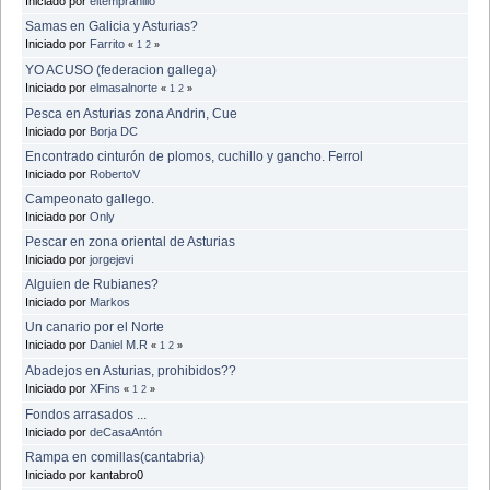
Iniciado por
eltempranillo
Samas en Galicia y Asturias?
Iniciado por
Farrito
«
1
2
»
YO ACUSO (federacion gallega)
Iniciado por
elmasalnorte
«
1
2
»
Pesca en Asturias zona Andrin, Cue
Iniciado por
Borja DC
Encontrado cinturón de plomos, cuchillo y gancho. Ferrol
Iniciado por
RobertoV
Campeonato gallego.
Iniciado por
Only
Pescar en zona oriental de Asturias
Iniciado por
jorgejevi
Alguien de Rubianes?
Iniciado por
Markos
Un canario por el Norte
Iniciado por
Daniel M.R
«
1
2
»
Abadejos en Asturias, prohibidos??
Iniciado por
XFins
«
1
2
»
Fondos arrasados ...
Iniciado por
deCasaAntón
Rampa en comillas(cantabria)
Iniciado por kantabro0