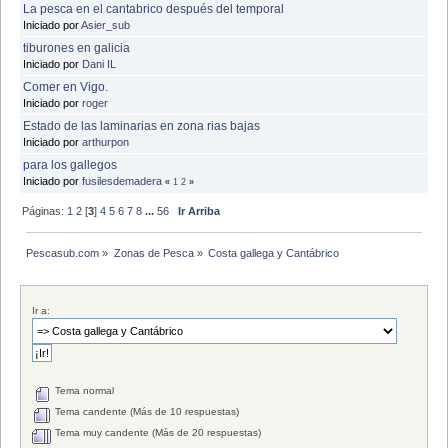
La pesca en el cantabrico después del temporal
Iniciado por
Asier_sub
tiburones en galicia
Iniciado por
Dani IL
Comer en Vigo.
Iniciado por
roger
Estado de las laminarias en zona rias bajas
Iniciado por
arthurpon
para los gallegos
Iniciado por
fusilesdemadera
«
1
2
»
Páginas:
1
2
[
3
]
4
5
6
7
8
...
56
Ir Arriba
Pescasub.com
»
Zonas de Pesca
»
Costa gallega y Cantábrico
Ir a:
Tema normal
Tema candente (Más de 10 respuestas)
Tema muy candente (Más de 20 respuestas)