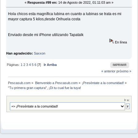
«
Respuesta #99 en:
14 de Agosto de 2022, 01:11:03 am »
Hola chicos esta magnífica lubina en cuanto a lubinas se trata es mi
mayor captura 5 kilos,desde Orihuela costa
Enviado desde mi iPhone utilizando Tapatalk
En línea
Han agradecido:
Saxxon
Páginas:
1
2
3
4
5
6
[
7
]
Ir Arriba
IMPRIMIR
« anterior
próximo »
Pescasub.com
»
Bienvenido a Pescasub.com
»
¡Preséntate a la comunidad!
»
"Tu primera gran captura", ¡Di tu cual fue la tuya!
Ir a: