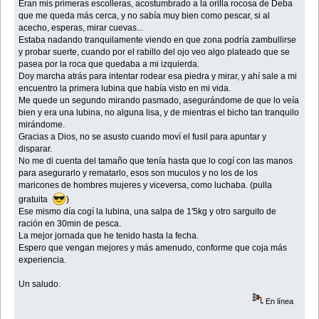
Eran mis primeras escolleras, acostumbrado a la orilla rocosa de Deba
que me queda más cerca, y no sabía muy bien como pescar, si al
acecho, esperas, mirar cuevas...
Estaba nadando tranquilamente viendo en que zona podría zambullirse
y probar suerte, cuando por el rabillo del ojo veo algo plateado que se
pasea por la roca que quedaba a mi izquierda.
Doy marcha atrás para intentar rodear esa piedra y mirar, y ahí sale a mi
encuentro la primera lubina que había visto en mi vida.
Me quede un segundo mirando pasmado, asegurándome de que lo veía
bien y era una lubina, no alguna lisa, y de mientras el bicho tan tranquilo
mirándome.
Gracias a Dios, no se asusto cuando moví el fusil para apuntar y
disparar.
No me di cuenta del tamaño que tenía hasta que lo cogí con las manos
para asegurarlo y rematarlo, esos son muculos y no los de los
maricones de hombres mujeres y viceversa, como luchaba. (pulla
gratuita
)
Ese mismo día cogí la lubina, una salpa de 1'5kg y otro sarguito de
ración en 30min de pesca.
La mejor jornada que he tenido hasta la fecha.
Espero que vengan mejores y más amenudo, conforme que coja más
experiencia.
Un saludo.
En línea