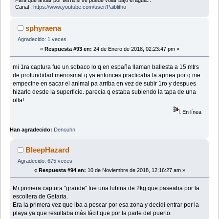
Para que andar por tierra si se puede volar bajo el agua...
Canal :
https://www.youtube.com/user/Paiblitho
sphyraena
Agradecido: 1 veces
«
Respuesta #93 en:
24 de Enero de 2018, 02:23:47 pm »
mi 1ra captura fue un sobaco lo q en españa llaman ballesta a 15 mtrs
de profundidad menosmal q ya entonces practicaba la apnea por q me
empecine en sacar el animal pa arriba en vez de subir 1ro y despues
hizarlo desde la superficie. parecia q estaba subiendo la tapa de una
olla!
En línea
Han agradecido:
Denouhn
BleepHazard
Agradecido: 675 veces
«
Respuesta #94 en:
10 de Noviembre de 2018, 12:16:27 am »
Mi primera captura "grande" fue una lubina de 2kg que paseaba por la
escollera de Getaria.
Era la primera vez que iba a pescar por esa zona y decidí entrar por la
playa ya que resultaba más fácil que por la parte del puerto.