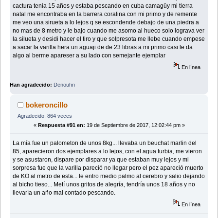
cactura tenia 15 años y estaba pescando en cuba camagüy mi tierra
natal me encontraba en la barrera coralina con mi primo y de remente
me veo una sirueta a lo lejos q se escondende debajo de una piedra a
no mas de 8 metro y le bajo cuando me asomo al hueco solo lograva ver
la silueta y desidi hacer el tiro y que solpresota me llebe cuando empese
a sacar la varilla hera un aguaji de de 23 libras a mi primo casi le da
algo al berme apareser a su lado con semejante ejemplar
En línea
Han agradecido:
Denouhn
bokeroncillo
Agradecido: 864 veces
«
Respuesta #91 en:
19 de Septiembre de 2017, 12:02:44 pm »
La mía fue un palometon de unos 8kg... llevaba un beuchat marlin del
85, aparecieron dos ejemplares a lo lejos, con el agua turbia, me vieron
y se asustaron, dispare por disparar ya que estaban muy lejos y mi
sorpresa fue que la varilla pareció no llegar pero el pez apareció muerto
de KO al metro de esta... le entro medio palmo al cerebro y salio dejando
al bicho tieso... Metí unos gritos de alegría, tendría unos 18 años y no
llevaría un año mal contado pescando.
En línea