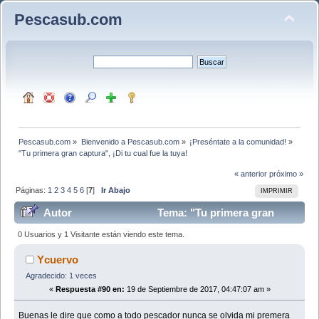
Pescasub.com
Pescasub.com
»
Bienvenido a Pescasub.com
»
¡Preséntate a la comunidad!
»
"Tu primera gran captura", ¡Di tu cual fue la tuya!
« anterior
próximo »
Páginas:
1
2
3
4
5
6
[
7
]
Ir Abajo
IMPRIMIR
Autor
Tema: "Tu primera gran
captura", ¡Di tu cual fue la tuya! (Leído 221437 veces)
0 Usuarios y 1 Visitante están viendo este tema.
Ycuervo
Agradecido: 1 veces
«
Respuesta #90 en:
19 de Septiembre de 2017, 04:47:07 am »
Buenas le dire que como a todo pescador nunca se olvida mi premera