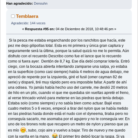
Han agradecido:
Denouhn
Temblaera
Agradecido: 144 veces
«
Respuesta #95 en:
04 de Diciembre de 2018, 10:48:46 pm »
Si la pesca me estaba enganchando por los ranchitos que hacía, este
pez me dejo gilipollas total. Esta es mi primera y única gran captura y
seguramente será la última, porque la salud quizá no me lo permita. Aún
disfruto con el recuerdo Describo como fue el lance que lo recuerdo
como si fuera ayer. Dentón de 8,7 kg. Ese día debí comprar lotería. Entró
ciego, con la bocaza abierta intentando zamparse una salpa, yo estaba
en la superficie (como casi siempre) había 4 metros de agua debajo, me
apreció de repente por la izquierda, giré el fusil (omer cayman 82 de
serie) y disparé, tiré muy rápido pero era imposible fallar. A partir de ahí
una odisea. Yo jamás había hecho uso del carrete, me deslió 20 metros
de hilo en un plis, cuando vi que me quedaba sin vueltas apreté el freno,
al verse trincado volvió para meterse en las piedras que tenía debajo.
Estaba solo (como siempre) y no sabía bien como actuar. Bajé esos
cuatro metros 5 o 6 veces, empecé a tirar del nylon que se había metido
en las piedras hasta donde está el nudo con el dyneema, tiraba pero no
conseguía sacarlo, me asomaba por el agujero y no le conseguía ver. En
uno de los tirones noto que recupero un metro de nylon y pienso que ya
es mío
, subo, cojo aire y vuelvo a bajar. Tiro de nuevo y me quedo
con la varilla en la mano.
El primer tiro debió tocar la raspa. Si ya