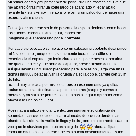
Mi primer denton y mi primer pez de porte . fue una trastaco de 9 kg que
me apareció tras mirar un corte largo de acantilado y llegar abajo,
levante la vista y vi movimiento a lo lejos . vi un palco donde hacer una
espera y ahi me posé.
Pense joder asi debe ser lo de pescar a la espera dentones como hacen
los guenos: carbonell ,amengual, march etc.
imaginate que aparece uno por el horizonte...
Pensado y proyectado se me acercó un cabezón prepotente desafiando
mi fusil de mero ,aunque en ese momento fuera un pardillo sin
experiencia ni capturas, ya tenia claro a que tipo de pesca submarina
me queria dedicar y que porte de capturar, prescindiendo del resto.
Así que llevaba un fusilaco preparado para la ocasion , largo con unas
gomas muuuuy petadas, varilla gruesa y aletilla doble, carrete con 35 m
de hilo.
actitud muy criticada por mis coetaneos en ese momento ya q ellos
tenian armas mas destinadas a peces menores (sargos y corvas o
meretes) y yo salia de porraca continua hasta llegar a aprender como
atacar a los viejos del lugar.
Pues nada analizo y el giantdentex que mantiene su distancia de
seguridad, asi que decido disparar al medio del cuerpo donde mas
blando q la cabeza, la varilla le llega y le da , pero me sorprendo cuando
veo q no le atraviesa pero que esta cogido
ahora a fliparlo
como un enano con la potencia de esta nuevo descubrimiento.....subo