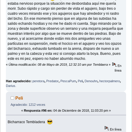
estaba nervioso porque la situación me desbordaba aquí me quería
morir. Subo rápido y cargo sin perder de vista el agujero, bajo tres o
cuatro veces mirando ese y los agujeros que hay alrededor y ni rastro
del bicho. En ese momento pienso que en alguna de las subidas ha
salido echando hostias y no me he dado ni cuenta. Sigo mirando por la
zona y desde superficie observo un serrano y una mojarra pequeña que
muestran interés por algo que se mueve dentro de las piedras. Bajo de
nuevo, y al acercarme donde están mis dos amiguetes veo unas
partículas en suspensión, meto el hocico en el agujero y veo los ojazos
del bicharraco, exhausto tumbado en la arena, disparo de nuevo a un
palmo y en la cabeza y esta vez si consigo atarlo la boya. Bueno, pues
este es mi pez, espero no haber aburrido mucho.
«
Última modificación: 08 de Mayo de 2019, 12:32:10 am por Temblaera
»
En
línea
Han agradecido:
peretora
,
Predator
,
PescaPum
,
Peli
,
Denouhn
,
hectorpalmero
,
Darius.
Peli
Agradecido: 1212 veces
«
Respuesta #96 en:
04 de Diciembre de 2018, 11:03:20 pm »
Bicharraco Tembladera
En línea