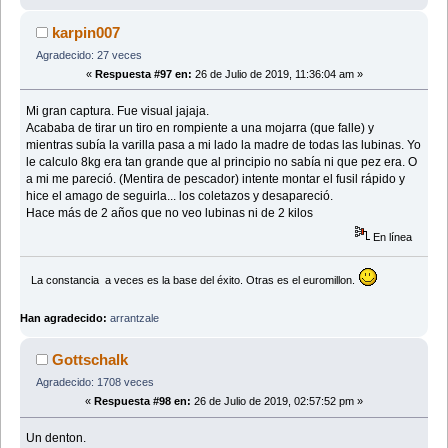
karpin007
Agradecido: 27 veces
«
Respuesta #97 en:
26 de Julio de 2019, 11:36:04 am »
Mi gran captura. Fue visual jajaja.
Acababa de tirar un tiro en rompiente a una mojarra (que falle) y
mientras subía la varilla pasa a mi lado la madre de todas las lubinas. Yo
le calculo 8kg era tan grande que al principio no sabía ni que pez era. O
a mi me pareció. (Mentira de pescador) intente montar el fusil rápido y
hice el amago de seguirla... los coletazos y desapareció.
Hace más de 2 años que no veo lubinas ni de 2 kilos
En línea
La constancia a veces es la base del éxito. Otras es el euromillon.
Han agradecido:
arrantzale
Gottschalk
Agradecido: 1708 veces
«
Respuesta #98 en:
26 de Julio de 2019, 02:57:52 pm »
Un denton.