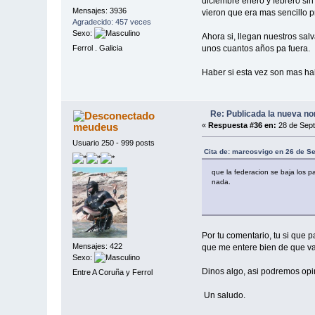
diciembre enero y febrero sin
Mensajes: 3936
vieron que era mas sencillo pr
Agradecido: 457 veces
Sexo:
Ahora si, llegan nuestros sal
Ferrol . Galicia
unos cuantos años pa fuera.
Haber si esta vez son mas hab
Re: Publicada la nueva no
meudeus
«
Respuesta #36 en:
28 de Sept
Usuario 250 - 999 posts
Cita de: marcosvigo en 26 de S
que la federacion se baja los p
nada.
Por tu comentario, tu si que
Mensajes: 422
que me entere bien de que va 
Sexo:
Dinos algo, asi podremos op
Entre A Coruña y Ferrol
Un saludo.