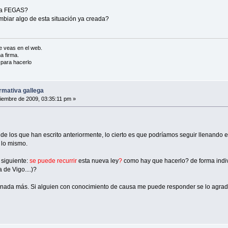
 la FEGAS?
mbiar algo de esta situación ya creada?
 veas en el web.
a firma.
a para hacerlo
rmativa gallega
iembre de 2009, 03:35:11 pm »
e los que han escrito anteriormente, lo cierto es que podríamos seguir llenando 
 lo mismo.
 siguiente:
se puede recurrir
esta nueva ley
?
como hay que hacerlo? de forma indivi
de Vigo....)?
e nada más. Si alguien con conocimiento de causa me puede responder se lo agra