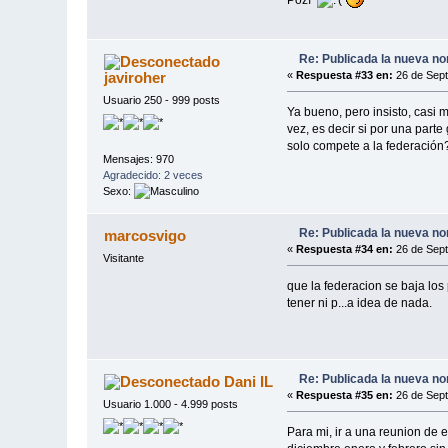
Pozí
Re: Publicada la nueva no
javiroher
«
Respuesta #33 en:
26 de Sept
Usuario 250 - 999 posts
Ya bueno, pero insisto, casi 
vez, es decir si por una parte
solo compete a la federación
Mensajes: 970
Agradecido: 2 veces
Sexo:
Re: Publicada la nueva no
marcosvigo
«
Respuesta #34 en:
26 de Sept
Visitante
que la federacion se baja los
tener ni p...a idea de nada.
Re: Publicada la nueva no
Dani IL
«
Respuesta #35 en:
26 de Sept
Usuario 1.000 - 4.999 posts
Para mi, ir a una reunion de e