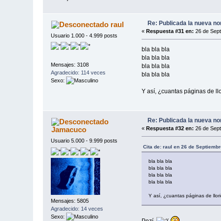
Re: Publicada la nueva no
raul
«
Respuesta #31 en:
26 de Sept
Usuario 1.000 - 4.999 posts
bla bla bla
bla bla bla
Mensajes: 3108
bla bla bla
Agradecido: 114 veces
bla bla bla
Sexo:
Y así, ¿cuantas páginas de l
Re: Publicada la nueva no
Jamacuco
«
Respuesta #32 en:
26 de Sept
Usuario 5.000 - 9.999 posts
Cita de: raul en 26 de Septiemb
bla bla bla
bla bla bla
bla bla bla
bla bla bla
Y así, ¿cuantas páginas de ll
Mensajes: 5805
Agradecido: 14 veces
Sexo: