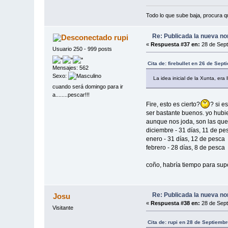
Todo lo que sube baja, procura qu
Re: Publicada la nueva no
rupi
«
Respuesta #37 en:
28 de Sept
Usuario 250 - 999 posts
Cita de: firebullet en 26 de Sep
Mensajes: 562
Sexo:
La idea inicial de la Xunta, er
cuando será domingo para ir
a........pescar!!!
Fire, esto es cierto?
? si e
ser bastante buenos. yo hubi
aunque nos joda, son las que 
diciembre - 31 días, 11 de pe
enero - 31 días, 12 de pesca
febrero - 28 días, 8 de pesca
coño, habría tiempo para sup
Re: Publicada la nueva no
Josu
«
Respuesta #38 en:
28 de Sept
Visitante
Cita de: rupi en 28 de Septiemb