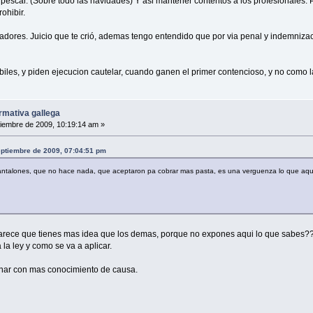
 pescar. (Sobre todo las navidades) Y asi mantener contentos a los profesionales. P
ohibir.
vadores. Juicio que te crió, ademas tengo entendido que por via penal y indemniza
iles, y piden ejecucion cautelar, cuando ganen el primer contencioso, y no como la
rmativa gallega
iembre de 2009, 10:19:14 am »
eptiembre de 2009, 07:04:51 pm
antalones, que no hace nada, que aceptaron pa cobrar mas pasta, es una verguenza lo que aqui se
 parece que tienes mas idea que los demas, porque no expones aqui lo que sabes?
la ley y como se va a aplicar.
inar con mas conocimiento de causa.