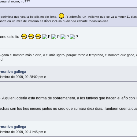
perar el mono, no???
 optimista que vea la botella medio llena
.Y además un valiente que se va a meter 11 dias 
 norte en un mes de invierno es díficil incluso pudiendo echarte todos los dias
iene este tío
 la gana el hombre más fuerte, o el más ligero, porque tarde o temprano, el hombre que gana,
d
rmativa gallega
iembre de 2009, 02:28:02 pm »
. A quien jodería esta norma de sobremanera, a los furtivos que hacen el año con 
fechas con los tres meses juntos no creo que sumara diez dias. Tambien cuenta que yo
rmativa gallega
iembre de 2009, 02:41:45 pm »