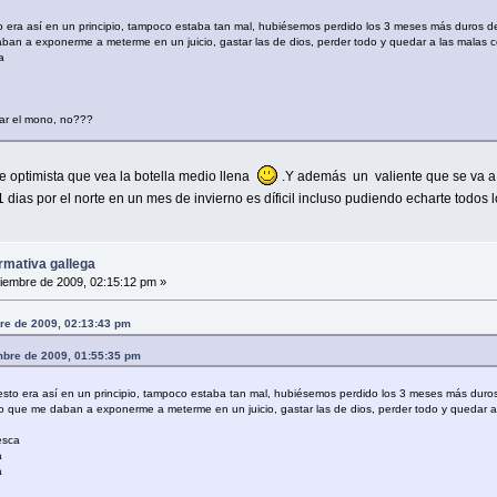
to era así en un principio, tampoco estaba tan mal, hubiésemos perdido los 3 meses más duros
ban a exponerme a meterme en un juicio, gastar las de dios, perder todo y quedar a las malas c
a
rar el mono, no???
te optimista que vea la botella medio llena
.Y además un valiente que se va a m
 dias por el norte en un mes de invierno es díficil incluso pudiendo echarte todos l
rmativa gallega
iembre de 2009, 02:15:12 pm »
bre de 2009, 02:13:43 pm
embre de 2009, 01:55:35 pm
 esto era así en un principio, tampoco estaba tan mal, hubiésemos perdido los 3 meses más du
o que me daban a exponerme a meterme en un juicio, gastar las de dios, perder todo y quedar 
esca
a
a