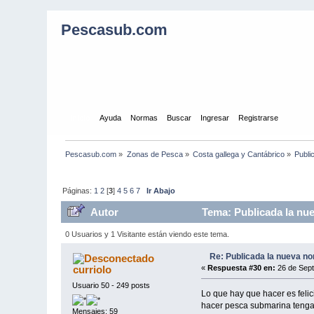
Pescasub.com
Inicio
Ayuda
Normas
Buscar
Ingresar
Registrarse
Pescasub.com
»
Zonas de Pesca
»
Costa gallega y Cantábrico
»
Publi
Páginas:
1
2
[
3
]
4
5
6
7
Ir Abajo
Autor
Tema: Publicada la nue
0 Usuarios y 1 Visitante están viendo este tema.
Re: Publicada la nueva no
curriolo
«
Respuesta #30 en:
26 de Sept
Usuario 50 - 249 posts
Lo que hay que hacer es felic
hacer pesca submarina tenga 
Mensajes: 59