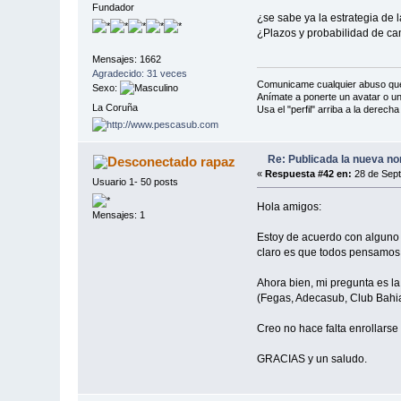
Fundador
¿se sabe ya la estrategia de
¿Plazos y probabilidad de ca
Mensajes: 1662
Agradecido: 31 veces
Comunicame cualquier abuso que
Sexo:
Anímate a ponerte un avatar o un
La Coruña
Usa el "perfil" arriba a la derech
Re: Publicada la nueva no
rapaz
«
Respuesta #42 en:
28 de Sept
Usuario 1- 50 posts
Hola amigos:
Mensajes: 1
Estoy de acuerdo con alguno d
claro es que todos pensamos
Ahora bien, mi pregunta es la
(Fegas, Adecasub, Club Bahia 
Creo no hace falta enrollars
GRACIAS y un saludo.