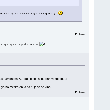
de fecha fija en diciembre ,haga el mar que haga
En línea
 es aquel que cree poder hacerlo.
las navidades. Aunque estos seguirian yendo igual.
 no me tiro en la ria ni jarto de vino.
En línea