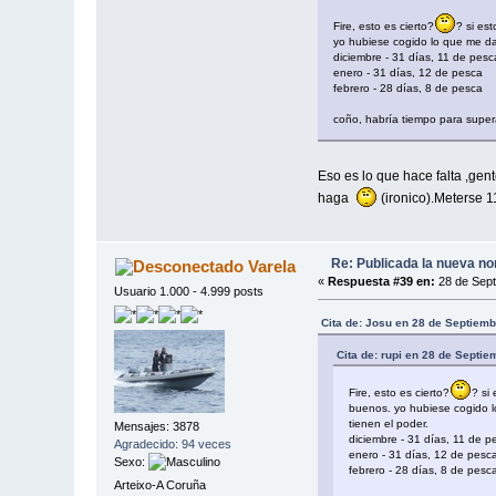
Fire, esto es cierto?
? si es
yo hubiese cogido lo que me da
diciembre - 31 días, 11 de pesc
enero - 31 días, 12 de pesca
febrero - 28 días, 8 de pesca
coño, habría tiempo para supe
Eso es lo que hace falta ,gen
haga
(ironico).Meterse 11
Re: Publicada la nueva no
Varela
«
Respuesta #39 en:
28 de Sept
Usuario 1.000 - 4.999 posts
Cita de: Josu en 28 de Septiem
Cita de: rupi en 28 de Septi
Fire, esto es cierto?
? si
buenos. yo hubiese cogido l
tienen el poder.
Mensajes: 3878
diciembre - 31 días, 11 de p
Agradecido: 94 veces
enero - 31 días, 12 de pesc
Sexo:
febrero - 28 días, 8 de pesc
Arteixo-A Coruña