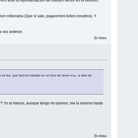
ero ante la representacion de nuestro sector en la reunion,
cion millonaria (Que si sale, pagaremos todos nosotros). Y
 vez anterior.
En línea
 lee, que facil es habalar en un foro sin tener ni p...a idea de
?? Yo al menos, aunque tengo mi opinion, me la reservo hasta
En línea