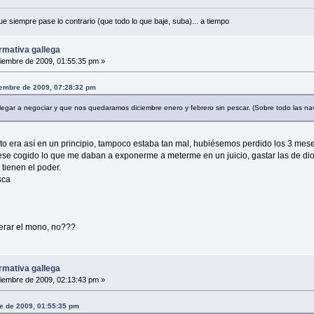
e siempre pase lo contrario (que todo lo que baje, suba)... a tiempo
rmativa gallega
iembre de 2009, 01:55:35 pm »
tiembre de 2009, 07:28:32 pm
a llegar a negociar y que nos quedaramos diciembre enero y febrero sin pescar. (Sobre todo las n
sto era así en un principio, tampoco estaba tan mal, hubiésemos perdido los 3 
ese cogido lo que me daban a exponerme a meterme en un juicio, gastar las de dio
tienen el poder.
sca
erar el mono, no???
rmativa gallega
iembre de 2009, 02:13:43 pm »
re de 2009, 01:55:35 pm