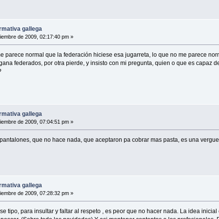
rmativa gallega
iembre de 2009, 02:17:40 pm »
me parece normal que la federación hiciese esa jugarreta, lo que no me parece norm
 gana federados, por otra pierde, y insisto con mi pregunta, quien o que es capaz de
?
rmativa gallega
iembre de 2009, 07:04:51 pm »
 pantalones, que no hace nada, que aceptaron pa cobrar mas pasta, es una verguenz
rmativa gallega
iembre de 2009, 07:28:32 pm »
se tipo, para insultar y faltar al respeto , es peor que no hacer nada. La idea inic