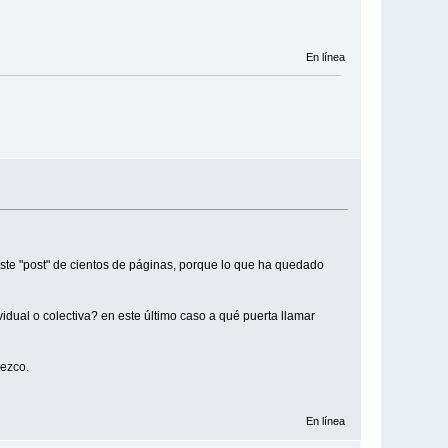
En línea
este "post" de cientos de páginas, porque lo que ha quedado
dual o colectiva? en este último caso a qué puerta llamar
dezco.
En línea