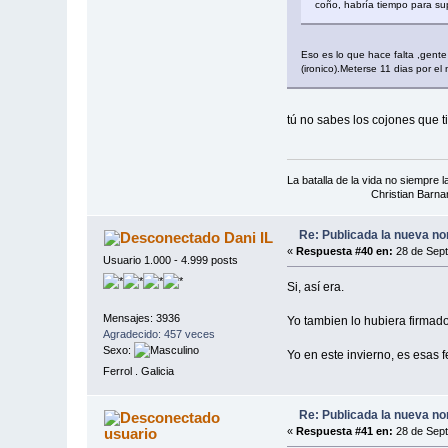
coño, habría tiempo para su
Eso es lo que hace falta ,gente
(ironico).Meterse 11 dias por el
tú no sabes los cojones que t
La batalla de la vida no siempre
Christian Barnar
Re: Publicada la nueva no
Dani IL
«
Respuesta #40 en:
28 de Sept
Usuario 1.000 - 4.999 posts
Si, así era.
Mensajes: 3936
Yo tambien lo hubiera firmado
Agradecido: 457 veces
Sexo:
Yo en este invierno, es esas 
Ferrol . Galicia
Re: Publicada la nueva no
usuario
«
Respuesta #41 en:
28 de Sept