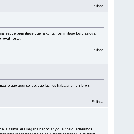
En línea
al esque permitiese que la xunta nos limitase los dias otra
 revatir esto,
En línea
a lo que aqui se lee, que facil es habalar en un foro sin
En línea
ial de la Xunta, era llegar a negociar y que nos quedaramos