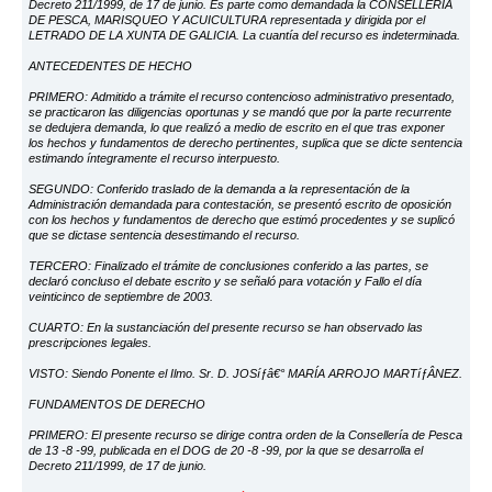
Decreto 211/1999, de 17 de junio. Es parte como demandada la CONSELLERIA
DE PESCA, MARISQUEO Y ACUICULTURA representada y dirigida por el
LETRADO DE LA XUNTA DE GALICIA. La cuantía del recurso es indeterminada.
ANTECEDENTES DE HECHO
PRIMERO: Admitido a trámite el recurso contencioso administrativo presentado,
se practicaron las diligencias oportunas y se mandó que por la parte recurrente
se dedujera demanda, lo que realizó a medio de escrito en el que tras exponer
los hechos y fundamentos de derecho pertinentes, suplica que se dicte sentencia
estimando íntegramente el recurso interpuesto.
SEGUNDO: Conferido traslado de la demanda a la representación de la
Administración demandada para contestación, se presentó escrito de oposición
con los hechos y fundamentos de derecho que estimó procedentes y se suplicó
que se dictase sentencia desestimando el recurso.
TERCERO: Finalizado el trámite de conclusiones conferido a las partes, se
declaró concluso el debate escrito y se señaló para votación y Fallo el día
veinticinco de septiembre de 2003.
CUARTO: En la sustanciación del presente recurso se han observado las
prescripciones legales.
VISTO: Siendo Ponente el Ilmo. Sr. D. JOSíƒâ€° MARÍA ARROJO MARTíƒÂNEZ.
FUNDAMENTOS DE DERECHO
PRIMERO: El presente recurso se dirige contra orden de la Consellería de Pesca
de 13 -8 -99, publicada en el DOG de 20 -8 -99, por la que se desarrolla el
Decreto 211/1999, de 17 de junio.