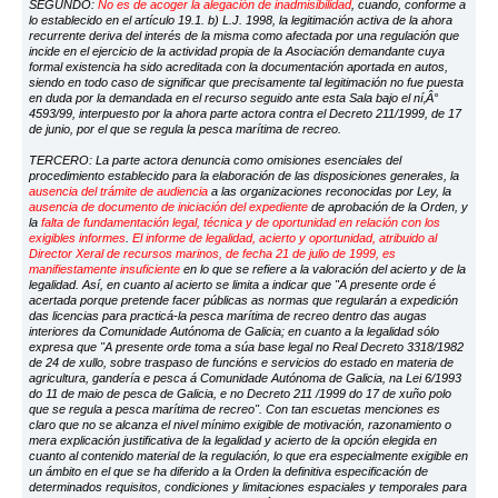
SEGUNDO:
No es de acoger la alegación de inadmisibilidad
, cuando, conforme a
lo establecido en el artículo 19.1. b) L.J. 1998, la legitimación activa de la ahora
recurrente deriva del interés de la misma como afectada por una regulación que
incide en el ejercicio de la actividad propia de la Asociación demandante cuya
formal existencia ha sido acreditada con la documentación aportada en autos,
siendo en todo caso de significar que precisamente tal legitimación no fue puesta
en duda por la demandada en el recurso seguido ante esta Sala bajo el ní‚Â°
4593/99, interpuesto por la ahora parte actora contra el Decreto 211/1999, de 17
de junio, por el que se regula la pesca marítima de recreo.
TERCERO: La parte actora denuncia como omisiones esenciales del
procedimiento establecido para la elaboración de las disposiciones generales, la
ausencia del trámite de audiencia
a las organizaciones reconocidas por Ley, la
ausencia de documento de iniciación del expediente
de aprobación de la Orden, y
la
falta de fundamentación legal, técnica y de oportunidad en relación con los
exigibles informes
.
El informe de legalidad, acierto y oportunidad, atribuido al
Director Xeral de recursos marinos, de fecha 21 de julio de 1999, es
manifiestamente insuficiente
en lo que se refiere a la valoración del acierto y de la
legalidad. Así, en cuanto al acierto se limita a indicar que "A presente orde é
acertada porque pretende facer públicas as normas que regularán a expedición
das licencias para practicá-la pesca marítima de recreo dentro das augas
interiores da Comunidade Autónoma de Galicia; en cuanto a la legalidad sólo
expresa que "A presente orde toma a súa base legal no Real Decreto 3318/1982
de 24 de xullo, sobre traspaso de funcións e servicios do estado en materia de
agricultura, gandería e pesca á Comunidade Autónoma de Galicia, na Lei 6/1993
do 11 de maio de pesca de Galicia, e no Decreto 211 /1999 do 17 de xuño polo
que se regula a pesca marítima de recreo". Con tan escuetas menciones es
claro que no se alcanza el nivel mínimo exigible de motivación, razonamiento o
mera explicación justificativa de la legalidad y acierto de la opción elegida en
cuanto al contenido material de la regulación, lo que era especialmente exigible en
un ámbito en el que se ha diferido a la Orden la definitiva especificación de
determinados requisitos, condiciones y limitaciones espaciales y temporales para