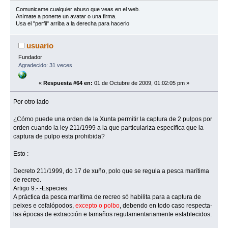
Comunicame cualquier abuso que veas en el web.
Anímate a ponerte un avatar o una firma.
Usa el "perfil" arriba a la derecha para hacerlo
usuario
Fundador
Agradecido: 31 veces
«
Respuesta #64 en:
01 de Octubre de 2009, 01:02:05 pm »
Por otro lado
¿Cómo puede una orden de la Xunta permitir la captura de 2 pulpos por
orden cuando la ley 211/1999 a la que particulariza especifica que la
captura de pulpo esta prohibida?
Esto :
Decreto 211/1999, do 17 de xuño, polo que se regula a pesca marítima
de recreo.
Artigo 9.-.-Especies.
A práctica da pesca marítima de recreo só habilita para a captura de
peixes e cefalópodos,
excepto o polbo
, debendo en todo caso respecta-
las épocas de extracción e tamaños regulamentariamente establecidos.