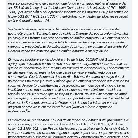
recurso extraordinario de casación que fundó en un único motivo al amparo del
art. 88.1.d) de la Ley de la Jurisdicción Contencioso-Administrativa ( RCL 1998,
1741) por infracción o por aplicación indebida de los artículos 24 y siguientes de
la Ley 50/1997 ( RCL 1997, 2817) , del Gobierno, y, dentro de ellos, en especial,
en la vulneración del art. 24.
Sostiene la recurrente que la orden anulada se trata de una disposición de
desarrollo y que la Sentencia que se refirió al Decreto del que la orden dimanaba
ya dijo que los trámites de procedimiento se habían cumplido. La Sentencia por el
contrario, en este caso, dice que falta la fundamentación y que era importante
respetar el procedimiento de elaboración de la norma en cuanto al desarrollo del
Decreto dadas las materias que se habían deferido a su regulación.
El motivo trascribe el contenido del art. 24 de la Ley 50/1997, del Gobierno, y
agrega que al tratarse del desarrollo de un decreto la jurisprudencia ha resaltado
que no es necesario que se repitan los trámites de elaboración, y, concretamente
de informes y dictámenes, a los que ya se sometió el reglamento que se
desenvuelve. Cita la Sentencia de este Alto Tribunal de cuatro de mayo de mil
novecientos noventa y cuatro y añade que la Sentencia reconoce que existen los
informes de acierto u oportunidad y de legalidad, de modo que el vicio no sería
invalidante sobre todo cuando se dio por bueno el procedimiento seguido en
relación con el Decreto en que se inspira la Orden, del que únicamente se anuló
un precepto y no por defecto de forma sino por falta de motivación. En realidad el
vicio que la Sentencia imputa a la Orden es el de que los informes que se
adujeron acerca de la misma carecían del í‚Â«nivel mínimo exigible de
motivacióní‚Â».
El motivo ha de rechazarse. La Sala de instancia en Sentencia de igual fecha a la
aquí recurrida, y en la que enjuició la legalidad del Decreto 211/1999, de 17 de
junio ( LG 1999, 282) , de Pesca, Marisqueo y Acuicultura de la Junta de Galicia
y en el fundamento de Derecho segundo, expuso que í‚Â«en lo que se refiere a la
fundamentación el informe de legalidad, acierto y oportunidad del Secretario Xeral