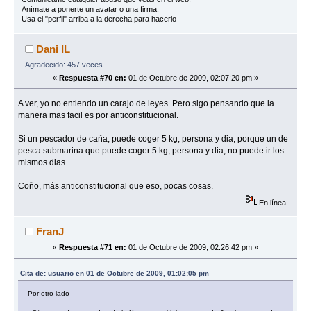
Anímate a ponerte un avatar o una firma.
Usa el "perfil" arriba a la derecha para hacerlo
Dani IL
Agradecido: 457 veces
«
Respuesta #70 en:
01 de Octubre de 2009, 02:07:20 pm »
A ver, yo no entiendo un carajo de leyes. Pero sigo pensando que la
manera mas facil es por anticonstitucional.
Si un pescador de caña, puede coger 5 kg, persona y dia, porque un de
pesca submarina que puede coger 5 kg, persona y dia, no puede ir los
mismos dias.
Coño, más anticonstitucional que eso, pocas cosas.
En línea
FranJ
«
Respuesta #71 en:
01 de Octubre de 2009, 02:26:42 pm »
Cita de: usuario en 01 de Octubre de 2009, 01:02:05 pm
Por otro lado