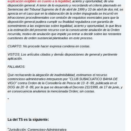
explicación exigibles en cuanto a la legalidad
, acierto y oportunidad, de una
disposición general. A tenor de lo expuesto y recordando el criterio plasmado en
Sentencias del Tribunal Supremo de 8 de abril de 1999 y 10 de abril de dos mil, se
aprecia en el caso que en la elaboración de la orden impugnada se incurrió en
infracciones procedimentales con omisión de requisitos esenciales para que la
disposición general pudiera cumplir su finalidad reguladora con garantía de
sometimiento a las exigencias sobre legalidad, acierto y oportunidad, lo que lleva
a la estimación del presente recurso con la consecuente anulación de la Orden
recurrida, motivo de anulación que impide ya entrar a decidir sobre las restantes
cuestiones de orden sustancial planteadas en este proceso.
CUARTO: No procede hacer expresa condena en costas.
VISTOS: Los artículos citados y demás disposiciones de general y pertinente
aplicación.
FALLAMOS:
Que rechazando la alegación de inadmisibilidad, estimamos el recurso
contencioso-administrativo interpuesto por "CLUB SUBACUATICO BAHIA DE
VIGO" contra Orden de la Consellería de Pesca de 13 -8 -99, publicada en el
DOG de 20 -8 -99, por la que se desarrolla el Decreto 211/1999, de 17 de junio, y
en consecuencia anulamos la mencionada Orden; sin costas.
"
La del TS es la siguiente:
"
Jurisdicción: Contencioso-Administrativa