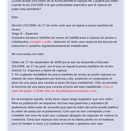
¿Cómo puede una orden de la Xunta permitir la captura de 2 pulpos por orden
cuando la ley 211/1999 a la que particulariza especifica que la captura de
pulpo esta prohibida?
Esto :
Decreto 211/1999, do 17 de xuño, polo que se regula a pesca marítima de
recreo.
Artigo 9.-.-Especies.
A práctica da pesca marítima de recreo só habilita para a captura de peixes e
cefalópodos,
excepto o polbo
, debendo en todo caso respecta-las épocas de
extracción e tamaños regulamentariamente establecidos.
No concuerda con esto:
Orden de 17 de septiembre de 2009 por la que se desarrolla el Decreto
211/1999, de 17 de junio, por el que se regula la pesca marítima de recreo.
Artículo 12. Especies y topes de captura.
3. En cualquier modalidad de pesca marítima de recreo se podrá capturar un
máximo de cinco kilogramos por licencia y día, pudiendo no computarse el
peso de una pieza que exceda el peso del tope establecido. Sólo se permitirá
la tenencia de una pieza que exceda el peso del tope establecido.
Para el
caso del pulpo, el límite será de dos piezas por pescador y día
.
En mi inexperta opinión, la ley tiene mayor rango legislativo que una orden.
PAra su publicación se requieren muchas mas garantías y requisitos (el
parlamento debe estar de acuerdo) que para la orden (la xunta puede publicar
la orden sin pasar por el parlamento). Creo que se han columpiado y han
cometido otro error de bulto que cualquier abogado de segundo de carrera no
cometería. Creía que tropezar dos veces en la misma piedra no es habitual,
pero el hombre lo hace y si cambias al hombre o gobierno aún mas.