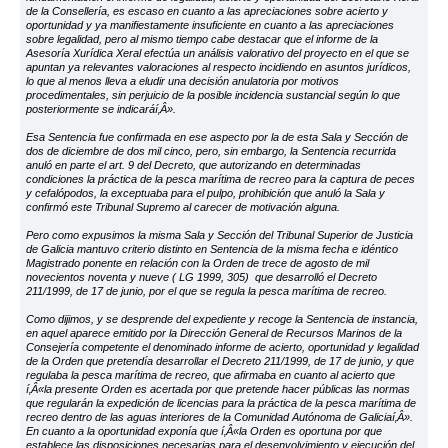
de la Consellería, es escaso en cuanto a las apreciaciones sobre acierto y
oportunidad y ya manifiestamente insuficiente en cuanto a las apreciaciones
sobre legalidad, pero al mismo tiempo cabe destacar que el informe de la
Asesoría Xurídica Xeral efectúa un análisis valorativo del proyecto en el que se
apuntan ya relevantes valoraciones al respecto incidiendo en asuntos jurídicos,
lo que al menos lleva a eludir una decisión anulatoria por motivos
procedimentales, sin perjuicio de la posible incidencia sustancial según lo que
posteriormente se indicaráí‚Â».
Esa Sentencia fue confirmada en ese aspecto por la de esta Sala y Sección de
dos de diciembre de dos mil cinco, pero, sin embargo, la Sentencia recurrida
anuló en parte el art. 9 del Decreto, que autorizando en determinadas
condiciones la práctica de la pesca marítima de recreo para la captura de peces
y cefalópodos, la exceptuaba para el pulpo, prohibición que anuló la Sala y
confirmó este Tribunal Supremo al carecer de motivación alguna.
Pero como expusimos la misma Sala y Sección del Tribunal Superior de Justicia
de Galicia mantuvo criterio distinto en Sentencia de la misma fecha e idéntico
Magistrado ponente en relación con la Orden de trece de agosto de mil
novecientos noventa y nueve ( LG 1999, 305) que desarrolló el Decreto
211/1999, de 17 de junio, por el que se regula la pesca marítima de recreo.
Como dijimos, y se desprende del expediente y recoge la Sentencia de instancia,
en aquel aparece emitido por la Dirección General de Recursos Marinos de la
Consejería competente el denominado informe de acierto, oportunidad y legalidad
de la Orden que pretendía desarrollar el Decreto 211/1999, de 17 de junio, y que
regulaba la pesca marítima de recreo, que afirmaba en cuanto al acierto que
í‚Â«la presente Orden es acertada por que pretende hacer públicas las normas
que regularán la expedición de licencias para la práctica de la pesca marítima de
recreo dentro de las aguas interiores de la Comunidad Autónoma de Galiciaí‚Â».
En cuanto a la oportunidad exponía que í‚Â«la Orden es oportuna por que
establece las disposiciones necesarias para el desenvolvimiento y ejecución del