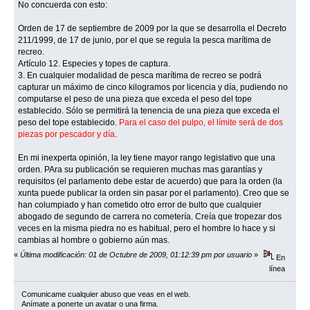
No concuerda con esto:
Orden de 17 de septiembre de 2009 por la que se desarrolla el Decreto
211/1999, de 17 de junio, por el que se regula la pesca marítima de
recreo.
Artículo 12. Especies y topes de captura.
3. En cualquier modalidad de pesca marítima de recreo se podrá
capturar un máximo de cinco kilogramos por licencia y día, pudiendo no
computarse el peso de una pieza que exceda el peso del tope
establecido. Sólo se permitirá la tenencia de una pieza que exceda el
peso del tope establecido.
Para el caso del pulpo, el límite será de dos
piezas por pescador y día
.
En mi inexperta opinión, la ley tiene mayor rango legislativo que una
orden. PAra su publicación se requieren muchas mas garantías y
requisitos (el parlamento debe estar de acuerdo) que para la orden (la
xunta puede publicar la orden sin pasar por el parlamento). Creo que se
han columpiado y han cometido otro error de bulto que cualquier
abogado de segundo de carrera no cometería. Creía que tropezar dos
veces en la misma piedra no es habitual, pero el hombre lo hace y si
cambias al hombre o gobierno aún mas.
«
Última modificación: 01 de Octubre de 2009, 01:12:39 pm por usuario
»
En
línea
Comunicame cualquier abuso que veas en el web.
Anímate a ponerte un avatar o una firma.