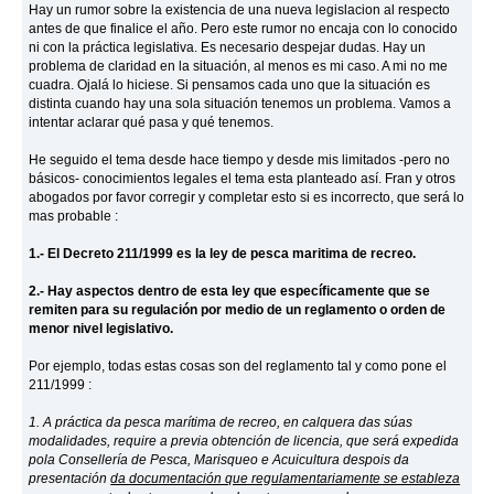
Hay un rumor sobre la existencia de una nueva legislacion al respecto
antes de que finalice el año. Pero este rumor no encaja con lo conocido
ni con la práctica legislativa. Es necesario despejar dudas. Hay un
problema de claridad en la situación, al menos es mi caso. A mi no me
cuadra. Ojalá lo hiciese. Si pensamos cada uno que la situación es
distinta cuando hay una sola situación tenemos un problema. Vamos a
intentar aclarar qué pasa y qué tenemos.
He seguido el tema desde hace tiempo y desde mis limitados -pero no
básicos- conocimientos legales el tema esta planteado así. Fran y otros
abogados por favor corregir y completar esto si es incorrecto, que será lo
mas probable :
1.-
El Decreto 211/1999 es la ley de pesca maritima de recreo.
2.-
Hay aspectos dentro de esta ley que específicamente que se
remiten para su regulación por medio de un reglamento o orden de
menor nivel legislativo.
Por ejemplo, todas estas cosas son del reglamento tal y como pone el
211/1999 :
1. A práctica da pesca marítima de recreo, en calquera das súas
modalidades, require a previa obtención de licencia, que será expedida
pola Consellería de Pesca, Marisqueo e Acuicultura despois da
presentación
da documentación que regulamentariamente se estableza