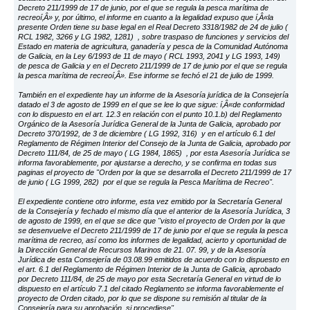
Decreto 211/1999 de 17 de junio, por el que se regula la pesca marítima de
recreoí‚Â» y, por último, el informe en cuanto a la legalidad expuso que í‚Â«la
presente Orden tiene su base legal en el Real Decreto 3318/1982 de 24 de julio (
RCL 1982, 3266 y LG 1982, 1281) , sobre traspaso de funciones y servicios del
Estado en materia de agricultura, ganadería y pesca de la Comunidad Autónoma
de Galicia, en la Ley 6/1993 de 11 de mayo ( RCL 1993, 2041 y LG 1993, 149)
de pesca de Galicia y en el Decreto 211/1999 de 17 de junio por el que se regula
la pesca marítima de recreoí‚Â». Ese informe se fechó el 21 de julio de 1999.
También en el expediente hay un informe de la Asesoría jurídica de la Consejería
datado el 3 de agosto de 1999 en el que se lee lo que sigue: í‚Â«de conformidad
con lo dispuesto en el art. 12.3 en relación con el punto 10.1.b) del Reglamento
Orgánico de la Asesoría Jurídica General de la Junta de Galicia, aprobado por
Decreto 370/1992, de 3 de diciembre ( LG 1992, 316) y en el artículo 6.1 del
Reglamento de Régimen Interior del Consejo de la Junta de Galicia, aprobado por
Decreto 111/84, de 25 de mayo ( LG 1984, 1865) , por esta Asesoría Jurídica se
informa favorablemente, por ajustarse a derecho, y se confirma en todas sus
paginas el proyecto de "Orden por la que se desarrolla el Decreto 211/1999 de 17
de junio ( LG 1999, 282) por el que se regula la Pesca Marítima de Recreo".
El expediente contiene otro informe, esta vez emitido por la Secretaría General
de la Consejería y fechado el mismo día que el anterior de la Asesoría Jurídica, 3
de agosto de 1999, en el que se dice que "visto el proyecto de Orden por la que
se desenvuelve el Decreto 211/1999 de 17 de junio por el que se regula la pesca
marítima de recreo, así como los informes de legalidad, acierto y oportunidad de
la Dirección General de Recursos Marinos de 21. 07. 99, y de la Asesoría
Jurídica de esta Consejería de 03.08.99 emitidos de acuerdo con lo dispuesto en
el art. 6.1 del Reglamento de Régimen Interior de la Junta de Galicia, aprobado
por Decreto 111/84, de 25 de mayo por esta Secretaría General en virtud de lo
dispuesto en el artículo 7.1 del citado Reglamento se informa favorablemente el
proyecto de Orden citado, por lo que se dispone su remisión al titular de la
Consejería para su aprobación, si procediese".