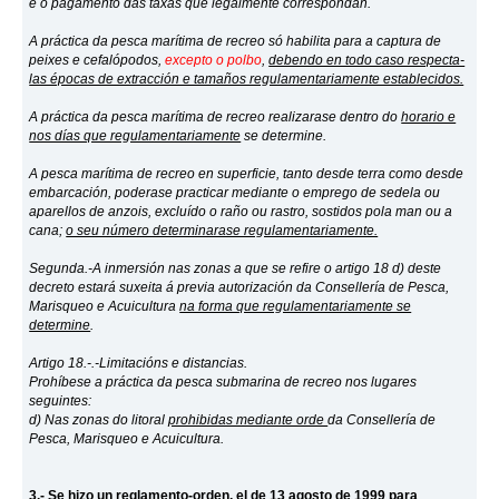
e o pagamento das taxas que legalmente correspondan.
A práctica da pesca marítima de recreo só habilita para a captura de
peixes e cefalópodos,
excepto o polbo
,
debendo en todo caso respecta-
las épocas de extracción e tamaños regulamentariamente establecidos.
A práctica da pesca marítima de recreo realizarase dentro do
horario e
nos días que regulamentariamente
se determine.
A pesca marítima de recreo en superficie, tanto desde terra como desde
embarcación, poderase practicar mediante o emprego de sedela ou
aparellos de anzois, excluído o raño ou rastro, sostidos pola man ou a
cana;
o seu número determinarase regulamentariamente.
Segunda.-A inmersión nas zonas a que se refire o artigo 18 d) deste
decreto estará suxeita á previa autorización da Consellería de Pesca,
Marisqueo e Acuicultura
na forma que regulamentariamente se
determine
.
Artigo 18.-.-Limitacións e distancias.
Prohíbese a práctica da pesca submarina de recreo nos lugares
seguintes:
d) Nas zonas do litoral
prohibidas mediante orde
da Consellería de
Pesca, Marisqueo e Acuicultura.
3.- Se hizo un reglamento-orden, el de 13 agosto de 1999 para