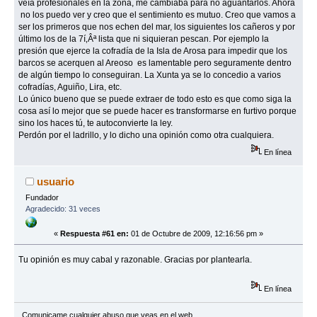
veía profesionales en la zona, me cambiaba para no aguantarlos. Ahora
no los puedo ver y creo que el sentimiento es mutuo. Creo que vamos a
ser los primeros que nos echen del mar, los siguientes los cañeros y por
último los de la 7í‚Âª lista que ni siquieran pescan. Por ejemplo la
presión que ejerce la cofradía de la Isla de Arosa para impedir que los
barcos se acerquen al Areoso es lamentable pero seguramente dentro
de algún tiempo lo conseguiran. La Xunta ya se lo concedio a varios
cofradías, Aguiño, Lira, etc.
Lo único bueno que se puede extraer de todo esto es que como siga la
cosa así lo mejor que se puede hacer es transformarse en furtivo porque
sino los haces tú, te autoconvierte la ley.
Perdón por el ladrillo, y lo dicho una opinión como otra cualquiera.
En línea
usuario
Fundador
Agradecido: 31 veces
«
Respuesta #61 en:
01 de Octubre de 2009, 12:16:56 pm »
Tu opinión es muy cabal y razonable. Gracias por plantearla.
En línea
Comunicame cualquier abuso que veas en el web.