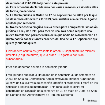
desarrollar el 211/1999 tal y como este preveia.
4.- Esta orden fue declarada nula por varias razones, casi todas ellas
de forma, no de fondo.
5.- La Xunta publica la Orden de 17 de septiembre de 2009 por la que
se desarrolla el Decreto 211/1999 para sustituir a la de 13 de Agosto
anulada por sentencia.
6.- No es necesario ningúna nueva orden para completar la situación
jurídica. La ley de 1999, para tocarle una sola coma requiere una
nueva tramitación parlamentaria de la que nadie ha oido ni hablar. La
Xunta podría sacar cuantas ordenes del tipo de la 17 Septiembre que
quiera y cuando quiera.
El verdadero asunto es ¿Presenta la orden 17 septiembre los mismos
defectos (o alguno nuevo) que la orden 13 agosto o han sido
subsanados?
PAra ello debemos acudir a la sentencia y leerla.
Fran, puedes publicar la literalidad de la sentencia 30 de setembro do
2003, da Sala do Contencioso-Administrativo do Tribunal Superior de
Xustiza de Galicia? y la de casación también si es posible. Estará en los
servicios juridicos de información. Esta resolución xudicial foi
confirmada en casación pola sentenza do 30 de maio de 2006, da Sala
do Contencioso-Administrativo do Tribunal Supremo.
En línea