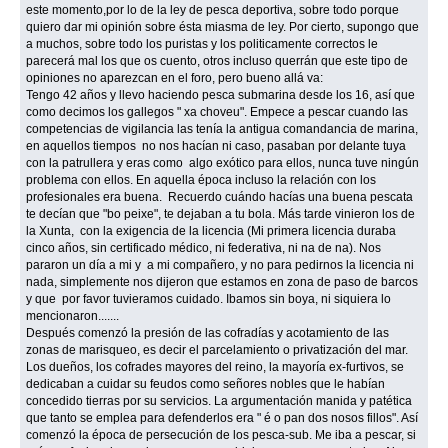
este momento,por lo de la ley de pesca deportiva, sobre todo porque
quiero dar mi opinión sobre ésta miasma de ley. Por cierto, supongo que
a muchos, sobre todo los puristas y los politicamente correctos le
parecerá mal los que os cuento, otros incluso querrán que este tipo de
opiniones no aparezcan en el foro, pero bueno allá va:
Tengo 42 años y llevo haciendo pesca submarina desde los 16, así que
como decimos los gallegos " xa choveu". Empece a pescar cuando las
competencias de vigilancia las tenía la antigua comandancia de marina,
en aquellos tiempos no nos hacían ni caso, pasaban por delante tuya
con la patrullera y eras como algo exótico para ellos, nunca tuve ningún
problema con ellos. En aquella época incluso la relación con los
profesionales era buena. Recuerdo cuándo hacías una buena pescata
te decían que "bo peixe", te dejaban a tu bola. Más tarde vinieron los de
la Xunta, con la exigencia de la licencia (Mi primera licencia duraba
cinco años, sin certificado médico, ni federativa, ni na de na). Nos
pararon un día a mi y a mi compañero, y no para pedirnos la licencia ni
nada, simplemente nos dijeron que estamos en zona de paso de barcos
y que por favor tuvieramos cuidado. Ibamos sin boya, ni siquiera lo
mencionaron.......
Después comenzó la presión de las cofradías y acotamiento de las
zonas de marisqueo, es decir el parcelamiento o privatización del mar.
Los dueños, los cofrades mayores del reino, la mayoría ex-furtivos, se
dedicaban a cuidar su feudos como señores nobles que le habían
concedido tierras por su servicios. La argumentación manida y patética
que tanto se emplea para defenderlos era " é o pan dos nosos fillos". Así
comenzó la época de persecución de los pesca-sub. Me iba a pescar, si