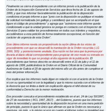
Finalmente se cierra el expediente con un informe previo a la publicación de la
Orden de la Inspección General de Servicios que lleva fecha de 11 de agosto de
1999, y que tras informar favorablemente la publicación de la disposición
condiciona el propio informe a que "junto con la disposición se publique el modelo
de solicitud normalizada (en gallego y castellano) que se acompaña en el que
figure el código de procedimiento" y agrega que "asimismo este informe queda
condicionado a que la unidad gestora se ponga en contacto con el Inspector de
Servicios D para validar los procedimientos en todos sus trámites y requisitos,
accediéndose a esta petición de forma totalmente excepcional, en función del
carácter de urgencia de esta Orden".
Este último informe revela sin proponérselo la razón última de los vicios de
procedimiento con que se desarrolló la tramitación de la Orden recurrida ( LG
1999, 305) y posteriormente anulada. Esa razón no fue otra que la premura por
llevarla al diario oficial correspondiente para propiciar de ese modo su entrada en
vigor de inmediato lo que se produjo al día siguiente de la publicación
. El
procedimiento que hemos descrito se desarrolló entre el 21 de julio y el 11 de
agosto de 1999, publicándose la Orden en el Diario Oficial de la Comunidad
Autónoma de Galicia el 20 de agosto del mismo año un día antes de cumplirse el
mes del primer informeí‚Â».
Eso explica que los informes nada digan en relación ni con el acierto de la Orden
ni con su oportunidad ni con la legalidad y que lo mismo suceda con el informe de
la Asesoría que se limita a darle sin explicación alguna el nihil obstat de su
conformidad a Derecho sin la menor motivación.
Ese proceder conculca el procedimiento establecido en el art. 24 de Ley 50/1997,
de 27 de noviembre ( RCL 1997, 2817) , del Gobierno, puesto que los informes
sobre la necesidad y oportunidad de la disposición incurren en una mera petición
de principio, puesto lo que lo único que afirman es que la Orden es necesaria y
oportuna, sin más, y lo mismo ocurre en cuanto al informe sobre su legalidad que