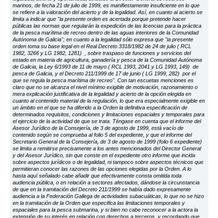
marinos, de fecha 21 de julio de 1999, es manifiestamente insuficiente en lo que
se refiere a la valoración del acierto y de la legalidad. Así, en cuanto al acierto se
limita a indicar que "la presente orden es acertada porque pretende hacer
públicas las normas que regularán la expedición de las licencias para la práctica
de la pesca marítima de recreo dentro de las aguas interiores de la Comunidad
Autónoma de Galicia"; en cuanto a la legalidad sólo expresa que "la presente
orden toma su base legal en el Real Decreto 3318/1982 de 24 de julio ( RCL
1982, 3266 y LG 1982, 1281) , sobre traspaso de funciones y servicios del
estado en materia de agricultura, ganadería y pesca de la Comunidad Autónoma
de Galicia, la Ley 6/1993 de 11 de mayo ( RCL 1993, 2041 y LG 1993, 149) de
pesca de Galicia, y el Decreto 211/1999 de 17 de junio ( LG 1999, 282) por el
que se regula la pesca marítima de recreo". Con tan escuetas menciones es
claro que no se alcanza el nivel mínimo exigible de motivación, razonamiento o
mera explicación justificativa de la legalidad y acierto de la opción elegida en
cuanto al contenido material de la regulación, lo que era especialmente exigible en
un ámbito en el que se ha diferido a la Orden la definitiva especificación de
determinados requisitos, condiciones y limitaciones espaciales y temporales para
el ejercicio de la actividad de que se trata. Téngase en cuenta que el informe del
Asesor Jurídico de la Consejería, de 3 de agosto de 1999, está vacío de
contenido según se comprueba al folio 5 del expediente, y que el informe del
Secretario General de la Consejería, de 3 de agosto de 1999 (folio 6 expediente)
se limita a remitirse precisamente a los antes mencionados del Director General
y del Asesor Jurídico, sin que conste en el expediente otro informe que incida
sobre aspectos jurídicos o de legalidad, ni tampoco sobre aspectos técnicos que
permitieran conocer las razones de las opciones elegidas por la Orden. A lo
hasta aquí señalado cabe añadir que efectivamente consta omitida toda
audiencia pública, o en relación a sectores afectados, dándose la circunstancia
de que en la tramitación del Decreto 211/1999 se había dado expresamente
audiencia a la Federación Gallega de actividades subacuáticas, lo que no se hizo
en la tramitación de la Orden que especifica las limitaciones temporales y
espaciales para la pesca submarina, y si bien no cabe reconocer a la actora la
extensión de su interés en relación con derechos a terceros, y recordando que