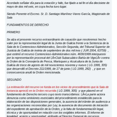
Acordado señalar día para la votación y fallo, fue fijado a tal fin el día diecisiete de
mayo de dos mil seis, en cuya fecha tuvo lugar.
Siendo Ponente el Excmo. Sr. D. Santiago Martínez-Vares García, Magistrado de
Sala
FUNDAMENTOS DE DERECHO
PRIMERO
Se alza el presente recurso extraordinario de casación que resolvemos hecho
valer por la representación legal de la Junta de Galicia frente a la Sentencia de la
Sala de lo Contencioso-Administrativo, Sección Segunda, del Tribunal Superior de
Justicia de Galicia de treinta de septiembre de dos mil tres ( JUR 2004, 63759) ,
que estimó el recurso Contencioso-Administrativo núm. 4630/1999 interpuesto
por la representación procesal del í‚Â«Club Subacuático Bahía de Vigoí‚Â» contra
la Orden de la Consejería de Pesca, Marisqueo y Acuicultura de la Junta de
Galicia de trece de agosto de mil novecientos noventa y nueve ( LG 1999, 305)
que desarrolló el Decreto 211/1999, de 17 de junio ( LG 1999, 282) , y que en
consecuencia anuló la Orden mencionada.
SEGUNDO
La estimación del recurso se funda en los vicios de procedimiento que la Sala de
instancia apreció en la Orden recurrida
( LG 1999, 305) y que plasmó en el
fundamento de Derecho tercero cuyo texto transcribimos: í‚Â«La parte actora
denuncia como omisiones esenciales del procedimiento establecido para la
elaboración de las disposiciones generales, la ausencia del trámite de audiencia a
las organizaciones reconocidas por Ley, la ausencia de documento de iniciación
del expediente de aprobación de la Orden, y la falta de fundamentación legal,
técnica y de oportunidad en relación con los exigibles informes. El informe de
legalidad, acierto y oportunidad, atribuido al Director General de recursos