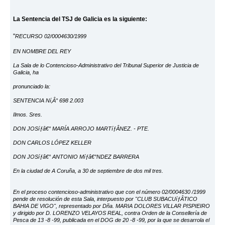
La Sentencia del TSJ de Galicia es la siguiente:
"
RECURSO 02/0004630/1999
EN NOMBRE DEL REY
La Sala de lo Contencioso-Administrativo del Tribunal Superior de Justicia de
Galicia, ha
pronunciado la:
SENTENCIA Ní‚Â° 698 2.003
Ilmos. Sres.
DON JOSíƒâ€° MARÍA ARROJO MARTíƒÂNEZ. - PTE.
DON CARLOS LÓPEZ KELLER
DON JOSíƒâ€° ANTONIO Míƒâ€°NDEZ BARRERA
En la ciudad de A Coruña, a 30 de septiembre de dos mil tres.
En el proceso contencioso-administrativo que con el número 02/0004630 /1999
pende de resolución de esta Sala, interpuesto por "CLUB SUBACUíƒÂTICO
BAHIA DE VIGO", representado por Dña. MARIA DOLORES VILLAR PISPIEIRO
y dirigido por D. LORENZO VELAYOS REAL, contra Orden de la Consellería de
Pesca de 13 -8 -99, publicada en el DOG de 20 -8 -99, por la que se desarrola el