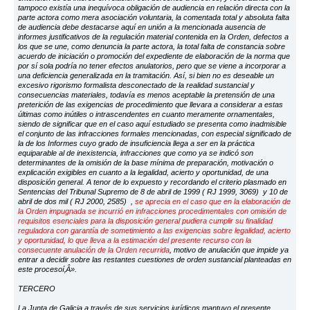
tampoco existía una inequívoca obligación de audiencia en relación directa con la
parte actora como mera asociación voluntaria, la comentada total y absoluta falta
de audiencia debe destacarse aquí en unión a la mencionada ausencia de
informes justificativos de la regulación material contenida en la Orden, defectos a
los que se une, como denuncia la parte actora, la total falta de constancia sobre
acuerdo de iniciación o promoción del expediente de elaboración de la norma que
por sí sola podría no tener efectos anulatorios, pero que se viene a incorporar a
una deficiencia generalizada en la tramitación. Así, si bien no es deseable un
excesivo rigorismo formalista desconectado de la realidad sustancial y
consecuencias materiales, todavía es menos aceptable la pretensión de una
preterición de las exigencias de procedimiento que llevara a considerar a estas
últimas como inútiles o intrascendentes en cuanto meramente ornamentales,
siendo de significar que en el caso aquí estudiado se presenta como inadmisible
el conjunto de las infracciones formales mencionadas, con especial significado de
la de los Informes cuyo grado de insuficiencia llega a ser en la práctica
equiparable al de inexistencia, infracciones que como ya se indicó son
determinantes de la omisión de la base mínima de preparación, motivación o
explicación exigibles en cuanto a la legalidad, acierto y oportunidad, de una
disposición general. A tenor de lo expuesto y recordando el criterio plasmado en
Sentencias del Tribunal Supremo de 8 de abril de 1999 ( RJ 1999, 3069) y 10 de
abril de dos mil ( RJ 2000, 2585) ,
se aprecia en el caso que en la elaboración de
la Orden impugnada se incurrió en infracciones procedimentales con omisión de
requisitos esenciales para la disposición general pudiera cumplir su finalidad
reguladora con garantía de sometimiento a las exigencias sobre legalidad, acierto
y oportunidad, lo que lleva a la estimación del presente recurso con la
consecuente anulación de la Orden recurrida
, motivo de anulación que impide ya
entrar a decidir sobre las restantes cuestiones de orden sustancial planteadas en
este procesoí‚Â».
TERCERO
La Junta de Galicia a través de sus servicios jurídicos mantuvo el presente