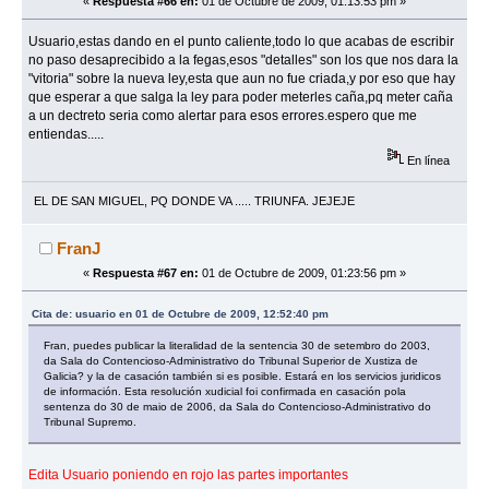
«
Respuesta #66 en:
01 de Octubre de 2009, 01:13:53 pm »
Usuario,estas dando en el punto caliente,todo lo que acabas de escribir
no paso desaprecibido a la fegas,esos "detalles" son los que nos dara la
"vitoria" sobre la nueva ley,esta que aun no fue criada,y por eso que hay
que esperar a que salga la ley para poder meterles caña,pq meter caña
a un dectreto seria como alertar para esos errores.espero que me
entiendas.....
En línea
EL DE SAN MIGUEL, PQ DONDE VA ..... TRIUNFA. JEJEJE
FranJ
«
Respuesta #67 en:
01 de Octubre de 2009, 01:23:56 pm »
Cita de: usuario en 01 de Octubre de 2009, 12:52:40 pm
Fran, puedes publicar la literalidad de la sentencia 30 de setembro do 2003,
da Sala do Contencioso-Administrativo do Tribunal Superior de Xustiza de
Galicia? y la de casación también si es posible. Estará en los servicios juridicos
de información. Esta resolución xudicial foi confirmada en casación pola
sentenza do 30 de maio de 2006, da Sala do Contencioso-Administrativo do
Tribunal Supremo.
Edita Usuario poniendo en rojo las partes importantes