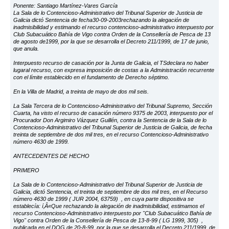
Ponente: Santiago Martínez-Vares García
La Sala de lo Contencioso-Administrativo del Tribunal Superior de Justicia de
Galicia dictó Sentencia de fecha30-09-2003rechazando la alegación de
inadmisibilidad y estimando el recurso contencioso-administrativo interpuesto por
Club Subacuático Bahía de Vigo contra Orden de la Consellería de Pesca de 13
de agosto de1999, por la que se desarrolla el Decreto 211/1999, de 17 de junio,
que anula.
Interpuesto recurso de casación por la Junta de Galicia, el TSdeclara no haber
lugaral recurso, con expresa imposición de costas a la Administración recurrente
con el límite establecido en el fundamento de Derecho séptimo.
En la Villa de Madrid, a treinta de mayo de dos mil seis.
La Sala Tercera de lo Contencioso-Administrativo del Tribunal Supremo, Sección
Cuarta, ha visto el recurso de casación número 9375 de 2003, interpuesto por el
Procurador Don Argimiro Vázquez Guillén, contra la Sentencia de la Sala de lo
Contencioso-Administrativo del Tribunal Superior de Justicia de Galicia, de fecha
treinta de septiembre de dos mil tres, en el recurso Contencioso-Administrativo
número 4630 de 1999.
ANTECEDENTES DE HECHO
PRIMERO
La Sala de lo Contencioso-Administrativo del Tribunal Superior de Justicia de
Galicia, dictó Sentencia, el treinta de septiembre de dos mil tres, en el Recurso
número 4630 de 1999 ( JUR 2004, 63759) , en cuya parte dispositiva se
establecía: í‚Â«Que rechazando la alegación de inadmisibilidad, estimamos el
recurso Contencioso-Administrativo interpuesto por "Club Subacuático Bahía de
Vigo" contra Orden de la Consellería de Pesca de 13-8-99 ( LG 1999, 305) ,
publicada en el DOG de 20-8-99, por la que se desarrolla el Decreto 211/1999, de