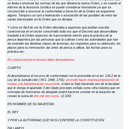
se limita a enunciar las normas de las que dimana la nueva Orden, y en cuanto al
informe de la Asesoría Jurídica se puede considerar inexistente ya que se
circunscribe a aseverar la conformidad a Derecho de la Orden sin argumeno
alguno. Tampoco se oyó a federación o asociación de las posibles de entre las
varias interesadas en la Orden que se dictaba.
Y como es fácil de ver la Orden afectaba a aspectos que podían suscitar
controversia en el sector concernido toda vez que el Decreto que desarrollaba
trasladó a la Orden aspectos de trascendente interés para la práctica de la
pesca deportiva por las personas que la cultivan como las autoridades que han
de extender las distintas clases de licencias, los requisitos para su obtención, los
plazos para su renovación, las artes de pesca a utilizar, las fechas para su
práctica etc..
En consecuencia el recurso debe desestimarse.
CUARTO
Al desestimarse el recurso de conformidad con lo prevenido en el art. 139.2 de la
Ley de la Jurisdicción ( RCL 1998, 1741)
procede hacer expresa imposición de
costas a la Administración recurrente
, si bien la Sala haciendo uso de la facultad
que le otorga el apartado 3 del citado precepto señala como cifra máxima que en
concepto de honorarios de abogado podrá hacerse constar en la tasación de
costas la suma de
dos mil cien euros
. (2.100).
EN NOMBRE DE SU MAJESTAD
EL REY
Y POR LA AUTORIDAD QUE NOS CONFIERE LA CONSTITUCIÓN
FALLAMOS