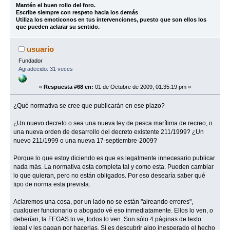
Mantén el buen rollo del foro.
Escribe siempre con respeto hacia los demás
Utiliza los emoticonos en tus intervenciones, puesto que son ellos los
que pueden aclarar su sentido.
usuario
Fundador
Agradecido: 31 veces
«
Respuesta #68 en:
01 de Octubre de 2009, 01:35:19 pm »
¿Qué normativa se cree que publicarán en ese plazo?
¿Un nuevo decreto o sea una nueva ley de pesca marítima de recreo, o
una nueva orden de desarrollo del decreto existente 211/1999? ¿Un
nuevo 211/1999 o una nueva 17-septiembre-2009?
Porque lo que estoy diciendo es que es legalmente innecesario publicar
nada más. La normativa esta completa tal y como esta. Pueden cambiar
lo que quieran, pero no están obligados. Por eso desearía saber qué
tipo de norma esta prevista.
Aclaremos una cosa, por un lado no se están "aireando errores",
cualquier funcionario o abogado vé eso inmediatamente. Ellos lo ven, o
deberían, la FEGAS lo ve, todos lo ven. Son sólo 4 páginas de texto
legal y les pagan por hacerlas. Si es descubrir algo inesperado el hecho