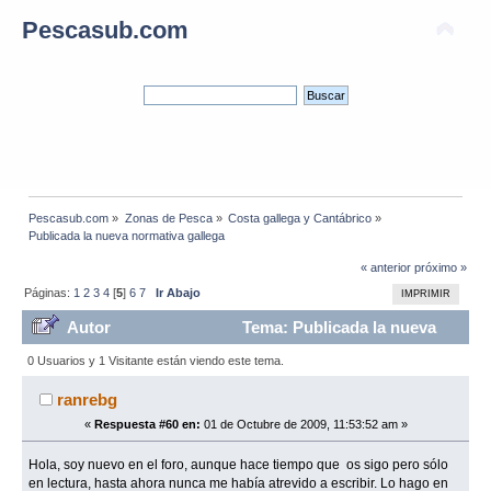
Pescasub.com
Pescasub.com
»
Zonas de Pesca
»
Costa gallega y Cantábrico
»
Publicada la nueva normativa gallega
« anterior
próximo »
Páginas:
1
2
3
4
[
5
]
6
7
Ir Abajo
IMPRIMIR
Autor
Tema: Publicada la nueva
normativa gallega (Leído 179388 veces)
0 Usuarios y 1 Visitante están viendo este tema.
ranrebg
«
Respuesta #60 en:
01 de Octubre de 2009, 11:53:52 am »
Hola, soy nuevo en el foro, aunque hace tiempo que os sigo pero sólo
en lectura, hasta ahora nunca me había atrevido a escribir. Lo hago en