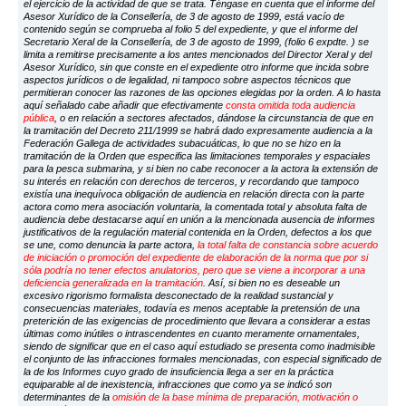
el ejercicio de la actividad de que se trata. Téngase en cuenta que el informe del
Asesor Xurídico de la Consellería, de 3 de agosto de 1999, está vacío de
contenido según se comprueba al folio 5 del expediente, y que el informe del
Secretario Xeral de la Consellería, de 3 de agosto de 1999, (folio 6 expdte. ) se
limita a remitirse precisamente a los antes mencionados del Director Xeral y del
Asesor Xurídico, sin que conste en el expediente otro informe que incida sobre
aspectos jurídicos o de legalidad, ni tampoco sobre aspectos técnicos que
permitieran conocer las razones de las opciones elegidas por la orden. A lo hasta
aquí señalado cabe añadir que efectivamente
consta omitida toda audiencia
pública
, o en relación a sectores afectados, dándose la circunstancia de que en
la tramitación del Decreto 211/1999 se habrá dado expresamente audiencia a la
Federación Gallega de actividades subacuáticas, lo que no se hizo en la
tramitación de la Orden que especifica las limitaciones temporales y espaciales
para la pesca submarina, y si bien no cabe reconocer a la actora la extensión de
su interés en relación con derechos de terceros, y recordando que tampoco
existía una inequívoca obligación de audiencia en relación directa con la parte
actora como mera asociación voluntaria, la comentada total y absoluta falta de
audiencia debe destacarse aquí en unión a la mencionada ausencia de informes
justificativos de la regulación material contenida en la Orden, defectos a los que
se une, como denuncia la parte actora,
la total falta de constancia sobre acuerdo
de iniciación o promoción del expediente de elaboración de la norma que por si
sóla podría no tener efectos anulatorios, pero que se viene a incorporar a una
deficiencia generalizada en la tramitación
. Así, si bien no es deseable un
excesivo rigorismo formalista desconectado de la realidad sustancial y
consecuencias materiales, todavía es menos aceptable la pretensión de una
preterición de las exigencias de procedimiento que llevara a considerar a estas
últimas como inútiles o intrascendentes en cuanto meramente ornamentales,
siendo de significar que en el caso aquí estudiado se presenta como inadmisible
el conjunto de las infracciones formales mencionadas, con especial significado de
la de los Informes cuyo grado de insuficiencia llega a ser en la práctica
equiparable al de inexistencia, infracciones que como ya se indicó son
determinantes de la
omisión de la base mínima de preparación, motivación o