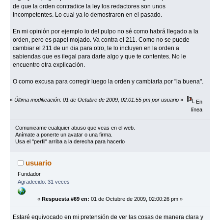
de que la orden contradice la ley los redactores son unos
incompetentes. Lo cual ya lo demostraron en el pasado.
En mi opinión por ejemplo lo del pulpo no sé como habrá llegado a la
orden, pero es papel mojado. Va contra el 211. Como no se puede
cambiar el 211 de un dia para otro, te lo incluyen en la orden a
sabiendas que es ilegal para darte algo y que te contentes. No le
encuentro otra explicación.
O como excusa para corregir luego la orden y cambiarla por "la buena".
«
Última modificación: 01 de Octubre de 2009, 02:01:55 pm por usuario
»
En
línea
Comunicame cualquier abuso que veas en el web.
Anímate a ponerte un avatar o una firma.
Usa el "perfil" arriba a la derecha para hacerlo
usuario
Fundador
Agradecido: 31 veces
«
Respuesta #69 en:
01 de Octubre de 2009, 02:00:26 pm »
Estaré equivocado en mi pretensión de ver las cosas de manera clara y