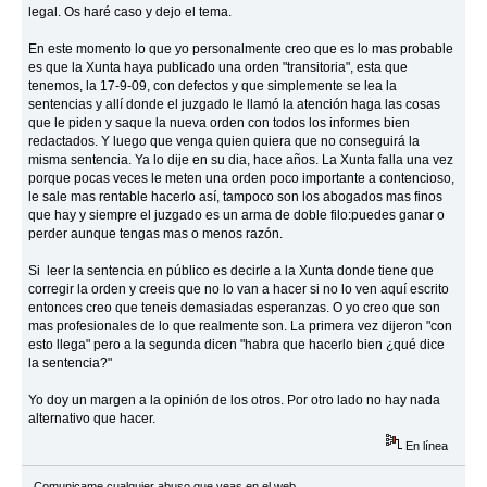
legal. Os haré caso y dejo el tema.
En este momento lo que yo personalmente creo que es lo mas probable
es que la Xunta haya publicado una orden "transitoria", esta que
tenemos, la 17-9-09, con defectos y que simplemente se lea la
sentencias y allí donde el juzgado le llamó la atención haga las cosas
que le piden y saque la nueva orden con todos los informes bien
redactados. Y luego que venga quien quiera que no conseguirá la
misma sentencia. Ya lo dije en su dia, hace años. La Xunta falla una vez
porque pocas veces le meten una orden poco importante a contencioso,
le sale mas rentable hacerlo así, tampoco son los abogados mas finos
que hay y siempre el juzgado es un arma de doble filo:puedes ganar o
perder aunque tengas mas o menos razón.
Si leer la sentencia en público es decirle a la Xunta donde tiene que
corregir la orden y creeis que no lo van a hacer si no lo ven aquí escrito
entonces creo que teneis demasiadas esperanzas. O yo creo que son
mas profesionales de lo que realmente son. La primera vez dijeron "con
esto llega" pero a la segunda dicen "habra que hacerlo bien ¿qué dice
la sentencia?"
Yo doy un margen a la opinión de los otros. Por otro lado no hay nada
alternativo que hacer.
En línea
Comunicame cualquier abuso que veas en el web.