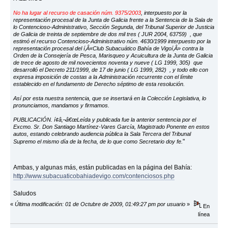
No ha lugar al recurso de casación núm. 9375/2003
, interpuesto por la
representación procesal de la Junta de Galicia frente a la Sentencia de la Sala de
lo Contencioso-Administrativo, Sección Segunda, del Tribunal Superior de Justicia
de Galicia de treinta de septiembre de dos mil tres ( JUR 2004, 63759) , que
estimó el recurso Contencioso-Administrativo núm. 4630/1999 interpuesto por la
representación procesal del í‚Â«Club Subacuático Bahía de Vigoí‚Â» contra la
Orden de la Consejería de Pesca, Marisqueo y Acuicultura de la Junta de Galicia
de trece de agosto de mil novecientos noventa y nueve ( LG 1999, 305) que
desarrolló el Decreto 211/1999, de 17 de junio ( LG 1999, 282) , y todo ello con
expresa imposición de costas a la Administración recurrente con el límite
establecido en el fundamento de Derecho séptimo de esta resolución.
Así por esta nuestra sentencia, que se insertará en la Colección Legislativa, lo
pronunciamos, mandamos y firmamos.
PUBLICACIÓN. í¢â‚¬â€œLeída y publicada fue la anterior sentencia por el
Excmo. Sr. Don Santiago Martínez-Vares García, Magistrado Ponente en estos
autos, estando celebrando audiencia pública la Sala Tercera del Tribunal
"
Supremo el mismo día de la fecha, de lo que como Secretario doy fe.
Ambas, y algunas más, están publicadas en la página del Bahía:
http://www.subacuaticobahiadevigo.com/contenciosos.php
Saludos
«
Última modificación: 01 de Octubre de 2009, 01:49:27 pm por usuario
»
En
línea