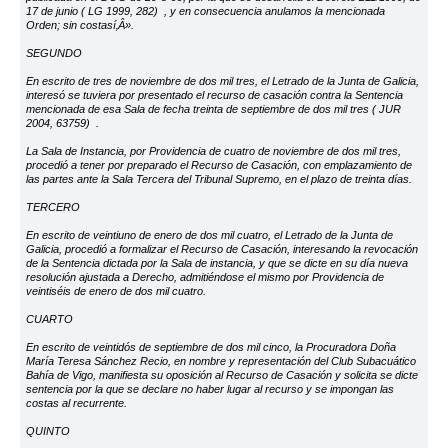
17 de junio ( LG 1999, 282) , y en consecuencia anulamos la mencionada
Orden; sin costasí‚Â».
SEGUNDO
En escrito de tres de noviembre de dos mil tres, el Letrado de la Junta de Galicia,
interesó se tuviera por presentado el recurso de casación contra la Sentencia
mencionada de esa Sala de fecha treinta de septiembre de dos mil tres ( JUR
2004, 63759) .
La Sala de Instancia, por Providencia de cuatro de noviembre de dos mil tres,
procedió a tener por preparado el Recurso de Casación, con emplazamiento de
las partes ante la Sala Tercera del Tribunal Supremo, en el plazo de treinta días.
TERCERO
En escrito de veintiuno de enero de dos mil cuatro, el Letrado de la Junta de
Galicia, procedió a formalizar el Recurso de Casación, interesando la revocación
de la Sentencia dictada por la Sala de instancia, y que se dicte en su día nueva
resolución ajustada a Derecho, admitiéndose el mismo por Providencia de
veintiséis de enero de dos mil cuatro.
CUARTO
En escrito de veintidós de septiembre de dos mil cinco, la Procuradora Doña
María Teresa Sánchez Recio, en nombre y representación del Club Subacuático
Bahía de Vigo, manifiesta su oposición al Recurso de Casación y solicita se dicte
sentencia por la que se declare no haber lugar al recurso y se impongan las
costas al recurrente.
QUINTO