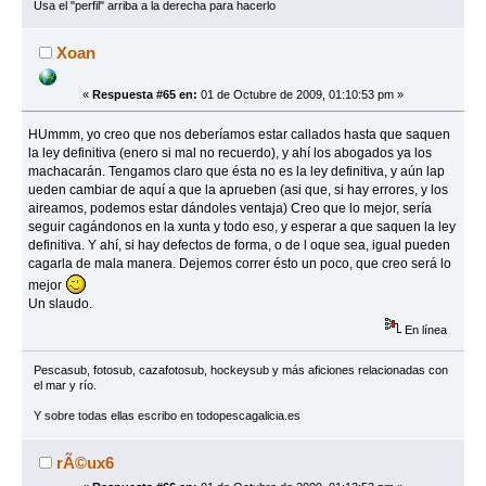
Usa el "perfil" arriba a la derecha para hacerlo
Xoan
«
Respuesta #65 en:
01 de Octubre de 2009, 01:10:53 pm »
HUmmm, yo creo que nos deberíamos estar callados hasta que saquen
la ley definitiva (enero si mal no recuerdo), y ahí los abogados ya los
machacarán. Tengamos claro que ésta no es la ley definitiva, y aún lap
ueden cambiar de aquí a que la aprueben (asi que, si hay errores, y los
aireamos, podemos estar dándoles ventaja) Creo que lo mejor, sería
seguir cagándonos en la xunta y todo eso, y esperar a que saquen la ley
definitiva. Y ahí, si hay defectos de forma, o de l oque sea, igual pueden
cagarla de mala manera. Dejemos correr ésto un poco, que creo será lo
mejor
Un slaudo.
En línea
Pescasub, fotosub, cazafotosub, hockeysub y más aficiones relacionadas con
el mar y río.
Y sobre todas ellas escribo en todopescagalicia.es
rÃ©ux6