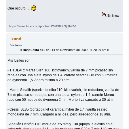
Que oscuro ...
En línea
https://www.flickr.com/photos/129498083@N05/
Izand
Visitante
«
Respuesta #41 en:
14 de Noviembre de 2009, 11:20:29 am »
Mis fusiles son:
- TITULAR: Mares Sten 100: kit tovarich, varilla de 7 mm picasso sin
rebajes con una aleta, nylon de 1,4, carrete seatec BBB con 50 metros
de dyneema 1,5. Ahora mismo a 20 atm.
- Mares Stealth (spark mimetic) 110: kit tovarich, sin reductora, varilla de
7 mm picasso sin rebajes con una aleta, nylon de 1,4, carrete Merou
race con 50 metros de dyneema 2 mm. A priori va cargado a 30 atm.
- Cressi SL85 (cortado): kit karamba, nylon de 1,4, varilla seatec
monoaleta de 7 mm. Cargado a ni idea, pero alrededor de 18 atm.
- Abellán Dentón 110: varilla de 7'5 mm y 130 (apoya la aletilla en el
cabezal), doble goma S45. Lo he probado con G20 y 7 mm 140 cm y no