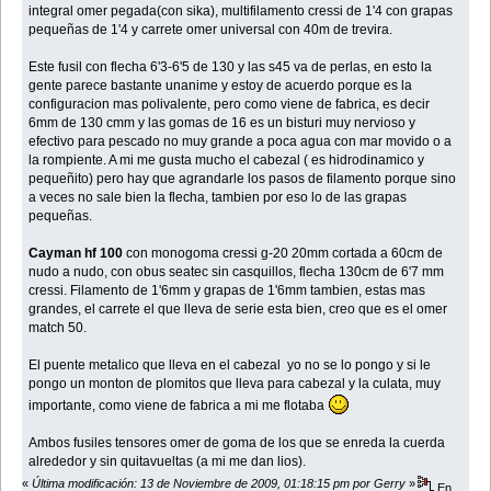
integral omer pegada(con sika), multifilamento cressi de 1'4 con grapas
pequeñas de 1'4 y carrete omer universal con 40m de trevira.
Este fusil con flecha 6'3-6'5 de 130 y las s45 va de perlas, en esto la
gente parece bastante unanime y estoy de acuerdo porque es la
configuracion mas polivalente, pero como viene de fabrica, es decir
6mm de 130 cmm y las gomas de 16 es un bisturi muy nervioso y
efectivo para pescado no muy grande a poca agua con mar movido o a
la rompiente. A mi me gusta mucho el cabezal ( es hidrodinamico y
pequeñito) pero hay que agrandarle los pasos de filamento porque sino
a veces no sale bien la flecha, tambien por eso lo de las grapas
pequeñas.
Cayman hf 100
con monogoma cressi g-20 20mm cortada a 60cm de
nudo a nudo, con obus seatec sin casquillos, flecha 130cm de 6'7 mm
cressi. Filamento de 1'6mm y grapas de 1'6mm tambien, estas mas
grandes, el carrete el que lleva de serie esta bien, creo que es el omer
match 50.
El puente metalico que lleva en el cabezal yo no se lo pongo y si le
pongo un monton de plomitos que lleva para cabezal y la culata, muy
importante, como viene de fabrica a mi me flotaba
Ambos fusiles tensores omer de goma de los que se enreda la cuerda
alrededor y sin quitavueltas (a mi me dan lios).
«
Última modificación: 13 de Noviembre de 2009, 01:18:15 pm por Gerry
»
En