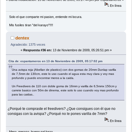
En línea
Solo el que comparte mi pasion, entiende mi locura.
Mis fusiles tiran "del karayo"!!!!
dentex
Agradecido: 1375 veces
«
Respuesta #36 en:
13 de Noviembre de 2009, 05:26:51 pm »
Cita de: espantameros en 13 de Noviembre de 2009, 05:17:02 pm
Una avispa roja (Abellan de plastico) con dos gomas de 20mm Dunlap varilla
de 7,5mm de 130cm, este lo uso cuando el agua esta muy clara y voy mas
profundo y puedo encontrar meros a la caida.
Un Freedivers de 110 con doble goma de 16mm y varilla de 6,5mmx 150cm y
carrete basico con 50m de dinema, este solo lo uso cuando voy mas profundo
para las caidas..
¿Porqué te compraste el freedivers? ¿Que consigues con él que no
consigas con la avispa? ¿Porqué no le pones varilla de 7mm?
En línea
Mero, merazo, bueno pal bazo