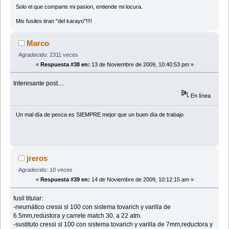
Solo el que comparte mi pasion, entiende mi locura.
Mis fusiles tiran "del karayo"!!!!
Marco
Agradecido: 2311 veces
«
Respuesta #38 en:
13 de Noviembre de 2009, 10:40:53 pm »
Interesante post....
En línea
Un mal día de pesca es SIEMPRE mejor que un buen dí­a de trabajo
jreros
Agradecido: 10 veces
«
Respuesta #39 en:
14 de Noviembre de 2009, 10:12:15 am »
fusil titular:
-neumático cressi sl 100 con sistema tovarich y varilla de
6.5mm,redustora y carrete match 30, a 22 atm.
-sustituto cressi sl 100 con sistema tovarich y varilla de 7mm,reductora y