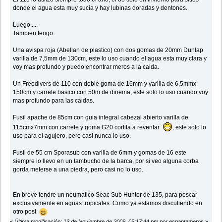
donde el agua esta muy sucia y hay lubinas doradas y dentones.
Luego.....
Tambien tengo:
Una avispa roja (Abellan de plastico) con dos gomas de 20mm Dunlap
varilla de 7,5mm de 130cm, este lo uso cuando el agua esta muy clara y
voy mas profundo y puedo encontrar meros a la caida.
Un Freedivers de 110 con doble goma de 16mm y varilla de 6,5mmx
150cm y carrete basico con 50m de dinema, este solo lo uso cuando voy
mas profundo para las caidas.
Fusil apache de 85cm con guia integral cabezal abierto varilla de
115cmx7mm con carrete y goma G20 cortita a reventar
, este solo lo
uso para el agujero, pero casi nunca lo uso.
Fusil de 55 cm Sporasub con varilla de 6mm y gomas de 16 este
siempre lo llevo en un tambucho de la barca, por si veo alguna corba
gorda meterse a una piedra, pero casi no lo uso.
En breve tendre un neumatico Seac Sub Hunter de 135, para pescar
exclusivamente en aguas tropicales. Como ya estamos discutiendo en
otro post
«
Última modificación: 13 de Noviembre de 2009, 05:17:44 pm por espantameros
»