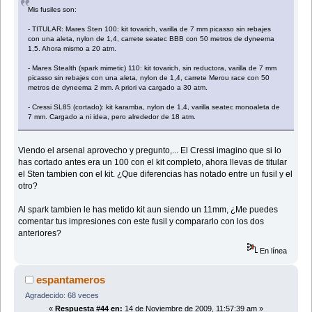
Mis fusiles son:
- TITULAR: Mares Sten 100: kit tovarich, varilla de 7 mm picasso sin rebajes
con una aleta, nylon de 1,4, carrete seatec BBB con 50 metros de dyneema
1,5. Ahora mismo a 20 atm.
- Mares Stealth (spark mimetic) 110: kit tovarich, sin reductora, varilla de 7 mm
picasso sin rebajes con una aleta, nylon de 1,4, carrete Merou race con 50
metros de dyneema 2 mm. A priori va cargado a 30 atm.
- Cressi SL85 (cortado): kit karamba, nylon de 1,4, varilla seatec monoaleta de
7 mm. Cargado a ni idea, pero alrededor de 18 atm.
Viendo el arsenal aprovecho y pregunto,... El Cressi imagino que si lo
has cortado antes era un 100 con el kit completo, ahora llevas de titular
el Sten tambien con el kit. ¿Que diferencias has notado entre un fusil y el
otro?
Al spark tambien le has metido kit aun siendo un 11mm, ¿Me puedes
comentar tus impresiones con este fusil y compararlo con los dos
anteriores?
En línea
espantameros
Agradecido: 68 veces
«
Respuesta #44 en:
14 de Noviembre de 2009, 11:57:39 am »