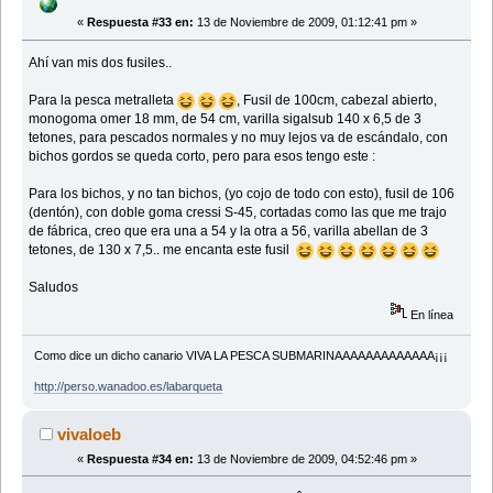
«
Respuesta #33 en:
13 de Noviembre de 2009, 01:12:41 pm »
Ahí van mis dos fusiles..
Para la pesca metralleta
, Fusil de 100cm, cabezal abierto,
monogoma omer 18 mm, de 54 cm, varilla sigalsub 140 x 6,5 de 3
tetones, para pescados normales y no muy lejos va de escándalo, con
bichos gordos se queda corto, pero para esos tengo este :
Para los bichos, y no tan bichos, (yo cojo de todo con esto), fusil de 106
(dentón), con doble goma cressi S-45, cortadas como las que me trajo
de fábrica, creo que era una a 54 y la otra a 56, varilla abellan de 3
tetones, de 130 x 7,5.. me encanta este fusil
Saludos
En línea
Como dice un dicho canario VIVA LA PESCA SUBMARINAAAAAAAAAAAAA¡¡¡
http://perso.wanadoo.es/labarqueta
vivaloeb
«
Respuesta #34 en:
13 de Noviembre de 2009, 04:52:46 pm »