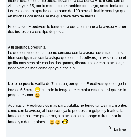
menos iguales que me pueda llevar para esa pesca y no ir solo con el
Abellan y un 85, por lo menos tener tambien otro largo, antes tenia otros
fusiles como un apache de carbono de 100 pero al final lo vendi ya que
en muchas ocasiones se me quedava falto de fuerza.
Entonces el Freedivers lo tengo para que acompañe a la avispa y tener
dos fusiles para ese tipo de pesca.
A tu segunda pregunta.
Lo que consigo con el que no consiga con la avispa, pues nada, mas
bien consigo mas con la avispa que con el freedivers, la avispa tiene el
gatillo mas sensible con las dos gomas, disparo mejor con la avispa, el
freedivers es mas como apoyo a ese fusil.
No le he puesto varilla de 7mm aun, por que el Freedivers que tengo la
trae de 6,5mm,
cuando la tenga que cambiar entonces si que se la
pongo de 7mm
Ademas el Freedivers es mas para batalla, no tengo tantos miramientos
como con la avispa, al freedivers ya le puedes dar golpes y tirarlo a la
barca que no tiene problema, a la avispa si me pongo a tirarla por la
barca y a darle golpes....
En línea