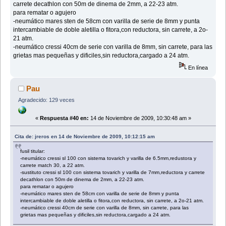
carrete decathlon con 50m de dinema de 2mm, a 22-23 atm.
para rematar o agujero
-neumático mares sten de 58cm con varilla de serie de 8mm y punta
intercambiable de doble aletilla o fitora,con reductora, sin carrete, a 2o-
21 atm.
-neumático cressi 40cm de serie con varilla de 8mm, sin carrete, para las
grietas mas pequeñas y dificiles,sin reductora,cargado a 24 atm.
En línea
Pau
Agradecido: 129 veces
«
Respuesta #40 en:
14 de Noviembre de 2009, 10:30:48 am »
Cita de: jreros en 14 de Noviembre de 2009, 10:12:15 am
fusil titular:
-neumático cressi sl 100 con sistema tovarich y varilla de 6.5mm,redustora y
carrete match 30, a 22 atm.
-sustituto cressi sl 100 con sistema tovarich y varilla de 7mm,reductora y carrete
decathlon con 50m de dinema de 2mm, a 22-23 atm.
para rematar o agujero
-neumático mares sten de 58cm con varilla de serie de 8mm y punta
intercambiable de doble aletilla o fitora,con reductora, sin carrete, a 2o-21 atm.
-neumático cressi 40cm de serie con varilla de 8mm, sin carrete, para las
grietas mas pequeñas y dificiles,sin reductora,cargado a 24 atm.