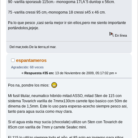
90 -varilla sporasub 115cm.- monogoma 17í‚Â´5 dunlop x 56cm.
75 -varilla cressi 95 cm,-monogoma 18 cressi s45 x 46 cm.
Pa lo que pesco ,casi sería mejor ir sin ellos,pero me siento importante
portándolos,jejeje.
En línea
Del mar,todo.De la tierra,el mar.
espantameros
Agradecido: 68 veces
«
Respuesta #35 en:
13 de Noviembre de 2009, 05:17:02 pm »
Pos na, pondre los mios:
Mi fusil titular, neumatico hibrido mitad ASSO, mitad Sten de 115 con
sistema Tovarich varilla de 7mmx130cm carrete tipo basico con 50m de
dinema de 1,5mm. Este lo uso para esperas-acecho siempre pesco asi,
tanto para agua sucia como muy clara.
Si el agua esta muy sucia (chocolate) utilizo un Sten con Tovarich de
85cm con varilla de 7mm y carrete Seatec mini.
El 115 lo utilizo siempre todo el año, el 85 solo en invierno para sitios