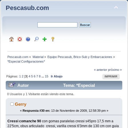
Pescasub.com
Pescasub.com
»
Material
»
Equipo Pescasub, Brico-Sub y Embarcaciones
»
*Especial Configuraciones*
« anterior
próximo »
Páginas:
1
2
[
3
]
4
5
6
7
8
...
15
Ir Abajo
IMPRIMIR
Autor
Tema: *Especial
Configuraciones* (Leído 313965 veces)
0 Usuarios y 1 Visitante están viendo este tema.
Gerry
«
Respuesta #30 en:
13 de Noviembre de 2009, 12:58:39 pm »
Cressi comanche 90
con gomas paralelas cressi s45pro 17,5 mm a
22'5cm, obus articulado cressi, varilla cressi 6'3mm de 130 cm con guia