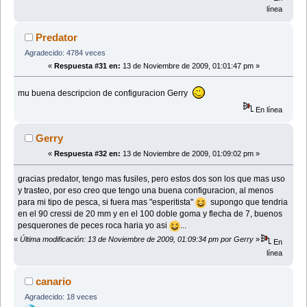
línea
Predator
Agradecido: 4784 veces
«
Respuesta #31 en:
13 de Noviembre de 2009, 01:01:47 pm »
mu buena descripcion de configuracion Gerry
En línea
Gerry
«
Respuesta #32 en:
13 de Noviembre de 2009, 01:09:02 pm »
gracias predator, tengo mas fusiles, pero estos dos son los que mas uso
y trasteo, por eso creo que tengo una buena configuracion, al menos
para mi tipo de pesca, si fuera mas "esperitista"
supongo que tendria
en el 90 cressi de 20 mm y en el 100 doble goma y flecha de 7, buenos
pesquerones de peces roca haria yo asi
...
«
Última modificación: 13 de Noviembre de 2009, 01:09:34 pm por Gerry
»
En
línea
canario
Agradecido: 18 veces