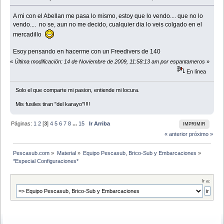
A mi con el Abellan me pasa lo mismo, estoy que lo vendo.... que no lo
vendo.... no se, aun no me decido, cualquier dia lo veis colgado en el
mercadillo
Esoy pensando en hacerme con un Freedivers de 140
«
Última modificación: 14 de Noviembre de 2009, 11:58:13 am por espantameros
»
En línea
Solo el que comparte mi pasion, entiende mi locura.
Mis fusiles tiran "del karayo"!!!!
Páginas:
1
2
[
3
]
4
5
6
7
8
...
15
Ir Arriba
IMPRIMIR
« anterior
próximo »
Pescasub.com
»
Material
»
Equipo Pescasub, Brico-Sub y Embarcaciones
»
*Especial Configuraciones*
Ir a: