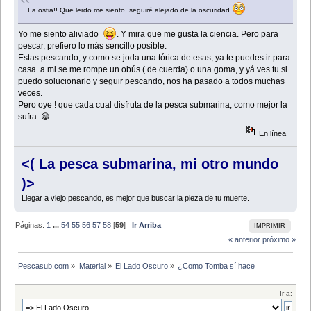
La ostia!! Que lerdo me siento, seguiré alejado de la oscuridad
Yo me siento aliviado
. Y mira que me gusta la ciencia. Pero para
pescar, prefiero lo más sencillo posible.
Estas pescando, y como se joda una tórica de esas, ya te puedes ir para
casa. a mi se me rompe un obús ( de cuerda) o una goma, y yá ves tu si
puedo solucionarlo y seguir pescando, nos ha pasado a todos muchas
veces.
Pero oye ! que cada cual disfruta de la pesca submarina, como mejor la
sufra. 😁
En línea
<( La pesca submarina, mi otro mundo
)>
Llegar a viejo pescando, es mejor que buscar la pieza de tu muerte.
Páginas:
1
...
54
55
56
57
58
[
59
]
Ir Arriba
IMPRIMIR
« anterior
próximo »
Pescasub.com
»
Material
»
El Lado Oscuro
»
¿Como Tomba sí hace
Ir a: