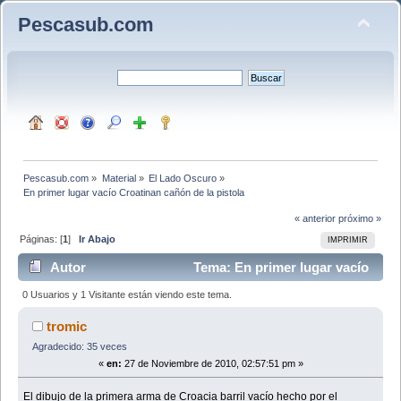
Pescasub.com
Pescasub.com
»
Material
»
El Lado Oscuro
»
En primer lugar vacío Croatinan cañón de la pistola
« anterior
próximo »
Páginas: [
1
]
Ir Abajo
IMPRIMIR
Autor
Tema: En primer lugar vacío
Croatinan cañón de la pistola (Leído 9945 veces)
0 Usuarios y 1 Visitante están viendo este tema.
tromic
Agradecido: 35 veces
«
en:
27 de Noviembre de 2010, 02:57:51 pm »
El dibujo de la primera arma de Croacia barril vacío hecho por el