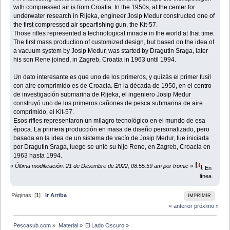
with compressed air is from Croatia. In the 1950s, at the center for
underwater research in Rijeka, engineer Josip Medur constructed one of
the first compressed air spearfishing gun, the Kit-57.
Those rifles represented a technological miracle in the world at that time.
The first mass production of customized design, but based on the idea of
a vacuum system by Josip Medur, was started by Dragutin Sraga, later
his son Rene joined, in Zagreb, Croatia in 1963 until 1994.
Un dato interesante es que uno de los primeros, y quizás el primer fusil
con aire comprimido es de Croacia. En la década de 1950, en el centro
de investigación submarina de Rijeka, el ingeniero Josip Medur
construyó uno de los primeros cañones de pesca submarina de aire
comprimido, el Kit-57.
Esos rifles representaron un milagro tecnológico en el mundo de esa
época. La primera producción en masa de diseño personalizado, pero
basada en la idea de un sistema de vacío de Josip Medur, fue iniciada
por Dragutin Sraga, luego se unió su hijo Rene, en Zagreb, Croacia en
1963 hasta 1994.
«
Última modificación: 21 de Diciembre de 2022, 08:55:59 am por tromic
»
En
línea
Páginas: [
1
]
Ir Arriba
IMPRIMIR
« anterior
próximo »
Pescasub.com
»
Material
»
El Lado Oscuro
»