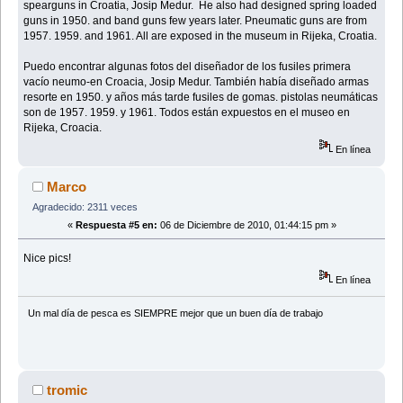
spearguns in Croatia, Josip Medur. He also had designed spring loaded
guns in 1950. and band guns few years later. Pneumatic guns are from
1957. 1959. and 1961. All are exposed in the museum in Rijeka, Croatia.
Puedo encontrar algunas fotos del diseñador de los fusiles primera
vacío neumo-en Croacia, Josip Medur. También había diseñado armas
resorte en 1950. y años más tarde fusiles de gomas. pistolas neumáticas
son de 1957. 1959. y 1961. Todos están expuestos en el museo en
Rijeka, Croacia.
En línea
Marco
Agradecido: 2311 veces
«
Respuesta #5 en:
06 de Diciembre de 2010, 01:44:15 pm »
Nice pics!
En línea
Un mal día de pesca es SIEMPRE mejor que un buen dí­a de trabajo
tromic