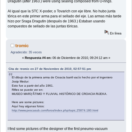
Dragutin (after 1963.) were using sealing composed from O-rings.
Al igual que la STC X-poder, o Tovarich con eje libre. No hubo junta
tórica en este primer arma para el sellado del eje. Las armas más tarde
hizo por Sraga Dragutin (después de 1963.) Estaban usando
compuestos de sellado de las juntas tóricas.
En línea
tromic
Agradecido: 35 veces
«
Respuesta #4 en:
06 de Diciembre de 2010, 09:24:12 am »
Cita de: tromic en 27 de Noviembre de 2010, 02:57:51 pm
El dibujo de la primera arma de Croacia barril vacío hecho por el ingeniero
Josip Medur:
Esto fue a partir del año 1961.
Rifles se puede ver en:
MUSEO MARíƒÂTIMO Y FLUVIAL HISTÓRICO DE CROACIA RIJEKA.
Here are some pictures:
Aquí hay algunas fotos:
http://www.pescasub.com/foros/index.php/topic,25874.180.html
I find some pictures of the designer of the first pneumo-vacuum