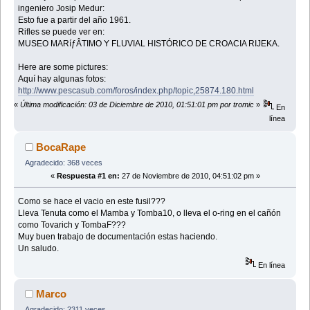
ingeniero Josip Medur:
Esto fue a partir del año 1961.
Rifles se puede ver en:
MUSEO MARíƒÂTIMO Y FLUVIAL HISTÓRICO DE CROACIA RIJEKA.
Here are some pictures:
Aquí hay algunas fotos:
http://www.pescasub.com/foros/index.php/topic,25874.180.html
«
Última modificación: 03 de Diciembre de 2010, 01:51:01 pm por tromic
»
En
línea
BocaRape
Agradecido: 368 veces
«
Respuesta #1 en:
27 de Noviembre de 2010, 04:51:02 pm »
Como se hace el vacio en este fusil???
Lleva Tenuta como el Mamba y Tomba10, o lleva el o-ring en el cañón
como Tovarich y TombaF???
Muy buen trabajo de documentación estas haciendo.
Un saludo.
En línea
Marco
Agradecido: 2311 veces