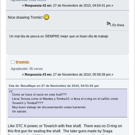
«
Respuesta #2 en:
27 de Noviembre de 2010, 04:54:41 pm »
Nice drawing Tromic!
En línea
Un mal día de pesca es SIEMPRE mejor que un buen dí­a de trabajo
tromic
Agradecido: 35 veces
«
Respuesta #3 en:
27 de Noviembre de 2010, 05:58:28 pm »
Cita de: BocaRape en 27 de Noviembre de 2010, 04:51:02 pm
Como se hace el vacio en este fusil???
Lleva Tenuta como el Mamba y Tomba10, o lleva el o-ring en el cañón como
Tovarich y TombaF???
Muy buen trabajo de documentación estas haciendo.
Un saludo.
Like STC X-power, or Tovarich with free shaft. There was no O-ring on
this first gun for sealing the shaft. The later guns made by Sraga