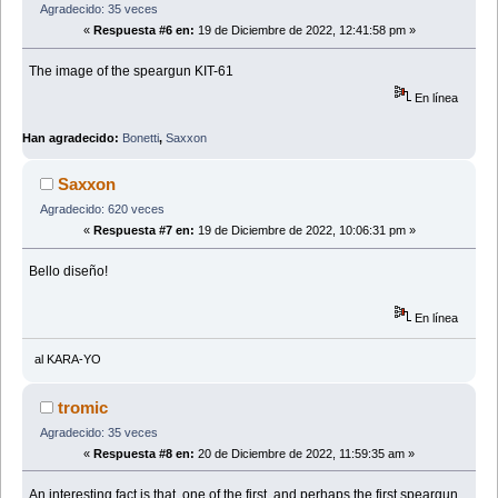
Agradecido: 35 veces
«
Respuesta #6 en:
19 de Diciembre de 2022, 12:41:58 pm »
The image of the speargun KIT-61
En línea
Han agradecido:
Bonetti
,
Saxxon
Saxxon
Agradecido: 620 veces
«
Respuesta #7 en:
19 de Diciembre de 2022, 10:06:31 pm »
Bello diseño!
En línea
al KARA-YO
tromic
Agradecido: 35 veces
«
Respuesta #8 en:
20 de Diciembre de 2022, 11:59:35 am »
An interesting fact is that one of the first, and perhaps the first speargun