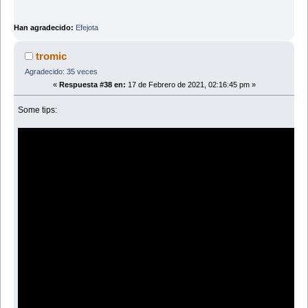
Han agradecido:
Efejota
tromic
Agradecido: 35 veces
«
Respuesta #38 en:
17 de Febrero de 2021, 02:16:45 pm »
Some tips: