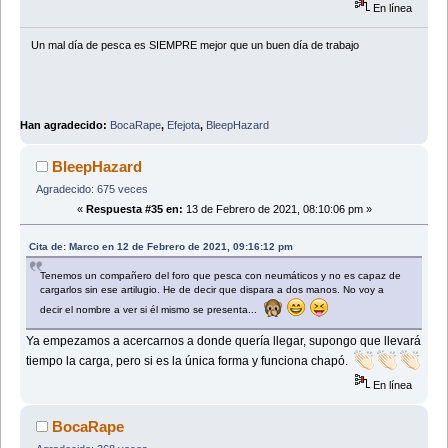
En línea
Un mal día de pesca es SIEMPRE mejor que un buen dí­a de trabajo
Han agradecido:
BocaRape
,
Efejota
,
BleepHazard
BleepHazard
Agradecido: 675 veces
«
Respuesta #35 en:
13 de Febrero de 2021, 08:10:06 pm »
Cita de: Marco en 12 de Febrero de 2021, 09:16:12 pm
Tenemos un compañero del foro que pesca con neumáticos y no es capaz de
cargarlos sin ese artilugio. He de decir que dispara a dos manos. No voy a
decir el nombre a ver si él mismo se presenta...
Ya empezamos a acercarnos a donde quería llegar, supongo que llevará
tiempo la carga, pero si es la única forma y funciona chapó.
En línea
BocaRape