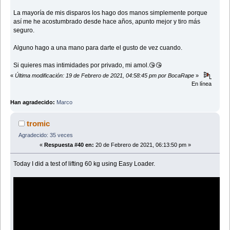
La mayoría de mis disparos los hago dos manos simplemente porque
así me he acostumbrado desde hace años, apunto mejor y tiro más
seguro.
Alguno hago a una mano para darte el gusto de vez cuando.
Si quieres mas intimidades por privado, mi amol.😘😘
«
Última modificación: 19 de Febrero de 2021, 04:58:45 pm por BocaRape
»
En línea
Han agradecido:
Marco
tromic
Agradecido: 35 veces
«
Respuesta #40 en:
20 de Febrero de 2021, 06:13:50 pm »
Today I did a test of lifting 60 kg using Easy Loader.