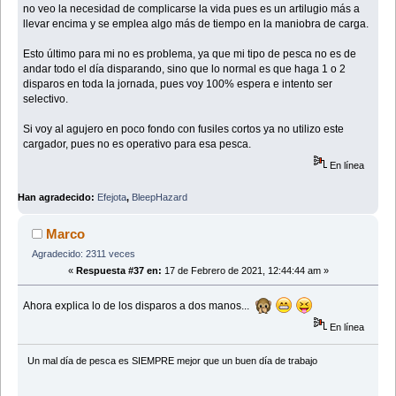
no veo la necesidad de complicarse la vida pues es un artilugio más a
llevar encima y se emplea algo más de tiempo en la maniobra de carga.
Esto último para mi no es problema, ya que mi tipo de pesca no es de
andar todo el día disparando, sino que lo normal es que haga 1 o 2
disparos en toda la jornada, pues voy 100% espera e intento ser
selectivo.
Si voy al agujero en poco fondo con fusiles cortos ya no utilizo este
cargador, pues no es operativo para esa pesca.
En línea
Han agradecido:
Efejota
,
BleepHazard
Marco
Agradecido: 2311 veces
«
Respuesta #37 en:
17 de Febrero de 2021, 12:44:44 am »
Ahora explica lo de los disparos a dos manos...
En línea
Un mal día de pesca es SIEMPRE mejor que un buen dí­a de trabajo