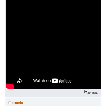
En línea
tromic