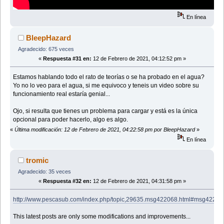
En línea
BleepHazard
Agradecido: 675 veces
«
Respuesta #31 en:
12 de Febrero de 2021, 04:12:52 pm »
Estamos hablando todo el rato de teorías o se ha probado en el agua?
Yo no lo veo para el agua, si me equivoco y teneis un video sobre su
funcionamiento real estaría genial...
Ojo, si resulta que tienes un problema para cargar y está es la única
opcional para poder hacerlo, algo es algo.
«
Última modificación: 12 de Febrero de 2021, 04:22:58 pm por BleepHazard
»
En línea
tromic
Agradecido: 35 veces
«
Respuesta #32 en:
12 de Febrero de 2021, 04:31:58 pm »
http://www.pescasub.com/index.php/topic,29635.msg422068.html#msg42206
This latest posts are only some modifications and improvements...