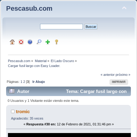
Pescasub.com
Pescasub.com
»
Material
»
El Lado Oscuro
»
Cargar fusil largo con Easy Loader.
« anterior
próximo »
Páginas:
1
2
[
3
]
Ir Abajo
IMPRIMIR
Autor
Tema: Cargar fusil largo con
Easy Loader. (Leído 34049 veces)
0 Usuarios y 1 Visitante están viendo este tema.
tromic
Agradecido: 35 veces
«
Respuesta #30 en:
12 de Febrero de 2021, 01:31:46 pm »