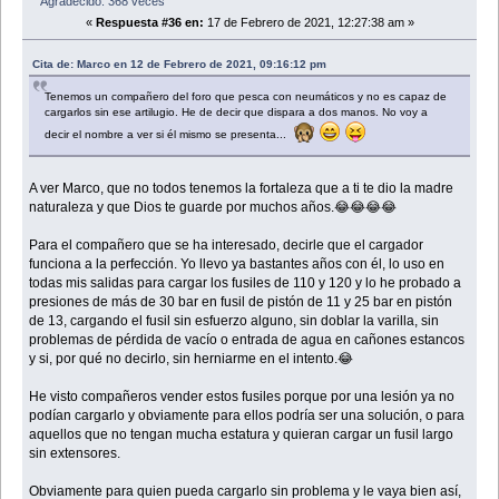
Agradecido: 368 veces
«
Respuesta #36 en:
17 de Febrero de 2021, 12:27:38 am »
Cita de: Marco en 12 de Febrero de 2021, 09:16:12 pm
Tenemos un compañero del foro que pesca con neumáticos y no es capaz de
cargarlos sin ese artilugio. He de decir que dispara a dos manos. No voy a
decir el nombre a ver si él mismo se presenta...
A ver Marco, que no todos tenemos la fortaleza que a ti te dio la madre
naturaleza y que Dios te guarde por muchos años.😂😂😂😂
Para el compañero que se ha interesado, decirle que el cargador
funciona a la perfección. Yo llevo ya bastantes años con él, lo uso en
todas mis salidas para cargar los fusiles de 110 y 120 y lo he probado a
presiones de más de 30 bar en fusil de pistón de 11 y 25 bar en pistón
de 13, cargando el fusil sin esfuerzo alguno, sin doblar la varilla, sin
problemas de pérdida de vacío o entrada de agua en cañones estancos
y si, por qué no decirlo, sin herniarme en el intento.😂
He visto compañeros vender estos fusiles porque por una lesión ya no
podían cargarlo y obviamente para ellos podría ser una solución, o para
aquellos que no tengan mucha estatura y quieran cargar un fusil largo
sin extensores.
Obviamente para quien pueda cargarlo sin problema y le vaya bien así,