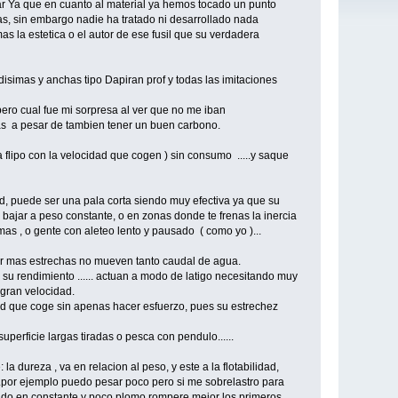
lar Ya que en cuanto al material ya hemos tocado un punto
mas, sin embargo nadie ha tratado ni desarrollado nada
s la estetica o el autor de ese fusil que su verdadera
isimas y anchas tipo Dapiran prof y todas las imitaciones
ero cual fue mi sorpresa al ver que no me iban
s a pesar de tambien tener un buen carbono.
flipo con la velocidad que cogen ) sin consumo .....y saque
 puede ser una pala corta siendo muy efectiva ya que su
bajar a peso constante, o en zonas donde te frenas la inercia
s , o gente con aleteo lento y pausado ( como yo )...
ser mas estrechas no mueven tanto caudal de agua.
su rendimiento ...... actuan a modo de latigo necesitando muy
gran velocidad.
idad que coge sin apenas hacer esfuerzo, pues su estrechez
uperficie largas tiradas o pesca con pendulo......
 dureza , va en relacion al peso, y este a la flotabilidad,
..por ejemplo puedo pesar poco pero si me sobrelastro para
ondo en constante y poco plomo rompere mejor los primeros