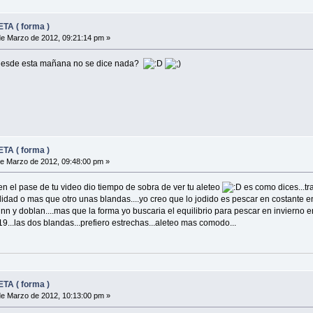
TA ( forma )
e Marzo de 2012, 09:21:14 pm »
 desde esta mañana no se dice nada?
TA ( forma )
e Marzo de 2012, 09:48:00 pm »
n el pase de tu video dio tiempo de sobra de ver tu aleteo
es como dices...tr
idad o mas que otro unas blandas....yo creo que lo jodido es pescar en costante en
y doblan....mas que la forma yo buscaria el equilibrio para pescar en invierno en
...las dos blandas...prefiero estrechas...aleteo mas comodo...
TA ( forma )
e Marzo de 2012, 10:13:00 pm »