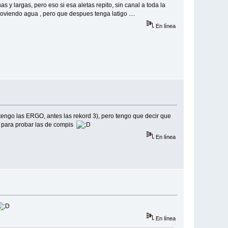
 y largas, pero eso si esa aletas repito, sin canal a toda la
oviendo agua , pero que despues tenga latigo ....
En línea
tengo las ERGO, antes las rekord 3), pero tengo que decir que
 para probar las de compis
En línea
En línea