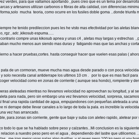
al vez verdes, para que vallamos aportando , pues creo que es un tema por desarrol
arcas y artesanos utilizan carbonos o fibras de alta calidad, con diferencias mini
orma,solo mucha teoria, como ocurre en los fusiles doble goma ...donde triunfa ma
pre he tenido predileccion pues les he visto mas efectividad por las aletas bland
, rgz , adc ,kikosub espuma......
contrario compre unas kikosub apnea y unas c4 , aletas muy largas y estrechas , p
ujaban mucho menos aun siendo mas duras y fatigando mas que las anchas y corta
erno a hacer pruebas,cortes. hasta conseguir hacer que vuelen esas palas ( ahora 
a pata de un cormoran, mueve mucha mas agua desde parado o con poca velocidad,
solo necesita canal antiderrape los ultimos 10 cm . por lo que es mas facil para 
 coger velocidad como en zonas de corriente ( aunque sea hondo), rompiente y dema
rimeras aleteadas mientras no llevamos velocidad no aprovechan su longitud, y al 
 aleta para nada, pero sin embargo una vez llevamos velocidad, sorpresa, sacamos 
l final una rapida cantidad de agua, empujandones con pequeñas aleteada a una 
e ni derrape debe llevar canales a lo largo de toda la pala. es increible la veloc
 una vez has arrancado.
le, para zonas sin corriente, gente que baje y suba con aleteo rapido, aletear por s
todo lo que se ha hablado sobre peso y calzantes...Mi conclusion es la siguiente: la
elacion a nuestro peso pero en el agua , dependiendo del lastre que utilicemos .
as , me iran mejor unas palas algo durillas, y al reves peso 100 kg pero si voy h