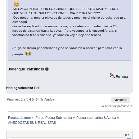
-MECAGOENDIOS, CON LO GRANDE QUE ES EL PUTO MAR, Y TENÉIS
QUE VENIR A TOCAR LOS COJONES UNA Y OTRA VEZ???
-Oye perdona, pero la playa es de todos y tenemos el mismo derecho que tú a
estar aquí.
-Ya os he explicado que realmente no, que deberíais guardar mínimo 25
metros de distancia hasta la boya... Pero vosotros, a lo vuestro! Ahora, si
vosotros no tenéis cuidado, yo también voy a dejar de tenerlo..."
Ahí ya se dieron por enterados y no se volvieron a acercar, pero telita con la
parejita
Joder que cansinos!! 😁
En línea
Han agradecido:
Peli
Páginas:
1
2
3
4
5
[
6
]
Ir Arriba
IMPRIMIR
« anterior
próximo »
Pescasub.com
»
Foros Pesca Submarina
»
Pesca submarina & Apnea
»
ANECDOTAS SUB-REALISTAS
Ir a: