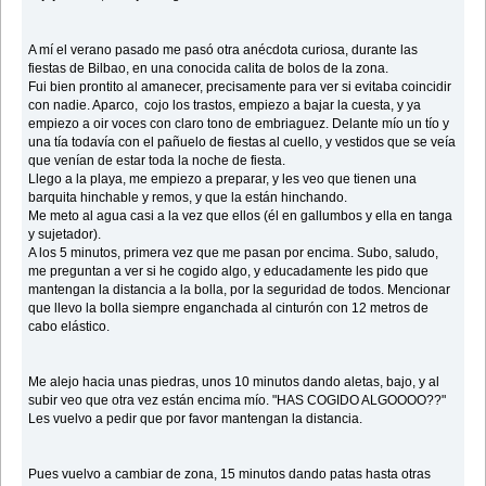
A mí el verano pasado me pasó otra anécdota curiosa, durante las
fiestas de Bilbao, en una conocida calita de bolos de la zona.
Fui bien prontito al amanecer, precisamente para ver si evitaba coincidir
con nadie. Aparco, cojo los trastos, empiezo a bajar la cuesta, y ya
empiezo a oir voces con claro tono de embriaguez. Delante mío un tío y
una tía todavía con el pañuelo de fiestas al cuello, y vestidos que se veía
que venían de estar toda la noche de fiesta.
Llego a la playa, me empiezo a preparar, y les veo que tienen una
barquita hinchable y remos, y que la están hinchando.
Me meto al agua casi a la vez que ellos (él en gallumbos y ella en tanga
y sujetador).
A los 5 minutos, primera vez que me pasan por encima. Subo, saludo,
me preguntan a ver si he cogido algo, y educadamente les pido que
mantengan la distancia a la bolla, por la seguridad de todos. Mencionar
que llevo la bolla siempre enganchada al cinturón con 12 metros de
cabo elástico.
Me alejo hacia unas piedras, unos 10 minutos dando aletas, bajo, y al
subir veo que otra vez están encima mío. "HAS COGIDO ALGOOOO??"
Les vuelvo a pedir que por favor mantengan la distancia.
Pues vuelvo a cambiar de zona, 15 minutos dando patas hasta otras