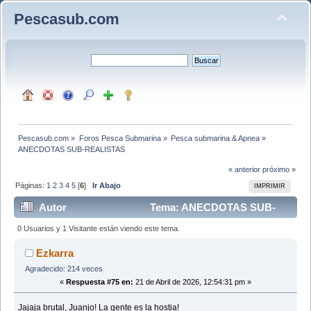
Pescasub.com
Pescasub.com
»
Foros Pesca Submarina
»
Pesca submarina & Apnea
»
ANECDOTAS SUB-REALISTAS
« anterior
próximo »
Páginas:
1
2
3
4
5
[
6
]
Ir Abajo
IMPRIMIR
Autor
Tema: ANECDOTAS SUB-
REALISTAS (Leído 18128 veces)
0 Usuarios y 1 Visitante están viendo este tema.
Ezkarra
Agradecido: 214 veces
«
Respuesta #75 en:
21 de Abril de 2026, 12:54:31 pm »
Jajaja brutal, Juanjo! La gente es la hostia!