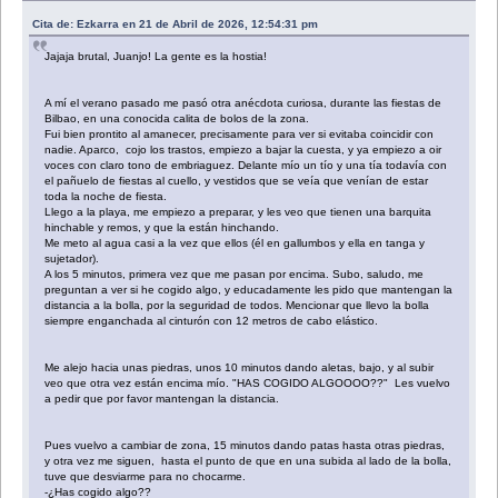
Cita de: Ezkarra en 21 de Abril de 2026, 12:54:31 pm
Jajaja brutal, Juanjo! La gente es la hostia!
A mí el verano pasado me pasó otra anécdota curiosa, durante las fiestas de
Bilbao, en una conocida calita de bolos de la zona.
Fui bien prontito al amanecer, precisamente para ver si evitaba coincidir con
nadie. Aparco, cojo los trastos, empiezo a bajar la cuesta, y ya empiezo a oir
voces con claro tono de embriaguez. Delante mío un tío y una tía todavía con
el pañuelo de fiestas al cuello, y vestidos que se veía que venían de estar
toda la noche de fiesta.
Llego a la playa, me empiezo a preparar, y les veo que tienen una barquita
hinchable y remos, y que la están hinchando.
Me meto al agua casi a la vez que ellos (él en gallumbos y ella en tanga y
sujetador).
A los 5 minutos, primera vez que me pasan por encima. Subo, saludo, me
preguntan a ver si he cogido algo, y educadamente les pido que mantengan la
distancia a la bolla, por la seguridad de todos. Mencionar que llevo la bolla
siempre enganchada al cinturón con 12 metros de cabo elástico.
Me alejo hacia unas piedras, unos 10 minutos dando aletas, bajo, y al subir
veo que otra vez están encima mío. "HAS COGIDO ALGOOOO??" Les vuelvo
a pedir que por favor mantengan la distancia.
Pues vuelvo a cambiar de zona, 15 minutos dando patas hasta otras piedras,
y otra vez me siguen, hasta el punto de que en una subida al lado de la bolla,
tuve que desviarme para no chocarme.
-¿Has cogido algo??