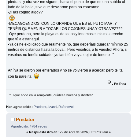
piedras, y otra vez me siguen, hasta el punto de que en una subida al
lado de la bolla, tuve que desviarme para no chocarme.
-¿Has cogido algo??
-MECAGOENDIOS, CON LO GRANDE QUE ES EL PUTO MAR, Y
TENÉIS QUE VENIR A TOCAR LOS COJONES UNA Y OTRA VEZ???
-Oye perdona, pero la playa es de todos y tenemos el mismo derecho
que tú a estar aquí.
-Ya os he explicado que realmente no, que deberíais guardar mínimo 25
metros de distancia hasta la boya... Pero vosotros, a lo vuestro! Ahora, si
vosotros no tenéis cuidado, yo también voy a dejar de tenerlo..."
Ahí ya se dieron por enterados y no se volvieron a acercar, pero telita
con la parejita
En línea
"El que ande en la rompiente, cuídese huesos y dientes"
Han agradecido:
Predator
,
Izand
,
Rafanovel
Predator
Agradecido: 4784 veces
«
Respuesta #76 en:
22 de Abril de 2026, 03:17:08 am »