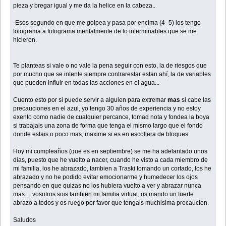
pieza y bregar igual y me da la helice en la cabeza..
-Esos segundo en que me golpea y pasa por encima (4- 5) los tengo
fotograma a fotograma mentalmente de lo interminables que se me
hicieron.
Te planteas si vale o no vale la pena seguir con esto, la de riesgos que
por mucho que se intente siempre contrarestar estan ahí, la de variables
que pueden influir en todas las acciones en el agua...
Cuento esto por si puede servir a alguien para extremar
mas
si cabe las
precauciones en el azul, yo tengo 30 años de experiencia y no estoy
exento como nadie de cualquier percance, tomad nota y fondea la boya
si trabajais una zona de forma que tenga el mismo largo que el fondo
donde estais o poco mas, maxime si es en escollera de bloques.
Hoy mi cumpleaños (que es en septiembre) se me ha adelantado unos
dias, puesto que he vuelto a nacer, cuando he visto a cada miembro de
mi familia, los he abrazado, tambien a Traski tomando un cortado, los he
abrazado y no he podido evitar emocionarme y humedecer los ojos
pensando en que quizas no los hubiera vuelto a ver y abrazar nunca
mas.... vosotros sois tambien mi familia virtual, os mando un fuerte
abrazo a todos y os ruego por favor que tengais muchisima precaucion.
Saludos