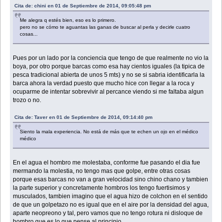
Cita de: chini en 01 de Septiembre de 2014, 09:05:48 pm
Me alegra q estés bien, eso es lo primero.
pero no se cómo te aguantas las ganas de buscar al perla y decirle cuatro
cosas...
Pues por un lado por la conciencia que tengo de que realmente no vio la
boya, por otro porque barcas como esa hay cientos iguales (la tipica de
pesca tradicional abierta de unos 5 mts) y no se si sabria identificarla la
barca ahora la verdad puesto que mucho hice con llegar a la roca y
ocuparme de intentar sobrevivir al percance viendo si me faltaba algun
trozo o no.
Cita de: Taver en 01 de Septiembre de 2014, 09:14:40 pm
Siento la mala experiencia. No está de más que te echen un ojo en el médico
médico
En el agua el hombro me molestaba, conforme fue pasando el dia fue
mermando la molestia, no tengo mas que golpe, entre otras cosas
porque esas barcas no van a gran velocidad sino chino chano y tambien
la parte superior y concretamente hombros los tengo fuertisimos y
musculados, tambien imagino que el agua hizo de colchon en el sentido
de que un golpetazo no es igual que en el aire por la densidad del agua,
aparte neopreono y tal, pero vamos que no tengo rotura ni disloque de
hombro que es lo que pense al principio.