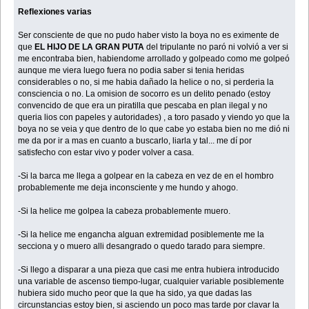
Reflexiones varias
Ser consciente de que no pudo haber visto la boya no es eximente de
que
EL HIJO DE LA GRAN PUTA
del tripulante no paró ni volvió a ver si
me encontraba bien, habiendome arrollado y golpeado como me golpeó
aunque me viera luego fuera no podia saber si tenia heridas
considerables o no, si me habia dañado la helice o no, si perderia la
consciencia o no. La omision de socorro es un delito penado (estoy
convencido de que era un piratilla que pescaba en plan ilegal y no
queria lios con papeles y autoridades) , a toro pasado y viendo yo que la
boya no se veia y que dentro de lo que cabe yo estaba bien no me dió ni
me da por ir a mas en cuanto a buscarlo, liarla y tal... me dí por
satisfecho con estar vivo y poder volver a casa.
-Si la barca me llega a golpear en la cabeza en vez de en el hombro
probablemente me deja inconsciente y me hundo y ahogo.
-Si la helice me golpea la cabeza probablemente muero.
-Si la helice me engancha alguan extremidad posiblemente me la
secciona y o muero alli desangrado o quedo tarado para siempre.
-Si llego a disparar a una pieza que casi me entra hubiera introducido
una variable de ascenso tiempo-lugar, cualquier variable posiblemente
hubiera sido mucho peor que la que ha sido, ya que dadas las
circunstancias estoy bien, si asciendo un poco mas tarde por clavar la