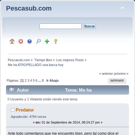
Pescasub.com
Pescasub.com
»
Tiempo libre
»
Los mejores Posts
»
Me ha ATROPELLADO una barca hoy
« anterior
próximo »
Páginas: [
1
]
2
3
4
5
6
...
8
Ir Abajo
IMPRIMIR
Autor
Tema: Me ha
ATROPELLADO una barca hoy (Leído 76651 veces)
0 Usuarios y 1 Visitante están viendo este tema.
Predator
Agradecido: 4784 veces
«
en:
01 de Septiembre de 2014, 08:24:27 pm »
Ante todo comentaros que me encuentro bien, pero tal como dice el