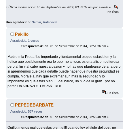
«
Última modificación: 10 de Septiembre de 2014, 03:32:32 am por skualo
»
En línea
Han agradecido:
Nemar
,
Rafanovel
Pakillo
Agradecido: 1 veces
«
Respuesta #1 en:
01 de Septiembre de 2014, 08:51:36 pm »
Madre mia Preda! Lo importante y fundamental es que estas bien y la
helice que posiblemente era lo peor no te toco, es una aficion peligrosa
pero al fin y al cabo nuestra pasion y no hay que plantearse dejarla pero
si aprendemos que cada detalle puede hacer que nuestra seguridad se
cumpla. Moraleja, hay que extremar aun mas la seguridad y lo
importante es que estas bien. El del barco, un hijo de la gran...por no
parar. Un ABRAZO COMPAÑERO!
En línea
PEPEDEBARBATE
Agradecido: 567 veces
«
Respuesta #2 en:
01 de Septiembre de 2014, 08:56:48 pm »
Quillo, menos mal que estás bien, uff!! cuando ley el titulo del post, no