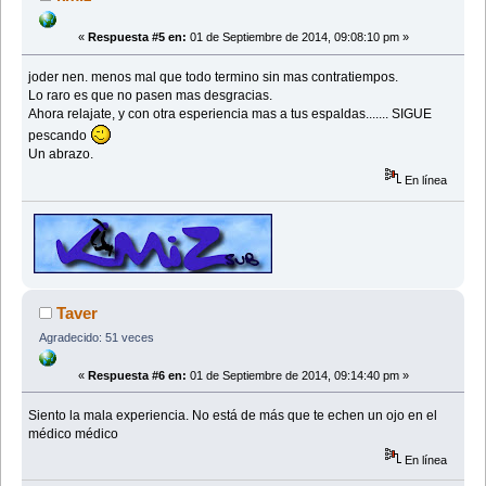
«
Respuesta #5 en:
01 de Septiembre de 2014, 09:08:10 pm »
joder nen. menos mal que todo termino sin mas contratiempos.
Lo raro es que no pasen mas desgracias.
Ahora relajate, y con otra esperiencia mas a tus espaldas....... SIGUE
pescando
Un abrazo.
En línea
Taver
Agradecido: 51 veces
«
Respuesta #6 en:
01 de Septiembre de 2014, 09:14:40 pm »
Siento la mala experiencia. No está de más que te echen un ojo en el
médico médico
En línea