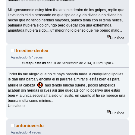
Milagrosamente estoy bien fisicamente dentro de los golpes, repito que
llevo todo el dia pensando en que tipo de ayuda divina o no divina ha
hecho que no tengo heridas mayores, panico tenia con el tema helice,
palmarla hubiera sido chungo pero quedar con una extreminda
amputada hubiera sido.... uff mejor no lo pienso que me pongo malo...
En línea
freedive-dentex
Agradecido: 57 veces
«
Respuesta #9 en:
01 de Septiembre de 2014, 09:22:18 pm »
Joder tio me alegro que no te haya pasado nada, a cualquier gilipollas
le dan una barca y encima el ni pararse a mirar si estás bien es para
abrirle la cabeza
has tenido mucha suerte , pocos atropellos
acaban sin heridas graves asi que quedate con lo positivo que estás
bien y la única secuela ha sido un susto, en cuanto al tio se merece una
buena multa como mínimo..
Un saludo
En línea
antonioverdu
Agradecido: 4 veces