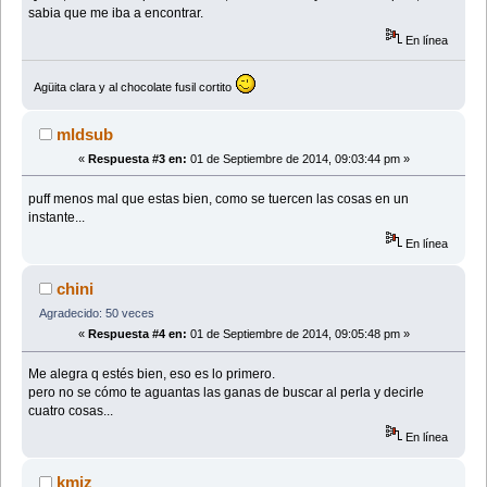
sabia que me iba a encontrar.
En línea
Agüita clara y al chocolate fusil cortito
mldsub
«
Respuesta #3 en:
01 de Septiembre de 2014, 09:03:44 pm »
puff menos mal que estas bien, como se tuercen las cosas en un
instante...
En línea
chini
Agradecido: 50 veces
«
Respuesta #4 en:
01 de Septiembre de 2014, 09:05:48 pm »
Me alegra q estés bien, eso es lo primero.
pero no se cómo te aguantas las ganas de buscar al perla y decirle
cuatro cosas...
En línea
kmiz