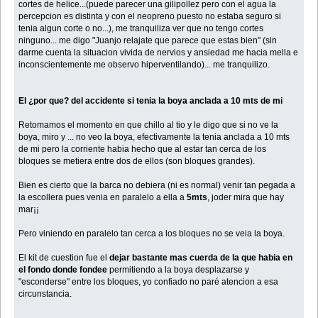
cortes de helice...(puede parecer una gilipollez pero con el agua la
percepcion es distinta y con el neopreno puesto no estaba seguro si
tenia algun corte o no...), me tranquiliza ver que no tengo cortes
ninguno... me digo "Juanjo relajate que parece que estas bien" (sin
darme cuenta la situacion vivida de nervios y ansiedad me hacia mella e
inconscientemente me observo hiperventilando)... me tranquilizo.
El ¿por que? del accidente si tenia la boya anclada a 10 mts de mi
Retomamos el momento en que chillo al tio y le digo que si no ve la
boya, miro y ... no veo la boya, efectivamente la tenia anclada a 10 mts
de mi pero la corriente habia hecho que al estar tan cerca de los
bloques se metiera entre dos de ellos (son bloques grandes).
Bien es cierto que la barca no debiera (ni es normal) venir tan pegada a
la escollera pues venia en paralelo a ella a
5mts
, joder mira que hay
mar¡¡
Pero viniendo en paralelo tan cerca a los bloques no se veia la boya.
El kit de cuestion fue el
dejar bastante mas cuerda de la que habia en
el fondo donde fondee
permitiendo a la boya desplazarse y
"esconderse" entre los bloques, yo confiado no paré atencion a esa
circunstancia.