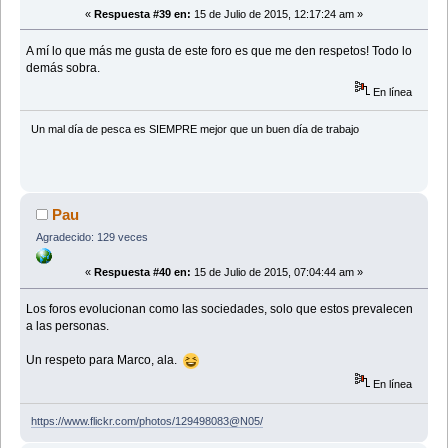
«
Respuesta #39 en:
15 de Julio de 2015, 12:17:24 am »
A mí lo que más me gusta de este foro es que me den respetos! Todo lo
demás sobra.
En línea
Un mal día de pesca es SIEMPRE mejor que un buen dí­a de trabajo
Pau
Agradecido: 129 veces
«
Respuesta #40 en:
15 de Julio de 2015, 07:04:44 am »
Los foros evolucionan como las sociedades, solo que estos prevalecen
a las personas.
Un respeto para Marco, ala.
En línea
https://www.flickr.com/photos/129498083@N05/