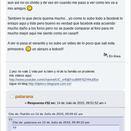
aun asi no os olvido y de vez en cuando me paso a ver como les va a
mis amigos
Tambien lo que decis quema mucho....yo como lo subo todo a facebok lo
enlazo aqui y listo pero bueno es verdad que facebok esta acuendo
mucho daño a los foros pero no se puede comparar al foro para mi
mucho mejor aqui me siento como en casa!!!
A ver si pasa el veranito y os subo un video de lo poco que sali esta
primavera
un abrazo a todos!!!
En línea
1 pez no vale 1 vida por tu bien y el de tu familia se prudente.
mis videos aqui:
http://www.youtube.com/channel/UC_e40jIjYzulARF8ZHHu0Ew
sigue mi blog
http://elpinco.blogspot.com.es/
patarana
«
Respuesta #32 en:
14 de Julio de 2015, 09:51:52 am »
Cita de: Pakillo en 14 de Julio de 2015, 05:09:41 am
Cita de: patarana en 13 de Julio de 2015, 09:30:23 pm