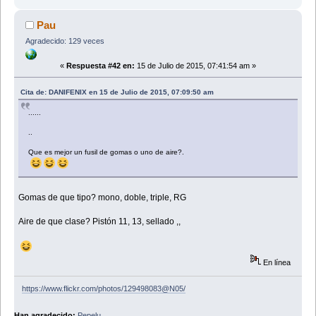
Pau
Agradecido: 129 veces
«
Respuesta #42 en:
15 de Julio de 2015, 07:41:54 am »
Cita de: DANIFENIX en 15 de Julio de 2015, 07:09:50 am
......
..
Que es mejor un fusil de gomas o uno de aire?.
Gomas de que tipo? mono, doble, triple, RG
Aire de que clase? Pistón 11, 13, sellado ,,
En línea
https://www.flickr.com/photos/129498083@N05/
Han agradecido:
Pepelu