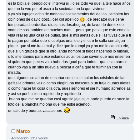
es la biblia el periodico el interviu jjj , lo es todo ya que la tele hace años
que no la veo por el asco a la sociedad en la que vivimos.
y ya sin tapujos echo de menos los testamentos del dailos , tambien las
opiniones de david gost.. joer col apellido
, de predator que tiene
temporadas bordecitas otras mas desahogao, de taver de dentex de
xoan de sos tambien de muchos mas.... pero que pasa que esto como la
vida real es una casa de putas. que si mis aletas que si las tuyas que a ti
te pagan por ablar que si cuelgas una foto y el otro te salta con algun
pique. que si me trato mal y dice que lo rompi yo y no me lo cambia etc,
que si un grupete que si otro. anda hombre si todos hacemos lo mismo,
o lo intentamos para eso estamos aqui. los que saven que nos enseñen
si quieren que peces va a haberlos igual para todos... que esto parece
cuando vas a un sitio nuevo a pescar a caña que te fulminan con la
mirada.
que algunos se artan de enseñar como se limpian los cristales de las
gafas la primera vez o como elegir una mascara o un traje o unas aletas
o como hacer tal cosa o la otra. pues señores el ser humano aprende asi
y asi se perfecciona repitiendo y repitiendo.
bueno que me he quedao casi agusto jajajaj. cuando pueda os saco la
foto de la plancha molona que me estoi aciendo.
un saludo y buenas vacaciones
En línea
Marco
Agradecido: 2311 veces