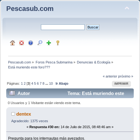
Pescasub.com
Pescasub.com
»
Foros Pesca Submarina
»
Denuncias & Ecología
»
Está muriendo este foro???
« anterior
próximo »
Páginas:
1
2
[
3
]
4
5
6
7
8
...
10
Ir Abajo
IMPRIMIR
Autor
Tema: Está muriendo este
foro??? (Leído 92914 veces)
0 Usuarios y 1 Visitante están viendo este tema.
dentex
Agradecido: 1375 veces
«
Respuesta #30 en:
14 de Julio de 2015, 08:48:46 am »
Pregunta para los internautas más avezados.