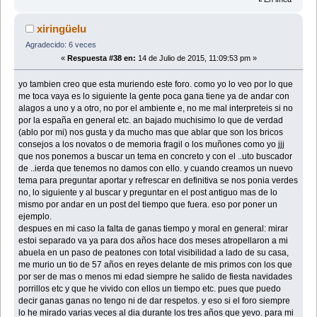
xiringüelu
Agradecido: 6 veces
«
Respuesta #38 en:
14 de Julio de 2015, 11:09:53 pm »
yo tambien creo que esta muriendo este foro. como yo lo veo por lo que
me toca vaya es lo siguiente la gente poca gana tiene ya de andar con
alagos a uno y a otro, no por el ambiente e, no me mal interpreteis si no
por la españa en general etc. an bajado muchisimo lo que de verdad
(ablo por mi) nos gusta y da mucho mas que ablar que son los bricos
consejos a los novatos o de memoria fragil o los muñones como yo jjj
que nos ponemos a buscar un tema en concreto y con el ..uto buscador
de ..ierda que tenemos no damos con ello. y cuando creamos un nuevo
tema para preguntar aportar y refrescar en definitiva se nos ponia verdes
no, lo siguiente y al buscar y preguntar en el post antiguo mas de lo
mismo por andar en un post del tiempo que fuera. eso por poner un
ejemplo.
despues en mi caso la falta de ganas tiempo y moral en general: mirar
estoi separado va ya para dos años hace dos meses atropellaron a mi
abuela en un paso de peatones con total visibilidad a lado de su casa,
me murio un tio de 57 años en reyes delante de mis primos con los que
por ser de mas o menos mi edad siempre he salido de fiesta navidades
porrillos etc y que he vivido con ellos un tiempo etc. pues que puedo
decir ganas ganas no tengo ni de dar respetos. y eso si el foro siempre
lo he mirado varias veces al dia durante los tres años que yevo. para mi