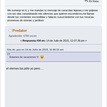
En línea
Me sumerjo en ti, y me mandas tu mensaje de caracolas lejanas,o me golpeas
con tus olas zarandeando mis silencios que quieren esconderse,me llamas
desde tus corrientes escondidas y falaces susurrándome con tus resacas
promesas de sirenas y jardines
Predator
Agradecido: 4784 veces
«
Respuesta #34 en:
14 de Julio de 2015, 12:07:36 pm »
Cita de: poo en 14 de Julio de 2015, 11:46:15 am
Estamos de vacaciones !!!
el viernes las pillo yo pero.....