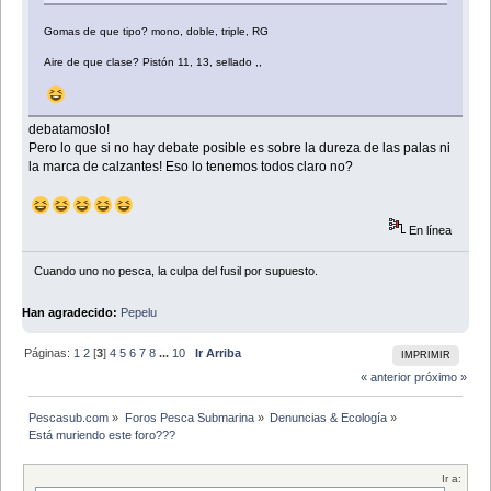
Gomas de que tipo? mono, doble, triple, RG
Aire de que clase? Pistón 11, 13, sellado ,,
debatamoslo!
Pero lo que si no hay debate posible es sobre la dureza de las palas ni
la marca de calzantes! Eso lo tenemos todos claro no?
En línea
Cuando uno no pesca, la culpa del fusil por supuesto.
Han agradecido:
Pepelu
Páginas:
1
2
[
3
]
4
5
6
7
8
...
10
Ir Arriba
IMPRIMIR
« anterior
próximo »
Pescasub.com
»
Foros Pesca Submarina
»
Denuncias & Ecología
»
Está muriendo este foro???
Ir a: