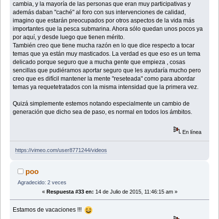
cambia, y la mayoría de las personas que eran muy participativas y
además daban "caché" al foro con sus intervenciones de calidad,
imagino que estarán preocupados por otros aspectos de la vida más
importantes que la pesca submarina. Ahora sólo quedan unos pocos ya
por aquí, y desde luego que tienen mérito.
También creo que tiene mucha razón en lo que dice respecto a tocar
temas que ya están muy masticados. La verdad es que eso es un tema
delicado porque seguro que a mucha gente que empieza , cosas
sencillas que pudiéramos aportar seguro que les ayudaría mucho pero
creo que es difícil mantener la mente "reseteada" como para abordar
temas ya requetetratados con la misma intensidad que la primera vez.
Quizá simplemente estemos notando especialmente un cambio de
generación que dicho sea de paso, es normal en todos los ámbitos.
En línea
https://vimeo.com/user8771244/videos
poo
Agradecido: 2 veces
«
Respuesta #33 en:
14 de Julio de 2015, 11:46:15 am »
Estamos de vacaciones !!!