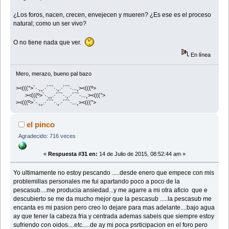
¿Los foros, nacen, crecen, envejecen y mueren? ¿Es ese es el proceso
natural; como un ser vivo?
O no tiene nada que ver.
En línea
Mero, merazo, bueno pal bazo
><(((°>`·.¸¸.·´¯`·.¸.·´¯`·...¸><(((º>
><(((º>`·.¸¸.·´¯`·.¸.·´¯`·...¸><(((°>
><(((º>`·.¸¸.·´¯`·.¸.·´¯`·...¸><(((°>
el pinco
Agradecido: 716 veces
«
Respuesta #31 en:
14 de Julio de 2015, 08:52:44 am »
Yo ultimamente no estoy pescando .....desde enero que empece con mis
problemillas personales me fui apartando poco a poco de la
pescasub....me producia ansiedad...y me agarre a mi otra aficio que e
descubierto se me da mucho mejor que la pescasub .....la pescasub me
encanta es mi pasion pero creo lo dejare para mas adelante....bajo agua
ay que tener la cabeza fria y centrada ademas sabeis que siempre estoy
sufriendo con oidos....etc.....de ay mi poca psrticipacion en el foro pero