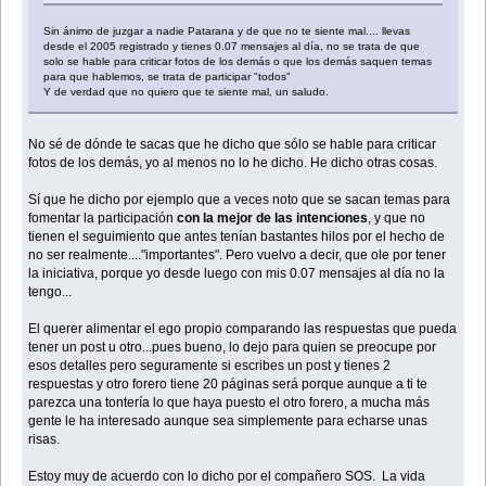
Sin ánimo de juzgar a nadie Patarana y de que no te siente mal.... llevas
desde el 2005 registrado y tienes 0.07 mensajes al día, no se trata de que
solo se hable para criticar fotos de los demás o que los demás saquen temas
para que hablemos, se trata de participar "todos"
Y de verdad que no quiero que te siente mal, un saludo.
No sé de dónde te sacas que he dicho que sólo se hable para criticar
fotos de los demás, yo al menos no lo he dicho. He dicho otras cosas.
Sí que he dicho por ejemplo que a veces noto que se sacan temas para
fomentar la participación
con la mejor de las intenciones
, y que no
tienen el seguimiento que antes tenían bastantes hilos por el hecho de
no ser realmente...."importantes". Pero vuelvo a decir, que ole por tener
la iniciativa, porque yo desde luego con mis 0.07 mensajes al día no la
tengo...
El querer alimentar el ego propio comparando las respuestas que pueda
tener un post u otro...pues bueno, lo dejo para quien se preocupe por
esos detalles pero seguramente si escribes un post y tienes 2
respuestas y otro forero tiene 20 páginas será porque aunque a ti te
parezca una tontería lo que haya puesto el otro forero, a mucha más
gente le ha interesado aunque sea simplemente para echarse unas
risas.
Estoy muy de acuerdo con lo dicho por el compañero SOS. La vida