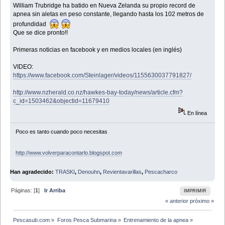
William Trubridge ha batido en Nueva Zelanda su propio record de
apnea sin aletas en peso constante, llegando hasta los 102 metros de
profundidad
Que se dice pronto!!
Primeras noticias en facebook y en medios locales (en inglés)
VIDEO:
https://www.facebook.com/Steinlager/videos/1155630037791827/
http://www.nzherald.co.nz/hawkes-bay-today/news/article.cfm?
c_id=1503462&objectid=11679410
En línea
Poco es tanto cuando poco necesitas
http://www.volverparacontarlo.blogspot.com
Han agradecido:
TRASKI
,
Denouhn
,
Revientavarillas
,
Pescacharco
Páginas: [
1
]
Ir Arriba
IMPRIMIR
« anterior
próximo »
Pescasub.com
»
Foros Pesca Submarina
»
Entrenamiento de la apnea
»