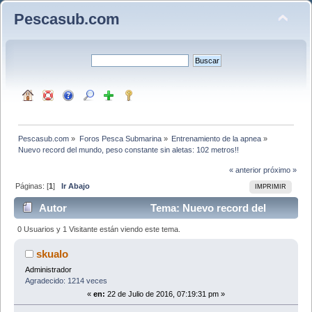
Pescasub.com
Pescasub.com
»
Foros Pesca Submarina
»
Entrenamiento de la apnea
»
Nuevo record del mundo, peso constante sin aletas: 102 metros!!
« anterior
próximo »
Páginas: [
1
]
Ir Abajo
IMPRIMIR
Autor
Tema: Nuevo record del
mundo, peso constante sin aletas: 102 metros!! (Leído
0 Usuarios y 1 Visitante están viendo este tema.
11514 veces)
skualo
Administrador
Agradecido: 1214 veces
«
en:
22 de Julio de 2016, 07:19:31 pm »