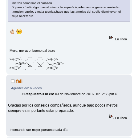
metros,comprime el corazon.
Y para añadir algo mas,el mirar a la superficie,ademas de generar ansiedad
,tension-cuello, y mala tecnica,hace que las arterias del cuello disminuyan el
flujo al cerebro.
En línea
Mero, merazo, bueno pal bazo
><(((°>`·.¸¸.·´¯`·.¸.·´¯`·...¸><(((º>
><(((º>`·.¸¸.·´¯`·.¸.·´¯`·...¸><(((°>
><(((º>`·.¸¸.·´¯`·.¸.·´¯`·...¸><(((°>
fali
Agradecido: 6 veces
«
Respuesta #18 en:
03 de Noviembre de 2016, 10:12:55 pm »
Gracias por los consejos compañeros, aunque bajo pocos metros
siempre es importante estar preparado.
En línea
Intentando ser mejor persona cada día.