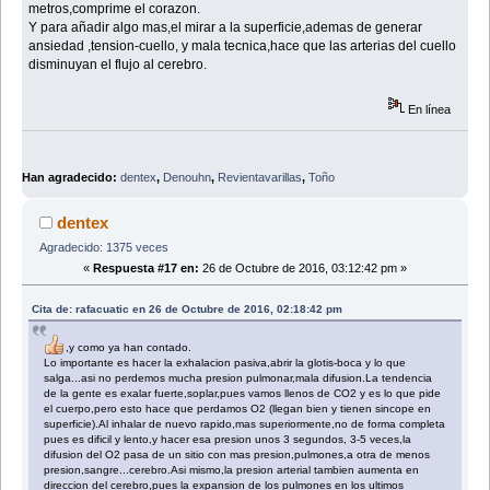
metros,comprime el corazon.
Y para añadir algo mas,el mirar a la superficie,ademas de generar
ansiedad ,tension-cuello, y mala tecnica,hace que las arterias del cuello
disminuyan el flujo al cerebro.
En línea
Han agradecido:
dentex
,
Denouhn
,
Revientavarillas
,
Toño
dentex
Agradecido: 1375 veces
«
Respuesta #17 en:
26 de Octubre de 2016, 03:12:42 pm »
Cita de: rafacuatic en 26 de Octubre de 2016, 02:18:42 pm
,y como ya han contado.
Lo importante es hacer la exhalacion pasiva,abrir la glotis-boca y lo que
salga...asi no perdemos mucha presion pulmonar,mala difusion.La tendencia
de la gente es exalar fuerte,soplar,pues vamos llenos de CO2 y es lo que pide
el cuerpo,pero esto hace que perdamos O2 (llegan bien y tienen sincope en
superficie).Al inhalar de nuevo rapido,mas superiormente,no de forma completa
pues es dificil y lento,y hacer esa presion unos 3 segundos, 3-5 veces,la
difusion del O2 pasa de un sitio con mas presion,pulmones,a otra de menos
presion,sangre...cerebro.Asi mismo,la presion arterial tambien aumenta en
direccion del cerebro,pues la expansion de los pulmones en los ultimos