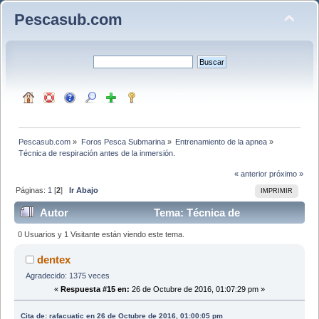
Pescasub.com
Pescasub.com
»
Foros Pesca Submarina
»
Entrenamiento de la apnea
»
Técnica de respiración antes de la inmersión.
« anterior
próximo »
Páginas:
1
[
2
]
Ir Abajo
IMPRIMIR
Autor
Tema: Técnica de
respiración antes de la inmersión. (Leído 28726 veces)
0 Usuarios y 1 Visitante están viendo este tema.
dentex
Agradecido: 1375 veces
«
Respuesta #15 en:
26 de Octubre de 2016, 01:07:29 pm »
Cita de: rafacuatic en 26 de Octubre de 2016, 01:00:05 pm