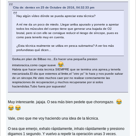
Cita de: dentex en 25 de Octubre de 2016, 04:32:33 pm
Hay algún vídeo dónde se pueda apreciar esta técnica?
A mí me da un poco de miedo. Llegar arriba apurado y ponerte a apretar
todos los músculos del cuerpo tiene que generar una bajada de O2
brutal, pero si con ello se consigue reducir el riesgo de síncope, pues es
como para tenerlo muy en cuenta.
¿Esta técnica realmente se utiliza en pesca submarina? A ver los más
profundistas qué dicen...
Gorka,en plan de Bilbao no...Es hacer una pequeña presion
intratoracica,como cagar suave
.
Habria que hacer esta tecnica SIEMPRE que se termina una apnea,y tenerla
mecanizada.El dia que estemos al limite,el "otro yo" lo hara y nos puede salvar
de un sincope.He visto muchos caer por no realizar correctamente las
respiraciones de recuperacion,y muchos recuperarse por si solos
haciendolas.Tubo fuera por supuesto!
Muy interesante. jajaja. O sea más bien pedete que chorongazo.
Vale, creo que me voy haciendo una idea de la técnica.
O sea que emerjo, exhalo rápidamente, inhalo rápidamente y presiono
digamos 1 segundo. Y vuelvo a repetir la operación unas 3 veces.