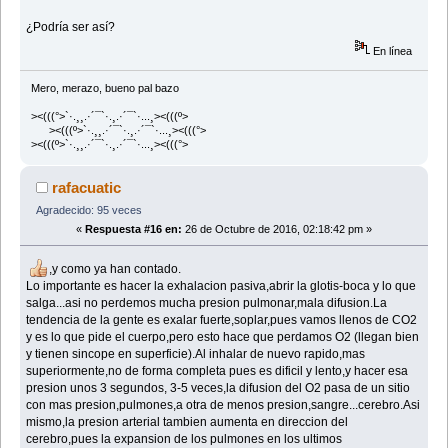
¿Podría ser así?
En línea
Mero, merazo, bueno pal bazo
><(((°>`·.¸¸.·´¯`·.¸.·´¯`·...¸><(((º>
><(((º>`·.¸¸.·´¯`·.¸.·´¯`·...¸><(((°>
><(((º>`·.¸¸.·´¯`·.¸.·´¯`·...¸><(((°>
rafacuatic
Agradecido: 95 veces
«
Respuesta #16 en:
26 de Octubre de 2016, 02:18:42 pm »
,y como ya han contado.
Lo importante es hacer la exhalacion pasiva,abrir la glotis-boca y lo que
salga...asi no perdemos mucha presion pulmonar,mala difusion.La
tendencia de la gente es exalar fuerte,soplar,pues vamos llenos de CO2
y es lo que pide el cuerpo,pero esto hace que perdamos O2 (llegan bien
y tienen sincope en superficie).Al inhalar de nuevo rapido,mas
superiormente,no de forma completa pues es dificil y lento,y hacer esa
presion unos 3 segundos, 3-5 veces,la difusion del O2 pasa de un sitio
con mas presion,pulmones,a otra de menos presion,sangre...cerebro.Asi
mismo,la presion arterial tambien aumenta en direccion del
cerebro,pues la expansion de los pulmones en los ultimos