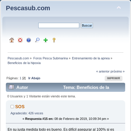
Pescasub.com
Pescasub.com
»
Foros Pesca Submarina
»
Entrenamiento de la apnea
»
Beneficios de la hipoxia
« anterior
próximo »
Páginas:
1
[
2
]
Ir Abajo
IMPRIMIR
Autor
Tema: Beneficios de la
hipoxia (Leído 38115 veces)
0 Usuarios y 1 Visitante están viendo este tema.
SOS
Agradecido: 426 veces
«
Respuesta #15 en:
08 de Febrero de 2019, 10:09:34 pm »
En su justa medida todo es bueno. Es difícil asegurar al 100% si es