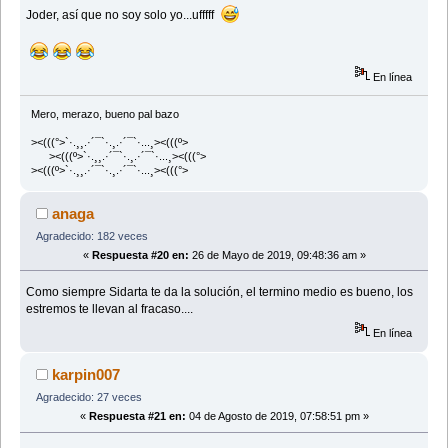
Joder, así que no soy solo yo...ufffff
En línea
Mero, merazo, bueno pal bazo
><(((°>`·.¸¸.·´¯`·.¸.·´¯`·...¸><(((º>
><(((º>`·.¸¸.·´¯`·.¸.·´¯`·...¸><(((°>
><(((º>`·.¸¸.·´¯`·.¸.·´¯`·...¸><(((°>
anaga
Agradecido: 182 veces
«
Respuesta #20 en:
26 de Mayo de 2019, 09:48:36 am »
Como siempre Sidarta te da la solución, el termino medio es bueno, los
estremos te llevan al fracaso....
En línea
karpin007
Agradecido: 27 veces
«
Respuesta #21 en:
04 de Agosto de 2019, 07:58:51 pm »