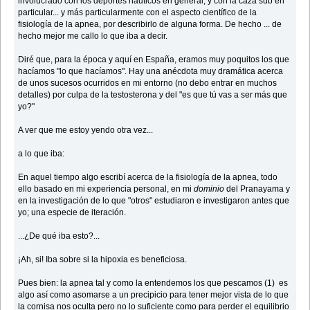
involucrado con los deportes náuticos en general, y con la caza sub en
particular... y más particularmente con el aspecto científico de la
fisiología de la apnea, por describirlo de alguna forma. De hecho ... de
hecho mejor me callo lo que iba a decir.
Diré que, para la época y aquí en España, eramos muy poquitos los que
hacíamos "lo que hacíamos". Hay una anécdota muy dramática acerca
de unos sucesos ocurridos en mi entorno (no debo entrar en muchos
detalles) por culpa de la testosterona y del "es que tú vas a ser más que
yo?"
A ver que me estoy yendo otra vez...
a lo que iba:
En aquel tiempo algo escribí acerca de la fisiología de la apnea, todo
ello basado en mi experiencia personal, en mi
dominio
del Pranayama y
en la investigación de lo que "otros" estudiaron e investigaron antes que
yo; una especie de iteración.
...¿De qué iba esto?...
¡Ah, si! Iba sobre si la hipoxia es beneficiosa.
Pues bien: la apnea tal y como la entendemos los que pescamos (1) es
algo así como asomarse a un precipicio para tener mejor vista de lo que
la cornisa nos oculta pero no lo suficiente como para perder el equilibrio