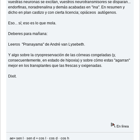
vuestras neuronas se excitan, vuestros neurotransmisores se disparan...
endorfinas, noradrenalina y demás acabadas en "ina". En resumen y
dicho en plan castizo y con cierta licencia; opiáceos autógenos.
Eso... sí; eso es lo que mola.
Deberes para mañana:
Leeros "Pranayama" de André van Lysebeth.
Y algo sobre la cryopreservación de las córneas congeladas (y,
consecuentemente, en estado de hipoxia) y sobre cómo estas "agarran"
mejor en los transplantes que las frescas y oxigenadas.
Dixit.
En línea
ae= sen l · sen d + cos l · cos d · cos h