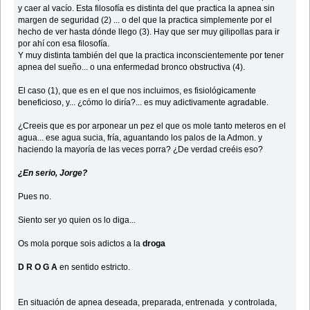
y caer al vacío. Esta filosofía es distinta del que practica la apnea sin
margen de seguridad (2) ... o del que la practica simplemente por el
hecho de ver hasta dónde llego (3). Hay que ser muy gilipollas para ir
por ahí con esa filosofía.
Y muy distinta también del que la practica inconscientemente por tener
apnea del sueño... o una enfermedad bronco obstructiva (4).
El caso (1), que es en el que nos incluimos, es fisiológicamente
beneficioso, y... ¿cómo lo diría?... es muy adictivamente agradable.
¿Creeis que es por arponear un pez el que os mole tanto meteros en el
agua... ese agua sucia, fría, aguantando los palos de la Admon. y
haciendo la mayoría de las veces porra? ¿De verdad creéis eso?
¿En serio, Jorge?
Pues no.
Siento ser yo quien os lo diga...
Os mola porque sois adictos a la
droga
D R O G A
en sentido estricto.
En situación de apnea deseada, preparada, entrenada y controlada,