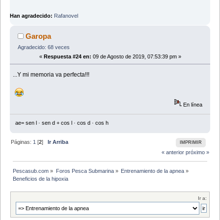
Han agradecido:
Rafanovel
Garopa
Agradecido: 68 veces
«
Respuesta #24 en:
09 de Agosto de 2019, 07:53:39 pm »
...Y mi memoria va perfecta!!!
En línea
ae= sen l · sen d + cos l · cos d · cos h
Páginas:
1
[
2
]
Ir Arriba
IMPRIMIR
« anterior
próximo »
Pescasub.com
»
Foros Pesca Submarina
»
Entrenamiento de la apnea
»
Beneficios de la hipoxia
Ir a: