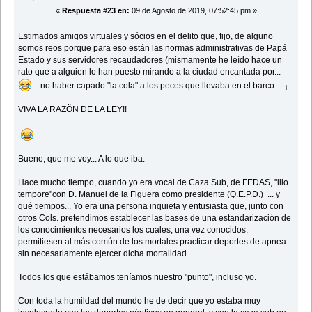
«
Respuesta #23 en:
09 de Agosto de 2019, 07:52:45 pm »
Estimados amigos virtuales y sócios en el delito que, fijo, de alguno
somos reos porque para eso están las normas administrativas de Papá
Estado y sus servidores recaudadores (mismamente he leído hace un
rato que a alguien lo han puesto mirando a la ciudad encantada por...
... no haber capado "la cola" a los peces que llevaba en el barco...: ¡
VIVA LA RAZÖN DE LA LEY!!
Bueno, que me voy... A lo que iba:
Hace mucho tiempo, cuando yo era vocal de Caza Sub, de FEDAS, "illo
tempore"con D. Manuel de la Figuera como presidente (Q.E.P.D.) ... y
qué tiempos... Yo era una persona inquieta y entusiasta que, junto con
otros Cols. pretendimos establecer las bases de una estandarización de
los conocimientos necesarios los cuales, una vez conocidos,
permitiesen al más común de los mortales practicar deportes de apnea
sin necesariamente ejercer dicha mortalidad.
Todos los que estábamos teníamos nuestro "punto", incluso yo.
Con toda la humildad del mundo he de decir que yo estaba muy