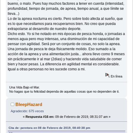
bueno, o malo. Pues hay muchos factores a tener en cuenta (intensidad,
profundidad, tiempo de jornada, de apnea, tiempo anual, a que límite se
lleva...)
Lo de la apnea nocturna es cierto. Pero sobre todo afecta al sueño, que
es lo que necesitamos para recuperarnos bien. No creo que pueda
extrapolarse al desarrollo de nuestro deporte.
Dicho esto. Yo si he notado en mis épocas de pesca honda, o jornadas a
menos agua pero muy intensas, una disminución de mi capacidad de
pensar con agilidad. Será por un conjunto de cosas, no solo la apnea.
Una jornada de pesca te deja físicamente molido. Eso sumado a la
acción de la apnea y una alimentación justa... ahora llevo como 9 meses
sin prácticamente ir al mar (2dias) y haciendo vida saludable de comer
bien y hacer pesas. La diferencia en agilidad mental es considerable.
Igual a otras personas no les sucede como a mi.
En línea
Una Vida Bajo el Mar.
No hagas que tu felicidad dependa de aquellas cosas que no dependen de ti.
BleepHazard
Agradecido: 675 veces
«
Respuesta #16 en:
09 de Febrero de 2019, 08:31:07 am »
Cita de: peretora en 08 de Febrero de 2019, 08:40:38 pm