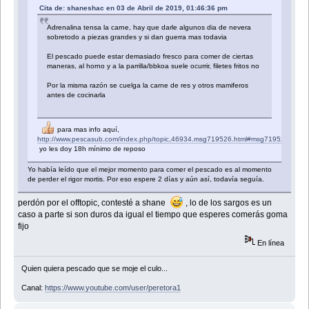
Cita de: shaneshac en 03 de Abril de 2019, 01:46:36 pm
Adrenalina tensa la carne, hay que darle algunos dia de nevera
sobretodo a piezas grandes y si dan guerra mas todavia
El pescado puede estar demasiado fresco para comer de ciertas
maneras, al horno y a la parrilla/bbkoa suele ocurrir, filetes fritos no
Por la misma razón se cuelga la carne de res y otros mamiferos
antes de cocinarla
para mas info aquí,
http://www.pescasub.com/index.php/topic,46934.msg719526.html#msg719526
yo les doy 18h mínimo de reposo
Yo había leído que el mejor momento para comer el pescado es al momento
de perder el rigor mortis. Por eso espere 2 días y aún así, todavía seguía.
perdón por el offtopic, contesté a shane
, lo de los sargos es un
caso a parte si son duros da igual el tiempo que esperes comerás goma
fijo
En línea
Quien quiera pescado que se moje el culo...
Canal:
https://www.youtube.com/user/peretora1