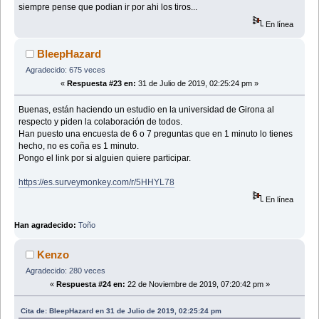
siempre pense que podian ir por ahi los tiros...
En línea
BleepHazard
Agradecido: 675 veces
«
Respuesta #23 en:
31 de Julio de 2019, 02:25:24 pm »
Buenas, están haciendo un estudio en la universidad de Girona al
respecto y piden la colaboración de todos.
Han puesto una encuesta de 6 o 7 preguntas que en 1 minuto lo tienes
hecho, no es coña es 1 minuto.
Pongo el link por si alguien quiere participar.
https://es.surveymonkey.com/r/5HHYL78
En línea
Han agradecido:
Toño
Kenzo
Agradecido: 280 veces
«
Respuesta #24 en:
22 de Noviembre de 2019, 07:20:42 pm »
Cita de: BleepHazard en 31 de Julio de 2019, 02:25:24 pm