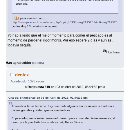
cocinarla
para mas info aquí,
http://www.pescasub.com/index.php/topic,46934.msg719526.html#msg719526
yo les doy 18h mínimo de reposo
Yo había leído que el mejor momento para comer el pescado es al
momento de perder el rigor mortis. Por eso espere 2 días y aún así,
todavía seguía.
En línea
Han agradecido:
peretora
dentex
Agradecido: 1375 veces
«
Respuesta #19 en:
03 de Abril de 2019, 03:04:32 pm »
Cita de: shaneshac en 03 de Abril de 2019, 01:46:36 pm
Adrenalina tensa la carne, hay que darle algunos dia de nevera sobretodo a
piezas grandes y si dan guerra mas todavia
El pescado puede estar demasiado fresco para comer de ciertas maneras, al
horno y a la parrilla/bbkoa suele ocurrir, filetes fritos no