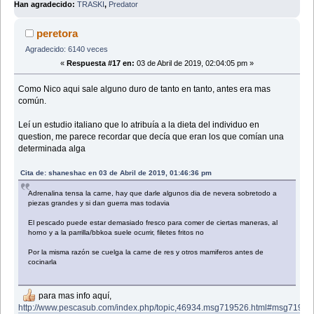
Han agradecido:
TRASKI
,
Predator
peretora
Agradecido: 6140 veces
«
Respuesta #17 en:
03 de Abril de 2019, 02:04:05 pm »
Como Nico aqui sale alguno duro de tanto en tanto, antes era mas
común.
Leí un estudio italiano que lo atribuía a la dieta del individuo en
question, me parece recordar que decía que eran los que comían una
determinada alga
Cita de: shaneshac en 03 de Abril de 2019, 01:46:36 pm
Adrenalina tensa la carne, hay que darle algunos dia de nevera sobretodo a
piezas grandes y si dan guerra mas todavia
El pescado puede estar demasiado fresco para comer de ciertas maneras, al
horno y a la parrilla/bbkoa suele ocurrir, filetes fritos no
Por la misma razón se cuelga la carne de res y otros mamiferos antes de
cocinarla
para mas info aquí,
http://www.pescasub.com/index.php/topic,46934.msg719526.html#msg71952