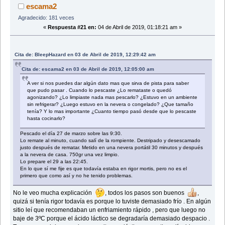
escama2
Agradecido: 181 veces
«
Respuesta #21 en:
04 de Abril de 2019, 01:18:21 am »
Cita de: BleepHazard en 03 de Abril de 2019, 12:29:42 am
Cita de: escama2 en 03 de Abril de 2019, 12:05:00 am
A ver si nos puedes dar algún dato mas que sirva de pista para saber
que pudo pasar . Cuando lo pescaste ¿Lo remataste o quedó
agonizando? ¿Lo limpiaste nada mas pescarlo? ¿Estuvo en un ambiente
sin refrigerar? ¿Luego estuvo en la nevera o congelado? ¿Que tamaño
tenía? Y lo mas importante ¿Cuanto tiempo pasó desde que lo pescaste
hasta cocinarlo?
Pescado el día 27 de marzo sobre las 9:30.
Lo remate al minuto, cuando salí de la rompiente. Destripado y desescamado
justo después de rematar. Metido en una nevera portátil 30 minutos y después
a la nevera de casa. 750gr una vez limpio.
Lo prepare el 29 a las 22:45.
En lo que sí me fije es que todavía estaba en rigor mortis, pero no es el
primero que como así y no he tenido problemas.
No le veo mucha explicación
, todos los pasos son buenos
,
quizá si tenía rigor todavía es porque lo tuviste demasiado frío . En algún
sitio leí que recomendaban un enfriamiento rápido , pero que luego no
baje de 3ºC porque el ácido láctico se degradaría demasiado despacio .