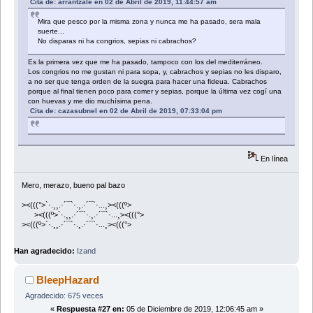
Cita de: arrantzale en 02 de Abril de 2019, 11:44:57 am
Mira que pesco por la misma zona y nunca me ha pasado, sera mala
suerte...
No disparas ni ha congrios, sepias ni cabrachos?
Es la primera vez que me ha pasado, tampoco con los del mediterráneo.
Los congrios no me gustan ni para sopa, y, cabrachos y sepias no les disparo,
a no ser que tenga orden de la suegra para hacer una fideua. Cabrachos
porque al final tienen poco para comer y sepias, porque la última vez cogí una
con huevas y me dio muchísima pena.
Cita de: cazasubnel en 02 de Abril de 2019, 07:33:04 pm
En línea
Mero, merazo, bueno pal bazo
><(((°>`·.¸¸.·´¯`·.¸.·´¯`·...¸><(((º>
><(((º>`·.¸¸.·´¯`·.¸.·´¯`·...¸><(((°>
><(((º>`·.¸¸.·´¯`·.¸.·´¯`·...¸><(((°>
Han agradecido:
Izand
BleepHazard
Agradecido: 675 veces
«
Respuesta #27 en:
05 de Diciembre de 2019, 12:06:45 am »