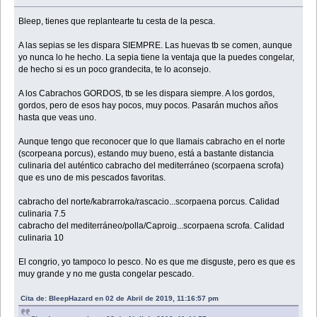
Bleep, tienes que replantearte tu cesta de la pesca.
A las sepias se les dispara SIEMPRE. Las huevas tb se comen, aunque
yo nunca lo he hecho. La sepia tiene la ventaja que la puedes congelar,
de hecho si es un poco grandecita, te lo aconsejo.
A los Cabrachos GORDOS, tb se les dispara siempre. A los gordos,
gordos, pero de esos hay pocos, muy pocos. Pasarán muchos años
hasta que veas uno.
Aunque tengo que reconocer que lo que llamais cabracho en el norte
(scorpeana porcus), estando muy bueno, está a bastante distancia
culinaria del auténtico cabracho del mediterráneo (scorpaena scrofa)
que es uno de mis pescados favoritas.
cabracho del norte/kabrarroka/rascacio...scorpaena porcus. Calidad
culinaria 7.5
cabracho del mediterráneo/polla/Caproig...scorpaena scrofa. Calidad
culinaria 10
El congrio, yo tampoco lo pesco. No es que me disguste, pero es que es
muy grande y no me gusta congelar pescado.
Cita de: BleepHazard en 02 de Abril de 2019, 11:16:57 pm