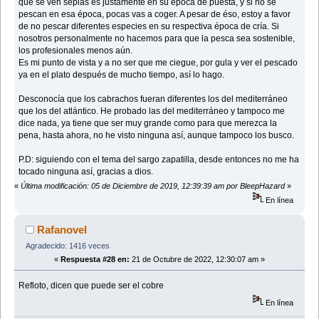
que se ven sepias es justamente en su época de puesta, y si no se
pescan en esa época, pocas vas a coger. A pesar de éso, estoy a favor
de no pescar diferentes especies en su respectiva época de cría. Si
nosotros personalmente no hacemos para que la pesca sea sostenible,
los profesionales menos aún.
Es mi punto de vista y a no ser que me ciegue, por gula y ver el pescado
ya en el plato después de mucho tiempo, así lo hago.
Desconocía que los cabrachos fueran diferentes los del mediterráneo
que los del atlántico. He probado las del mediterráneo y tampoco me
dice nada, ya tiene que ser muy grande como para que merezca la
pena, hasta ahora, no he visto ninguna así, aunque tampoco los busco.
P.D: siguiendo con el tema del sargo zapatilla, desde entonces no me ha
tocado ninguna así, gracias a dios.
«
Última modificación: 05 de Diciembre de 2019, 12:39:39 am por BleepHazard
»
En línea
Rafanovel
Agradecido: 1416 veces
«
Respuesta #28 en:
21 de Octubre de 2022, 12:30:07 am »
Refloto, dicen que puede ser el cobre
En línea