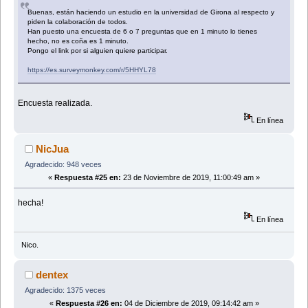
Buenas, están haciendo un estudio en la universidad de Girona al respecto y
piden la colaboración de todos.
Han puesto una encuesta de 6 o 7 preguntas que en 1 minuto lo tienes
hecho, no es coña es 1 minuto.
Pongo el link por si alguien quiere participar.
https://es.surveymonkey.com/r/5HHYL78
Encuesta realizada.
En línea
NicJua
Agradecido: 948 veces
«
Respuesta #25 en:
23 de Noviembre de 2019, 11:00:49 am »
hecha!
En línea
Nico.
dentex
Agradecido: 1375 veces
«
Respuesta #26 en:
04 de Diciembre de 2019, 09:14:42 am »