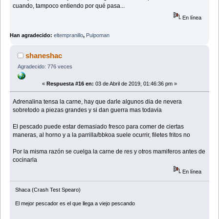
cuando, tampoco entiendo por qué pasa...
En línea
Han agradecido:
eltempranillo
,
Pulpoman
shaneshac
Agradecido: 776 veces
«
Respuesta #16 en:
03 de Abril de 2019, 01:46:36 pm »
Adrenalina tensa la carne, hay que darle algunos dia de nevera
sobretodo a piezas grandes y si dan guerra mas todavia
El pescado puede estar demasiado fresco para comer de ciertas
maneras, al horno y a la parrilla/bbkoa suele ocurrir, filetes fritos no
Por la misma razón se cuelga la carne de res y otros mamiferos antes de
cocinarla
En línea
Shaca (Crash Test Spearo)
El mejor pescador es el que llega a viejo pescando