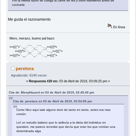
Por la misma razón se cuelga la carne de res y otros mamiferos antes de
cocinarla
Me gusta el razonamiento
En línea
Mero, merazo, bueno pal bazo
><(((°>`·.¸¸.·´¯`·.¸.·´¯`·...¸><(((º>
><(((º>`·.¸¸.·´¯`·.¸.·´¯`·...¸><(((°>
><(((º>`·.¸¸.·´¯`·.¸.·´¯`·...¸><(((°>
peretora
Agradecido: 6140 veces
«
Respuesta #20 en:
03 de Abril de 2019, 03:09:25 pm »
Cita de: BleepHazard en 03 de Abril de 2019, 02:45:40 pm
Cita de: peretora en 03 de Abril de 2019, 02:04:05 pm
Como Nico aqui sale alguno duro de tanto en tanto, antes era mas
común.
Leí un estudio italiano que lo atribuía a la dieta del individuo en
question, me parece recordar que decía que eran los que comían una
determinada alga