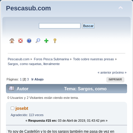
Pescasub.com
Pescasub.com
»
Foros Pesca Submarina
»
Todo sobre nuestras presas
»
Sargos, como raquetas, literalmente 
« anterior
próximo »
Páginas:
1
[
2
]
3
Ir Abajo
IMPRIMIR
Autor
Tema: Sargos, como
raquetas, literalmente (Leído 49172 veces)
0 Usuarios y 2 Visitantes están viendo este tema.
josebt
Agradecido: 113 veces
«
Respuesta #15 en:
03 de Abril de 2019, 01:43:42 pm »
Yo soy de Castellón y lo de los sargos también me pasa de vez en