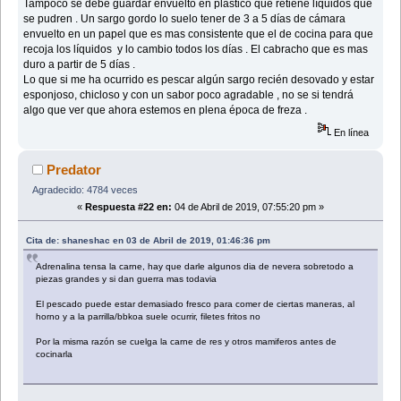
Tampoco se debe guardar envuelto en plástico que retiene líquidos que
se pudren . Un sargo gordo lo suelo tener de 3 a 5 días de cámara
envuelto en un papel que es mas consistente que el de cocina para que
recoja los líquidos y lo cambio todos los días . El cabracho que es mas
duro a partir de 5 días .
Lo que si me ha ocurrido es pescar algún sargo recién desovado y estar
esponjoso, chicloso y con un sabor poco agradable , no se si tendrá
algo que ver que ahora estemos en plena época de freza .
En línea
Predator
Agradecido: 4784 veces
«
Respuesta #22 en:
04 de Abril de 2019, 07:55:20 pm »
Cita de: shaneshac en 03 de Abril de 2019, 01:46:36 pm
Adrenalina tensa la carne, hay que darle algunos dia de nevera sobretodo a
piezas grandes y si dan guerra mas todavia
El pescado puede estar demasiado fresco para comer de ciertas maneras, al
horno y a la parrilla/bbkoa suele ocurrir, filetes fritos no
Por la misma razón se cuelga la carne de res y otros mamiferos antes de
cocinarla