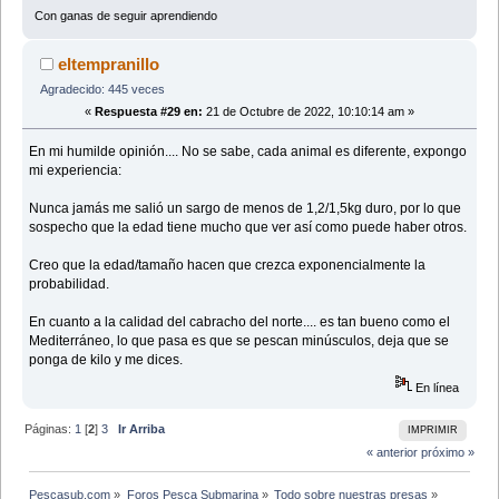
Con ganas de seguir aprendiendo
eltempranillo
Agradecido: 445 veces
«
Respuesta #29 en:
21 de Octubre de 2022, 10:10:14 am »
En mi humilde opinión.... No se sabe, cada animal es diferente, expongo
mi experiencia:
Nunca jamás me salió un sargo de menos de 1,2/1,5kg duro, por lo que
sospecho que la edad tiene mucho que ver así como puede haber otros.
Creo que la edad/tamaño hacen que crezca exponencialmente la
probabilidad.
En cuanto a la calidad del cabracho del norte.... es tan bueno como el
Mediterráneo, lo que pasa es que se pescan minúsculos, deja que se
ponga de kilo y me dices.
En línea
Páginas:
1
[
2
]
3
Ir Arriba
IMPRIMIR
« anterior
próximo »
Pescasub.com
»
Foros Pesca Submarina
»
Todo sobre nuestras presas
»