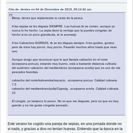
Cita de: dentex en 04 de Diciembre de 2019, 09:14:42 am
Bleep, tienes que replantearte tu cesta de la pesca.
A las sepias se les dispara SIEMPRE. Las huevas tb se comen, aunque yo
nunca lo he hecho. La sepia tiene la ventaja que la puedes congelar, de
hecho si es un poco grandecita, te lo aconsejo.
A los Cabrachos GORDOS, tb se les dispara siempre. A los gordos, gordos,
pero de esos hay pocos, muy pocos. Pasarán muchos años hasta que veas
uno.
Aunque tengo que reconocer que lo que llamais cabracho en el norte
(scorpeana porcus), estando muy bueno, está a bastante distancia culinaria
del auténtico cabracho del mediterráneo (scorpaena scrofa) que es uno de mis
pescados favoritas.
cabracho del norte/kabrarroka/rascacio...scorpaena porcus. Calidad culinaria
7.5
cabracho del mediterráneo/polla/Caproig...scorpaena scrofa. Calidad culinaria
10
El congrio, yo tampoco lo pesco. No es que me disguste, pero es que es muy
grande y no me gusta congelar pescado.
Este verano he cogido una pareja de sepias, en una jornada donde no
vi nada, y gracias a dios no tenían huevas. Entiendo que la época en la