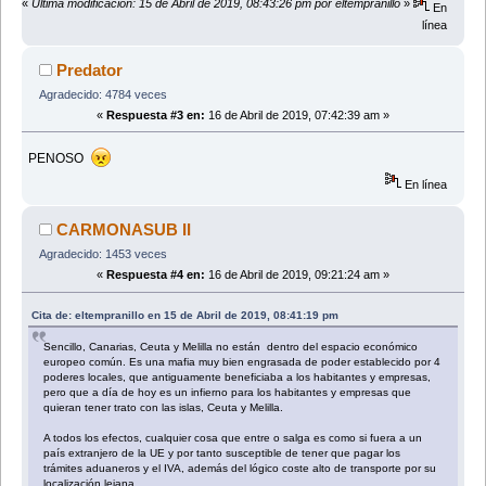
«
Última modificación: 15 de Abril de 2019, 08:43:26 pm por eltempranillo
»
En
línea
Predator
Agradecido: 4784 veces
«
Respuesta #3 en:
16 de Abril de 2019, 07:42:39 am »
PENOSO
En línea
CARMONASUB II
Agradecido: 1453 veces
«
Respuesta #4 en:
16 de Abril de 2019, 09:21:24 am »
Cita de: eltempranillo en 15 de Abril de 2019, 08:41:19 pm
Sencillo, Canarias, Ceuta y Melilla no están dentro del espacio económico
europeo común. Es una mafia muy bien engrasada de poder establecido por 4
poderes locales, que antiguamente beneficiaba a los habitantes y empresas,
pero que a día de hoy es un infierno para los habitantes y empresas que
quieran tener trato con las islas, Ceuta y Melilla.
A todos los efectos, cualquier cosa que entre o salga es como si fuera a un
país extranjero de la UE y por tanto susceptible de tener que pagar los
trámites aduaneros y el IVA, además del lógico coste alto de transporte por su
localización lejana.