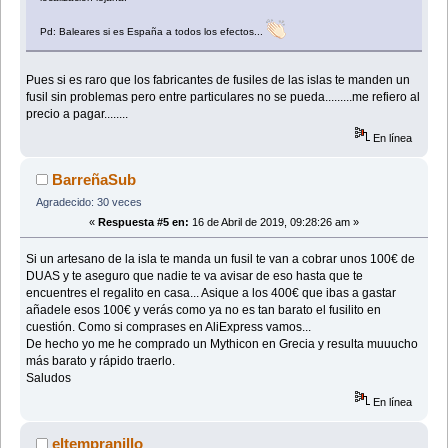
Pd: Baleares si es España a todos los efectos...
Pues si es raro que los fabricantes de fusiles de las islas te manden un
fusil sin problemas pero entre particulares no se pueda.........me refiero al
precio a pagar........
En línea
BarreñaSub
Agradecido: 30 veces
«
Respuesta #5 en:
16 de Abril de 2019, 09:28:26 am »
Si un artesano de la isla te manda un fusil te van a cobrar unos 100€ de
DUAS y te aseguro que nadie te va avisar de eso hasta que te
encuentres el regalito en casa... Asique a los 400€ que ibas a gastar
añadele esos 100€ y verás como ya no es tan barato el fusilito en
cuestión. Como si comprases en AliExpress vamos...
De hecho yo me he comprado un Mythicon en Grecia y resulta muuucho
más barato y rápido traerlo.
Saludos
En línea
eltempranillo