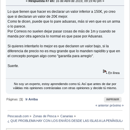
«
Respuesta #7 en:
16 de Abril de 2019, 09:19:40 pm »
Lo que tienen que hacer es declarar un valor inferior a 150€, yo creo
que si declaran un valor de 20€ mejor.
Como te dicen, puede que lo pare aduanas, más si ven que es un arma
o lo parece.
Por Correos no suelen dejar pasar cosas de más de 1m y cuando se
manda por otra agencia lo normal es que pase por Aduanas.
Si quieres intentarlo lo mejor es que declaren un valor bajo, si la
diferencia de precio no es muy grande que lo manden rapidito y que en
el concepto pongan algo como "garantía para arreglo".
Suerte.
En línea
No soy un experto, estoy aprendiendo como tú. Así que antes de dar por
válidas mis opiniones contrástalas con otras opiniones y decide tú mismo.
Páginas: [
1
]
Ir Arriba
IMPRIMIR
« anterior
próximo »
Pescasub.com
»
Zonas de Pesca
»
Canarias
»
¿ QUE PROBLEMA HAY CON LOS ENVÍOS DESDE LAS ISLAS A LA PENÍNSULA?