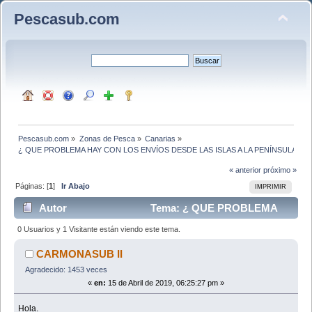
Pescasub.com
Pescasub.com
»
Zonas de Pesca
»
Canarias
»
¿ QUE PROBLEMA HAY CON LOS ENVÍOS DESDE LAS ISLAS A LA PENÍNSULA?
« anterior
próximo »
Páginas: [
1
]
Ir Abajo
IMPRIMIR
Autor
Tema: ¿ QUE PROBLEMA
HAY CON LOS ENVÍOS DESDE LAS ISLAS A LA
0 Usuarios y 1 Visitante están viendo este tema.
PENÍNSULA? (Leído 11462 veces)
CARMONASUB II
Agradecido: 1453 veces
«
en:
15 de Abril de 2019, 06:25:27 pm »
Hola.