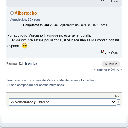
En línea
Albertocho
Agradecido: 13 veces
«
Respuesta #3 en:
26 de Septiembre de 2021, 09:45:31 pm »
Por aquí otro Murciano !! aunque no este viviendo alli.
El 14 de octubre estaré por la zona, si os hace una salida contad con mi
espada.
En línea
Páginas: [
1
]
Ir Arriba
IMPRIMIR
« anterior
próximo »
Pescasub.com
»
Zonas de Pesca
»
Mediterráneo y Estrecho
»
Busco compañero por costas murcianas
Ir a: