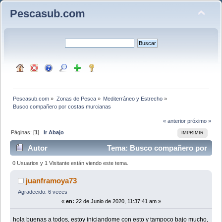
Pescasub.com
Pescasub.com
»
Zonas de Pesca
»
Mediterráneo y Estrecho
»
Busco compañero por costas murcianas
« anterior
próximo »
Páginas: [
1
]
Ir Abajo
IMPRIMIR
Autor
Tema: Busco compañero por
costas murcianas (Leído 8171 veces)
0 Usuarios y 1 Visitante están viendo este tema.
juanframoya73
Agradecido: 6 veces
«
en:
22 de Junio de 2020, 11:37:41 am »
hola buenas a todos, estoy iniciandome con esto y tampoco bajo mucho,