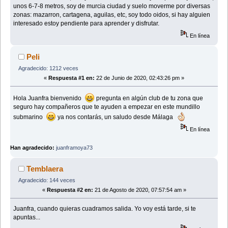
unos 6-7-8 metros, soy de murcia ciudad y suelo moverme por diversas
zonas: mazarron, cartagena, aguilas, etc, soy todo oidos, si hay alguien
interesado estoy pendiente para aprender y disfrutar.
En línea
Peli
Agradecido: 1212 veces
«
Respuesta #1 en:
22 de Junio de 2020, 02:43:26 pm »
Hola Juanfra bienvenido
pregunta en algún club de tu zona que
seguro hay compañeros que te ayuden a empezar en este mundillo
submarino
ya nos contarás, un saludo desde Málaga
En línea
Han agradecido:
juanframoya73
Temblaera
Agradecido: 144 veces
«
Respuesta #2 en:
21 de Agosto de 2020, 07:57:54 am »
Juanfra, cuando quieras cuadramos salida. Yo voy está tarde, si te
apuntas...