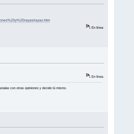
urones%20y%20rayas/rayas.htm
En línea
En línea
stalas con otras opiniones y decide tú mismo.