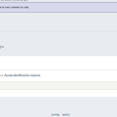
le han cortado la cola.
(°>
s
»
Ayuda identificación especie
XHTML
WAP2