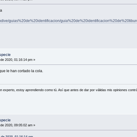
ía
landive/guias%20de%20identificacion/guia%20de%20identificacion%20de%20tib
specie
 de 2020, 01:16:14 pm »
e le han cortado la cola.
n experto, estoy aprendiendo como tú. Así que antes de dar por válidas mis opiniones contrá
specie
 de 2020, 09:05:02 am »
o de 2020, 01:16:14 pm