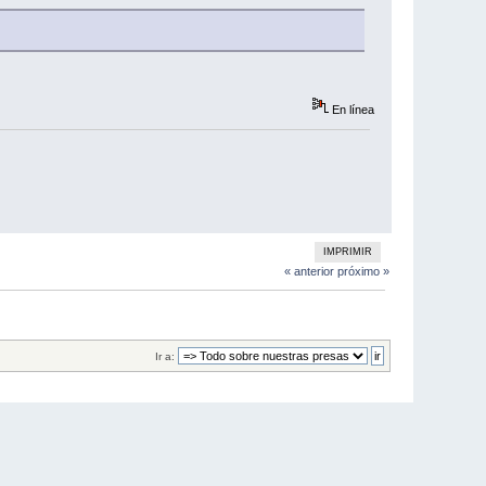
En línea
IMPRIMIR
« anterior
próximo »
Ir a: