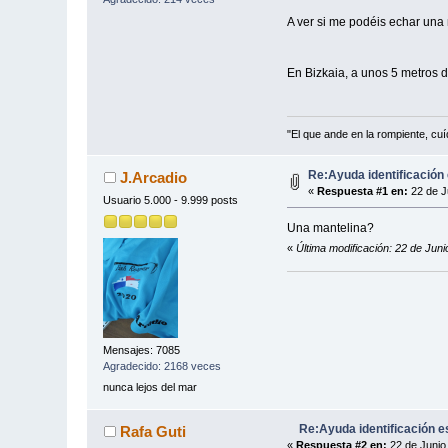
A ver si me podéis echar una 
En Bizkaia, a unos 5 metros 
"El que ande en la rompiente, cu
Re:Ayuda identificación
J.Arcadio
«
Respuesta #1 en:
22 de J
Usuario 5.000 - 9.999 posts
Una mantelina?
«
Última modificación: 22 de Jun
Mensajes: 7085
Agradecido: 2168 veces
nunca lejos del mar
Re:Ayuda identificación e
Rafa Guti
«
Respuesta #2 en:
22 de Junio