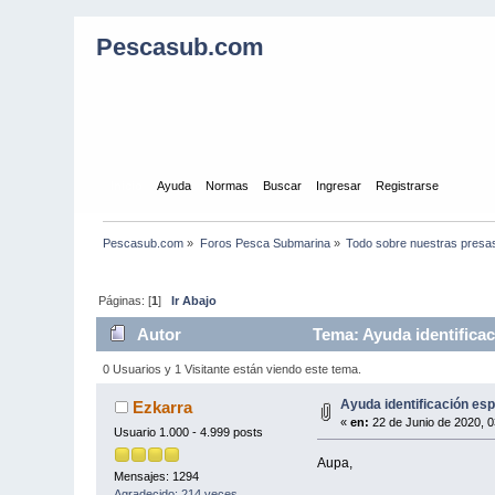
Pescasub.com
Inicio
Ayuda
Normas
Buscar
Ingresar
Registrarse
Pescasub.com
»
Foros Pesca Submarina
»
Todo sobre nuestras presa
Páginas: [
1
]
Ir Abajo
Autor
Tema: Ayuda identificac
0 Usuarios y 1 Visitante están viendo este tema.
Ayuda identificación es
Ezkarra
«
en:
22 de Junio de 2020, 0
Usuario 1.000 - 4.999 posts
Aupa,
Mensajes: 1294
Agradecido: 214 veces