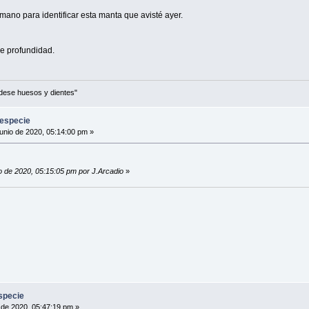
mano para identificar esta manta que avisté ayer.
de profundidad.
ídese huesos y dientes"
 especie
unio de 2020, 05:14:00 pm »
io de 2020, 05:15:05 pm por J.Arcadio
»
specie
 de 2020, 05:47:19 pm »