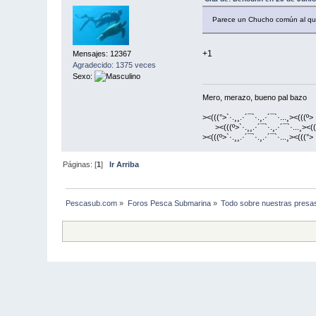
Parece un Chucho común al que 
+1
Mensajes: 12367
Agradecido: 1375 veces
Sexo:
Mero, merazo, bueno pal bazo
><(((°>`·.¸¸.·´¯`·.¸.·´¯`·...¸><(((º>
><(((º>`·.¸¸.·´¯`·.¸.·´¯`·...¸><((
><(((º>`·.¸¸.·´¯`·.¸.·´¯`·...¸><(((°>
Páginas: [
1
]
Ir Arriba
Pescasub.com
»
Foros Pesca Submarina
»
Todo sobre nuestras presa