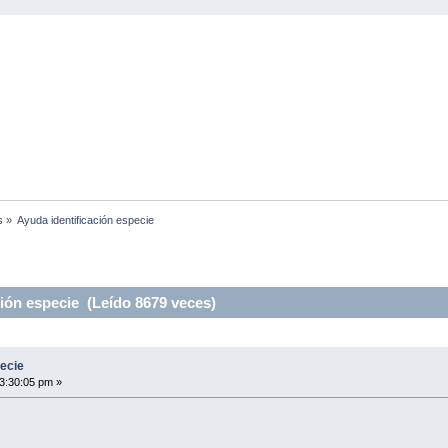
s
»
Ayuda identificación especie
ión especie (Leído 8679 veces)
pecie
3:30:05 pm »