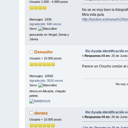
Usuario 1.000 - 4.999 posts
No se ve muy bien la fotograf
Mira esta guía
http://landive.es/nueva%20
Mensajes: 1939
Agradecido: 940 veces
Sexo:
pescando en Vergel, Denia y
Jávea
Re:Ayuda identificación e
Denouhn
«
Respuesta #3 en:
25 de Junio
Usuario + 10.000 posts
Parece un Chucho común al qu
Mensajes: 10550
Agradecido: 3520 veces
No soy u
Sexo:
Ahora en Alicante, chiquito
pelete.
Re:Ayuda identificación e
dentex
«
Respuesta #4 en:
26 de Junio
Usuario + 10.000 posts
Cita de: Denouhn en 25 de Juni