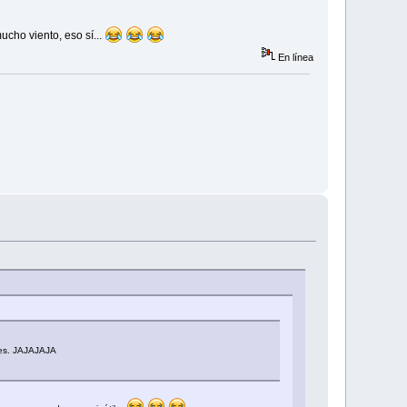
cho viento, eso sí...
En línea
des. JAJAJAJA