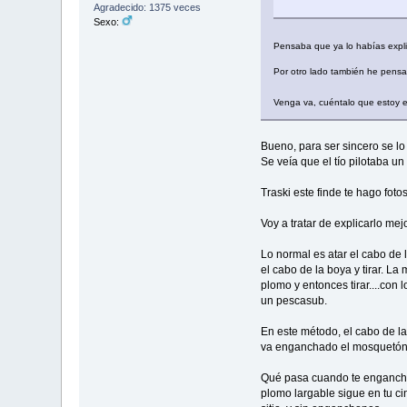
Agradecido: 1375 veces
Sexo:
Pensaba que ya lo habías expli
Por otro lado también he pensad
Venga va, cuéntalo que estoy e
Bueno, para ser sincero se lo
Se veía que el tío pilotaba un
Traski este finde te hago fotos
Voy a tratar de explicarlo mejo
Lo normal es atar el cabo de 
el cabo de la boya y tirar. L
plomo y entonces tirar....con
un pescasub.
En este método, el cabo de la
va enganchado el mosquetón 
Qué pasa cuando te enganchas
plomo largable sigue en tu ci