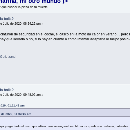
marina, mi otro mundo )>
r que buscar la pieza de tu muerte.
la bolla?
e Julio de 2020, 08:34:22 pm »
inturon de seguridad en el coche, el casco en la moto da calor en verano.... pero 
ay que llevarla o no, si lo hay en cuanto a como intentar adaptarte lo mejor posible
Guti
,
Izand
la bolla?
e Julio de 2020, 09:48:02 am »
 2020, 01:11:41 pm
o de 2020, 11:03:46 am
ya preguntado el truco que utilizo para los enganches. Ahora os quedáis sin saberlo, cobardes