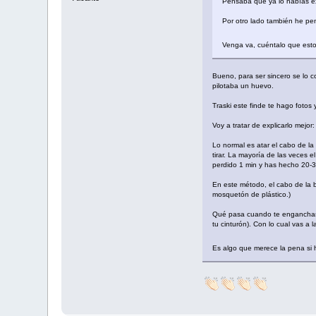
Pensaba que ya lo habías ex
Por otro lado también he pen
Venga va, cuéntalo que esto
Bueno, para ser sincero se lo c
pilotaba un huevo.
Traski este finde te hago fotos y
Voy a tratar de explicarlo mejor:
Lo normal es atar el cabo de la
tirar. La mayoría de las veces 
perdido 1 min y has hecho 20-3
En este método, el cabo de la 
mosquetón de plástico.)
Qué pasa cuando te enganchas? 
tu cinturón). Con lo cual vas a
Es algo que merece la pena si 