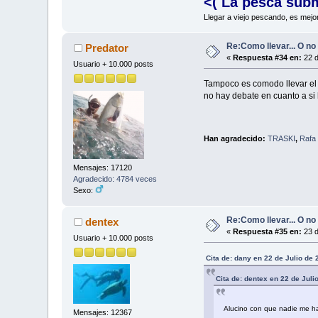
<( La pesca sub
Llegar a viejo pescando, es mejo
Re:Como llevar... O no 
Predator
«
Respuesta #34 en:
22 d
Usuario + 10.000 posts
Tampoco es comodo llevar el c
no hay debate en cuanto a si h
Han agradecido:
TRASKI
,
Rafa 
Mensajes: 17120
Agradecido: 4784 veces
Sexo:
Re:Como llevar... O no 
dentex
«
Respuesta #35 en:
23 d
Usuario + 10.000 posts
Cita de: dany en 22 de Julio de
Cita de: dentex en 22 de Juli
Alucino con que nadie me ha
Mensajes: 12367