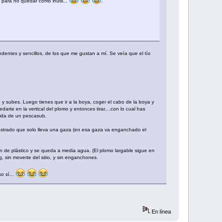
para no quedar como inútil...
.
ndentes y sencillos, de los que me gustan a mí. Se veía que el tío
y subes. Luego tienes que ir a la boya, coger el cabo de la boya y
te en la vertical del plomo y entonces tirar....con lo cual has
vida de un pescasub.
lastrado que solo lleva una gaza (en esa gaza va enganchado el
 de plástico y se queda a media agua. (El plomo largable sigue en
, sin moverte del sitio, y sin enganchones.
o sí...
En línea