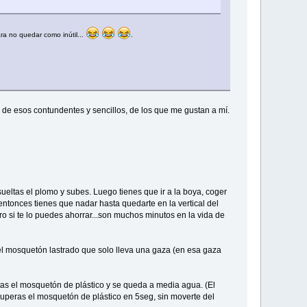
a no quedar como inútil...
.
s de esos contundentes y sencillos, de los que me gustan a mí.
ueltas el plomo y subes. Luego tienes que ir a la boya, coger
entonces tienes que nadar hasta quedarte en la vertical del
ro si te lo puedes ahorrar...son muchos minutos en la vida de
 el mosquetón lastrado que solo lleva una gaza (en esa gaza
as el mosquetón de plástico y se queda a media agua. (El
ecuperas el mosquetón de plástico en 5seg, sin moverte del