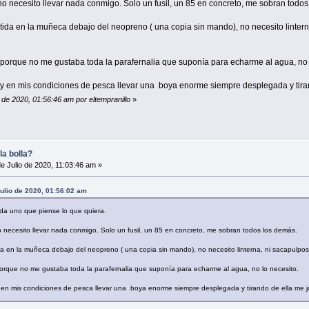
no necesito llevar nada conmigo. Solo un fusil, un 85 en concreto, me sobran todo
etida en la muñeca debajo del neopreno ( una copia sin mando), no necesito linterna
 porque no me gustaba toda la parafernalia que suponía para echarme al agua, no 
a, y en mis condiciones de pesca llevar una boya enorme siempre desplegada y tir
o de 2020, 01:56:46 am por eltempranillo
»
la bolla?
e Julio de 2020, 11:03:46 am »
Julio de 2020, 01:56:02 am
da uno que piense lo que quiera.
 necesito llevar nada conmigo. Solo un fusil, un 85 en concreto, me sobran todos los demás.
ida en la muñeca debajo del neopreno ( una copia sin mando), no necesito linterna, ni sacapulpos,
porque no me gustaba toda la parafernalia que suponía para echarme al agua, no lo necesito.
 y en mis condiciones de pesca llevar una boya enorme siempre desplegada y tirando de ella me 