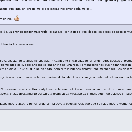
plicado pero que no me había enterado de nada....deseando estaba que alguien lo preguntara 
sado que igual en directo me lo explicabas y lo entendería mejor....
y en vilo.
opié a un gran pescador mallorquín, el canario. Tenía dos o tres vídeos, de bricos de esos contu
 Dani, tú lo verás en vivo.
 boya directamente al plomo largable. Y cuando te enganchas en el fondo, pues sueltas el plomo 
el plomo sube solo, pero a veces se engancha en una roca y entonces tienes que nadar hasta quedar
0m de aleta....que sí, que no es nada, pero si te lo puedes ahorrar...son muchos minutos en la 
boya termina en un mosquetón de plástico de los de Cressi. Y luego a parte está el mosquetón 
pues que en vez de liberar el plomo de fondeo del cinturón, simplemente sueltas el mosquetón
 la boya, o tiras directamente del cabo a media agua y recuperas el mosquetón de plástico en 5seg
haces mucho acecho por el fondo con la boya a cuestas. Cuidado que no haga mucho viento, es