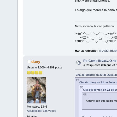
sitio, y sin enganchones.
Es algo que merece la pena s
Mero, merazo, bueno pal bazo
><(((°>`·.¸¸.·´¯`·.¸.·´¯`·...¸><(((º>
><(((º>`·.¸¸.·´¯`·.¸.·´¯`·...¸><((
><(((º>`·.¸¸.·´¯`·.¸.·´¯`·...¸><(((°>
Han agradecido:
TRASKI
,
Efejo
Re:Como llevar... O no 
dany
«
Respuesta #36 en:
23 d
Usuario 1.000 - 4.999 posts
Cita de: dentex en 23 de Julio 
Cita de: dany en 22 de Julio 
Cita de: dentex en 22 de J
Alucino con que nadie me
Mensajes: 1346
Agradecido: 135 veces
Alicante