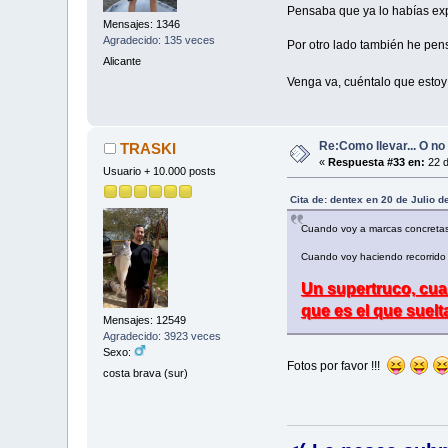
Pensaba que ya lo habías exp
Mensajes: 1346
Agradecido: 135 veces
Por otro lado también he pens
Alicante
Venga va, cuéntalo que estoy
Re:Como llevar... O no 
TRASKI
«
Respuesta #33 en:
22 d
Usuario + 10.000 posts
Cita de: dentex en 20 de Julio 
Cuando voy a marcas concretas 
Cuando voy haciendo recorrido s
Un supertruco, cuan
que es el que suel
Mensajes: 12549
Agradecido: 3923 veces
Sexo:
Fotos por favor !!!
costa brava (sur)