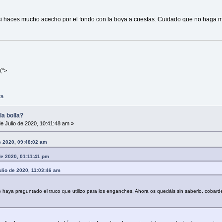
i haces mucho acecho por el fondo con la boya a cuestas. Cuidado que no haga mu
(°>
ta
la bolla?
e Julio de 2020, 10:41:48 am »
de 2020, 09:48:02 am
de 2020, 01:11:41 pm
ulio de 2020, 11:03:46 am
 haya preguntado el truco que utilizo para los enganches. Ahora os quedáis sin saberlo, cobar