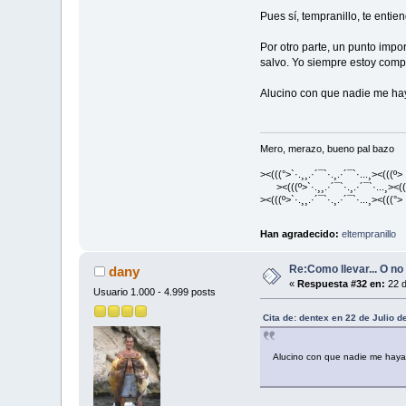
Pues sí, tempranillo, te entie
Por otro parte, un punto impo
salvo. Yo siempre estoy comp
Alucino con que nadie me hay
Mero, merazo, bueno pal bazo
><(((°>`·.¸¸.·´¯`·.¸.·´¯`·...¸><(((º>
><(((º>`·.¸¸.·´¯`·.¸.·´¯`·...¸><((
><(((º>`·.¸¸.·´¯`·.¸.·´¯`·...¸><(((°>
Han agradecido:
eltempranillo
Re:Como llevar... O no 
dany
«
Respuesta #32 en:
22 d
Usuario 1.000 - 4.999 posts
Cita de: dentex en 22 de Julio d
Alucino con que nadie me haya 