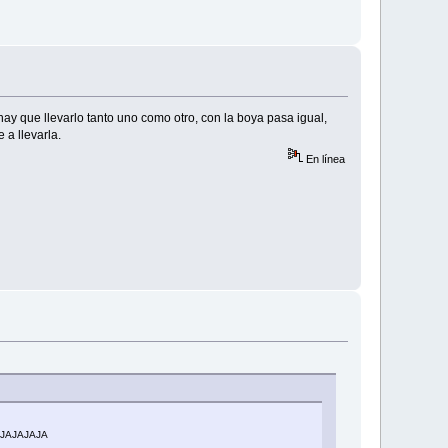
hay que llevarlo tanto uno como otro, con la boya pasa igual,
 a llevarla.
En línea
. JAJAJAJA