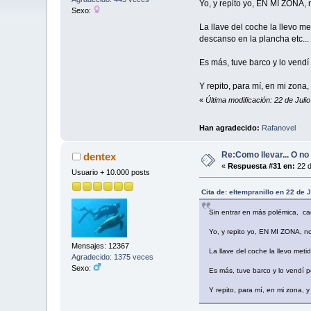
Yo, y repito yo, EN MI ZONA, 
Sexo:
La llave del coche la llevo m
descanso en la plancha etc...
Es más, tuve barco y lo vendí
Y repito, para mí, en mi zon
«
Última modificación: 22 de Juli
Han agradecido:
Rafanovel
Re:Como llevar... O no 
dentex
«
Respuesta #31 en:
22 d
Usuario + 10.000 posts
Cita de: eltempranillo en 22 de 
Sin entrar en más polémica, ca
Yo, y repito yo, EN MI ZONA, no
Mensajes: 12367
La llave del coche la llevo met
Agradecido: 1375 veces
Sexo:
Es más, tuve barco y lo vendí 
Y repito, para mí, en mi zona,