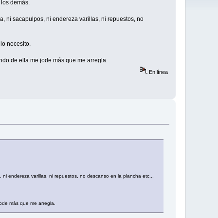
s los demás.
, ni sacapulpos, ni endereza varillas, ni repuestos, no
lo necesito.
ando de ella me jode más que me arregla.
En línea
 ni endereza varillas, ni repuestos, no descanso en la plancha etc...
jode más que me arregla.