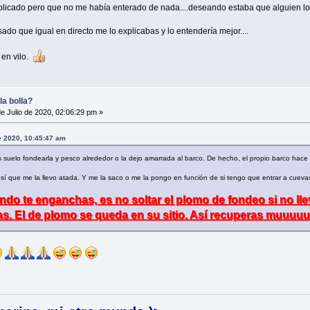
licado pero que no me había enterado de nada....deseando estaba que alguien lo 
ado que igual en directo me lo explicabas y lo entendería mejor....
 en vilo.
la bolla?
e Julio de 2020, 02:06:29 pm »
de 2020, 10:45:47 am
suelo fondearla y pesco alrededor o la dejo amarrada al barco. De hecho, el propio barco hace 
í que me la llevo atada. Y me la saco o me la pongo en función de si tengo que entrar a cuevas,
do te enganchas, es no soltar el plomo de fondeo si no ll
tas. El de plomo se queda en su sitio. Así recuperas muuu