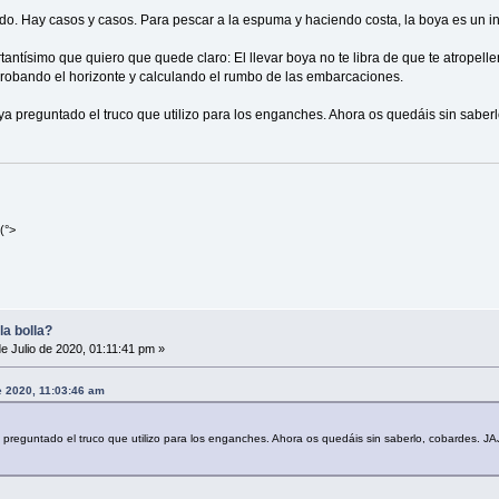
ndo. Hay casos y casos. Para pescar a la espuma y haciendo costa, la boya es un inco
rtantísimo que quiero que quede claro: El llevar boya no te libra de que te atropell
robando el horizonte y calculando el rumbo de las embarcaciones.
a preguntado el truco que utilizo para los enganches. Ahora os quedáis sin sabe
(°>
la bolla?
e Julio de 2020, 01:11:41 pm »
e 2020, 11:03:46 am
preguntado el truco que utilizo para los enganches. Ahora os quedáis sin saberlo, cobardes. 