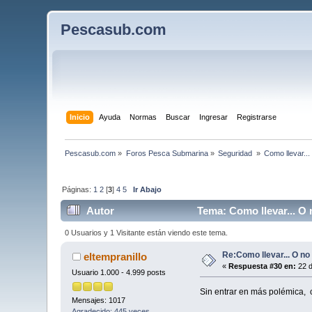
Pescasub.com
Inicio
Ayuda
Normas
Buscar
Ingresar
Registrarse
Pescasub.com
»
Foros Pesca Submarina
»
Seguridad 
»
Como llevar...
Páginas:
1
2
[
3
]
4
5
Ir Abajo
Autor
Tema: Como llevar... O 
0 Usuarios y 1 Visitante están viendo este tema.
Re:Como llevar... O no 
eltempranillo
«
Respuesta #30 en:
22 d
Usuario 1.000 - 4.999 posts
Sin entrar en más polémica, 
Mensajes: 1017
Agradecido: 445 veces