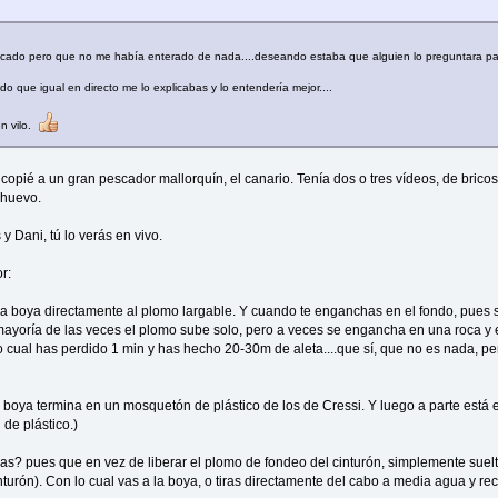
cado pero que no me había enterado de nada....deseando estaba que alguien lo preguntara par
o que igual en directo me lo explicabas y lo entendería mejor....
n vilo.
 copié a un gran pescador mallorquín, el canario. Tenía dos o tres vídeos, de brico
 huevo.
 y Dani, tú lo verás en vivo.
r:
la boya directamente al plomo largable. Y cuando te enganchas en el fondo, pues s
a mayoría de las veces el plomo sube solo, pero a veces se engancha en una roca y 
 lo cual has perdido 1 min y has hecho 20-30m de aleta....que sí, que no es nada, pe
 boya termina en un mosquetón de plástico de los de Cressi. Y luego a parte está
de plástico.)
? pues que en vez de liberar el plomo de fondeo del cinturón, simplemente suelt
nturón). Con lo cual vas a la boya, o tiras directamente del cabo a media agua y r