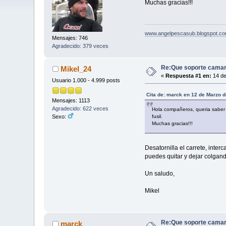
Muchas gracias!!!
www.angelpescasub.blogspot.c
Mensajes: 746
Agradecido: 379 veces
Re:Que soporte camar
Mikel_24
«
Respuesta #1 en:
14 de
Usuario 1.000 - 4.999 posts
Cita de: marck en 12 de Marzo d
Mensajes: 1113
Agradecido: 622 veces
Hola compañeros, queria saber s
fusil.
Sexo:
Muchas gracias!!!
Desatornilla el carrete, inter
puedes quitar y dejar colgand
Un saludo,
Mikel
Re:Que soporte camar
marck