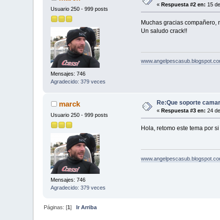
«
Respuesta #2 en:
15 de
Usuario 250 - 999 posts
Muchas gracias compañero, n
Un saludo crack!!
www.angelpescasub.blogspot.c
Mensajes: 746
Agradecido: 379 veces
Re:Que soporte camar
marck
«
Respuesta #3 en:
24 de
Usuario 250 - 999 posts
Hola, retomo este tema por si
www.angelpescasub.blogspot.c
Mensajes: 746
Agradecido: 379 veces
Páginas: [
1
]
Ir Arriba