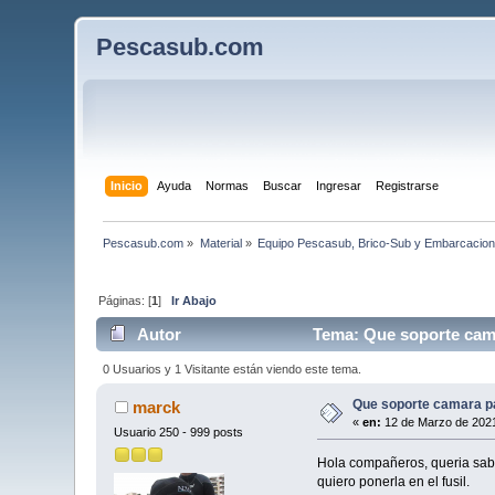
Pescasub.com
Inicio
Ayuda
Normas
Buscar
Ingresar
Registrarse
Pescasub.com
»
Material
»
Equipo Pescasub, Brico-Sub y Embarcacio
Páginas: [
1
]
Ir Abajo
Autor
Tema: Que soporte cama
0 Usuarios y 1 Visitante están viendo este tema.
Que soporte camara p
marck
«
en:
12 de Marzo de 2021
Usuario 250 - 999 posts
Hola compañeros, queria saber
quiero ponerla en el fusil.