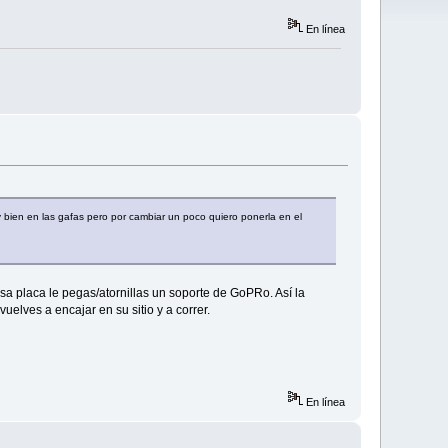
En línea
y bien en las gafas pero por cambiar un poco quiero ponerla en el
 esa placa le pegas/atornillas un soporte de GoPRo. Así la
elves a encajar en su sitio y a correr.
En línea