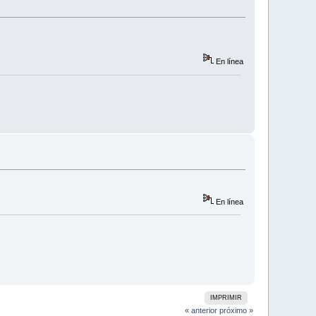
En línea
En línea
IMPRIMIR
« anterior
próximo »