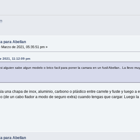
om
a para Abellan
 Marzo de 2021, 05:35:51 pm »
e 2021, 11:12:09 pm
i alguien sabe algun modelo o brico facil para poner la camara en un fusil Abellan.. La llevo mu
cala una chapa de inox, aluminio, carbono o plástico entre carrete y fuste y luego a
o (de un cabo fiador a modo de seguro extra) cuando tengas que cargar. Luego la vu
a para Abellan