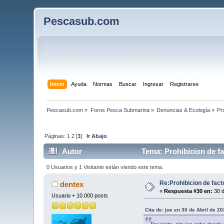
Pescasub.com
Inicio
Ayuda
Normas
Buscar
Ingresar
Registrarse
Pescasub.com
»
Foros Pesca Submarina
»
Denuncias & Ecología
»
Pr
Páginas:
1
2
[
3
]
Ir Abajo
Autor
Tema: Prohibicion de fac
0 Usuarios y 1 Visitante están viendo este tema.
Re:Prohibicion de fact
dentex
«
Respuesta #30 en:
30 d
Usuario + 10.000 posts
Cita de: joe en 30 de Abril de 2