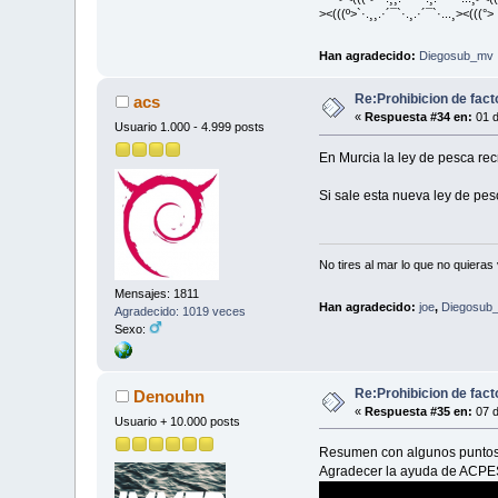
><(((º>`·.¸¸.·´¯`·.¸.·´¯`·...¸><(((°>
Han agradecido:
Diegosub_mv
Re:Prohibicion de fact
acs
«
Respuesta #34 en:
01 d
Usuario 1.000 - 4.999 posts
En Murcia la ley de pesca recr
Si sale esta nueva ley de pes
No tires al mar lo que no quieras 
Mensajes: 1811
Han agradecido:
joe
,
Diegosub
Agradecido: 1019 veces
Sexo:
Re:Prohibicion de fact
Denouhn
«
Respuesta #35 en:
07 d
Usuario + 10.000 posts
Resumen con algunos puntos 
Agradecer la ayuda de ACP