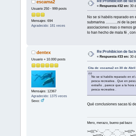
Re:Prohibicion de fact
escama2
«
Respuesta #32 en:
30 d
Usuario 250 - 999 posts
No se si habéis reparado en e
Mensajes: 694
submarina .............ni de l
Agradecido: 181 veces
asociaciones mas o menos gra
lo han hecho de mala fé , con
Re:Prohibicion de fact
dentex
«
Respuesta #33 en:
30 d
Usuario + 10.000 posts
Cita de: escama2 en 30 de Abril
No se si habéis reparado en el a
pesca recreativa . Que en pesc
extraño , parece que a la hora
pesca recreativa .
Mensajes: 12367
Agradecido: 1375 veces
Sexo:
Qué conclusiones sacas tú de
Mero, merazo, bueno pal bazo
><(((°>`·.¸¸.·´¯`·.¸.·´¯`·...¸><(((º>
><(((º>`·.¸¸.·´¯`·.¸.·´¯`·...¸><((