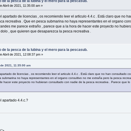
o de la pesca de la lubina y el mero para la pescasub.
e Abril de 2021, 11:35:00 am »
l apartado de licencias , os recomiendo leer el articulo 4.4.c . Está claro que no 
a pesca recreativa . Que en pesca submarina no haya representantes en el organo con
ndes me parece extraño , parece que a la hora de hacer este proyecto no hubiera
 dolo , que quieren que desaparezca la pesca recreativa .
o de la pesca de la lubina y el mero para la pescasub.
e Abril de 2021, 12:08:37 pm »
 de 2021, 11:35:00 am
partado de licencias , os recomiendo leer el articulo 4.4.c . Está claro que no han consultado con
a submarina no haya representantes en el organo consultivo no me extraña pero la pesca recre
 de hacer este proyecto no hubieran consultado con nadie de la pesca recreativa . Parece que l
l apartado 4.4.c.?
(°>