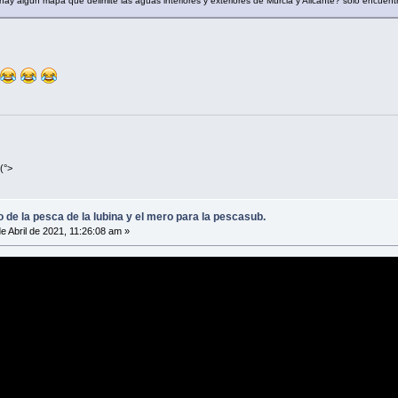
hay algún mapa que delimite las aguas interiores y exteriores de Murcia y Alicante? solo encuent
(°>
o de la pesca de la lubina y el mero para la pescasub.
e Abril de 2021, 11:26:08 am »