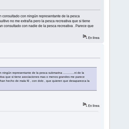
han consultado con ningún representante de la pesca
sultivo no me extraña pero la pesca recreativa que si tiene
n consultado con nadie de la pesca recreativa . Parece que
En línea
 ningún representante de la pesca submarina .............ni de la
ativa que si tiene asociaciones mas o menos grandes me parece
o han hecho de mala fé , con dolo , que quieren que desaparezca la
En línea