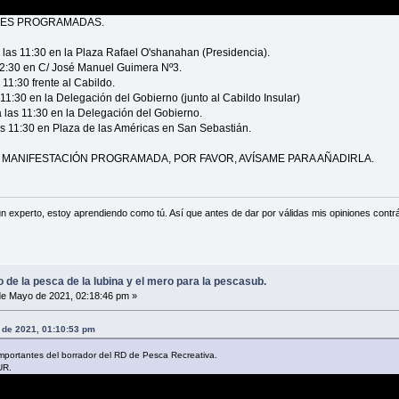
NES PROGRAMADAS.
las 11:30​ en la Plaza Rafael O'shanahan (Presidencia).
12:30​ en C/ José Manuel Guimera Nº3.
1:30​ frente al Cabildo.
1:30​ en la Delegación del Gobierno (junto al Cabildo Insular)
las 11:30​ en la Delegación del Gobierno.
 11:30​ en Plaza de las Américas en San Sebastián.
 MANIFESTACIÓN PROGRAMADA, POR FAVOR, AVÍSAME PARA AÑADIRLA.
n experto, estoy aprendiendo como tú. Así que antes de dar por válidas mis opiniones contrá
o de la pesca de la lubina y el mero para la pescasub.
e Mayo de 2021, 02:18:46 pm »
 de 2021, 01:10:53 pm
portantes del borrador del RD de Pesca Recreativa.
UR.