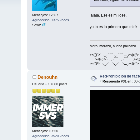
Por cierto, alguien sabe donde 
jajaja. Ese es mi jose.
Mensajes: 12367
Agradecido: 1375 veces
Sexo:
yo tb es lo primero que miré.
Mero, merazo, bueno pal bazo
><(((°>`·.¸¸.·´¯`·.¸.·´¯`·...¸><(((º>
><(((º>`·.¸¸.·´¯`·.¸.·´¯`·...¸><((
><(((º>`·.¸¸.·´¯`·.¸.·´¯`·...¸><(((°>
Re:Prohibicion de fact
Denouhn
«
Respuesta #31 en:
30 d
Usuario + 10.000 posts
Mensajes: 10550
Agradecido: 3520 veces