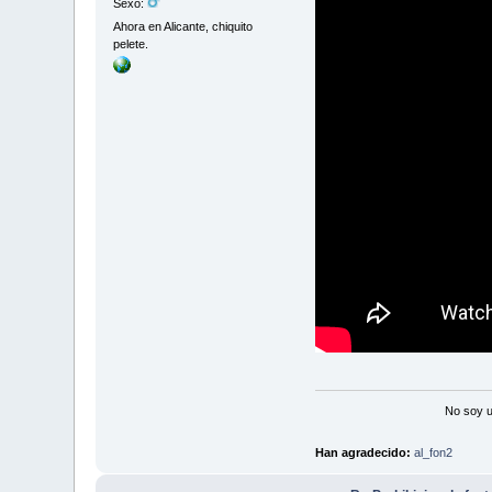
Sexo:
Ahora en Alicante, chiquito
pelete.
No soy u
Han agradecido:
al_fon2