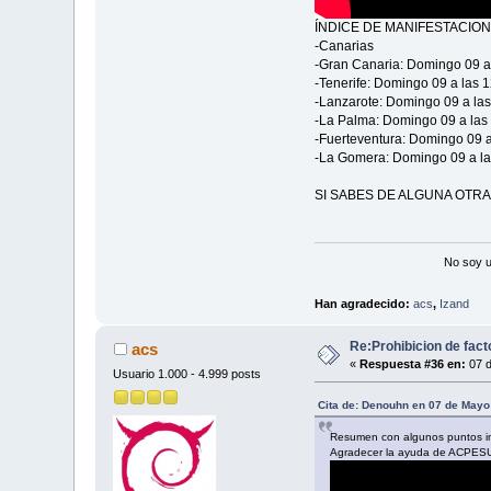
ÍNDICE DE MANIFESTACIO
-Canarias
-Gran Canaria: Domingo 09 a 
-Tenerife: Domingo 09 a las 
-Lanzarote: Domingo 09 a las 1
-La Palma: Domingo 09 a las 1
-Fuerteventura: Domingo 09 a 
-La Gomera: Domingo 09 a las
SI SABES DE ALGUNA OTRA
No soy u
Han agradecido:
acs
,
Izand
Re:Prohibicion de fact
acs
«
Respuesta #36 en:
07 d
Usuario 1.000 - 4.999 posts
Cita de: Denouhn en 07 de Mayo
Resumen con algunos puntos im
Agradecer la ayuda de ACPES