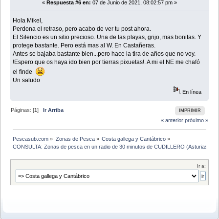
«
Respuesta #6 en:
07 de Junio de 2021, 08:02:57 pm »
Hola Mikel,
Perdona el retraso, pero acabo de ver tu post ahora.
El Silencio es un sitio precioso. Una de las playas, grijo, mas bonitas. Y
protege bastante. Pero está mas al W. En Castañeras.
Antes se bajaba bastante bien...pero hace la tira de años que no voy.
!Espero que os haya ido bien por tierras pixuetas!. A mi el NE me chafó
el finde
Un saludo
En línea
Páginas: [
1
]
Ir Arriba
IMPRIMIR
« anterior
próximo »
Pescasub.com
»
Zonas de Pesca
»
Costa gallega y Cantábrico
»
CONSULTA: Zonas de pesca en un radio de 30 minutos de CUDILLERO (Asturias)
Ir a: