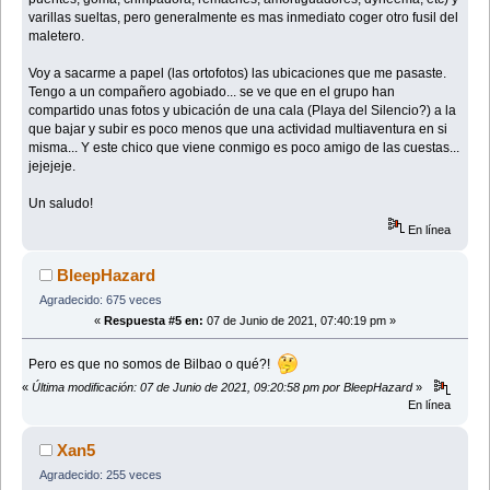
varillas sueltas, pero generalmente es mas inmediato coger otro fusil del
maletero.
Voy a sacarme a papel (las ortofotos) las ubicaciones que me pasaste.
Tengo a un compañero agobiado... se ve que en el grupo han
compartido unas fotos y ubicación de una cala (Playa del Silencio?) a la
que bajar y subir es poco menos que una actividad multiaventura en si
misma... Y este chico que viene conmigo es poco amigo de las cuestas...
jejejeje.
Un saludo!
En línea
BleepHazard
Agradecido: 675 veces
«
Respuesta #5 en:
07 de Junio de 2021, 07:40:19 pm »
Pero es que no somos de Bilbao o qué?!
«
Última modificación: 07 de Junio de 2021, 09:20:58 pm por BleepHazard
»
En línea
Xan5
Agradecido: 255 veces