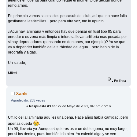
tenerlos en cuenta para cuando llegue el momento de decidir dónde
remojarnos.
En principio vamos solo socios pescasub del club, así que no hace falta
gestionar a las familias... pero para otra vez, me lo apunto.
¿Aquí hay laminaria y entonces hay que pensar en fusil tipo 85 para
enredar o es zona más limpia e interesa llevar artillería más pesada por
si hay depredadores (pensando en dentones, por ejemplo)? Ya se que
va a depender también de la turbiedad del agua... pero hablo de la
orografía y algas.
Un saludo,
Mikel
En línea
Xan5
Agradecido: 255 veces
«
Respuesta #3 en:
27 de Mayo de 2021, 04:55:17 pm »
Uff, lo de la laminaria aquí es una pena. Hace años había cantidad, pero
apenas queda
.
Un 90, llevaría yo. Aunque si quieres usar un doble goma, no muy largo,
por si los dentex, pues también iría bien. Ya calentó algo y se ven