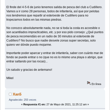
El finde del 4-5-6 de junio tenemos salida de pesca del club a Cudillero.
Vamos a ir como 28 personas, todos de infantería, así que por pelotas
nos tendremos que repartir al este/oeste de Cudillero para no
tropezarnos todos en las mismas piedras.
No conozco absolutamente nada, no se si toda la costa es accesible o
son acantilados impracticables, etc. y por eso pido consejo: ¿Qué puntos
de pesca recomendáis en un radio de 30 minutos al este/oeste de
Cudillero? No busco que nadie desvele zonas super secretas, solo
quiero ver dónde puedo mojarme.
Importante poder aparcar y entrar de infantería, saber con cuánto mar de
fondo se puede entrar o no (que no es lo mismo una playa o abrigo, que
entrar saltando por las rocas)...
Un saludo y gracias de antemano!
Mikel
En línea
Xan5
Agradecido: 255 veces
«
Respuesta #1 en:
27 de Mayo de 2021, 11:25:12 am »