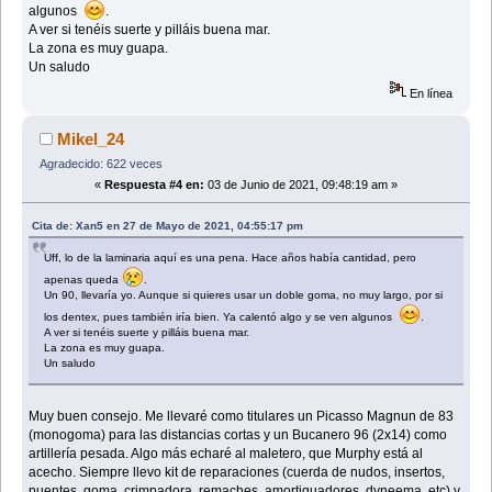
algunos
.
A ver si tenéis suerte y pilláis buena mar.
La zona es muy guapa.
Un saludo
En línea
Mikel_24
Agradecido: 622 veces
«
Respuesta #4 en:
03 de Junio de 2021, 09:48:19 am »
Cita de: Xan5 en 27 de Mayo de 2021, 04:55:17 pm
Uff, lo de la laminaria aquí es una pena. Hace años había cantidad, pero
apenas queda
.
Un 90, llevaría yo. Aunque si quieres usar un doble goma, no muy largo, por si
los dentex, pues también iría bien. Ya calentó algo y se ven algunos
.
A ver si tenéis suerte y pilláis buena mar.
La zona es muy guapa.
Un saludo
Muy buen consejo. Me llevaré como titulares un Picasso Magnun de 83
(monogoma) para las distancias cortas y un Bucanero 96 (2x14) como
artillería pesada. Algo más echaré al maletero, que Murphy está al
acecho. Siempre llevo kit de reparaciones (cuerda de nudos, insertos,
puentes, goma, crimpadora, remaches, amortiguadores, dyneema, etc) y