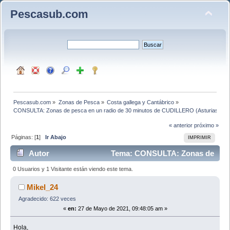
Pescasub.com
Pescasub.com
»
Zonas de Pesca
»
Costa gallega y Cantábrico
»
CONSULTA: Zonas de pesca en un radio de 30 minutos de CUDILLERO (Asturias)
« anterior
próximo »
Páginas: [
1
]
Ir Abajo
IMPRIMIR
Autor
Tema: CONSULTA: Zonas de
pesca en un radio de 30 minutos de CUDILLERO
0 Usuarios y 1 Visitante están viendo este tema.
(Asturias) (Leído 10904 veces)
Mikel_24
Agradecido: 622 veces
«
en:
27 de Mayo de 2021, 09:48:05 am »
Hola,