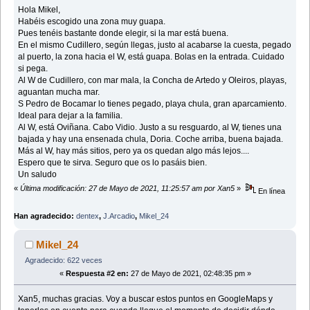
Hola Mikel,
Habéis escogido una zona muy guapa.
Pues tenéis bastante donde elegir, si la mar está buena.
En el mismo Cudillero, según llegas, justo al acabarse la cuesta, pegado
al puerto, la zona hacia el W, está guapa. Bolas en la entrada. Cuidado
si pega.
Al W de Cudillero, con mar mala, la Concha de Artedo y Oleiros, playas,
aguantan mucha mar.
S Pedro de Bocamar lo tienes pegado, playa chula, gran aparcamiento.
Ideal para dejar a la familia.
Al W, está Oviñana. Cabo Vidio. Justo a su resguardo, al W, tienes una
bajada y hay una ensenada chula, Doria. Coche arriba, buena bajada.
Más al W, hay más sitios, pero ya os quedan algo más lejos....
Espero que te sirva. Seguro que os lo pasáis bien.
Un saludo
«
Última modificación: 27 de Mayo de 2021, 11:25:57 am por Xan5
»
En línea
Han agradecido:
dentex
,
J.Arcadio
,
Mikel_24
Mikel_24
Agradecido: 622 veces
«
Respuesta #2 en:
27 de Mayo de 2021, 02:48:35 pm »
Xan5, muchas gracias. Voy a buscar estos puntos en GoogleMaps y