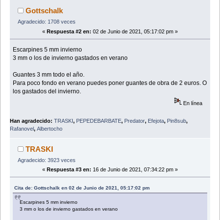
Gottschalk
Agradecido: 1708 veces
«
Respuesta #2 en:
02 de Junio de 2021, 05:17:02 pm »
Escarpines 5 mm invierno
3 mm o los de invierno gastados en verano
Guantes 3 mm todo el año.
Para poco fondo en verano puedes poner guantes de obra de 2 euros. O
los gastados del invierno.
En línea
Han agradecido:
TRASKI
,
PEPEDEBARBATE
,
Predator
,
Efejota
,
Pin8sub
,
Rafanovel
,
Albertocho
TRASKI
Agradecido: 3923 veces
«
Respuesta #3 en:
16 de Junio de 2021, 07:34:22 pm »
Cita de: Gottschalk en 02 de Junio de 2021, 05:17:02 pm
Escarpines 5 mm invierno
3 mm o los de invierno gastados en verano