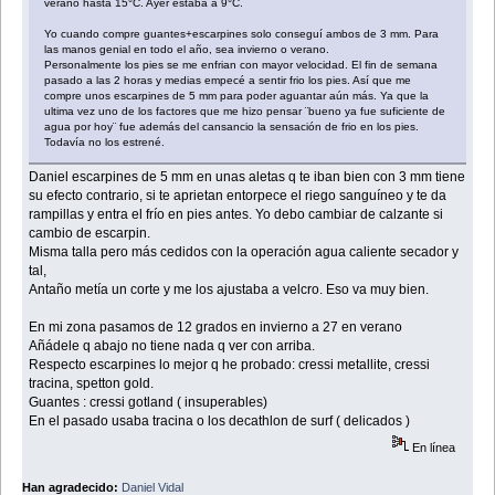
verano hasta 15°C. Ayer estaba a 9°C.
Yo cuando compre guantes+escarpines solo conseguí ambos de 3 mm. Para
las manos genial en todo el año, sea invierno o verano.
Personalmente los pies se me enfrian con mayor velocidad. El fin de semana
pasado a las 2 horas y medias empecé a sentir frio los pies. Así que me
compre unos escarpines de 5 mm para poder aguantar aún más. Ya que la
ultima vez uno de los factores que me hizo pensar ¨bueno ya fue suficiente de
agua por hoy¨ fue además del cansancio la sensación de frio en los pies.
Todavía no los estrené.
Daniel escarpines de 5 mm en unas aletas q te iban bien con 3 mm tiene
su efecto contrario, si te aprietan entorpece el riego sanguíneo y te da
rampillas y entra el frío en pies antes. Yo debo cambiar de calzante si
cambio de escarpin.
Misma talla pero más cedidos con la operación agua caliente secador y
tal,
Antaño metía un corte y me los ajustaba a velcro. Eso va muy bien.
En mi zona pasamos de 12 grados en invierno a 27 en verano
Añádele q abajo no tiene nada q ver con arriba.
Respecto escarpines lo mejor q he probado: cressi metallite, cressi
tracina, spetton gold.
Guantes : cressi gotland ( insuperables)
En el pasado usaba tracina o los decathlon de surf ( delicados )
En línea
Han agradecido:
Daniel Vidal