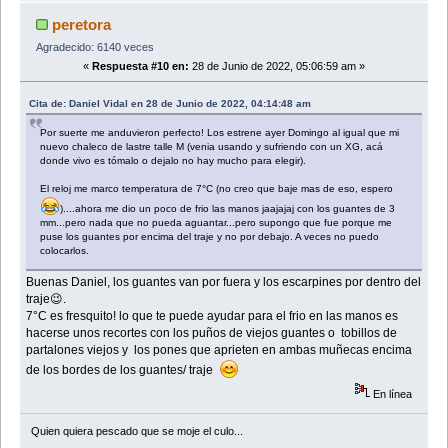
peretora
Agradecido: 6140 veces
«
Respuesta #10 en:
28 de Junio de 2022, 05:06:59 am »
Cita de: Daniel Vidal en 28 de Junio de 2022, 04:14:48 am
Por suerte me anduvieron perfecto! Los estrene ayer Domingo al igual que mi
nuevo chaleco de lastre talle M (venia usando y sufriendo con un XG, acá
donde vivo es tómalo o dejalo no hay mucho para elegir).
El reloj me marco temperatura de 7°C (no creo que baje mas de eso, espero
)....ahora me dio un poco de frio las manos jaajajaj con los guantes de 3
mm...pero nada que no pueda aguantar...pero supongo que fue porque me
puse los guantes por encima del traje y no por debajo. A veces no puedo
colocarlos.
Buenas Daniel, los guantes van por fuera y los escarpines por dentro del
traje😉.
7°C es fresquito! lo que te puede ayudar para el frio en las manos es
hacerse unos recortes con los puños de viejos guantes o tobillos de
partalones viejos y los pones que aprieten en ambas muñecas encima
de los bordes de los guantes/ traje
En línea
Quien quiera pescado que se moje el culo...