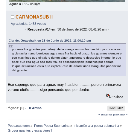
Agüita a 13°C un lujo!
CARMONASUB II
Agradecido: 1453 veces
«
Respuesta #14 en:
30 de Junio de 2022, 08:41:20 am »
Cita de: Gottschalk en 28 de Junio de 2022, 11:06:10 pm
ponerse los guantes por debajo de la manga es mucho mas frio. ya q cada vez
q cierras la mano bombeas agua mas fria hacia el brazo, los guantes siempre o
son mas finos que el traje o tienen algun agujerete o descocido interno. lo que
hace que esa agua sea mas fria. es desaconsejable ponerlos por debajo.
lo que si funciona es lo q te explica Pere de añadir unos manguitos por encima
del guante.
Eso supongo que para aguas muy frias bien.............pero en primavera
verano otoño............sigo pensando que por dentro.
En línea
Páginas: [
1
]
2
Ir Arriba
IMPRIMIR
« anterior
próximo »
Pescasub.com
»
Foros Pesca Submarina
»
Iniciación a la pesca submarina
»
Grosor guantes y escarpines?