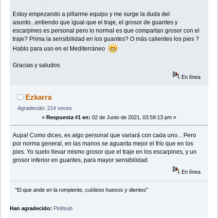
Estoy empezando a pillarme equipo y me surge la duda del
asunto...entiendo que igual que el traje, el grosor de guantes y
escarpines es personal pero lo normal es que compartan grosor con el
traje? Prima la sensibilidad en los guantes? O más calientes los pies ?
Hablo para uso en el Mediterráneo
Gracias y saludos
En línea
Ezkarra
Agradecido: 214 veces
«
Respuesta #1 en:
02 de Junio de 2021, 03:59:13 pm »
Aupa! Como dices, es algo personal que variará con cada uno... Pero
por norma general, en las manos se aguanta mejor el frío que en los
pies. Yo suelo llevar mismo grosor que el traje en los escarpines, y un
grosor inferior en guantes, para mayor sensibilidad.
En línea
"El que ande en la rompiente, cuídese huesos y dientes"
Han agradecido:
Pin8sub