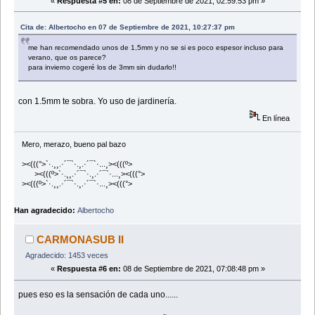
«
Respuesta #5 en:
08 de Septiembre de 2021, 02:59:53 pm »
Cita de: Albertocho en 07 de Septiembre de 2021, 10:27:37 pm
me han recomendado unos de 1,5mm y no se si es poco espesor incluso para
verano, que os parece?
para invierno cogeré los de 3mm sin dudarlo!!
con 1.5mm te sobra. Yo uso de jardinería.
En línea
Mero, merazo, bueno pal bazo
><(((°>`·.¸¸.·´¯`·.¸.·´¯`·...¸><(((º>
><(((º>`·.¸¸.·´¯`·.¸.·´¯`·...¸><(((°>
><(((º>`·.¸¸.·´¯`·.¸.·´¯`·...¸><(((°>
Han agradecido:
Albertocho
CARMONASUB II
Agradecido: 1453 veces
«
Respuesta #6 en:
08 de Septiembre de 2021, 07:08:48 pm »
pues eso es la sensación de cada uno......