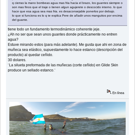
q cierras la mano bombeas agua mas fria hacia el brazo, los guantes siempre o
son mas finos que el traje o tienen algun agujerete o descocido interno. lo que
hace que esa agua sea mas fria. es desaconsejable ponerlos por debajo.
lo que si funciona es lo q te explica Pere de añadir unos manguitos por encima
del guante.
tiene todo un fundamento termodinámico coherente jeje.
¿Ah no ser que sean unos guantes donde prácticamente no entren
agua?
Estuve mirando estos (para más adelante). Me gusta que ahi en zona de
muñeca sea elástico, supuestamente lo hace estanco (descripción del
producto) al quedar ceñido.
30 dolares.
¨La silueta preformada de las muñecas (corte ceñido) en Glide Skin
produce un sellado estanco.¨
En línea