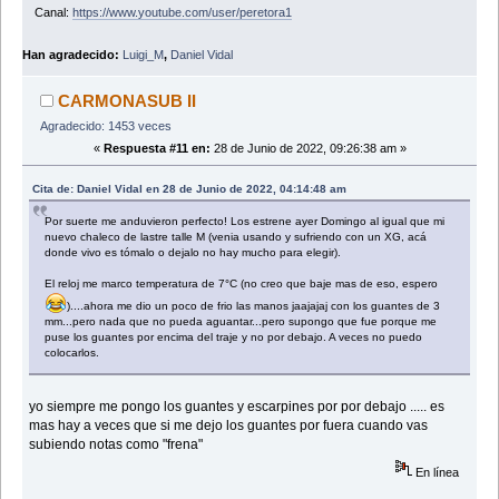
Canal:
https://www.youtube.com/user/peretora1
Han agradecido:
Luigi_M
,
Daniel Vidal
CARMONASUB II
Agradecido: 1453 veces
«
Respuesta #11 en:
28 de Junio de 2022, 09:26:38 am »
Cita de: Daniel Vidal en 28 de Junio de 2022, 04:14:48 am
Por suerte me anduvieron perfecto! Los estrene ayer Domingo al igual que mi
nuevo chaleco de lastre talle M (venia usando y sufriendo con un XG, acá
donde vivo es tómalo o dejalo no hay mucho para elegir).
El reloj me marco temperatura de 7°C (no creo que baje mas de eso, espero
)....ahora me dio un poco de frio las manos jaajajaj con los guantes de 3
mm...pero nada que no pueda aguantar...pero supongo que fue porque me
puse los guantes por encima del traje y no por debajo. A veces no puedo
colocarlos.
yo siempre me pongo los guantes y escarpines por por debajo ..... es
mas hay a veces que si me dejo los guantes por fuera cuando vas
subiendo notas como "frena"
En línea