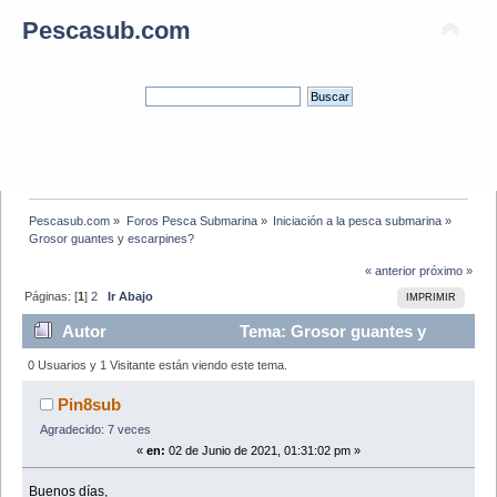
Pescasub.com
Pescasub.com
»
Foros Pesca Submarina
»
Iniciación a la pesca submarina
»
Grosor guantes y escarpines?
« anterior
próximo »
Páginas: [
1
]
2
Ir Abajo
IMPRIMIR
Autor
Tema: Grosor guantes y
escarpines? (Leído 15022 veces)
0 Usuarios y 1 Visitante están viendo este tema.
Pin8sub
Agradecido: 7 veces
«
en:
02 de Junio de 2021, 01:31:02 pm »
Buenos días,