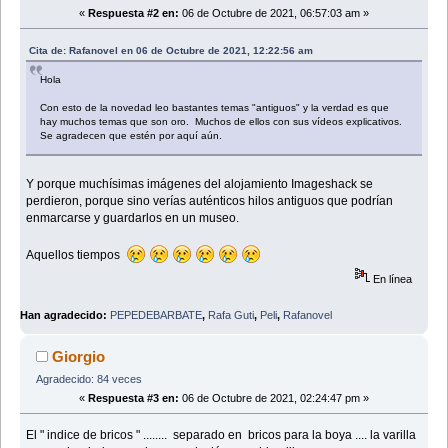
«
Respuesta #2 en:
06 de Octubre de 2021, 06:57:03 am »
Cita de: Rafanovel en 06 de Octubre de 2021, 12:22:56 am
Hola
Con esto de la novedad leo bastantes temas "antiguos" y la verdad es que
hay muchos temas que son oro. Muchos de ellos con sus vídeos explicativos.
Se agradecen que estén por aquí aún.
Y porque muchísimas imágenes del alojamiento Imageshack se
perdieron, porque sino verías auténticos hilos antiguos que podrían
enmarcarse y guardarlos en un museo.
Aquellos tiempos
En línea
Han agradecido:
PEPEDEBARBATE
,
Rafa Guti
,
Peli
,
Rafanovel
Giorgio
Agradecido: 84 veces
«
Respuesta #3 en:
06 de Octubre de 2021, 02:24:47 pm »
El " indice de bricos " ........ separado en bricos para la boya .... la varilla