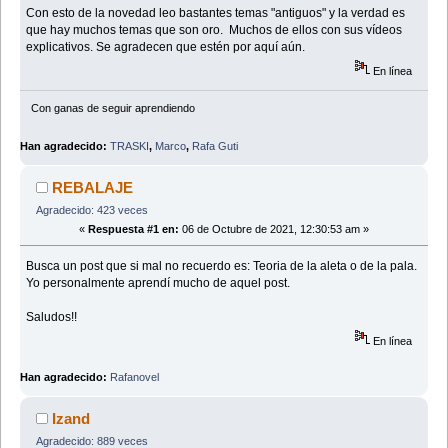
Con esto de la novedad leo bastantes temas "antiguos" y la verdad es
que hay muchos temas que son oro. Muchos de ellos con sus vídeos
explicativos. Se agradecen que estén por aquí aún.
En línea
Con ganas de seguir aprendiendo
Han agradecido:
TRASKI
,
Marco
,
Rafa Guti
REBALAJE
Agradecido: 423 veces
«
Respuesta #1 en:
06 de Octubre de 2021, 12:30:53 am »
Busca un post que si mal no recuerdo es: Teoria de la aleta o de la pala.
Yo personalmente aprendí mucho de aquel post.
Saludos!!
En línea
Han agradecido:
Rafanovel
Izand
Agradecido: 889 veces