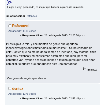
)>
Llegar a viejo pescando, es mejor que buscar la pieza de tu muerte.
Han agradecido:
Rafanovel
Rafanovel
Agradecido: 1416 veces
«
Respuesta #8 en:
24 de Mayo de 2023, 02:28:20 pm »
Pues sigo a lo mío, y ese montón de gente que aportaba
ideas/investigaciones/materiales de marcas/ect... Se ha cansado de
esto? Obvio que no me ha dado tiempo de leer todo, hay material finito
pero muy extenso y muchos temas están más que bien, pero tal
conforme vas leyendo echas de menos a mucha gente que lleva años
con el mute puesto que enriquecen esto una barbaridad.
En línea
Con ganas de seguir aprendiendo
dentex
Agradecido: 1375 veces
«
Respuesta #9 en:
24 de Mayo de 2023, 02:52:45 pm »