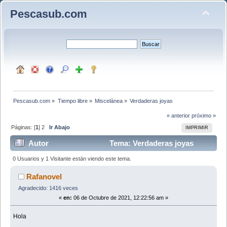
Pescasub.com
Pescasub.com
»
Tiempo libre
»
Miscelánea
»
Verdaderas joyas
« anterior
próximo »
Páginas: [
1
]
2
Ir Abajo
IMPRIMIR
Autor
Tema: Verdaderas joyas
(Leído 20814 veces)
0 Usuarios y 1 Visitante están viendo este tema.
Rafanovel
Agradecido: 1416 veces
«
en:
06 de Octubre de 2021, 12:22:56 am »
Hola