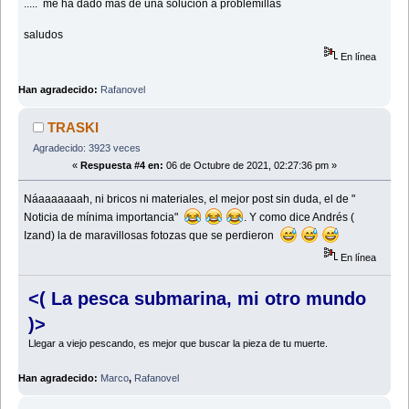
..... me ha dado mas de una solución a problemillas
saludos
En línea
Han agradecido:
Rafanovel
TRASKI
Agradecido: 3923 veces
«
Respuesta #4 en:
06 de Octubre de 2021, 02:27:36 pm »
Náaaaaaaah, ni bricos ni materiales, el mejor post sin duda, el de "
Noticia de mínima importancia"
. Y como dice Andrés (
Izand) la de maravillosas fotozas que se perdieron
En línea
<( La pesca submarina, mi otro mundo
)>
Llegar a viejo pescando, es mejor que buscar la pieza de tu muerte.
Han agradecido:
Marco
,
Rafanovel