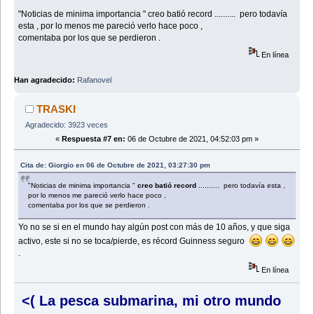
"Noticias de minima importancia " creo batió record .......... pero todavía
esta , por lo menos me pareció verlo hace poco ,
comentaba por los que se perdieron .
En línea
Han agradecido:
Rafanovel
TRASKI
Agradecido: 3923 veces
«
Respuesta #7 en:
06 de Octubre de 2021, 04:52:03 pm »
Cita de: Giorgio en 06 de Octubre de 2021, 03:27:30 pm
"Noticias de minima importancia "
creo batió record
.......... pero todavía esta ,
por lo menos me pareció verlo hace poco ,
comentaba por los que se perdieron .
Yo no se si en el mundo hay algún post con más de 10 años, y que siga
activo, este si no se toca/pierde, es récord Guinness seguro
.
En línea
<( La pesca submarina, mi otro mundo