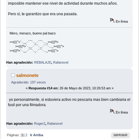
imposible mantener ese nivel de actividad durante muchos años.
Pero sí, te garantizo que era una pasada.
En línea
Mero, merazo, bueno pal bazo
><(((°>`·.¸¸.·´¯`·.¸.·´¯`·...¸><(((º>
><(((º>`·.¸¸.·´¯`·.¸.·´¯`·...¸><(((°>
><(((º>`·.¸¸.·´¯`·.¸.·´¯`·...¸><(((°>
Han agradecido:
REBALAJE
,
Rafanovel
salmonete
Agradecido: 197 veces
«
Respuesta #14 en:
26 de Mayo de 2023, 10:26:53 am »
yo personalmente, si estuviera activo no pescaria mas bien cambiaria el
fusil por una filmadora.
En línea
Han agradecido:
Roger2
,
Rafanovel
Páginas: [
1
]
2
Ir Arriba
IMPRIMIR