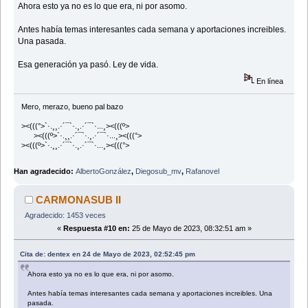
Ahora esto ya no es lo que era, ni por asomo.
Antes había temas interesantes cada semana y aportaciones increibles.
Una pasada.
Esa generación ya pasó. Ley de vida.
En línea
Mero, merazo, bueno pal bazo
><(((°>`·.¸¸.·´¯`·.¸.·´¯`·...¸><(((º>
><(((º>`·.¸¸.·´¯`·.¸.·´¯`·...¸><(((°>
><(((º>`·.¸¸.·´¯`·.¸.·´¯`·...¸><(((°>
Han agradecido:
AlbertoGonzález
,
Diegosub_mv
,
Rafanovel
CARMONASUB II
Agradecido: 1453 veces
«
Respuesta #10 en:
25 de Mayo de 2023, 08:32:51 am »
Cita de: dentex en 24 de Mayo de 2023, 02:52:45 pm
Ahora esto ya no es lo que era, ni por asomo.
Antes había temas interesantes cada semana y aportaciones increibles. Una
pasada.