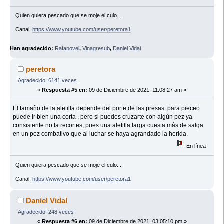
Quien quiera pescado que se moje el culo...
Canal:
https://www.youtube.com/user/peretora1
Han agradecido:
Rafanovel
,
Vinagresub
,
Daniel Vidal
peretora
Agradecido: 6141 veces
«
Respuesta #5 en:
09 de Diciembre de 2021, 11:08:27 am »
El tamaño de la aletilla depende del porte de las presas. para pieceo
puede ir bien una corta , pero si puedes cruzarte con algún pez ya
consistente no la recortes, pues una aletilla larga cuesta más de salga
en un pez combativo que al luchar se haya agrandado la herida.
En línea
Quien quiera pescado que se moje el culo...
Canal:
https://www.youtube.com/user/peretora1
Daniel Vidal
Agradecido: 248 veces
«
Respuesta #6 en:
09 de Diciembre de 2021, 03:05:10 pm »