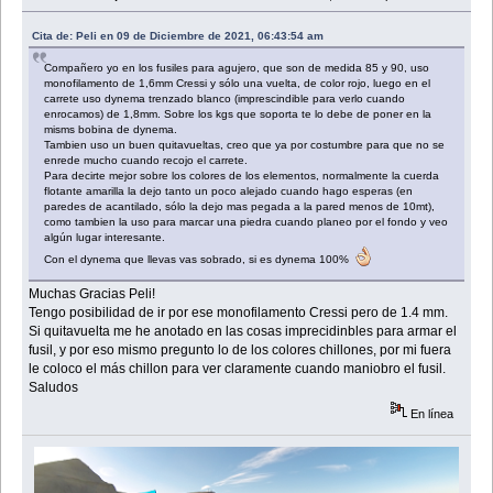
Cita de: Peli en 09 de Diciembre de 2021, 06:43:54 am
Compañero yo en los fusiles para agujero, que son de medida 85 y 90, uso
monofilamento de 1,6mm Cressi y sólo una vuelta, de color rojo, luego en el
carrete uso dynema trenzado blanco (imprescindible para verlo cuando
enrocamos) de 1,8mm. Sobre los kgs que soporta te lo debe de poner en la
misms bobina de dynema.
Tambien uso un buen quitavueltas, creo que ya por costumbre para que no se
enrede mucho cuando recojo el carrete.
Para decirte mejor sobre los colores de los elementos, normalmente la cuerda
flotante amarilla la dejo tanto un poco alejado cuando hago esperas (en
paredes de acantilado, sólo la dejo mas pegada a la pared menos de 10mt),
como tambien la uso para marcar una piedra cuando planeo por el fondo y veo
algún lugar interesante.
Con el dynema que llevas vas sobrado, si es dynema 100%
Muchas Gracias Peli!
Tengo posibilidad de ir por ese monofilamento Cressi pero de 1.4 mm.
Si quitavuelta me he anotado en las cosas imprecidinbles para armar el
fusil, y por eso mismo pregunto lo de los colores chillones, por mi fuera
le coloco el más chillon para ver claramente cuando maniobro el fusil.
Saludos
En línea