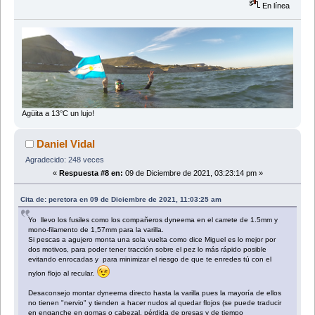
En línea
Agüita a 13°C un lujo!
Daniel Vidal
Agradecido: 248 veces
«
Respuesta #8 en:
09 de Diciembre de 2021, 03:23:14 pm »
Cita de: peretora en 09 de Diciembre de 2021, 11:03:25 am
Yo llevo los fusiles como los compañeros dyneema en el carrete de 1.5mm y
mono-filamento de 1,57mm para la varilla.
Si pescas a agujero monta una sola vuelta como dice Miguel es lo mejor por
dos motivos, para poder tener tracción sobre el pez lo más rápido posible
evitando enrocadas y para minimizar el riesgo de que te enredes tú con el
nylon flojo al recular.
Desaconsejo montar dyneema directo hasta la varilla pues la mayoría de ellos
no tienen "nervio" y tienden a hacer nudos al quedar flojos (se puede traducir
en enganche en gomas o cabezal, pérdida de presas y de tiempo