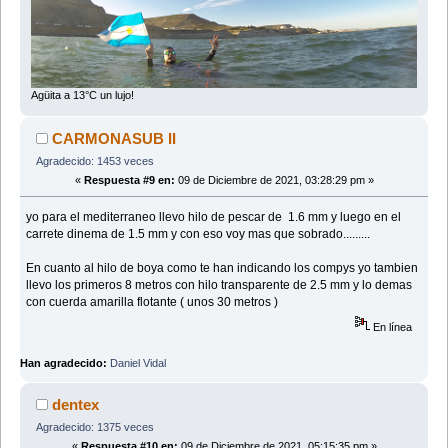
Agüita a 13°C un lujo!
CARMONASUB II
Agradecido: 1453 veces
«
Respuesta #9 en:
09 de Diciembre de 2021, 03:28:29 pm »
yo para el mediterraneo llevo hilo de pescar de 1.6 mm y luego en el
carrete dinema de 1.5 mm y con eso voy mas que sobrado.........
En cuanto al hilo de boya como te han indicando los compys yo tambien
llevo los primeros 8 metros con hilo transparente de 2.5 mm y lo demas
con cuerda amarilla flotante ( unos 30 metros )
En línea
Han agradecido:
Daniel Vidal
dentex
Agradecido: 1375 veces
«
Respuesta #10 en:
09 de Diciembre de 2021, 05:15:35 pm »