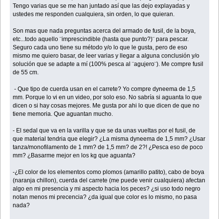
Tengo varias que se me han juntado así que las dejo explayadas y
ustedes me responden cualquiera, sin orden, lo que quieran.
Son mas que nada preguntas acerca del armado de fusil, de la boya,
etc...todo aquello ¨imprescindible (hasta que punto?)¨ para pescar.
Seguro cada uno tiene su método y/o lo que le gusta, pero de eso
mismo me quiero basar, de leer varias y llegar a alguna conclusión y/o
solución que se adapte a mí (100% pesca al ¨agujero¨). Me compre fusil
de 55 cm.
- Que tipo de cuerda usan en el carrete? Yo compre dyneema de 1,5
mm. Porque lo vi en un video, por solo eso. No sabría si aguanta lo que
dicen o si hay cosas mejores. Me gusta por ahi lo que dicen de que no
tiene memoria. Que aguantan mucho.
- El sedal que va en la varilla y que se da unas vueltas por el fusil, de
que material tendria que elegir? ¿La misma dyneema de 1,5 mm? ¿Usar
tanza/monofilamento de 1 mm? de 1,5 mm? de 2?! ¿Pesca eso de poco
mm? ¿Basarme mejor en los kg que aguanta?
-¿El color de los elementos como plomos (amarillo patito), cabo de boya
(naranja chillon), cuerda del carrete (me puede venir cualquiera) afectan
algo en mi presencia y mi aspecto hacia los peces? ¿si uso todo negro
notan menos mi precencia? ¿da igual que color es lo mismo, no pasa
nada?