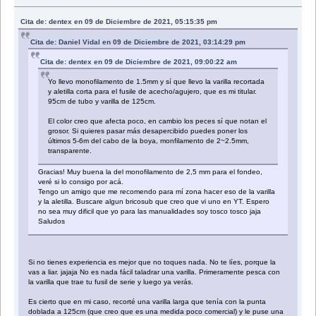
Cita de: dentex en 09 de Diciembre de 2021, 05:15:35 pm
Cita de: Daniel Vidal en 09 de Diciembre de 2021, 03:14:29 pm
Cita de: dentex en 09 de Diciembre de 2021, 09:00:22 am
Yo llevo monofilamento de 1.5mm y sí que llevo la varilla recortada
y aletilla corta para el fusile de acecho/agujero, que es mi titular.
95cm de tubo y varilla de 125cm.
El color creo que afecta poco, en cambio los peces sí que notan el
grosor. Si quieres pasar más desapercibido puedes poner los
últimos 5-6m del cabo de la boya, monfilamento de 2~2.5mm,
transparente.
Gracias! Muy buena la del monofilamento de 2,5 mm para el fondeo,
veré si lo consigo por acá.
Tengo un amigo que me recomendo para mí zona hacer eso de la varilla
y la aletilla. Buscare algun bricosub que creo que vi uno en YT. Espero
no sea muy dificil que yo para las manualidades soy tosco tosco jaja
Saludos
Si no tienes experiencia es mejor que no toques nada. No te líes, porque la
vas a liar. jajaja No es nada fácil taladrar una varilla. Primeramente pesca con
la varilla que trae tu fusil de serie y luego ya verás.
Es cierto que en mi caso, recorté una varilla larga que tenía con la punta
doblada a 125cm (que creo que es una medida poco comercial) y le puse una