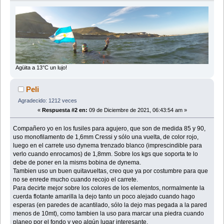
Agüita a 13°C un lujo!
Peli
Agradecido: 1212 veces
«
Respuesta #2 en:
09 de Diciembre de 2021, 06:43:54 am »
Compañero yo en los fusiles para agujero, que son de medida 85 y 90,
uso monofilamento de 1,6mm Cressi y sólo una vuelta, de color rojo,
luego en el carrete uso dynema trenzado blanco (imprescindible para
verlo cuando enrocamos) de 1,8mm. Sobre los kgs que soporta te lo
debe de poner en la misms bobina de dynema.
Tambien uso un buen quitavueltas, creo que ya por costumbre para que
no se enrede mucho cuando recojo el carrete.
Para decirte mejor sobre los colores de los elementos, normalmente la
cuerda flotante amarilla la dejo tanto un poco alejado cuando hago
esperas (en paredes de acantilado, sólo la dejo mas pegada a la pared
menos de 10mt), como tambien la uso para marcar una piedra cuando
planeo por el fondo y veo algún lugar interesante.