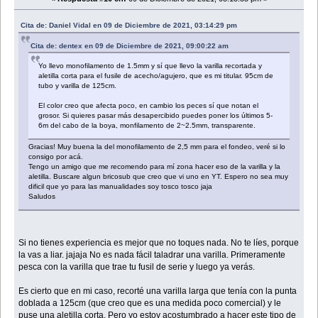
Cita de: Daniel Vidal en 09 de Diciembre de 2021, 03:14:29 pm
Cita de: dentex en 09 de Diciembre de 2021, 09:00:22 am
Yo llevo monofilamento de 1.5mm y sí que llevo la varilla recortada y
aletilla corta para el fusile de acecho/agujero, que es mi titular. 95cm de
tubo y varilla de 125cm.
El color creo que afecta poco, en cambio los peces sí que notan el
grosor. Si quieres pasar más desapercibido puedes poner los últimos 5-
6m del cabo de la boya, monfilamento de 2~2.5mm, transparente.
Gracias! Muy buena la del monofilamento de 2,5 mm para el fondeo, veré si lo
consigo por acá.
Tengo un amigo que me recomendo para mí zona hacer eso de la varilla y la
aletilla. Buscare algun bricosub que creo que vi uno en YT. Espero no sea muy
dificil que yo para las manualidades soy tosco tosco jaja
Saludos
Si no tienes experiencia es mejor que no toques nada. No te líes, porque
la vas a liar. jajaja No es nada fácil taladrar una varilla. Primeramente
pesca con la varilla que trae tu fusil de serie y luego ya verás.
Es cierto que en mi caso, recorté una varilla larga que tenía con la punta
doblada a 125cm (que creo que es una medida poco comercial) y le
puse una aletilla corta. Pero yo estoy acostumbrado a hacer este tipo de