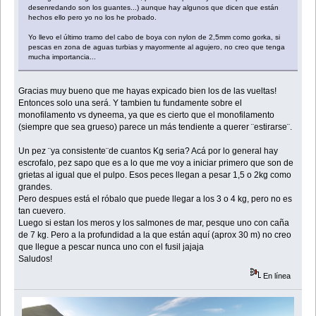
desenredando son los guantes...) aunque hay algunos que dicen que están
hechos ello pero yo no los he probado.
Yo llevo el último tramo del cabo de boya con nylon de 2,5mm como gorka, si
pescas en zona de aguas turbias y mayormente al agujero, no creo que tenga
mucha importancia...
Gracias muy bueno que me hayas expicado bien los de las vueltas!
Entonces solo una será. Y tambien tu fundamente sobre el
monofilamento vs dyneema, ya que es cierto que el monofilamento
(siempre que sea grueso) parece un más tendiente a querer ¨estirarse¨.
Un pez ¨ya consistente¨de cuantos Kg seria? Acá por lo general hay
escrofalo, pez sapo que es a lo que me voy a iniciar primero que son de
grietas al igual que el pulpo. Esos peces llegan a pesar 1,5 o 2kg como
grandes.
Pero despues está el róbalo que puede llegar a los 3 o 4 kg, pero no es
tan cuevero.
Luego si estan los meros y los salmones de mar, pesque uno con caña
de 7 kg. Pero a la profundidad a la que están aquí (aprox 30 m) no creo
que llegue a pescar nunca uno con el fusil jajaja
Saludos!
En línea