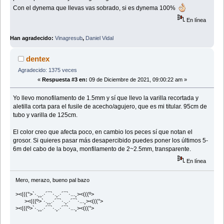
Con el dynema que llevas vas sobrado, si es dynema 100%
En línea
Han agradecido:
Vinagresub
,
Daniel Vidal
dentex
Agradecido: 1375 veces
«
Respuesta #3 en:
09 de Diciembre de 2021, 09:00:22 am »
Yo llevo monofilamento de 1.5mm y sí que llevo la varilla recortada y
aletilla corta para el fusile de acecho/agujero, que es mi titular. 95cm de
tubo y varilla de 125cm.
El color creo que afecta poco, en cambio los peces sí que notan el
grosor. Si quieres pasar más desapercibido puedes poner los últimos 5-
6m del cabo de la boya, monfilamento de 2~2.5mm, transparente.
En línea
Mero, merazo, bueno pal bazo
><(((°>`·.¸¸.·´¯`·.¸.·´¯`·...¸><(((º>
><(((º>`·.¸¸.·´¯`·.¸.·´¯`·...¸><(((°>
><(((º>`·.¸¸.·´¯`·.¸.·´¯`·...¸><(((°>