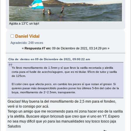
Agüita a 13°C un lujo!
Daniel Vidal
Agradecido: 248 veces
«
Respuesta #7 en:
09 de Diciembre de 2021, 03:14:29 pm »
Cita de: dentex en 09 de Diciembre de 2021, 09:00:22 am
Yo llevo monofilamento de 1.5mm y sí que llevo la varilla recortada y aletilla
corta para el fusile de acecho/agujero, que es mi titular. 95cm de tubo y varilla
de 125cm.
El color creo que afecta poco, en cambio los peces sí que notan el grosor. Si
quieres pasar más desapercibido puedes poner los últimos 5-6m del cabo de la
boya, monfilamento de 2~2.5mm, transparente.
Gracias! Muy buena la del monofilamento de 2,5 mm para el fondeo,
veré si lo consigo por acá.
Tengo un amigo que me recomendo para mí zona hacer eso de la varilla
y la aletilla. Buscare algun bricosub que creo que vi uno en YT. Espero
no sea muy dificil que yo para las manualidades soy tosco tosco jaja
Saludos