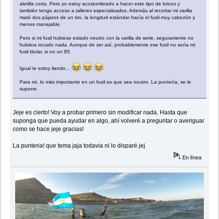
aletilla corta. Pero yo estoy acostumbrado a hacer este tipo de bricos y
también tengo acceso a talleres especializados. Además al recortar mi varilla
maté dos pájaros de un tiro, la longitud estándar hacía el fusil muy cabezón y
menos manejable.
Pero si mi fusil hubiese estado neutro con la varilla de serie, seguramente no
hubiera tocado nada. Aunque de ser así, probablemente ese fusil no sería mi
fusil titular, si no un 85.
Igual te estoy liando...
Para mí, lo más importante en un fusil es que sea neutro. La puntería, se le
supone.
Jeje es cierto! Voy a probar primero sin modificar nada. Hasta que
suponga que pueda ayudar en algo, ahí volveré a preguntar o averiguar
como se hace jeje gracias!
La punteria! que tema jaja todavia ni lo disparé jej
En línea