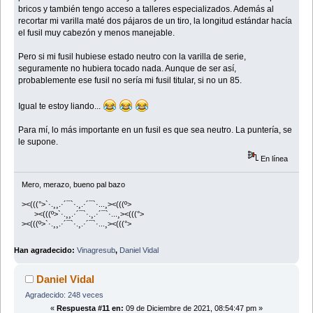
bricos y también tengo acceso a talleres especializados. Además al
recortar mi varilla maté dos pájaros de un tiro, la longitud estándar hacía
el fusil muy cabezón y menos manejable.
Pero si mi fusil hubiese estado neutro con la varilla de serie,
seguramente no hubiera tocado nada. Aunque de ser así,
probablemente ese fusil no sería mi fusil titular, si no un 85.
Igual te estoy liando...
Para mí, lo más importante en un fusil es que sea neutro. La puntería, se
le supone.
En línea
Mero, merazo, bueno pal bazo
><(((°>`·.¸¸.·´¯`·.¸.·´¯`·...¸><(((º>
><(((º>`·.¸¸.·´¯`·.¸.·´¯`·...¸><(((°>
><(((º>`·.¸¸.·´¯`·.¸.·´¯`·...¸><(((°>
Han agradecido:
Vinagresub
,
Daniel Vidal
Daniel Vidal
Agradecido: 248 veces
«
Respuesta #11 en:
09 de Diciembre de 2021, 08:54:47 pm »