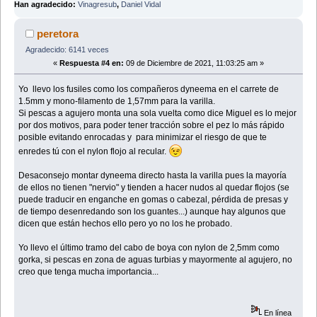
Han agradecido:
Vinagresub
,
Daniel Vidal
peretora
Agradecido: 6141 veces
«
Respuesta #4 en:
09 de Diciembre de 2021, 11:03:25 am »
Yo llevo los fusiles como los compañeros dyneema en el carrete de
1.5mm y mono-filamento de 1,57mm para la varilla.
Si pescas a agujero monta una sola vuelta como dice Miguel es lo mejor
por dos motivos, para poder tener tracción sobre el pez lo más rápido
posible evitando enrocadas y para minimizar el riesgo de que te
enredes tú con el nylon flojo al recular.
Desaconsejo montar dyneema directo hasta la varilla pues la mayoría
de ellos no tienen "nervio" y tienden a hacer nudos al quedar flojos (se
puede traducir en enganche en gomas o cabezal, pérdida de presas y
de tiempo desenredando son los guantes...) aunque hay algunos que
dicen que están hechos ello pero yo no los he probado.
Yo llevo el último tramo del cabo de boya con nylon de 2,5mm como
gorka, si pescas en zona de aguas turbias y mayormente al agujero, no
creo que tenga mucha importancia...
En línea