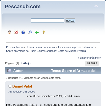
Pescasub.com
Pescasub.com
»
Foros Pesca Submarina
»
Iniciación a la pesca submarina
»
Sobre el Armado del Fusil; Colores chillones; Corte de Muerte y Varilla
« anterior
próximo »
Páginas: [
1
]
Ir Abajo
IMPRIMIR
Autor
Tema: Sobre el Armado del
Fusil; Colores chillones; Corte de Muerte y Varilla
0 Usuarios y 1 Visitante están viendo este tema.
(Leído 9561 veces)
Daniel Vidal
Agradecido: 248 veces
«
en:
09 de Diciembre de 2021, 12:36:43 am »
Hola Pescadores! Acá, en un nuevo capitulo de preguntontas! jeje