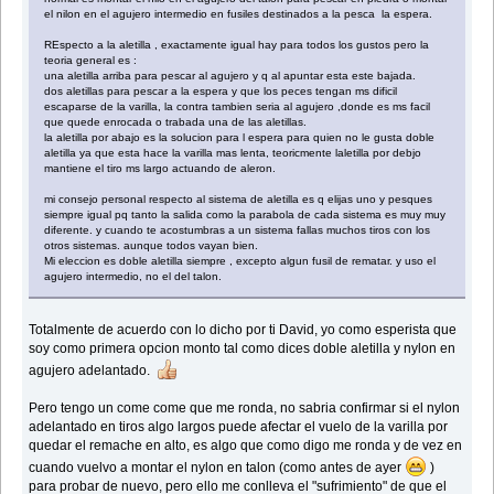
el nilon en el agujero intermedio en fusiles destinados a la pesca la espera.
REspecto a la aletilla , exactamente igual hay para todos los gustos pero la
teoria general es :
una aletilla arriba para pescar al agujero y q al apuntar esta este bajada.
dos aletillas para pescar a la espera y que los peces tengan ms dificil
escaparse de la varilla, la contra tambien seria al agujero ,donde es ms facil
que quede enrocada o trabada una de las aletillas.
la aletilla por abajo es la solucion para l espera para quien no le gusta doble
aletilla ya que esta hace la varilla mas lenta, teoricmente laletilla por debjo
mantiene el tiro ms largo actuando de aleron.
mi consejo personal respecto al sistema de aletilla es q elijas uno y pesques
siempre igual pq tanto la salida como la parabola de cada sistema es muy muy
diferente. y cuando te acostumbras a un sistema fallas muchos tiros con los
otros sistemas. aunque todos vayan bien.
Mi eleccion es doble aletilla siempre , excepto algun fusil de rematar. y uso el
agujero intermedio, no el del talon.
Totalmente de acuerdo con lo dicho por ti David, yo como esperista que
soy como primera opcion monto tal como dices doble aletilla y nylon en
agujero adelantado.
Pero tengo un come come que me ronda, no sabria confirmar si el nylon
adelantado en tiros algo largos puede afectar el vuelo de la varilla por
quedar el remache en alto, es algo que como digo me ronda y de vez en
cuando vuelvo a montar el nylon en talon (como antes de ayer
)
para probar de nuevo, pero ello me conlleva el "sufrimiento" de que el