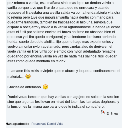
pez retorna a varilla, esta mañana sin ir mas lejos un denton volvio a
varilla porque tuve que tirar de el para que no enrrocara y cuando
recupere al lila estaba una aletilla salida ya por la herida abierta y la otra
lo retenia pero tuve que impulsar varilla hacia dentro con mano para
quedarme tranquilo, tambien he traspasado al hilo una serviola que
dispare a bocajarro y volvio a la varilla agrandandose la herida (al echar
atras el fusil por salirme encima mi brazo no firme no absorvio bien el
retroceso y el tiro quedo barriguero) y haciendome lo mismo abriendo
herida, suerte de doble aletilla, fijo que no hago mas experimentos y
vuelvo a montar nylon adelantado, pero ¿notas algo de deriva en el
vuelo varilla en tiros 5mts por ejemplo con nylon adelantado remache
quedando por encima varilla en vez de nada mas salir del fusil quedar
atras como queda montada en talon?
LLamame tikis mikis o viejete que se aburre y toquetea continuamente el
material....
Gracias de antemano
Daniel veras tambien que hay varillas con agujero no solo en la seccion
sino que algunas los llevan en mitad del teton, las llamadas doghouse y
la funcion es la misma que para lo que te indica el compañero.
En línea
Han agradecido:
Rafanovel
,
Daniel Vidal