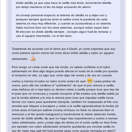
doble aletilla ya que esta hace la varilla mas lenta, teoricmente laletilla
por debjo mantiene el tiro ms largo actuando de aleron.
mi consejo personal respecto al sistema de aletilla es q elijas uno y
pesques siempre igual pq tanto la salida como la parabola de cada
sistema es muy muy diferente. y cuando te acostumbras a un sistema
fallas muchos tiros con los otros sistemas. aunque todos vayan bien.
Mi eleccion es doble aletilla siempre , excepto algun fusil de rematar. y
uso el agujero intermedio, no el del talon.
Totalmente de acuerdo con lo dicho por ti David, yo como esperista que soy
como primera opcion monto tal como dices doble aletilla y nylon en agujero
adelantado.
Pero tengo un come come que me ronda, no sabria confirmar si el nylon
adelantado en tiros algo largos puede afectar el vuelo de la varilla por quedar
el remache en alto, es algo que como digo me ronda y de vez en cuando
vuelvo a montar el nylon en talon (como antes de ayer
) para probar de
nuevo, pero ello me conlleva el "sufrimiento" de que el pez retorna a varilla,
esta mañana sin ir mas lejos un denton volvio a varilla porque tuve que tirar de
el para que no enrrocara y cuando recupere al lila estaba una aletilla salida ya
por la herida abierta y la otra lo retenia pero tuve que impulsar varilla hacia
dentro con mano para quedarme tranquilo, tambien he traspasado al hilo una
serviola que dispare a bocajarro y volvio a la varilla agrandandose la herida (al
echar atras el fusil por salirme encima mi brazo no firme no absorvio bien el
retroceso y el tiro quedo barriguero) y haciendome lo mismo abriendo herida,
suerte de doble aletilla, fijo que no hago mas experimentos y vuelvo a montar
nylon adelantado, pero ¿notas algo de deriva en el vuelo varilla en tiros 5mts
por ejemplo con nylon adelantado remache quedando por encima varilla en
vez de nada mas salir del fusil quedar atras como queda montada en talon?