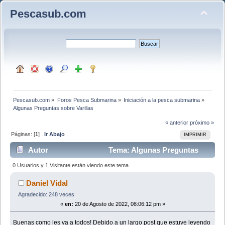
Pescasub.com
Pescasub.com
»
Foros Pesca Submarina
»
Iniciación a la pesca submarina
»
Algunas Preguntas sobre Varillas
« anterior
próximo »
Páginas: [
1
]
Ir Abajo
IMPRIMIR
Autor
Tema: Algunas Preguntas
sobre Varillas (Leído 10289 veces)
0 Usuarios y 1 Visitante están viendo este tema.
Daniel Vidal
Agradecido: 248 veces
«
en:
20 de Agosto de 2022, 08:06:12 pm »
Buenas como les va a todos! Debido a un largo post que estuve leyendo