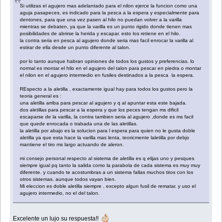
Si utilizas el agujero mas adelantado para el nilon ejerce la funcion como una
aguja pasapeces, es indicado para la pesca a la espera y especialmente para
dentones, para que una vez pasen al hilo no puedan volver a la varilla
mientras se debaten, ya que la varilla es un punto rigido donde tienen mas
posibilidades de abrirse la herida y escapar. esto los retiene en el hilo.
la contra seria en pesca al agujero donde seria mas facil enrocar la varilla al
estirar de ella desde un punto diferente al talon.
por lo tanto aunque habran opiniones de todos los gustos y preferencias. lo
normal es montar el hilo en el agujero del talon para pescar en piedra o montar
el nilon en el agujero intermedio en fusiles destinados a la pesca la espera.
REspecto a la aletilla , exactamente igual hay para todos los gustos pero la
teoria general es :
una aletilla arriba para pescar al agujero y q al apuntar esta este bajada.
dos aletillas para pescar a la espera y que los peces tengan ms dificil
escaparse de la varilla, la contra tambien seria al agujero ,donde es ms facil
que quede enrocada o trabada una de las aletillas.
la aletilla por abajo es la solucion para l espera para quien no le gusta doble
aletilla ya que esta hace la varilla mas lenta, teoricmente laletilla por debjo
mantiene el tiro ms largo actuando de aleron.
mi consejo personal respecto al sistema de aletilla es q elijas uno y pesques
siempre igual pq tanto la salida como la parabola de cada sistema es muy muy
diferente. y cuando te acostumbras a un sistema fallas muchos tiros con los
otros sistemas. aunque todos vayan bien.
Mi eleccion es doble aletilla siempre , excepto algun fusil de rematar. y uso el
agujero intermedio, no el del talon.
Excelente un lujo su respuesta!!