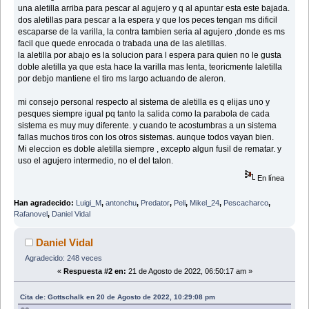
una aletilla arriba para pescar al agujero y q al apuntar esta este bajada.
dos aletillas para pescar a la espera y que los peces tengan ms dificil
escaparse de la varilla, la contra tambien seria al agujero ,donde es ms
facil que quede enrocada o trabada una de las aletillas.
la aletilla por abajo es la solucion para l espera para quien no le gusta
doble aletilla ya que esta hace la varilla mas lenta, teoricmente laletilla
por debjo mantiene el tiro ms largo actuando de aleron.
mi consejo personal respecto al sistema de aletilla es q elijas uno y
pesques siempre igual pq tanto la salida como la parabola de cada
sistema es muy muy diferente. y cuando te acostumbras a un sistema
fallas muchos tiros con los otros sistemas. aunque todos vayan bien.
Mi eleccion es doble aletilla siempre , excepto algun fusil de rematar. y
uso el agujero intermedio, no el del talon.
En línea
Han agradecido:
Luigi_M
,
antonchu
,
Predator
,
Peli
,
Mikel_24
,
Pescacharco
,
Rafanovel
,
Daniel Vidal
Daniel Vidal
Agradecido: 248 veces
«
Respuesta #2 en:
21 de Agosto de 2022, 06:50:17 am »
Cita de: Gottschalk en 20 de Agosto de 2022, 10:29:08 pm