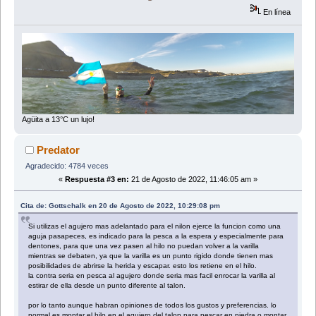
En línea
Agüita a 13°C un lujo!
Predator
Agradecido: 4784 veces
«
Respuesta #3 en:
21 de Agosto de 2022, 11:46:05 am »
Cita de: Gottschalk en 20 de Agosto de 2022, 10:29:08 pm
Si utilizas el agujero mas adelantado para el nilon ejerce la funcion como una
aguja pasapeces, es indicado para la pesca a la espera y especialmente para
dentones, para que una vez pasen al hilo no puedan volver a la varilla
mientras se debaten, ya que la varilla es un punto rigido donde tienen mas
posibilidades de abrirse la herida y escapar. esto los retiene en el hilo.
la contra seria en pesca al agujero donde seria mas facil enrocar la varilla al
estirar de ella desde un punto diferente al talon.
por lo tanto aunque habran opiniones de todos los gustos y preferencias. lo
normal es montar el hilo en el agujero del talon para pescar en piedra o montar