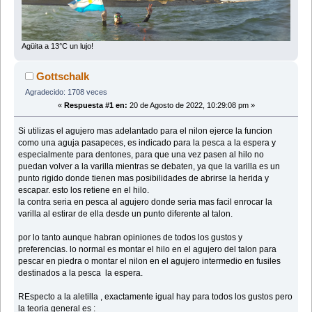
Agüita a 13°C un lujo!
Gottschalk
Agradecido: 1708 veces
«
Respuesta #1 en:
20 de Agosto de 2022, 10:29:08 pm »
Si utilizas el agujero mas adelantado para el nilon ejerce la funcion
como una aguja pasapeces, es indicado para la pesca a la espera y
especialmente para dentones, para que una vez pasen al hilo no
puedan volver a la varilla mientras se debaten, ya que la varilla es un
punto rigido donde tienen mas posibilidades de abrirse la herida y
escapar. esto los retiene en el hilo.
la contra seria en pesca al agujero donde seria mas facil enrocar la
varilla al estirar de ella desde un punto diferente al talon.
por lo tanto aunque habran opiniones de todos los gustos y
preferencias. lo normal es montar el hilo en el agujero del talon para
pescar en piedra o montar el nilon en el agujero intermedio en fusiles
destinados a la pesca la espera.
REspecto a la aletilla , exactamente igual hay para todos los gustos pero
la teoria general es :