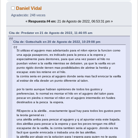
Daniel Vidal
Agradecido: 248 veces
«
Respuesta #4 en:
21 de Agosto de 2022, 06:53:31 pm »
Cita de: Predator en 21 de Agosto de 2022, 11:46:05 am
Cita de: Gottschalk en 20 de Agosto de 2022, 10:29:08 pm
Si utilizas el agujero mas adelantado para el nilon ejerce la funcion como
una aguja pasapeces, es indicado para la pesca a la espera y
especialmente para dentones, para que una vez pasen al hilo no
puedan volver a la varilla mientras se debaten, ya que la varilla es un
punto rigido donde tienen mas posibilidades de abrirse la herida y
escapar. esto los retiene en el hilo.
la contra seria en pesca al agujero donde seria mas facil enrocar la varilla
al estirar de ella desde un punto diferente al talon.
por lo tanto aunque habran opiniones de todos los gustos y
preferencias. lo normal es montar el hilo en el agujero del talon para
pescar en piedra o montar el nilon en el agujero intermedio en fusiles
destinados a la pesca la espera.
REspecto a la aletilla , exactamente igual hay para todos los gustos pero
la teoria general es :
una aletilla arriba para pescar al agujero y q al apuntar esta este bajada.
dos aletillas para pescar a la espera y que los peces tengan ms dificil
escaparse de la varilla, la contra tambien seria al agujero ,donde es ms
facil que quede enrocada o trabada una de las aletillas.
la aletilla por abajo es la solucion para l espera para quien no le gusta