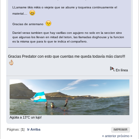
LLamame tikis mikis o viejete que se aburre y toquetea continuamente el
material....
Gracias de antemano
Daniel veras tambien que hay varillas con agujero no solo en la seccion sino
que algunas los llevan en mitad del teton, las llamadas doghouse y la funcion
es la misma que para lo que te indica el compañero.
Gracias Predator con esto que cuentas me queda todavía más claro!!!
En línea
Agüita a 13°C un lujo!
Páginas: [
1
]
Ir Arriba
IMPRIMIR
« anterior
próximo »