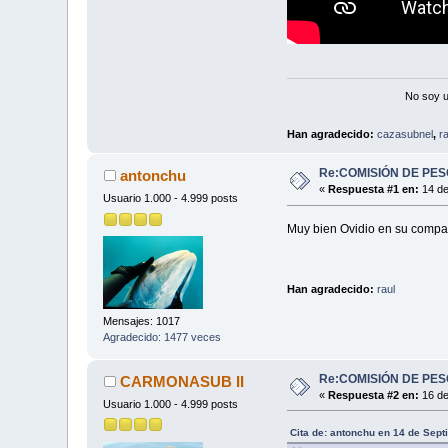
No soy u
Han agradecido:
cazasubnel
,
ra
Re:COMISIÓN DE PE
antonchu
«
Respuesta #1 en:
14 de
Usuario 1.000 - 4.999 posts
Muy bien Ovidio en su comp
Han agradecido:
raul
Mensajes: 1017
Agradecido: 1477 veces
Re:COMISIÓN DE PE
CARMONASUB II
«
Respuesta #2 en:
16 de
Usuario 1.000 - 4.999 posts
Cita de: antonchu en 14 de Sep