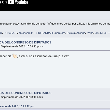
n experto, estoy aprendiendo como tú. Así que antes de dar por válidas mis opiniones contrá
ul
,
REBALAJE
,
antonchu
,
PEPEDEBARBATE
,
peretora
,
Efejota
,
Alfondo
,
Izand
,
kils
,
Mikel_2
SCA DEL CONGRESO DE DIPUTADOS
 Septiembre de 2022, 10:09:12 pm »
arecencia
, a ver si nos escuchan de una p..a vez.
SCA DEL CONGRESO DE DIPUTADOS
 Septiembre de 2022, 09:03:11 am »
tiembre de 2022, 10:09:12 pm