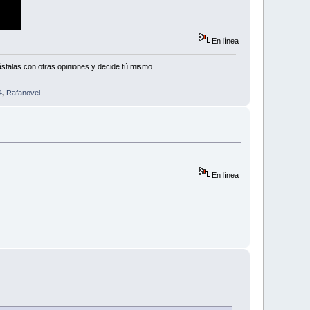
En línea
stalas con otras opiniones y decide tú mismo.
4
,
Rafanovel
En línea