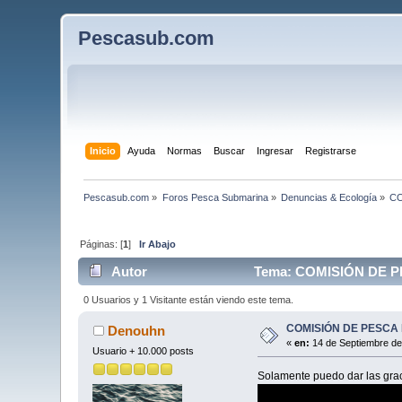
Pescasub.com
Inicio
Ayuda
Normas
Buscar
Ingresar
Registrarse
Pescasub.com
»
Foros Pesca Submarina
»
Denuncias & Ecología
»
CO
Páginas: [
1
]
Ir Abajo
Autor
Tema: COMISIÓN DE P
0 Usuarios y 1 Visitante están viendo este tema.
COMISIÓN DE PESCA
Denouhn
«
en:
14 de Septiembre de
Usuario + 10.000 posts
Solamente puedo dar las grac