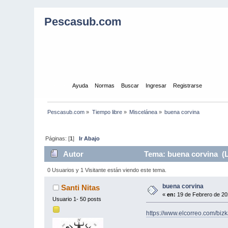
Pescasub.com
Inicio
Ayuda
Normas
Buscar
Ingresar
Registrarse
Pescasub.com
»
Tiempo libre
»
Miscelánea
»
buena corvina
Páginas: [
1
]
Ir Abajo
Autor
Tema: buena corvina (L
0 Usuarios y 1 Visitante están viendo este tema.
buena corvina
Santi Nitas
«
en:
19 de Febrero de 20
Usuario 1- 50 posts
https://www.elcorreo.com/bi