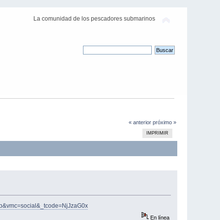
La comunidad de los pescadores submarinos
« anterior
próximo »
IMPRIMIR
o=fb&vmc=social&_tcode=NjJzaG0x
En línea