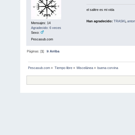
el salitre es mi vida
Han agradecido:
TRASKI
,
anto
Mensajes: 14
Agradecido: 6 veces
Sexo:
Pescasub.com
Páginas: [
1
]
Ir Arriba
Pescasub.com
»
Tiempo libre
»
Miscelánea
»
buena corvina