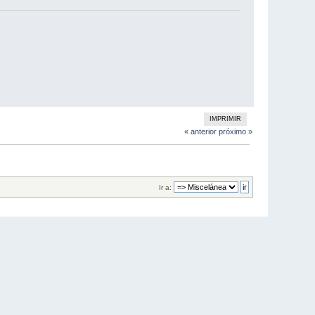
IMPRIMIR
« anterior
próximo »
Ir a: