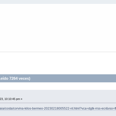
eído 7264 veces)
23, 10:10:45 pm »
zkaia/costa/corvina-kilos-bermeo-20230218005522-nt.html?vca=dgtk-rrss-ecr&vs