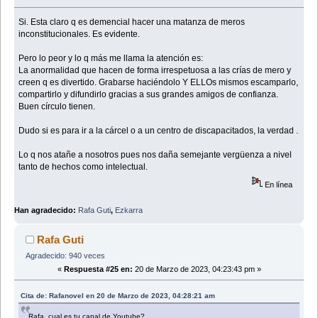
Si. Esta claro q es demencial hacer una matanza de meros
inconstitucionales. Es evidente.
Pero lo peor y lo q más me llama la atención es:
La anormalidad que hacen de forma irrespetuosa a las crías de mero y
creen q es divertido. Grabarse haciéndolo Y ELLOs mismos escamparlo,
compartirlo y difundirlo gracias a sus grandes amigos de confianza.
Buen círculo tienen.
Dudo si es para ir a la cárcel o a un centro de discapacitados, la verdad .
Lo q nos atañe a nosotros pues nos daña semejante vergüenza a nivel
tanto de hechos como intelectual.
En línea
Han agradecido:
Rafa Guti
,
Ezkarra
Rafa Guti
Agradecido: 940 veces
«
Respuesta #25 en:
20 de Marzo de 2023, 04:23:43 pm »
Cita de: Rafanovel en 20 de Marzo de 2023, 04:28:21 am
Rafa, cual es tu canal de Youtube?