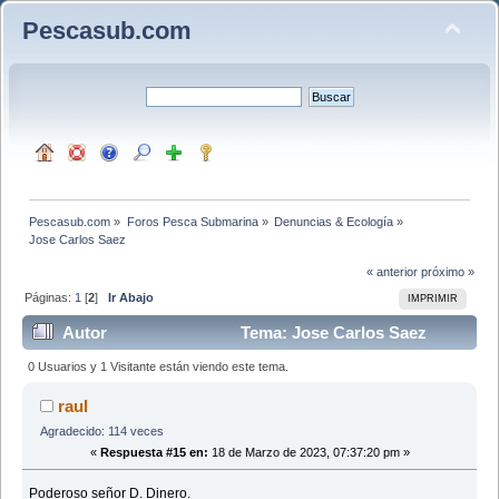
Pescasub.com
Pescasub.com
»
Foros Pesca Submarina
»
Denuncias & Ecología
»
Jose Carlos Saez
« anterior
próximo »
Páginas:
1
[
2
]
Ir Abajo
IMPRIMIR
Autor
Tema: Jose Carlos Saez
(Leído 18050 veces)
0 Usuarios y 1 Visitante están viendo este tema.
raul
Agradecido: 114 veces
«
Respuesta #15 en:
18 de Marzo de 2023, 07:37:20 pm »
Poderoso señor D. Dinero.