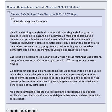
Cita de: Diegosub_mv en 19 de Marzo de 2023, 03:30:58 pm
Cita de: Rafa Guti en 18 de Marzo de 2023, 12:57:16 pm
A ver si consigo subirlo ahora
Ya si lo e visto,hay que darle al nombre del video de pie de foto y se os
baja,en el video se ve sacando de la nevera 15 meros/abadejos,alguno
parece que no da la talla,los tira al suelo de la barca de mala manera y
haciendo burla,alguno esta sin rematar bien y sigue coleando,este chaval ya
hace años que se le ve muy prepotente y creido en la pesca,este video
demuestra que no solo de monstruos viven los pescadores de nivel
Las letras de la barca no se pagan solas y hacen estas matanzas una persona
que perfectamente podría haber cogido solo los 2/3 mas grandes de esa
nevera
Es el único fin que le veo a una pesca así por un peacador de elite,se que me
vais a decir que es tirar piedras sobre nuestro tejado,pero es algo tabú aún
que la gente de cierto nivel sobre todo de esa zona se paga el barco con las
pescas,ya bastante tenemos como para que gente así con videos así si nos
eche piedres en nuestro tejado
Me parece lamentable,espero que los hermanos ruiz gonzales que suelen
subirle muchos videos de el a su canal dejen de hacerlo y posibles patrocinios
se los corten
Coincido 100% en todo