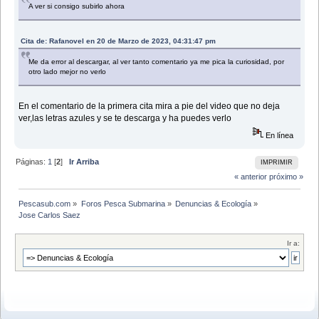
A ver si consigo subirlo ahora
Cita de: Rafanovel en 20 de Marzo de 2023, 04:31:47 pm
Me da error al descargar, al ver tanto comentario ya me pica la curiosidad, por
otro lado mejor no verlo
En el comentario de la primera cita mira a pie del video que no deja
ver,las letras azules y se te descarga y ha puedes verlo
En línea
Páginas:
1
[
2
]
Ir Arriba
IMPRIMIR
« anterior
próximo »
Pescasub.com
»
Foros Pesca Submarina
»
Denuncias & Ecología
»
Jose Carlos Saez
Ir a: