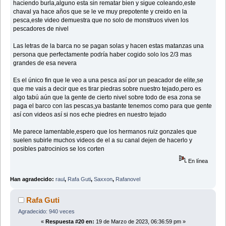
haciendo burla,alguno esta sin rematar bien y sigue coleando,este
chaval ya hace años que se le ve muy prepotente y creido en la
pesca,este video demuestra que no solo de monstruos viven los
pescadores de nivel
Las letras de la barca no se pagan solas y hacen estas matanzas una
persona que perfectamente podría haber cogido solo los 2/3 mas
grandes de esa nevera
Es el único fin que le veo a una pesca así por un peacador de elite,se
que me vais a decir que es tirar piedras sobre nuestro tejado,pero es
algo tabú aún que la gente de cierto nivel sobre todo de esa zona se
paga el barco con las pescas,ya bastante tenemos como para que gente
así con videos así si nos eche piedres en nuestro tejado
Me parece lamentable,espero que los hermanos ruiz gonzales que
suelen subirle muchos videos de el a su canal dejen de hacerlo y
posibles patrocinios se los corten
En línea
Han agradecido:
raul
,
Rafa Guti
,
Saxxon
,
Rafanovel
Rafa Guti
Agradecido: 940 veces
«
Respuesta #20 en:
19 de Marzo de 2023, 06:36:59 pm »