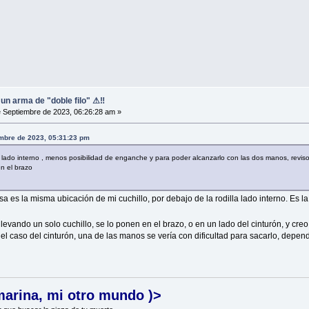
, un arma de "doble filo" ⚠‼
 Septiembre de 2023, 06:26:28 am »
embre de 2023, 05:31:23 pm
a lado interno , menos posibilidad de enganche y para poder alcanzarlo con las dos manos, reviso 
en el brazo
sa es la misma ubicación de mi cuchillo, por debajo de la rodilla lado interno. Es l
vando un solo cuchillo, se lo ponen en el brazo, o en un lado del cinturón, y cre
l caso del cinturón, una de las manos se vería con dificultad para sacarlo, dependi
marina, mi otro mundo )>