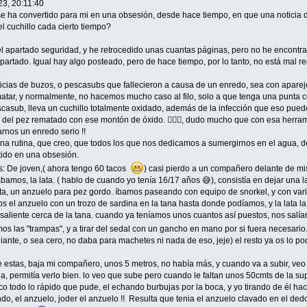
23, 20:11:40
, se ha convertido para mi en una obsesión, desde hace tiempo, en que una noticia d
l cuchillo cada cierto tiempo?
l apartado seguridad, y he retrocedido unas cuantas páginas, pero no he encont
artado. Igual hay algo posteado, pero de hace tiempo, por lo tanto, no está mal r
ticias de buzos, o pescasubs que fallecieron a causa de un enredo, sea con apare
atar, y normalmente, no hacemos mucho caso al filo, solo a que tenga una punta 
escasub, lleva un cuchillo totalmente oxidado, además de la infección que eso pued
e del pez rematado con ese montón de óxido. 🤦🏽‍♂️, dudo mucho que con esa herram
rnos un enredo serio !!
una rutina, que creo, que todos los que nos dedicamos a sumergirnos en el agua, 
ido en una obsesión.
: De joven,( ahora tengo 60 tacos
) casi pierdo a un compañero delante de m
ábamos, la lata. ( hablo de cuando yo tenía 16/17 años 😅), consistía en dejar una l
ta, un anzuelo para pez gordo. íbamos paseando con equipo de snorkel, y con var
 el anzuelo con un trozo de sardina en la tana hasta donde podíamos, y la lata 
 saliente cerca de la tana. cuando ya teníamos unos cuantos así puestos, nos sal
os las "trampas", y a tirar del sedal con un gancho en mano por si fuera necesario
ante, o sea cero, no daba para machetes ni nada de eso, jeje) el resto ya os lo pod
 estas, baja mi compañero, unos 5 metros, no había más, y cuando va a subir, veo
ua, permitía verlo bien. lo veo que sube pero cuando le faltan unos 50cmts de la sup
todo lo rápido que pude, el echando burbujas por la boca, y yo tirando de él hacia a
do, el anzuelo, joder el anzuelo !! Resulta que tenia el anzuelo clavado en el ded