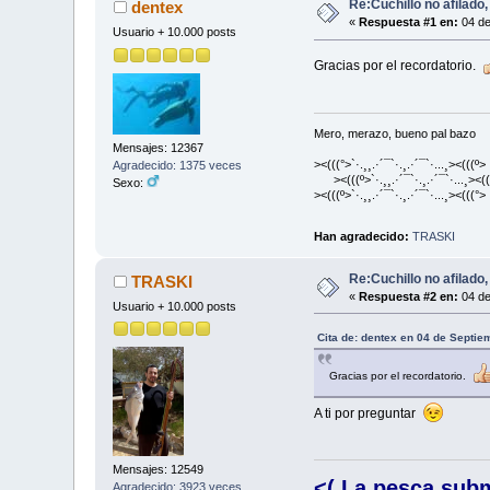
Re:Cuchillo no afilado
dentex
«
Respuesta #1 en:
04 de
Usuario + 10.000 posts
Gracias por el recordatorio.
Mero, merazo, bueno pal bazo
Mensajes: 12367
><(((°>`·.¸¸.·´¯`·.¸.·´¯`·...¸><(((º>
Agradecido: 1375 veces
><(((º>`·.¸¸.·´¯`·.¸.·´¯`·...¸><((
Sexo:
><(((º>`·.¸¸.·´¯`·.¸.·´¯`·...¸><(((°>
Han agradecido:
TRASKI
Re:Cuchillo no afilado
TRASKI
«
Respuesta #2 en:
04 de
Usuario + 10.000 posts
Cita de: dentex en 04 de Septie
Gracias por el recordatorio.
A ti por preguntar
Mensajes: 12549
<( La pesca sub
Agradecido: 3923 veces