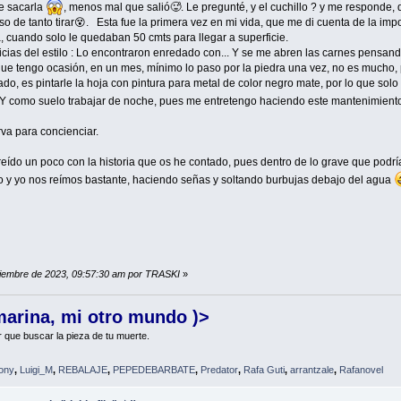
de sacarla
, menos mal que salió🥵. Le pregunté, y el cuchillo ? y me responde, que
so de tanto tirar😵. Esta fue la primera vez en mi vida, que me di cuenta de la i
, cuando solo le quedaban 50 cmts para llegar a superficie.
ias del estilo : Lo encontraron enredado con... Y se me abren las carnes pensando
 que tengo ocasión, en un mes, mínimo lo paso por la piedra una vez, no es mucho, p
o, es pintarle la hoja con pintura para metal de color negro mate, por lo que sol
. Y como suelo trabajar de noche, pues me entretengo haciendo este mantenimien
va para concienciar.
reído un poco con la historia que os he contado, pues dentro de lo grave que pod
 y yo nos reímos bastante, haciendo señas y soltando burbujas debajo del agua
ptiembre de 2023, 09:57:30 am por TRASKI
»
marina, mi otro mundo )>
r que buscar la pieza de tu muerte.
ony
,
Luigi_M
,
REBALAJE
,
PEPEDEBARBATE
,
Predator
,
Rafa Guti
,
arrantzale
,
Rafanovel