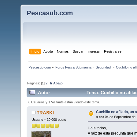
Pescasub.com
Inicio
Ayuda
Normas
Buscar
Ingresar
Registrarse
Pescasub.com
»
Foros Pesca Submarina
»
Seguridad 
»
Cuchillo no af
Páginas: [
1
]
2
Ir Abajo
Autor
Tema: Cuchillo no afila
0 Usuarios y 1 Visitante están viendo este tema.
Cuchillo no afilado, un 
TRASKI
«
en:
04 de Septiembre de 
Usuario + 10.000 posts
Hola todos,
A raíz de esta pregunta que m