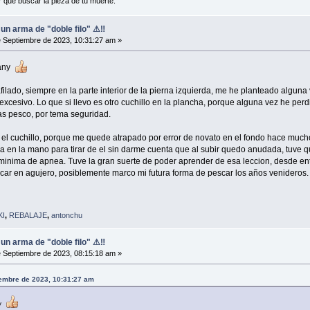
r que buscar la pieza de tu muerte.
, un arma de "doble filo" ⚠‼
 Septiembre de 2023, 10:31:27 am »
pany
filado, siempre en la parte interior de la pierna izquierda, me he planteado alguna 
xcesivo. Lo que si llevo es otro cuchillo en la plancha, porque alguna vez he per
as pesco, por tema seguridad.
da el cuchillo, porque me quede atrapado por error de novato en el fondo hace mu
inea en la mano para tirar de el sin darme cuenta que al subir quedo anudada, tuve qu
a minima de apnea. Tuve la gran suerte de poder aprender de esa leccion, desde e
car en agujero, posiblemente marco mi futura forma de pescar los años venideros.
KI
,
REBALAJE
,
antonchu
, un arma de "doble filo" ⚠‼
 Septiembre de 2023, 08:15:18 am »
iembre de 2023, 10:31:27 am
ny