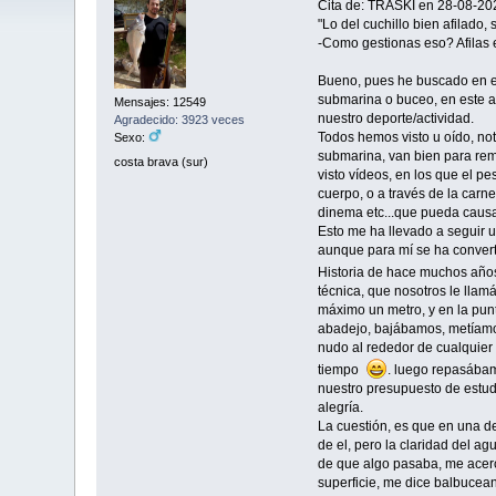
Cita de: TRASKI en 28-08-20
"Lo del cuchillo bien afilado
-Como gestionas eso? Afilas e
Bueno, pues he buscado en e
submarina o buceo, en este ap
Mensajes: 12549
nuestro deporte/actividad.
Agradecido: 3923 veces
Todos hemos visto u oído, no
Sexo:
submarina, van bien para rem
costa brava (sur)
visto vídeos, en los que el p
cuerpo, o a través de la carn
dinema etc...que pueda causa
Esto me ha llevado a seguir 
aunque para mí se ha convert
Historia de hace muchos años
técnica, que nosotros le llam
máximo un metro, y en la pun
abadejo, bajábamos, metíamos
nudo al rededor de cualquier
tiempo
. luego repasábam
nuestro presupuesto de estudi
alegría.
La cuestión, es que en una de
de el, pero la claridad del ag
de que algo pasaba, me acerco 
superficie, me dice balbucean