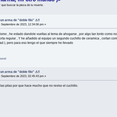
r que buscar la pieza de tu muerte.
, un arma de "doble filo" ⚠‼
 Septiembre de 2023, 12:34:06 pm »
mo , he estado dandole vueltas al tema de ahogarse , por algo tan tonto como no t
corta regular , Y he añadido al equipo un segundo cuchillo de ceramica , cortan 
idad ), pero para eso tengo el que siempre he llevado
novel
, un arma de "doble filo" ⚠‼
 Septiembre de 2023, 02:45:43 pm »
as pilas por que hace mucho que no reviso el cuchillo.