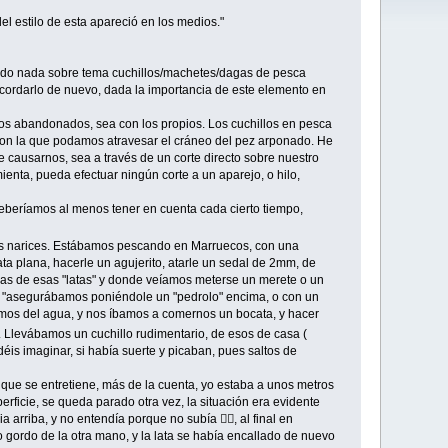
el estilo de esta apareció en los medios."
rado nada sobre tema cuchillos/machetes/dagas de pesca
ecordarlo de nuevo, dada la importancia de este elemento en
jos abandonados, sea con los propios. Los cuchillos en pesca
con la que podamos atravesar el cráneo del pez arponado. He
e causarnos, sea a través de un corte directo sobre nuestro
ienta, pueda efectuar ningún corte a un aparejo, o hilo,
deberíamos al menos tener en cuenta cada cierto tiempo,
is narices. Estábamos pescando en Marruecos, con una
ata plana, hacerle un agujerito, atarle un sedal de 2mm, de
ias de esas "latas" y donde veíamos meterse un merete o un
la "asegurábamos poniéndole un "pedrolo" encima, o con un
íamos del agua, y nos íbamos a comernos un bocata, y hacer
. Llevábamos un cuchillo rudimentario, de esos de casa (
éis imaginar, si había suerte y picaban, pues saltos de
 que se entretiene, más de la cuenta, yo estaba a unos metros
erficie, se queda parado otra vez, la situación era evidente
rriba, y no entendía porque no subía 🤷‍♂️, al final en
o gordo de la otra mano, y la lata se había encallado de nuevo