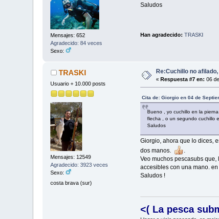
Saludos
Han agradecido:
TRASKI
Mensajes: 652
Agradecido: 84 veces
Sexo:
Re:Cuchillo no afilado
TRASKI
«
Respuesta #7 en:
06 de
Usuario + 10.000 posts
Cita de: Giorgio en 04 de Septi
Bueno , yo cuchillo en la piern
flecha , o un segundo cuchillo 
Saludos
Giorgio, ahora que lo dices, e
dos manos.
.
Mensajes: 12549
Veo muchos pescasubs que, lle
Agradecido: 3923 veces
accesibles con una mano. en e
Sexo:
Saludos !
costa brava (sur)
<( La pesca sub