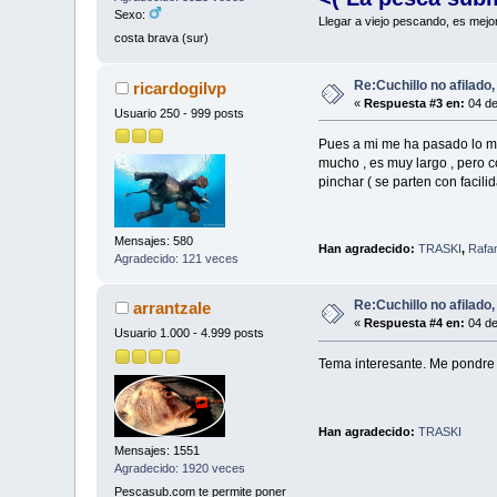
Sexo:
Llegar a viejo pescando, es mejo
costa brava (sur)
Re:Cuchillo no afilado
ricardogilvp
«
Respuesta #3 en:
04 de
Usuario 250 - 999 posts
Pues a mi me ha pasado lo mis
mucho , es muy largo , pero 
pinchar ( se parten con facil
Mensajes: 580
Han agradecido:
TRASKI
,
Rafa
Agradecido: 121 veces
Re:Cuchillo no afilado
arrantzale
«
Respuesta #4 en:
04 de
Usuario 1.000 - 4.999 posts
Tema interesante. Me pondre l
Han agradecido:
TRASKI
Mensajes: 1551
Agradecido: 1920 veces
Pescasub.com te permite poner