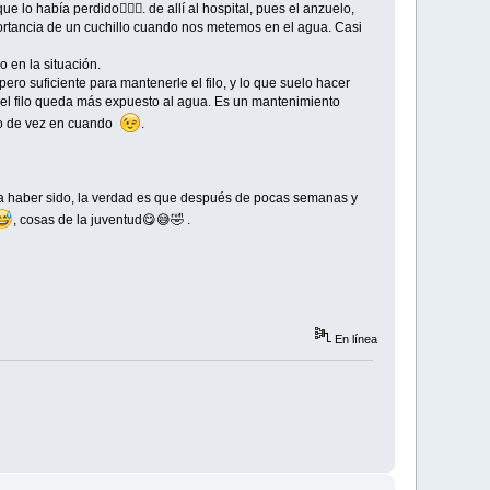
 lo había perdido🤦🏽‍♂️. de allí al hospital, pues el anzuelo,
mportancia de un cuchillo cuando nos metemos en el agua. Casi
 en la situación.
ero suficiente para mantenerle el filo, y lo que suelo hacer
o el filo queda más expuesto al agua. Es un mantenimiento
to de vez en cuando
.
ría haber sido, la verdad es que después de pocas semanas y
, cosas de la juventud😋😅🤣 .
En línea