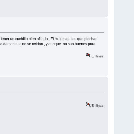
ener un cuchillo bien afilado , El mio es de los que pinchan
como demonios , no se oxidan , y aunque no son buenos para
En línea
En línea