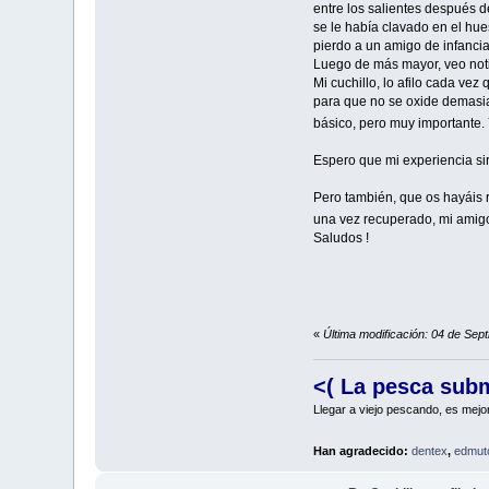
entre los salientes después 
se le había clavado en el hue
pierdo a un amigo de infancia
Luego de más mayor, veo notic
Mi cuchillo, lo afilo cada vez
para que no se oxide demasiad
básico, pero muy importante
Espero que mi experiencia sir
Pero también, que os hayáis 
una vez recuperado, mi amigo
Saludos !
«
Última modificación: 04 de Se
<( La pesca sub
Llegar a viejo pescando, es mejo
Han agradecido:
dentex
,
edmut