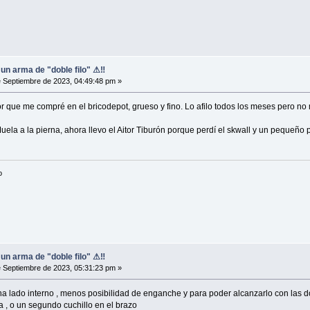
, un arma de "doble filo" ⚠‼
 Septiembre de 2023, 04:49:48 pm »
 que me compré en el bricodepot, grueso y fino. Lo afilo todos los meses pero no 
ela a la pierna, ahora llevo el Aitor Tiburón porque perdí el skwall y un pequeño
o
, un arma de "doble filo" ⚠‼
 Septiembre de 2023, 05:31:23 pm »
na lado interno , menos posibilidad de enganche y para poder alcanzarlo con las dos
a , o un segundo cuchillo en el brazo