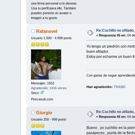
una firma personal si lo deseas.
Usa tu perfil para ello. Tambien
puedes ponerte un avatar o
imagen a tu gusto.
Re:Cuchillo no afilado
Rafanovel
«
Respuesta #5 en:
04 de
Usuario 1.000 - 4.999 posts
Yo tengo un piedrón con motor
buen afilador.
Estoy por echarme un buen Mu
Con ganas de seguir aprendiend
Mensajes: 1552
Han agradecido:
TRASKI
Agradecido: 1416 veces
Sexo:
Pescasub.com
Re:Cuchillo no afilado
Giorgio
«
Respuesta #6 en:
04 de
Usuario 250 - 999 posts
Bueno , yo cuchillo en la pier
pasapeces , punta de la flech