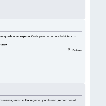
me queda nivel experto. Corta pero no como si lo hiciera un
 punzón
En línea
 manos, reviso el filo seguido , y no lo uso , remato con el