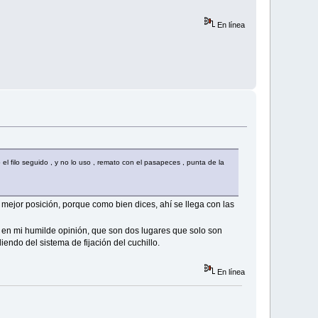
En línea
el filo seguido , y no lo uso , remato con el pasapeces , punta de la
a mejor posición, porque como bien dices, ahí se llega con las
o en mi humilde opinión, que son dos lugares que solo son
endo del sistema de fijación del cuchillo.
En línea