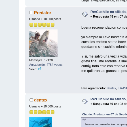
Llegar a viejo pescando, es mejo
Re:Cuchillo no afilado
Predator
«
Respuesta #8 en:
07 de
Usuario + 10.000 posts
buena recomendacion com
yo siempre lo llevo bastante a
cuchillos encima se me hace e
quedarme sin cuchillo mientr
Y si, me salvo una vez la vi
Mensajes: 17120
grieta final, me enrrolle la l
Agradecido: 4784 veces
cortó¡¡ todo esto con reserv
Sexo:
me quitaron las ganas de pes
Han agradecido:
dentex
,
TRAS
Re:Cuchillo no afilado
dentex
«
Respuesta #9 en:
08 de
Usuario + 10.000 posts
Cita de: Predator en 07 de Sept
buena recomendacion compa