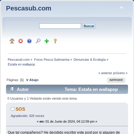
Pescasub.com
Pescasub.com
»
Foros Pesca Submarina
»
Denuncias & Ecología
»
Estafa en wallapop 
« anterior
próximo »
Páginas: [
1
]
Ir Abajo
IMPRIMIR
Autor
Tema: Estafa en wallapop
(Leído 8553 veces)
0 Usuarios y 1 Visitante están viendo este tema.
SOS
Agradecido: 426 veces
«
en:
01 de Junio de 2024, 04:12:09 pm »
Que tal compañeros? He decidido escribir este post por si alguien de