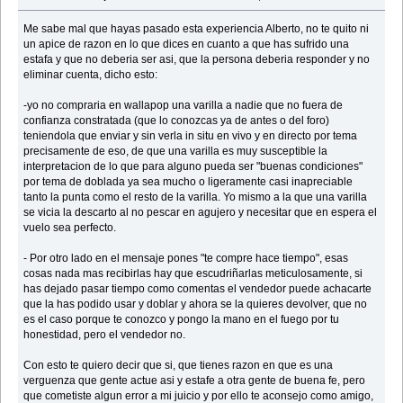
Me sabe mal que hayas pasado esta experiencia Alberto, no te quito ni
un apice de razon en lo que dices en cuanto a que has sufrido una
estafa y que no deberia ser asi, que la persona deberia responder y no
eliminar cuenta, dicho esto:
-yo no compraria en wallapop una varilla a nadie que no fuera de
confianza constratada (que lo conozcas ya de antes o del foro)
teniendola que enviar y sin verla in situ en vivo y en directo por tema
precisamente de eso, de que una varilla es muy susceptible la
interpretacion de lo que para alguno pueda ser "buenas condiciones"
por tema de doblada ya sea mucho o ligeramente casi inapreciable
tanto la punta como el resto de la varilla. Yo mismo a la que una varilla
se vicia la descarto al no pescar en agujero y necesitar que en espera el
vuelo sea perfecto.
- Por otro lado en el mensaje pones "te compre hace tiempo", esas
cosas nada mas recibirlas hay que escudriñarlas meticulosamente, si
has dejado pasar tiempo como comentas el vendedor puede achacarte
que la has podido usar y doblar y ahora se la quieres devolver, que no
es el caso porque te conozco y pongo la mano en el fuego por tu
honestidad, pero el vendedor no.
Con esto te quiero decir que si, que tienes razon en que es una
verguenza que gente actue asi y estafe a otra gente de buena fe, pero
que cometiste algun error a mi juicio y por ello te aconsejo como amigo,