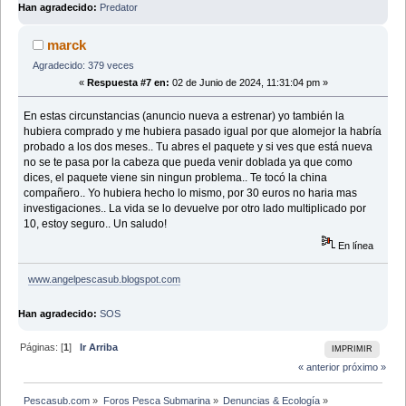
Han agradecido:
Predator
marck
Agradecido: 379 veces
«
Respuesta #7 en:
02 de Junio de 2024, 11:31:04 pm »
En estas circunstancias (anuncio nueva a estrenar) yo también la
hubiera comprado y me hubiera pasado igual por que alomejor la habría
probado a los dos meses.. Tu abres el paquete y si ves que está nueva
no se te pasa por la cabeza que pueda venir doblada ya que como
dices, el paquete viene sin ningun problema.. Te tocó la china
compañero.. Yo hubiera hecho lo mismo, por 30 euros no haria mas
investigaciones.. La vida se lo devuelve por otro lado multiplicado por
10, estoy seguro.. Un saludo!
En línea
www.angelpescasub.blogspot.com
Han agradecido:
SOS
Páginas: [
1
]
Ir Arriba
IMPRIMIR
« anterior
próximo »
Pescasub.com
»
Foros Pesca Submarina
»
Denuncias & Ecología
»