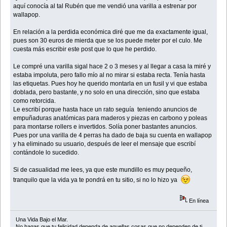
aquí conocía al tal Rubén que me vendió una varilla a estrenar por
wallapop.
En relación a la perdida económica diré que me da exactamente igual,
pues son 30 euros de mierda que se los puede meter por el culo. Me
cuesta más escribir este post que lo que he perdido.
Le compré una varilla sigal hace 2 o 3 meses y al llegar a casa la miré y
estaba impoluta, pero fallo mío al no mirar si estaba recta. Tenía hasta
las etiquetas. Pues hoy he querido montarla en un fusil y vi que estaba
doblada, pero bastante, y no solo en una dirección, sino que estaba
como retorcida.
Le escribí porque hasta hace un rato seguía teniendo anuncios de
empuñaduras anatómicas para maderos y piezas en carbono y poleas
para montarse rollers e invertidos. Solía poner bastantes anuncios.
Pues por una varilla de 4 perras ha dado de baja su cuenta en wallapop
y ha eliminado su usuario, después de leer el mensaje que escribí
contándole lo sucedido.
Si de casualidad me lees, ya que este mundillo es muy pequeño,
tranquilo que la vida ya te pondrá en tu sitio, si no lo hizo ya
En línea
Una Vida Bajo el Mar.
No hagas que tu felicidad dependa de aquellas cosas que no dependen de ti.