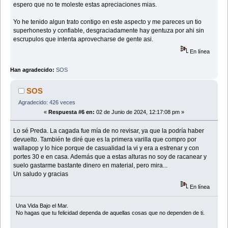
espero que no te moleste estas apreciaciones mias.
Yo he tenido algun trato contigo en este aspecto y me pareces un tio
superhonesto y confiable, desgraciadamente hay gentuza por ahi sin
escrupulos que intenta aprovecharse de gente asi.
En línea
Han agradecido:
SOS
SOS
Agradecido: 426 veces
«
Respuesta #6 en:
02 de Junio de 2024, 12:17:08 pm »
Lo sé Preda. La cagada fue mía de no revisar, ya que la podría haber
devuelto. También te diré que es la primera varilla que compro por
wallapop y lo hice porque de casualidad la vi y era a estrenar y con
portes 30 e en casa. Además que a estas alturas no soy de racanear y
suelo gastarme bastante dinero en material, pero mira...
Un saludo y gracias
En línea
Una Vida Bajo el Mar.
No hagas que tu felicidad dependa de aquellas cosas que no dependen de ti.