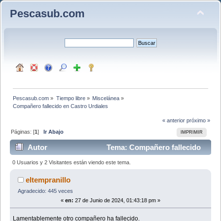
Pescasub.com
Pescasub.com
»
Tiempo libre
»
Miscelánea
»
Compañero fallecido en Castro Urdiales 
« anterior
próximo »
Páginas: [
1
]
Ir Abajo
IMPRIMIR
Autor
Tema: Compañero fallecido
en Castro Urdiales (Leído 6975 veces)
0 Usuarios y 2 Visitantes están viendo este tema.
eltempranillo
Agradecido: 445 veces
«
en:
27 de Junio de 2024, 01:43:18 pm »
Lamentablemente otro compañero ha fallecido.