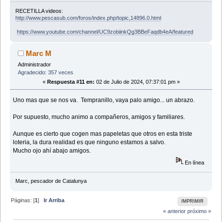
RECETILLA videos:
http://www.pescasub.com/foros/index.php/topic,14896.0.html
https://www.youtube.com/channel/UC9zobiinkQg3BBeFaqdb4eA/featured
Marc M
Administrador
Agradecido: 357 veces
«
Respuesta #11 en:
02 de Julio de 2024, 07:37:01 pm »
Uno mas que se nos va. Tempranillo, vaya palo amigo... un abrazo.
Por supuesto, mucho animo a compañeros, amigos y familiares.
Aunque es cierto que cogen mas papeletas que otros en esta triste
loteria, la dura realidad es que ninguno estamos a salvo.
Mucho ojo ahí abajo amigos.
En línea
Marc, pescador de Catalunya
Páginas: [
1
]
Ir Arriba
IMPRIMIR
« anterior
próximo »