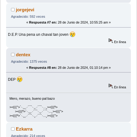
jorgejevi
Agradecido: 592 veces
«
Respuesta #7 en:
28 de Junio de 2024, 10:55:25 am »
D.E.P. Una pena un chaval tan joven
En línea
dentex
Agradecido: 1375 veces
«
Respuesta #8 en:
28 de Junio de 2024, 01:10:14 pm »
DEP
En línea
Mero, merazo, bueno pal bazo
><(((°>`·.¸¸.·´¯`·.¸.·´¯`·...¸><(((º>
><(((º>`·.¸¸.·´¯`·.¸.·´¯`·...¸><(((°>
><(((º>`·.¸¸.·´¯`·.¸.·´¯`·...¸><(((°>
Ezkarra
Agradecido: 214 veces