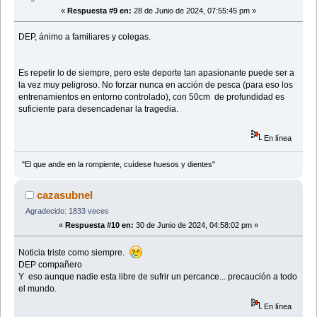
«
Respuesta #9 en:
28 de Junio de 2024, 07:55:45 pm »
DEP, ánimo a familiares y colegas.
Es repetir lo de siempre, pero este deporte tan apasionante puede ser a
la vez muy peligroso. No forzar nunca en acción de pesca (para eso los
entrenamientos en entorno controlado), con 50cm de profundidad es
suficiente para desencadenar la tragedia.
En línea
"El que ande en la rompiente, cuídese huesos y dientes"
cazasubnel
Agradecido: 1833 veces
«
Respuesta #10 en:
30 de Junio de 2024, 04:58:02 pm »
Noticia triste como siempre.
DEP compañero
Y eso aunque nadie esta libre de sufrir un percance... precaución a todo
el mundo.
En línea