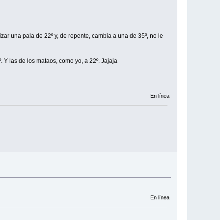
izar una pala de 22º y, de repente, cambia a una de 35º, no le
. Y las de los mataos, como yo, a 22º. Jajaja
En línea
En línea