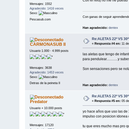
Con el reloj no me he puesto
Mensajes: 1552
Agradecido: 1416 veces
Sexo:
Con ganas de seguir aprendiend
Pescasub.com
Han agradecido:
dentex
Re:ALETAS 22º VS 30º
CARMONASUB II
«
Respuesta #4 en:
11 de
Usuario 1.000 - 4.999 posts
las aletas que tengo de infan
para pendulear.............y su
Mensajes: 3638
Son sensaciones pero se nota 
Agradecido: 1453 veces
Sexo:
Detras de la peineta II
Han agradecido:
dentex
Re:ALETAS 22º VS 30º
Predator
«
Respuesta #5 en:
05 de
Usuario + 10.000 posts
yo hace años que uso las de 
impulso con posicion idonea 
Mensajes: 17120
tu que eres mucho mas pro qu