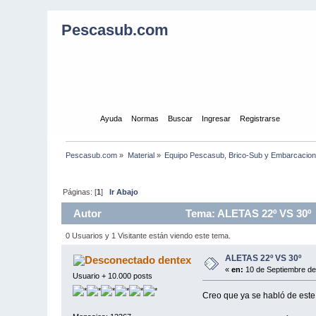
Pescasub.com
Inicio
Ayuda
Normas
Buscar
Ingresar
Registrarse
Pescasub.com
»
Material
»
Equipo Pescasub, Brico-Sub y Embarcacio
Páginas: [
1
]
Ir Abajo
Autor
Tema: ALETAS 22º VS 30º 
0 Usuarios y 1 Visitante están viendo este tema.
ALETAS 22º VS 30º
dentex
«
en:
10 de Septiembre de
Usuario + 10.000 posts
Creo que ya se habló de este