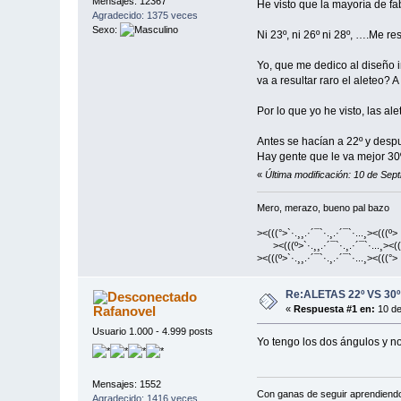
Mensajes: 12367
He visto que la mayoría de fa
Agradecido: 1375 veces
Sexo:
Ni 23º, ni 26º ni 28º, ….Me r
Yo, que me dedico al diseño i
va a resultar raro el aleteo? 
Por lo que yo he visto, las a
Antes se hacían a 22º y despu
Hay gente que le va mejor 30º
«
Última modificación: 10 de Sep
Mero, merazo, bueno pal bazo
><(((°>`·.¸¸.·´¯`·.¸.·´¯`·...¸><(((º>
><(((º>`·.¸¸.·´¯`·.¸.·´¯`·...¸><((
><(((º>`·.¸¸.·´¯`·.¸.·´¯`·...¸><(((°>
Re:ALETAS 22º VS 30º
Rafanovel
«
Respuesta #1 en:
10 de
Usuario 1.000 - 4.999 posts
Yo tengo los dos ángulos y no
Mensajes: 1552
Con ganas de seguir aprendiend
Agradecido: 1416 veces