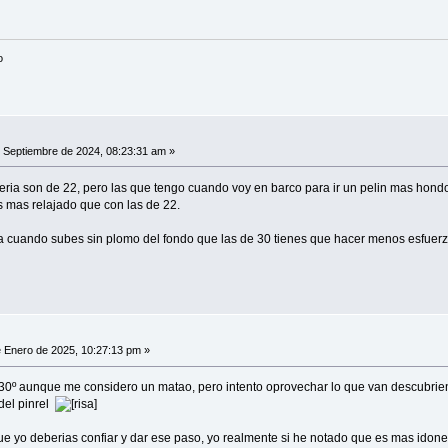
o
 Septiembre de 2024, 08:23:31 am »
teria son de 22, pero las que tengo cuando voy en barco para ir un pelin mas hond
bes mas relajado que con las de 22.
cuando subes sin plomo del fondo que las de 30 tienes que hacer menos esfuerzo..
 Enero de 2025, 10:27:13 pm »
30º aunque me considero un matao, pero intento oprovechar lo que van descubriend
del pinrel
e yo deberias confiar y dar ese paso, yo realmente si he notado que es mas ido