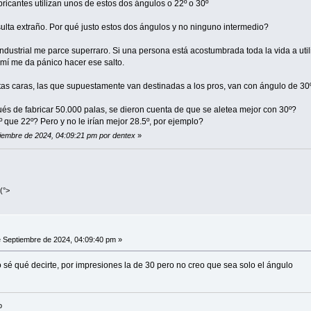
bricantes utilizan unos de estos dos ángulos o 22º o 30º
esulta extraño. Por qué justo estos dos ángulos y no ninguno intermedio?
ndustrial me parce superraro. Si una persona está acostumbrada toda la vida a util
A mí me da pánico hacer ese salto.
letas caras, las que supuestamente van destinadas a los pros, van con ángulo de 30º
és de fabricar 50.000 palas, se dieron cuenta de que se aletea mejor con 30º?
 que 22º? Pero y no le irían mejor 28.5º, por ejemplo?
tiembre de 2024, 04:09:21 pm por dentex
»
(°>
 Septiembre de 2024, 04:09:40 pm »
 sé qué decirte, por impresiones la de 30 pero no creo que sea solo el ángulo
o