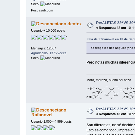
Sexo:
Pescasub.com
Re:ALETAS 22º VS 30º
dentex
«
Respuesta #2 en:
10 de
Usuario + 10.000 posts
Cita de: Rafanovel en 10 de Se
Yo tengo los dos ángulos y no s
Mensajes: 12367
Agradecido: 1375 veces
Sexo:
Pero notas muchas diferencia
Mero, merazo, bueno pal bazo
><(((°>`·.¸¸.·´¯`·.¸.·´¯`·...¸><(((º>
><(((º>`·.¸¸.·´¯`·.¸.·´¯`·...¸><((
><(((º>`·.¸¸.·´¯`·.¸.·´¯`·...¸><(((°>
Re:ALETAS 22º VS 30º
Rafanovel
«
Respuesta #3 en:
10 de
Usuario 1.000 - 4.999 posts
Son diferentes, no sé decirte
Esto es como todo, impresione