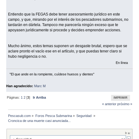
Entiendo que la FEGAS debe tener asesoramiento jurídico en este
campo, y que, mirando por el interés de los pescadores submarinos, no
tardarán en dártela. Tampoco me parecería ningún exceso que te
apoyasen jurídicamente si procede y decides emprender acciones.
Mucho ánimo, estos temas suponen un desgaste brutal, espero que se
aclare pronto el vacío ese en el artículo, y que puedas tener claro si
hubo negligencia o no.
En línea
"El que ande en la rompiente, cuídese huesos y dientes"
Han agradecido:
Marc M
Páginas:
1
2
[
3
]
Ir Arriba
IMPRIMIR
« anterior
próximo »
Pescasub.com
»
Foros Pesca Submarina
»
Seguridad 
»
Croncica de una muerte casi anunciada...
Ir a: