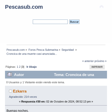
Pescasub.com
Pescasub.com
»
Foros Pesca Submarina
»
Seguridad 
»
Croncica de una muerte casi anunciada...
« anterior
próximo »
Páginas:
1
2
[
3
]
Ir Abajo
IMPRIMIR
Autor
Tema: Croncica de una
muerte casi anunciada... (Leído 19625 veces)
0 Usuarios y 1 Visitante están viendo este tema.
Ezkarra
Agradecido: 214 veces
«
Respuesta #30 en:
02 de Octubre de 2024, 08:52:13 pm »
Buenas noches,