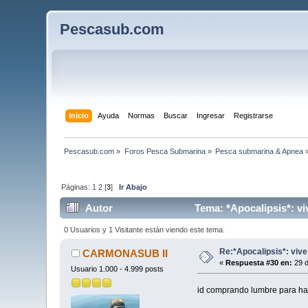
Pescasub.com
Inicio
Ayuda
Normas
Buscar
Ingresar
Registrarse
Pescasub.com
»
Foros Pesca Submarina
»
Pesca submarina & Apnea
Páginas:
1
2
[
3
]
Ir Abajo
Autor
Tema: *Apocalipsis*: vi
0 Usuarios y 1 Visitante están viendo este tema.
Re:*Apocalipsis*: vive
CARMONASUB II
«
Respuesta #30 en:
29 d
Usuario 1.000 - 4.999 posts
id comprando lumbre para hace