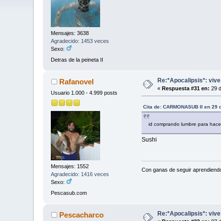
Mensajes: 3638
Agradecido: 1453 veces
Sexo:
Detras de la peineta II
Re:*Apocalipsis*: vive
Rafanovel
«
Respuesta #31 en:
29 d
Usuario 1.000 - 4.999 posts
Cita de: CARMONASUB II en 29 d
id comprando lumbre para hacer 
Sushi
Mensajes: 1552
Con ganas de seguir aprendiend
Agradecido: 1416 veces
Sexo:
Pescasub.com
Re:*Apocalipsis*: vive
Pescacharco