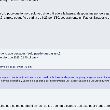
e Mayo de 2026, 10:55:32 pm »
y lo poco que lo mojo solo veo dinero tirado a la basura, después me pongo a gast
6, carrete pequeño y varilla de 6'25 por 1'30, seguramente un Pathos Saragos o 
 de lo que pesques (solo puede quedar uno)
e Mayo de 2026, 02:40:19 pm »
Mayo de 2026, 10:55:32 pm
 lo poco que lo mojo solo veo dinero tirado a la basura, después me pongo a gastar más dinero 
 carrete pequeño y varilla de 6'25 por 1'30, seguramente un Pathos Saragos o un Cressi Kiowa
rte que no me queda ni un fusil de los que tenia cuando abri este post y todos son 