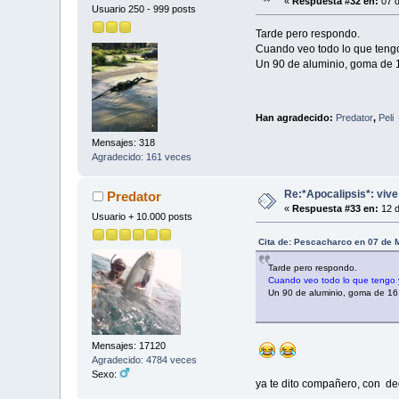
«
Respuesta #32 en:
07 d
Usuario 250 - 999 posts
Tarde pero respondo.
Cuando veo todo lo que tengo 
Un 90 de aluminio, goma de 1
Han agradecido:
Predator
,
Peli
Mensajes: 318
Agradecido: 161 veces
Re:*Apocalipsis*: vive
Predator
«
Respuesta #33 en:
12 d
Usuario + 10.000 posts
Cita de: Pescacharco en 07 de 
Tarde pero respondo.
Cuando veo todo lo que tengo y
Un 90 de aluminio, goma de 16,
Mensajes: 17120
Agradecido: 4784 veces
Sexo:
ya te dito compañero, con deci