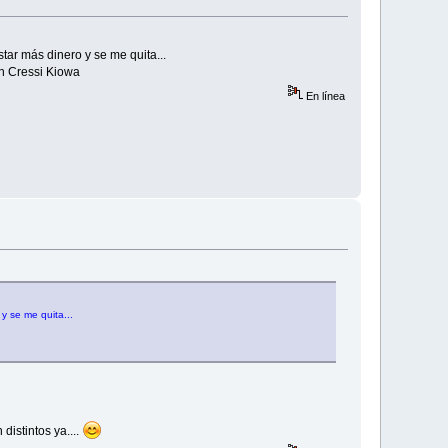
ar más dinero y se me quita...
un Cressi Kiowa
En línea
y se me quita...
distintos ya....