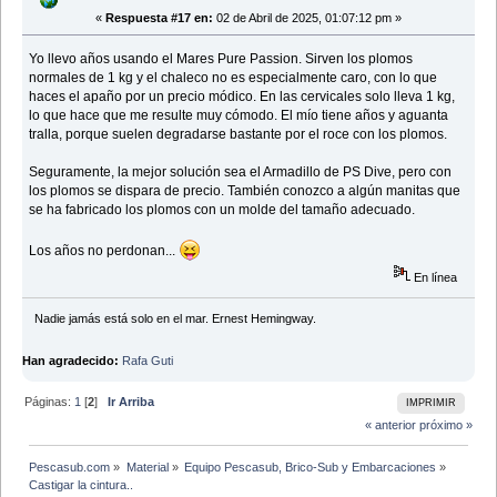
«
Respuesta #17 en:
02 de Abril de 2025, 01:07:12 pm »
Yo llevo años usando el Mares Pure Passion. Sirven los plomos
normales de 1 kg y el chaleco no es especialmente caro, con lo que
haces el apaño por un precio módico. En las cervicales solo lleva 1 kg,
lo que hace que me resulte muy cómodo. El mío tiene años y aguanta
tralla, porque suelen degradarse bastante por el roce con los plomos.
Seguramente, la mejor solución sea el Armadillo de PS Dive, pero con
los plomos se dispara de precio. También conozco a algún manitas que
se ha fabricado los plomos con un molde del tamaño adecuado.
Los años no perdonan...
En línea
Nadie jamás está solo en el mar. Ernest Hemingway.
Han agradecido:
Rafa Guti
Páginas:
1
[
2
]
Ir Arriba
IMPRIMIR
« anterior
próximo »
Pescasub.com
»
Material
»
Equipo Pescasub, Brico-Sub y Embarcaciones
»
Castigar la cintura..