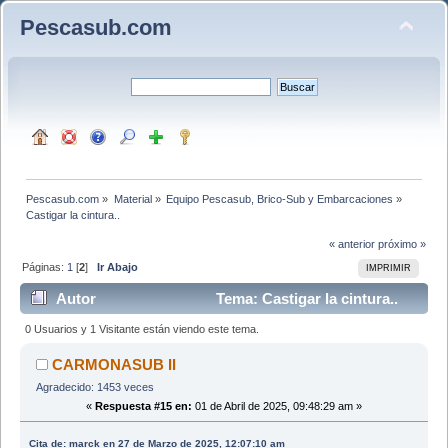
Pescasub.com
Pescasub.com
»
Material
»
Equipo Pescasub, Brico-Sub y Embarcaciones
»
Castigar la cintura..
« anterior
próximo »
Páginas:
1
[
2
]
Ir Abajo
IMPRIMIR
Autor
Tema: Castigar la cintura..
(Leído 3165 veces)
0 Usuarios y 1 Visitante están viendo este tema.
CARMONASUB II
Agradecido: 1453 veces
«
Respuesta #15 en:
01 de Abril de 2025, 09:48:29 am »
Cita de: marck en 27 de Marzo de 2025, 12:07:10 am