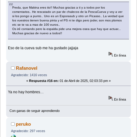
Preda, que Makina eres tio!! Muchas gracias a ti y a todos por los
comentarios.. He rescatado un par de chalecos de la PescaCueva y voy a ver
si los pongo a punto.. Uno es un Esporasub y otro un Picasso.. La verdad que
los vuestros tienen buena pinta y el PS ni te digo pero joder, son mos plomos
etc se te va a mas de 100 euros..
Os iré contando pero la espalda pide una mejora osea que hay que actuar...
Muchas gracias de nuevo a todos!!
Eso de la cueva sub me ha gustado jajjaja
En línea
Rafanovel
Agradecido: 1416 veces
«
Respuesta #16 en:
01 de Abril de 2025, 02:03:33 pm »
Ya no hay hombres…
En línea
Con ganas de seguir aprendiendo
peruko
Agradecido: 297 veces