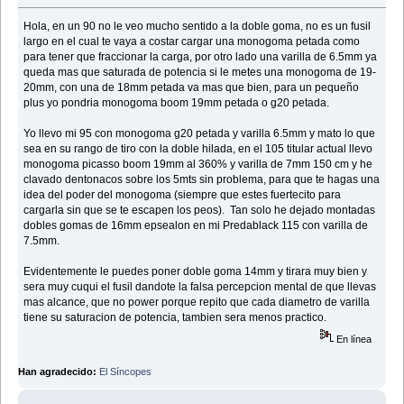
Hola, en un 90 no le veo mucho sentido a la doble goma, no es un fusil
largo en el cual te vaya a costar cargar una monogoma petada como
para tener que fraccionar la carga, por otro lado una varilla de 6.5mm ya
queda mas que saturada de potencia si le metes una monogoma de 19-
20mm, con una de 18mm petada va mas que bien, para un pequeño
plus yo pondria monogoma boom 19mm petada o g20 petada.
Yo llevo mi 95 con monogoma g20 petada y varilla 6.5mm y mato lo que
sea en su rango de tiro con la doble hilada, en el 105 titular actual llevo
monogoma picasso boom 19mm al 360% y varilla de 7mm 150 cm y he
clavado dentonacos sobre los 5mts sin problema, para que te hagas una
idea del poder del monogoma (siempre que estes fuertecito para
cargarla sin que se te escapen los peos). Tan solo he dejado montadas
dobles gomas de 16mm epsealon en mi Predablack 115 con varilla de
7.5mm.
Evidentemente le puedes poner doble goma 14mm y tirara muy bien y
sera muy cuqui el fusil dandote la falsa percepcion mental de que llevas
mas alcance, que no power porque repito que cada diametro de varilla
tiene su saturacion de potencia, tambien sera menos practico.
En línea
Han agradecido:
El Síncopes