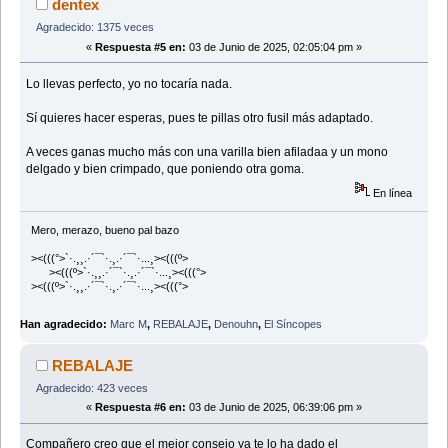
dentex
Agradecido: 1375 veces
«
Respuesta #5 en:
03 de Junio de 2025, 02:05:04 pm »
Lo llevas perfecto, yo no tocaría nada.
Sí quieres hacer esperas, pues te pillas otro fusil más adaptado.
A veces ganas mucho más con una varilla bien afiladaa y un mono
delgado y bien crimpado, que poniendo otra goma.
En línea
Mero, merazo, bueno pal bazo
><(((°>`·.¸¸.·´¯`·.¸.·´¯`·...¸><(((º>
><(((º>`·.¸¸.·´¯`·.¸.·´¯`·...¸><(((°>
><(((º>`·.¸¸.·´¯`·.¸.·´¯`·...¸><(((°>
Han agradecido:
Marc M
,
REBALAJE
,
Denouhn
,
El Síncopes
REBALAJE
Agradecido: 423 veces
«
Respuesta #6 en:
03 de Junio de 2025, 06:39:06 pm »
Compañero creo que el mejor consejo ya te lo ha dado el