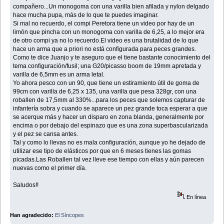
compañero...Un monogoma con una varilla bien afilada y nylon delgado
hace mucha pupa, más de lo que te puedes imaginar.
Si mal no recuerdo, el compi Peretora tiene un video por hay de un
limón que pincha con un monogoma con varilla de 6,25, a lo mejor era
de otro compi ya no lo recuerdo.El video es una brutalidad de lo que
hace un arma que a priori no está configurada para peces grandes.
Como te dice Juanjo y te aseguro que el tiene bastante conocimiento del
tema configuración/fusil; una G20/picasso boom de 19mm apretada y
varilla de 6,5mm es un arma letal.
Yo ahora pesco con un 90, que tiene un estiramiento útil de goma de
99cm con varilla de 6,25 x 135, una varilla que pesa 328gr, con una
roballen de 17,5mm al 330%...para los peces que solemos capturar de
infantería sobra y cuando se aparece un pez grande toca esperar a que
se acerque más y hacer un disparo en zona blanda, generalmente por
encima o por debajo del espinazo que es una zona superbascularizada
y el pez se cansa antes.
Tal y como lo llevas no es mala configuración, aunque yo he dejado de
utilizar ese tipo de elásticos por que en 6 meses tienes las gomas
picadas.Las Roballen tal vez lleve ese tiempo con ellas y aún parecen
nuevas como el primer día.
Saludos!!
En línea
Han agradecido:
El Síncopes