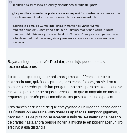
Resumiendo mi rallada anterior y ciñendonos al titulo del post:
¿Es posible aumentar la potencia de mi arpón?
Si puedes, otra cosa es que
para la eventualidad que comentas sea lo mas recomendable.
-acortas la goma de 18mm que llevas y mantienes varilla 6.5mm
-montas goma de 20mm en vez de la de 18mm y mantienes varilla 6.5mm
-montas doble 14mm y pones varilla de 6.75mm o 7mm. pero comprometes la
flotabilidad del fusil hacia negativa y aumentas retroceso en detrimento de
precision.
Rayada ninguna, al revés Predator, es un lujo poder leer tus
recomendaciones.
Lo cierto es que tengo por ahí unas gomas de 20mm que no he
estrenado aún, quizás las pruebe, pero como tú dices, no sé si va a
compensar perder precisión por ganar potencia para ocasiones que se
me van a presentar de higos a brevas… Ya que la mayoría de mis tiros
requieren precisión por el tamaño de las piezas que suelo pescar.
Está “necesidad” viene de que estoy yendo a un lugar de pesca donde
las últimas 2-3 veces he visto doradas apañadas, tampoco gigantes,
pero las hijas de puta no se acercan a más de 3-4 metros y he pasado
de tirarles hasta ahora porque no tenía mucha fe en poder hacer un tiro
efectivo a esa distancia.