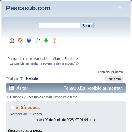
Pescasub.com
Pescasub.com
»
Material
»
La Alianza Elastica
»
¿Es posible aumentar la potencia de mi arpón? 😉
« anterior
próximo »
Páginas: [
1
]
Ir Abajo
IMPRIMIR
Autor
Tema: ¿Es posible aumentar
la potencia de mi arpón? 😉 (Leído 8125 veces)
0 Usuarios y 2 Visitantes están viendo este tema.
El Síncopes
Agradecido: 35 veces
«
en:
02 de Junio de 2025, 07:01:04 pm »
Buenas compañeros,