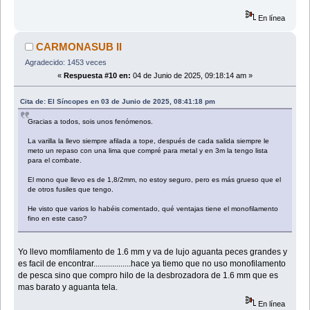
En línea
CARMONASUB II
Agradecido: 1453 veces
«
Respuesta #10 en:
04 de Junio de 2025, 09:18:14 am »
Cita de: El Síncopes en 03 de Junio de 2025, 08:41:18 pm
Gracias a todos, sois unos fenómenos.
La varilla la llevo siempre afilada a tope, después de cada salida siempre le
meto un repaso con una lima que compré para metal y en 3m la tengo lista
para el combate.
El mono que llevo es de 1,8/2mm, no estoy seguro, pero es más grueso que el
de otros fusiles que tengo.
He visto que varios lo habéis comentado, qué ventajas tiene el monofilamento
fino en este caso?
Yo llevo momfilamento de 1.6 mm y va de lujo aguanta peces grandes y
es facil de encontrar..................hace ya tiemo que no uso monofilamento
de pesca sino que compro hilo de la desbrozadora de 1.6 mm que es
mas barato y aguanta tela.
En línea