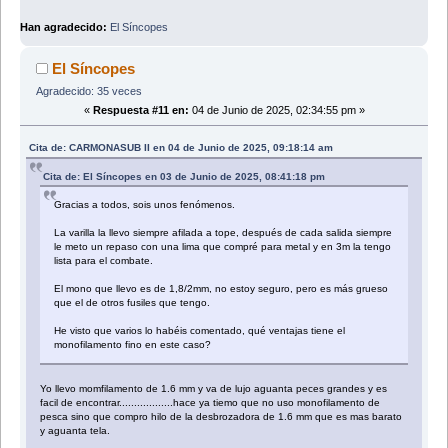
Han agradecido:
El Síncopes
El Síncopes
Agradecido: 35 veces
«
Respuesta #11 en:
04 de Junio de 2025, 02:34:55 pm »
Cita de: CARMONASUB II en 04 de Junio de 2025, 09:18:14 am
Cita de: El Síncopes en 03 de Junio de 2025, 08:41:18 pm
Gracias a todos, sois unos fenómenos.
La varilla la llevo siempre afilada a tope, después de cada salida siempre
le meto un repaso con una lima que compré para metal y en 3m la tengo
lista para el combate.
El mono que llevo es de 1,8/2mm, no estoy seguro, pero es más grueso
que el de otros fusiles que tengo.
He visto que varios lo habéis comentado, qué ventajas tiene el
monofilamento fino en este caso?
Yo llevo momfilamento de 1.6 mm y va de lujo aguanta peces grandes y es
facil de encontrar..................hace ya tiemo que no uso monofilamento de
pesca sino que compro hilo de la desbrozadora de 1.6 mm que es mas barato
y aguanta tela.