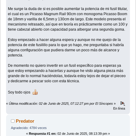
Me surge la duda de si es posible aumentar la potencia de mi fusil titular,
el cual es un Picasso Magnum Rail 90cm con monogoma Picasso Boom
de 18mm y varilla de 6,5mm y 130cm de largo. Este modelo presenta el
mecanismo retrasado, así que en teoría es prácticamente como un 100 y
tiene cabezal abierto con capacidad para albergar una segunda goma.
Estoy empezado a hacer alguna espera y aunque no me quejo de la
potencia de este fusilillo para lo que yo hago, me preguntaba si habría
alguna configuración que pudiera darme un poco más de alcance y
potencia.
De momento no quiero invertir en un fusil específico para esperas ya
que estoy empezando a hacerlas y aunque he visto alguna pieza más
grande de lo normal haciéndolas, todavía estoy lejos de dejar el pieceo
y dedicarme a pescar solo con esta técnica.
Soy todo ojos
«
Última modificación: 02 de Junio de 2025, 07:12:27 pm por El Síncopes
»
En línea
Predator
Agradecido: 4784 veces
«
Respuesta #1 en:
02 de Junio de 2025, 08:13:39 pm »