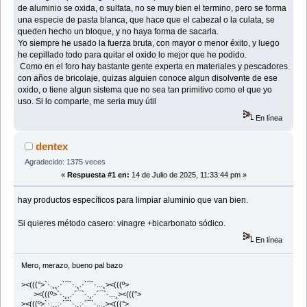
de aluminio se oxida, o sulfata, no se muy bien el termino, pero se forma
una especie de pasta blanca, que hace que el cabezal o la culata, se
queden hecho un bloque, y no haya forma de sacarla.
Yo siempre he usado la fuerza bruta, con mayor o menor éxito, y luego
he cepillado todo para quitar el oxido lo mejor que he podido.
Como en el foro hay bastante gente experta en materiales y pescadores
con años de bricolaje, quizas alguien conoce algun disolvente de ese
oxido, o tiene algun sistema que no sea tan primitivo como el que yo
uso. Si lo comparte, me seria muy útil
En línea
dentex
Agradecido: 1375 veces
«
Respuesta #1 en:
14 de Julio de 2025, 11:33:44 pm »
hay productos específicos para limpiar aluminio que van bien.
Si quieres método casero: vinagre +bicarbonato sódico.
En línea
Mero, merazo, bueno pal bazo
><(((°>`·.¸¸.·´¯`·.¸.·´¯`·...¸><(((º>
><(((º>`·.¸¸.·´¯`·.¸.·´¯`·...¸><(((°>
><(((º>`·.¸¸.·´¯`·.¸.·´¯`·...¸><(((°>