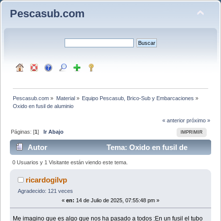
Pescasub.com
Pescasub.com
»
Material
»
Equipo Pescasub, Brico-Sub y Embarcaciones
»
Oxido en fusil de aluminio
« anterior
próximo »
Páginas: [
1
]
Ir Abajo
IMPRIMIR
Autor
Tema: Oxido en fusil de
aluminio (Leído 2419 veces)
0 Usuarios y 1 Visitante están viendo este tema.
ricardogilvp
Agradecido: 121 veces
«
en:
14 de Julio de 2025, 07:55:48 pm »
Me imagino que es algo que nos ha pasado a todos :En un fusil el tubo