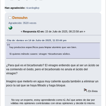
Han agradecido:
ricardogilvp
Denouhn
Agradecido: 3520 veces
«
Respuesta #2 en:
15 de Julio de 2025, 08:23:58 am »
Cita de: dentex en 14 de Julio de 2025, 11:33:44 pm
hay productos específicos para limpiar aluminio que van bien.
Si quieres método casero: vinagre +bicarbonato sódico.
¿Para qué es el bicarbonato? El vinagre entiendo que al ser un ácido se
va comiendo el óxido, pero el bicarbonato no anula el ácido del
vinagre?
Imagino que meterlo en agua muy caliente ayuda también a eliminar un
poco la sal que se haya filtrado y haga bloque.
En línea
No soy un experto, estoy aprendiendo como tú. Así que antes de dar por
válidas mis opiniones contrástalas con otras opiniones y decide tú mismo.