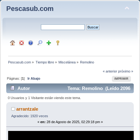
Pescasub.com
Pescasub.com
»
Tiempo libre
»
Miscelánea
»
Remolino
« anterior
próximo »
Páginas: [
1
]
Ir Abajo
IMPRIMIR
Autor
Tema: Remolino (Leído 2096
veces)
0 Usuarios y 1 Visitante están viendo este tema.
arrantzale
Agradecido: 1920 veces
«
en:
28 de Agosto de 2025, 02:29:18 pm »