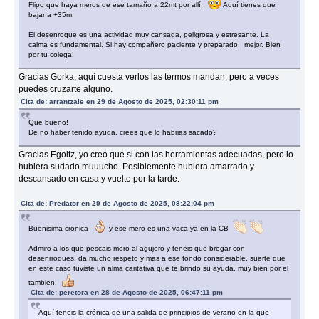
Flipo que haya meros de ese tamaño a 22mt por allí.
Aquí tienes que
bajar a +35m.
El desenroque es una actividad muy cansada, peligrosa y estresante. La
calma es fundamental. Si hay compañero paciente y preparado, mejor. Bien
por tu colega!
Gracias Gorka, aquí cuesta verlos las termos mandan, pero a veces
puedes cruzarte alguno.
Cita de: arrantzale en 29 de Agosto de 2025, 02:30:11 pm
Que bueno!
De no haber tenido ayuda, crees que lo habrias sacado?
Gracias Egoitz, yo creo que si con las herramientas adecuadas, pero lo
hubiera sudado muuucho. Posiblemente hubiera amarrado y
descansado en casa y vuelto por la tarde.
Cita de: Predator en 29 de Agosto de 2025, 08:22:04 pm
Buenisima cronica
y ese mero es una vaca ya en la CB
Admiro a los que pescais mero al agujero y teneis que bregar con
desenrroques, da mucho respeto y mas a ese fondo considerable, suerte que
en este caso tuviste un alma caritativa que te brindo su ayuda, muy bien por el
tambien.
Cita de: peretora en 28 de Agosto de 2025, 06:47:11 pm
Aquí teneis la crónica de una salida de principios de verano en la que