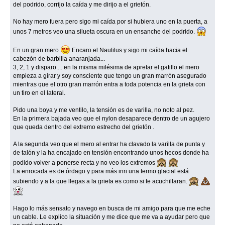
del podrido, corrijo la caída y me dirijo a el grietón.
No hay mero fuera pero sigo mi caída por si hubiera uno en la puerta, a
unos 7 metros veo una silueta oscura en un ensanche del podrido.
En un gran mero
Encaro el Nautilus y sigo mi caída hacia el
cabezón de barbilla anaranjada...
3, 2, 1 y disparo.... en la misma milésima de apretar el gatillo el mero
empieza a girar y soy consciente que tengo un gran marrón asegurado
mientras que el otro gran marrón entra a toda potencia en la grieta con
un tiro en el lateral.
Pido una boya y me ventilo, la tensión es de varilla, no noto al pez.
En la primera bajada veo que el nylon desaparece dentro de un agujero
que queda dentro del extremo estrecho del grietón .
A la segunda veo que el mero al entrar ha clavado la varilla de punta y
de talón y la ha encajado en tensión encontrando unos hecos donde ha
podido volver a ponerse recta y no veo los extremos
La enrocada es de órdago y para más inri una termo glacial está
subiendo y a la que llegas a la grieta es como si te acuchillaran.
Hago lo más sensato y navego en busca de mi amigo para que me eche
un cable. Le explico la situación y me dice que me va a ayudar pero que