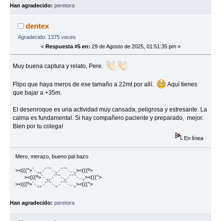
Han agradecido:
peretora
dentex
Agradecido: 1375 veces
«
Respuesta #5 en:
29 de Agosto de 2025, 01:51:35 pm »
Muy buena captura y relato, Pere.
Flipo que haya meros de ese tamaño a 22mt por allí.
Aquí tienes
que bajar a +35m.
El desenroque es una actividad muy cansada, peligrosa y estresante. La
calma es fundamental. Si hay compañero paciente y preparado, mejor.
Bien por tu colega!
En línea
Mero, merazo, bueno pal bazo
><(((°>`·.¸¸.·´¯`·.¸.·´¯`·...¸><(((º>
><(((º>`·.¸¸.·´¯`·.¸.·´¯`·...¸><(((°>
><(((º>`·.¸¸.·´¯`·.¸.·´¯`·...¸><(((°>
Han agradecido:
peretora