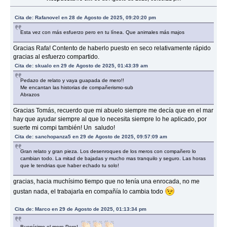
Cita de: Rafanovel en 28 de Agosto de 2025, 09:20:20 pm
Esta vez con más esfuerzo pero en tu línea. Que animales más majos
Gracias Rafa! Contento de haberlo puesto en seco relativamente rápido
gracias al esfuerzo compartido.
Cita de: skualo en 29 de Agosto de 2025, 01:43:39 am
Pedazo de relato y vaya guapada de mero!!
Me encantan las historias de compañerismo-sub
Abrazos
Gracias Tomás, recuerdo que mi abuelo siempre me decía que en el mar
hay que ayudar siempre al que lo necesita siempre lo he aplicado, por
suerte mi compi también! Un saludo!
Cita de: sanchopanza5 en 29 de Agosto de 2025, 09:57:09 am
Gran relato y gran pieza. Los desenroques de los meros con compañero lo
cambian todo. La mitad de bajadas y mucho mas tranquilo y seguro. Las horas
que le tendrias que haber echado tu solo!
gracias, hacia muchísimo tiempo que no tenía una enrocada, no me
gustan nada, el trabajarla en compañía lo cambia todo
Cita de: Marco en 29 de Agosto de 2025, 01:13:34 pm
Buenísimo el mero Pere!