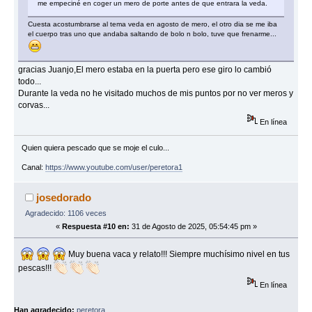
me empeciné en coger un mero de porte antes de que entrara la veda.
Cuesta acostumbrarse al tema veda en agosto de mero, el otro dia se me iba
el cuerpo tras uno que andaba saltando de bolo n bolo, tuve que frenarme...
gracias Juanjo,El mero estaba en la puerta pero ese giro lo cambió
todo...
Durante la veda no he visitado muchos de mis puntos por no ver meros y
corvas...
En línea
Quien quiera pescado que se moje el culo...
Canal:
https://www.youtube.com/user/peretora1
josedorado
Agradecido: 1106 veces
«
Respuesta #10 en:
31 de Agosto de 2025, 05:54:45 pm »
Muy buena vaca y relato!!! Siempre muchísimo nivel en tus
pescas!!!
En línea
Han agradecido:
peretora