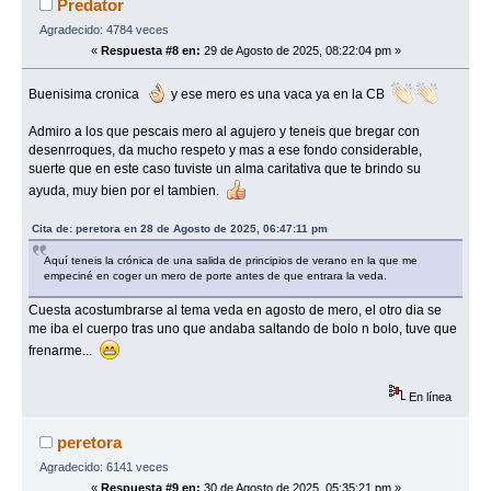
Predator
Agradecido: 4784 veces
«
Respuesta #8 en:
29 de Agosto de 2025, 08:22:04 pm »
Buenisima cronica
y ese mero es una vaca ya en la CB
Admiro a los que pescais mero al agujero y teneis que bregar con
desenrroques, da mucho respeto y mas a ese fondo considerable,
suerte que en este caso tuviste un alma caritativa que te brindo su
ayuda, muy bien por el tambien.
Cita de: peretora en 28 de Agosto de 2025, 06:47:11 pm
Aquí teneis la crónica de una salida de principios de verano en la que me
empeciné en coger un mero de porte antes de que entrara la veda.
Cuesta acostumbrarse al tema veda en agosto de mero, el otro dia se
me iba el cuerpo tras uno que andaba saltando de bolo n bolo, tuve que
frenarme...
En línea
peretora
Agradecido: 6141 veces
«
Respuesta #9 en:
30 de Agosto de 2025, 05:35:21 pm »