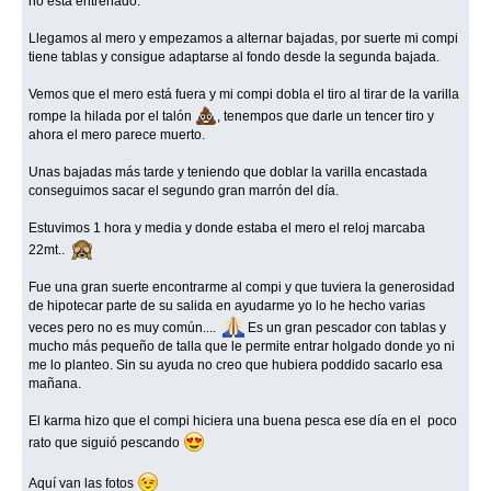
no está entrenado.
Llegamos al mero y empezamos a alternar bajadas, por suerte mi compi
tiene tablas y consigue adaptarse al fondo desde la segunda bajada.
Vemos que el mero está fuera y mi compi dobla el tiro al tirar de la varilla
rompe la hilada por el talón
, tenempos que darle un tencer tiro y
ahora el mero parece muerto.
Unas bajadas más tarde y teniendo que doblar la varilla encastada
conseguimos sacar el segundo gran marrón del día.
Estuvimos 1 hora y media y donde estaba el mero el reloj marcaba
22mt..
Fue una gran suerte encontrarme al compi y que tuviera la generosidad
de hipotecar parte de su salida en ayudarme yo lo he hecho varias
veces pero no es muy común....
Es un gran pescador con tablas y
mucho más pequeño de talla que le permite entrar holgado donde yo ni
me lo planteo. Sin su ayuda no creo que hubiera poddido sacarlo esa
mañana.
El karma hizo que el compi hiciera una buena pesca ese día en el poco
rato que siguió pescando
Aquí van las fotos