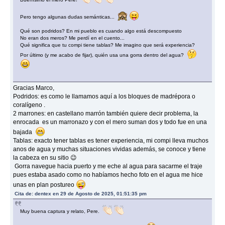
Pero tengo algunas dudas semánticas...
Qué son podridos? En mi pueblo es cuando algo está descompuesto
No eran dos meros? Me perdí en el cuento...
Qué significa que tu compi tiene tablas? Me imagino que será experiencia?
Por último (y me acabo de fijar), quién usa una gorra dentro del agua?
Gracias Marco,
Podridos: es como le llamamos aquí a los bloques de madrépora o
coralígeno .
2 marrones: en castellano marrón también quiere decir problema, la
enrocada es un marronazo y con el mero suman dos y todo fue en una
bajada
Tablas: exacto tener tablas es tener experiencia, mi compi lleva muchos
anos de agua y muchas situaciones vividas además, se conoce y tiene
la cabeza en su sitio 😉
Gorra navegue hacia puerto y me eche al agua para sacarme el traje
pues estaba asado como no habíamos hecho foto en el agua me hice
unas en plan postureo
Cita de: dentex en 29 de Agosto de 2025, 01:51:35 pm
Muy buena captura y relato, Pere.