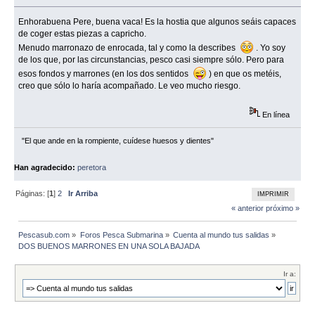
Enhorabuena Pere, buena vaca! Es la hostia que algunos seáis capaces
de coger estas piezas a capricho.
Menudo marronazo de enrocada, tal y como la describes
. Yo soy
de los que, por las circunstancias, pesco casi siempre sólo. Pero para
esos fondos y marrones (en los dos sentidos
) en que os metéis,
creo que sólo lo haría acompañado. Le veo mucho riesgo.
En línea
"El que ande en la rompiente, cuídese huesos y dientes"
Han agradecido:
peretora
Páginas: [
1
]
2
Ir Arriba
IMPRIMIR
« anterior
próximo »
Pescasub.com
»
Foros Pesca Submarina
»
Cuenta al mundo tus salidas
»
DOS BUENOS MARRONES EN UNA SOLA BAJADA
Ir a: