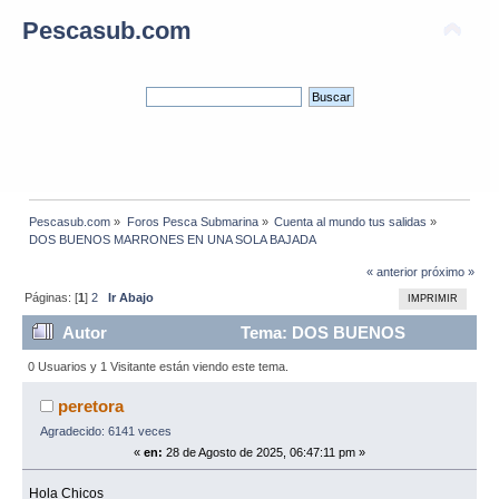
Pescasub.com
Pescasub.com
»
Foros Pesca Submarina
»
Cuenta al mundo tus salidas
»
DOS BUENOS MARRONES EN UNA SOLA BAJADA
« anterior
próximo »
Páginas: [
1
]
2
Ir Abajo
IMPRIMIR
Autor
Tema: DOS BUENOS
MARRONES EN UNA SOLA BAJADA (Leído 2455
0 Usuarios y 1 Visitante están viendo este tema.
veces)
peretora
Agradecido: 6141 veces
«
en:
28 de Agosto de 2025, 06:47:11 pm »
Hola Chicos