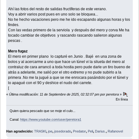
Ahí las fotos del resto de salidas fructíferas de este verano.
Voy a abrir varios post pues en uno solo se bloquea...
No he hecho vacaciones pero me he ido escapando algunas horas y los
findes.
Con las vedas primero de la serviola y después del mero y corva Me ha
tocado cambiar de objetivos y rascando rascando salieron algunas
pescas .
Mero fugaz
El mero en primer plano lo capturé en Junio . Bajé en una zona de
bolos y al acercarme a uno que hace un túnel vi la silueta del mero al
contraluz de cara arrancó a toda hostia pero pude darle un tiro bueno de
atrás a adelante, me salió por el otro extremo y no pude subirlo a la
primera .No me la jugué a que se me enrocara pasándolo por el túnel y
lo apagué con el 90 y deshice el nudo del carrete.
[
«
Última modificación: 11 de Septiembre de 2025, 02:32:07 pm por peretora
»
En línea
Quien quiera pescado que se moje el culo...
Canal:
https://www.youtube.com/user/peretora1
Han agradecido:
TRASKI
,
joe
,
josedorado
,
Predator
,
Peli
,
Darius.
,
Rafanovel