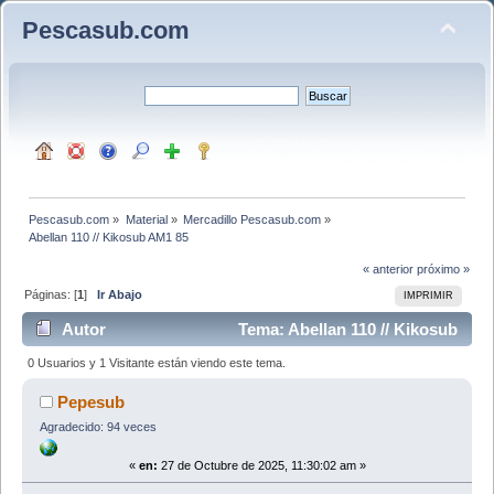
Pescasub.com
Pescasub.com
»
Material
»
Mercadillo Pescasub.com
»
Abellan 110 // Kikosub AM1 85
« anterior
próximo »
Páginas: [
1
]
Ir Abajo
IMPRIMIR
Autor
Tema: Abellan 110 // Kikosub
AM1 85 (Leído 853 veces)
0 Usuarios y 1 Visitante están viendo este tema.
Pepesub
Agradecido: 94 veces
«
en:
27 de Octubre de 2025, 11:30:02 am »