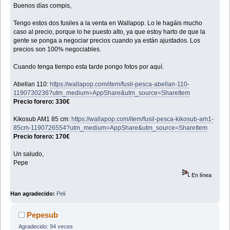
Buenos días compis,
Tengo estos dos fusiles a la venta en Wallapop. Lo le hagáis mucho
caso al precio, porque lo he puesto alto, ya que estoy harto de que la
gente se ponga a negociar precios cuando ya están ajustados. Los
precios son 100% negociables.
Cuando tenga tiempo esta tarde pongo fotos por aquí.
Abellan 110:
https://wallapop.com/item/fusil-pesca-abellan-110-
1190730236?utm_medium=AppShare&utm_source=ShareItem
Precio forero: 330€
Kikosub AM1 85 cm:
https://wallapop.com/item/fusil-pesca-kikosub-am1-
85cm-1190726554?utm_medium=AppShare&utm_source=ShareItem
Precio forero: 170€
Un saludo,
Pepe
En línea
Han agradecido:
Peli
Pepesub
Agradecido: 94 veces