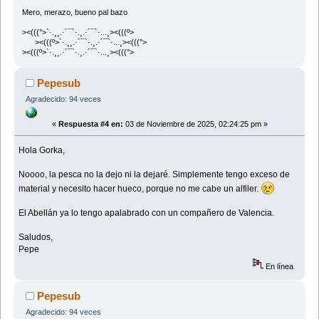
Mero, merazo, bueno pal bazo
><(((°>`·.¸¸.·´¯`·.¸.·´¯`·...¸><(((º>
><(((º>`·.¸¸.·´¯`·.¸.·´¯`·...¸><(((°>
><(((º>`·.¸¸.·´¯`·.¸.·´¯`·...¸><(((°>
Pepesub
Agradecido: 94 veces
«
Respuesta #4 en:
03 de Noviembre de 2025, 02:24:25 pm »
Hola Gorka,
Noooo, la pesca no la dejo ni la dejaré. Simplemente tengo exceso de
material y necesito hacer hueco, porque no me cabe un alfiler.
El Abellán ya lo tengo apalabrado con un compañero de Valencia.
Saludos,
Pepe
En línea
Pepesub
Agradecido: 94 veces