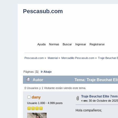
Pescasub.com
Inicio
Ayuda
Normas
Buscar
Ingresar
Registrarse
Pescasub.com
»
Material
»
Mercadillo Pescasub.com
»
Traje Beuchat E
Páginas: [
1
]
Ir Abajo
Autor
Tema: Traje Beuchat Eli
0 Usuarios y 1 Visitante están viendo este tema.
Traje Beuchat Elite 7mm 
dany
«
en:
30 de Octubre de 2025
Usuario 1.000 - 4.999 posts
Hola compañeros;