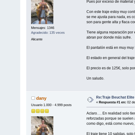
Pues por exceso de material y
Con este traje estoy muy con
se me ajusta para nada, es co
son para gente alta y flaca c
Mensajes: 1346
Tiene alguna reparación por 
Agradecido: 135 veces
abran por donde más sufre.
Alicante
El pantalón está en muy muy b
El estado en general del tra
El precio es de 125€, solo po
Un saludo.
Re:Traje Beuchat Elite
dany
«
Respuesta #1 en:
02 de
Usuario 1.000 - 4.999 posts
Aclaro…. En realidad solo ti
reforzadas porque se suelen a
como digo, está como nuevo, 
El traje tiene 10 salidas, solo