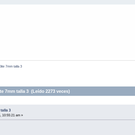
lite 7mm talla 3
te 7mm talla 3 (Leído 2273 veces)
talla 3
, 10:55:21 am »