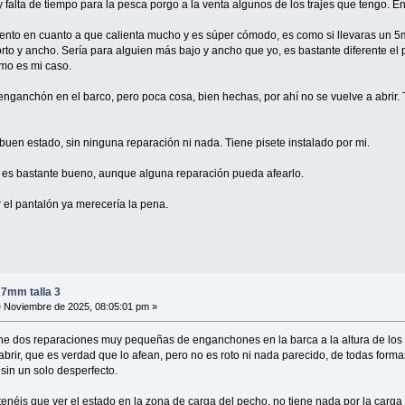
 falta de tiempo para la pesca porgo a la venta algunos de los trajes que tengo. En
tento en cuanto a que calienta mucho y es súper cómodo, es como si llevaras un 
rto y ancho. Sería para alguien más bajo y ancho que yo, es bastante diferente el 
omo es mi caso.
enganchón en el barco, pero poca cosa, bien hechas, por ahí no se vuelve a abrir.
uen estado, sin ninguna reparación ni nada. Tiene pisete instalado por mi.
je es bastante bueno, aunque alguna reparación pueda afearlo.
r el pantalón ya merecería la pena.
 7mm talla 3
 Noviembre de 2025, 08:05:01 pm »
ene dos reparaciones muy pequeñas de enganchones en la barca a la altura de los 
brir, que es verdad que lo afean, pero no es roto ni nada parecido, de todas form
sin un solo desperfecto.
 tenéis que ver el estado en la zona de carga del pecho, no tiene nada por la carga del