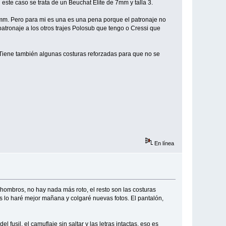
 este caso se trata de un Beuchat Elite de 7mm y talla 3.
5mm. Pero para mi es una es una pena porque el patronaje no
patronaje a los otros trajes Polosub que tengo o Cressi que
 Tiene también algunas costuras reforzadas para que no se
En línea
hombros, no hay nada más roto, el resto son las costuras
as lo haré mejor mañana y colgaré nuevas fotos. El pantalón,
 fusil, el camuflaje sin saltar y las letras intactas, eso es