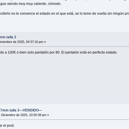
igue siendo muy muy caliente, cómodo.
recibirlo no le convence el estado en el que está, se lo tomo de vuelta sin ningún p
mm talla 3
iciembre de 2025, 04:37:16 pm »
eto a 100€ o bien solo pantalón por 80. El pantalón está en perfecto estado.
te 7mm talla 3—VENDIDO—
 Diciembre de 2025, 10:55:38 pm »
r el post.