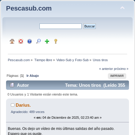
Pescasub.com
Pescasub.com
»
Tiempo libre
»
Video-Sub y Foto-Sub
»
Unos tiros
« anterior
próximo »
Páginas: [
1
]
Ir Abajo
IMPRIMIR
Autor
Tema: Unos tiros (Leído 355
veces)
0 Usuarios y 1 Visitante están viendo este tema.
Darius.
Agradecido: 489 veces
«
en:
04 de Diciembre de 2025, 02:23:40 am »
Buenas. Os dejo un vídeo de mis últimas salidas del año pasado.
Espero que os guste.