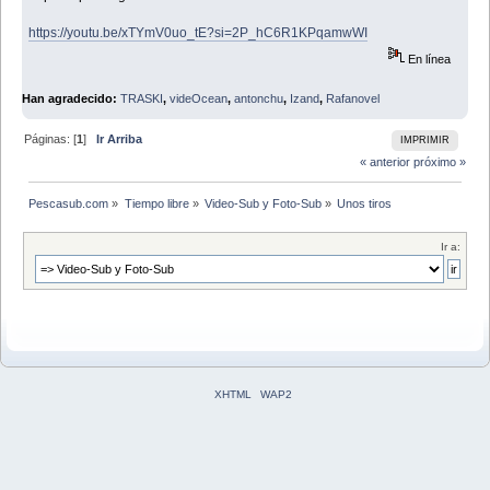
https://youtu.be/xTYmV0uo_tE?si=2P_hC6R1KPqamwWI
En línea
Han agradecido:
TRASKI
,
videOcean
,
antonchu
,
Izand
,
Rafanovel
Páginas: [
1
]
Ir Arriba
IMPRIMIR
« anterior
próximo »
Pescasub.com
»
Tiempo libre
»
Video-Sub y Foto-Sub
»
Unos tiros
Ir a:
XHTML
WAP2