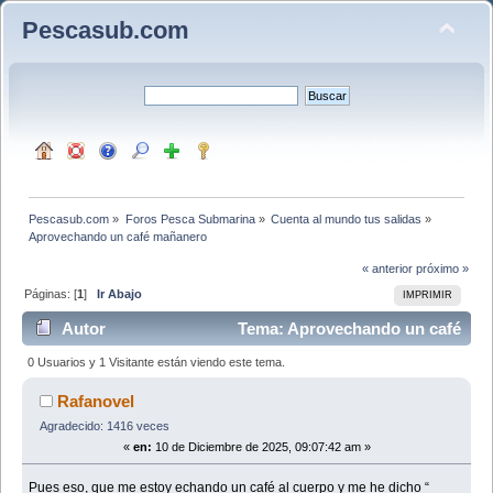
Pescasub.com
Pescasub.com
»
Foros Pesca Submarina
»
Cuenta al mundo tus salidas
»
Aprovechando un café mañanero 
« anterior
próximo »
Páginas: [
1
]
Ir Abajo
IMPRIMIR
Autor
Tema: Aprovechando un café
mañanero (Leído 2171 veces)
0 Usuarios y 1 Visitante están viendo este tema.
Rafanovel
Agradecido: 1416 veces
«
en:
10 de Diciembre de 2025, 09:07:42 am »
Pues eso, que me estoy echando un café al cuerpo y me he dicho “