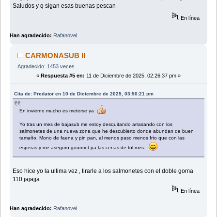
Saludos y q sigan esas buenas pescan
En línea
Han agradecido:
Rafanovel
CARMONASUB II
Agradecido: 1453 veces
«
Respuesta #5 en:
11 de Diciembre de 2025, 02:26:37 pm »
Cita de: Predator en 10 de Diciembre de 2025, 03:50:21 pm
En invierno mucho es meterse ya
Yo tras un mes de bajasub me estoy desquitando arrasando con los
salmonetes de una nueva zona que he descubierto donde abundan de buen
tamaño. Mono de faena y pin pan, al menos paso menos frío que con las
esperas y me aseguro gourmet pa las cenas de tol mes.
Eso hice yo la ultima vez , tirarle a los salmonetes con el doble goma
110 jajajja
En línea
Han agradecido:
Rafanovel