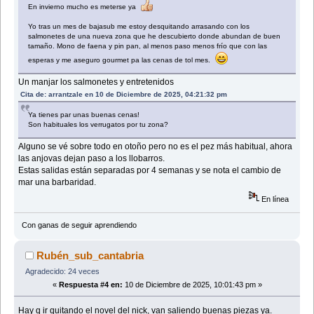
En invierno mucho es meterse ya
Yo tras un mes de bajasub me estoy desquitando arrasando con los
salmonetes de una nueva zona que he descubierto donde abundan de buen
tamaño. Mono de faena y pin pan, al menos paso menos frío que con las
esperas y me aseguro gourmet pa las cenas de tol mes.
Un manjar los salmonetes y entretenidos
Cita de: arrantzale en 10 de Diciembre de 2025, 04:21:32 pm
Ya tienes par unas buenas cenas!
Son habituales los verrugatos por tu zona?
Alguno se vé sobre todo en otoño pero no es el pez más habitual, ahora
las anjovas dejan paso a los llobarros.
Estas salidas están separadas por 4 semanas y se nota el cambio de
mar una barbaridad.
En línea
Con ganas de seguir aprendiendo
Rubén_sub_cantabria
Agradecido: 24 veces
«
Respuesta #4 en:
10 de Diciembre de 2025, 10:01:43 pm »
Hay q ir quitando el novel del nick, van saliendo buenas piezas ya.