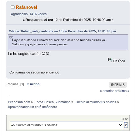
Rafanovel
Agradecido: 1416 veces
«
Respuesta #6 en:
12 de Diciembre de 2025, 10:46:00 am »
Cita de: Rubén_sub_cantabria en 10 de Diciembre de 2025, 10:01:43 pm
Hay q ir quitando el novel del nick, van saliendo buenas piezas ya.
Saludos y q sigan esas buenas pescan
Le he cogido cariño 😜😎
En línea
Con ganas de seguir aprendiendo
Páginas: [
1
]
Ir Arriba
IMPRIMIR
« anterior
próximo »
Pescasub.com
»
Foros Pesca Submarina
»
Cuenta al mundo tus salidas
»
Aprovechando un café mañanero 
Ir a: