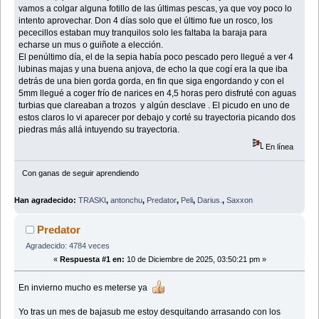
vamos a colgar alguna fotillo de las últimas pescas, ya que voy poco lo
intento aprovechar. Don 4 días solo que el último fue un rosco, los
pececillos estaban muy tranquilos solo les faltaba la baraja para
echarse un mus o guiñote a elección.
El penúltimo día, el de la sepia había poco pescado pero llegué a ver 4
lubinas majas y una buena anjova, de echo la que cogí era la que iba
detrás de una bien gorda gorda, en fin que siga engordando y con el
5mm llegué a coger frío de narices en 4,5 horas pero disfruté con aguas
turbias que clareaban a trozos y algún desclave . El picudo en uno de
estos claros lo vi aparecer por debajo y corté su trayectoria picando dos
piedras más allá intuyendo su trayectoria.
En línea
Con ganas de seguir aprendiendo
Han agradecido:
TRASKI
,
antonchu
,
Predator
,
Peli
,
Darius.
,
Saxxon
Predator
Agradecido: 4784 veces
«
Respuesta #1 en:
10 de Diciembre de 2025, 03:50:21 pm »
En invierno mucho es meterse ya
Yo tras un mes de bajasub me estoy desquitando arrasando con los