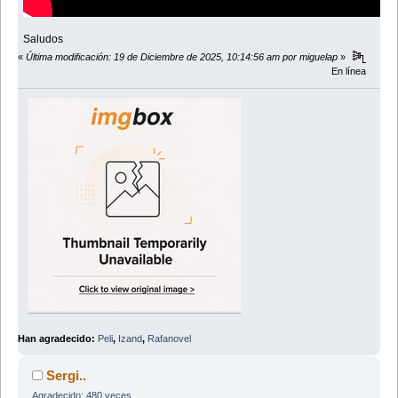
Saludos
«
Última modificación: 19 de Diciembre de 2025, 10:14:56 am por miguelap
»
En línea
Han agradecido:
Peli
,
Izand
,
Rafanovel
Sergi..
Agradecido: 480 veces