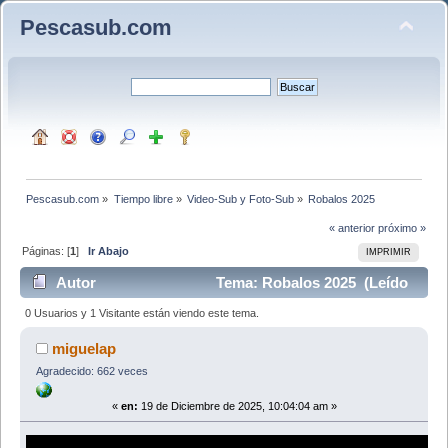
Pescasub.com
Pescasub.com
»
Tiempo libre
»
Video-Sub y Foto-Sub
»
Robalos 2025
« anterior
próximo »
Páginas: [
1
]
Ir Abajo
IMPRIMIR
Autor
Tema: Robalos 2025 (Leído
400 veces)
0 Usuarios y 1 Visitante están viendo este tema.
miguelap
Agradecido: 662 veces
«
en:
19 de Diciembre de 2025, 10:04:04 am »