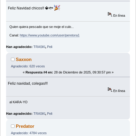
Feliz Navidad chicos!! 🔱🐟
En línea
Quien quiera pescado que se moje el culo...
Canal:
https://www.youtube.com/user/peretora1
Han agradecido:
TRASKI
,
Peli
Saxxon
Agradecido: 620 veces
«
Respuesta #4 en:
28 de Diciembre de 2025, 09:30:57 pm »
Feliz navidad, colegas!!!
En línea
al KARA-YO
Han agradecido:
TRASKI
,
Peli
Predator
Agradecido: 4784 veces