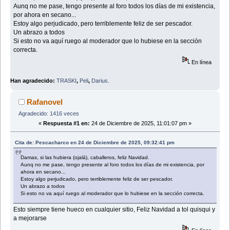
Aunq no me pase, tengo presente al foro todos los días de mi existencia,
por ahora en secano...
Estoy algo perjudicado, pero terriblemente feliz de ser pescador.
Un abrazo a todos
Si esto no va aquí ruego al moderador que lo hubiese en la sección
correcta.
En línea
Han agradecido:
TRASKI
,
Peli
,
Darius.
Rafanovel
Agradecido: 1416 veces
«
Respuesta #1 en:
24 de Diciembre de 2025, 11:01:07 pm »
Cita de: Pescacharco en 24 de Diciembre de 2025, 09:32:41 pm
Damas, si las hubiera (ojalá), caballeros, feliz Navidad.
Aunq no me pase, tengo presente al foro todos los días de mi existencia, por
ahora en secano...
Estoy algo perjudicado, pero terriblemente feliz de ser pescador.
Un abrazo a todos
Si esto no va aquí ruego al moderador que lo hubiese en la sección correcta.
Esto siempre tiene hueco en cualquier sitio, Feliz Navidad a tol quisqui y
a mejorarse