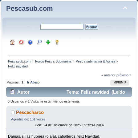
Pescasub.com
Pescasub.com
»
Foros Pesca Submarina
»
Pesca submarina & Apnea
»
Feliz navidad
« anterior
próximo »
Páginas: [
1
]
Ir Abajo
IMPRIMIR
Autor
Tema: Feliz navidad (Leído
1982 veces)
0 Usuarios y 1 Visitante están viendo este tema.
Pescacharco
Agradecido: 161 veces
«
en:
24 de Diciembre de 2025, 09:32:41 pm »
Damas, si las hubiera (ojalá), caballeros, feliz Navidad.