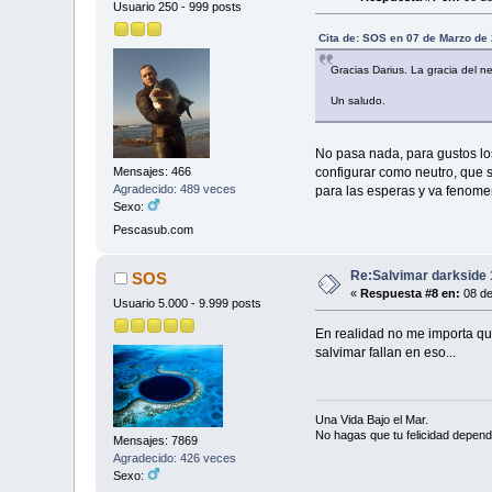
Usuario 250 - 999 posts
Cita de: SOS en 07 de Marzo de
Gracias Darius. La gracia del n
Un saludo.
No pasa nada, para gustos lo
Mensajes: 466
configurar como neutro, que s
Agradecido: 489 veces
para las esperas y va fenomen
Sexo:
Pescasub.com
Re:Salvimar darkside 
SOS
«
Respuesta #8 en:
08 de
Usuario 5.000 - 9.999 posts
En realidad no me importa que
salvimar fallan en eso...
Una Vida Bajo el Mar.
No hagas que tu felicidad depend
Mensajes: 7869
Agradecido: 426 veces
Sexo: