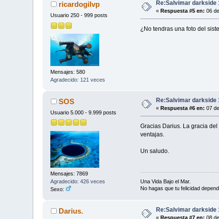
Re:Salvimar darkside 
ricardogilvp
«
Respuesta #5 en:
06 de
Usuario 250 - 999 posts
¿No tendras una foto del sis
Mensajes: 580
Agradecido: 121 veces
Re:Salvimar darkside 
SOS
«
Respuesta #6 en:
07 de
Usuario 5.000 - 9.999 posts
Gracias Darius. La gracia del
ventajas.
Un saludo.
Mensajes: 7869
Una Vida Bajo el Mar.
Agradecido: 426 veces
No hagas que tu felicidad depend
Sexo:
Re:Salvimar darkside 
Darius.
«
Respuesta #7 en:
08 de