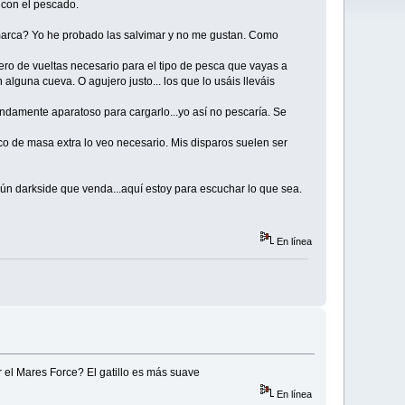
a con el pescado.
 marca? Yo he probado las salvimar y no me gustan. Como
ro de vueltas necesario para el tipo de pesca que vayas a
alguna cueva. O agujero justo... los que lo usáis lleváis
ndamente aparatoso para cargarlo...yo así no pescaría. Se
co de masa extra lo veo necesario. Mis disparos suelen ser
gún darkside que venda...aquí estoy para escuchar lo que sea.
En línea
 el Mares Force? El gatillo es más suave
En línea