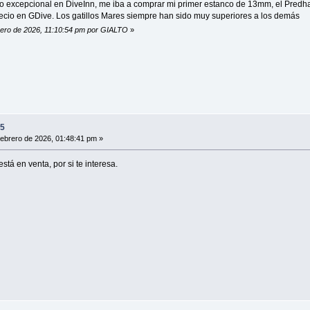
io excepcional en DiveInn, me iba a comprar mi primer estanco de 13mm, el Predh
precio en GDive. Los gatillos Mares siempre han sido muy superiores a los demás
brero de 2026, 11:10:54 pm por GIALTO
»
15
ebrero de 2026, 01:48:41 pm »
stá en venta, por si te interesa.