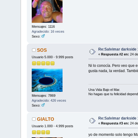
Mensajes: 1116
Agradecido: 16 veces
Sexo:
Re:Salvimar darkside 
SOS
«
Respuesta #2 en:
24 de
Usuario 5.000 - 9.999 posts
Ni lo conocía. Pero veo que e
gusta nada, la verdad. Tambi
Una Vida Bajo el Mar.
No hagas que tu felicidad depend
Mensajes: 7869
Agradecido: 426 veces
Sexo:
Re:Salvimar darkside 
GIALTO
«
Respuesta #3 en:
24 de
Usuario 1.000 - 4.999 posts
yo de momento solo tengo Mar