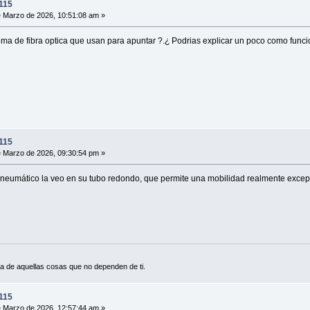
115
 Marzo de 2026, 10:51:08 am »
tema de fibra optica que usan para apuntar ?.¿ Podrias explicar un poco como func
115
 Marzo de 2026, 09:30:54 pm »
 neumático la veo en su tubo redondo, que permite una mobilidad realmente excepci
a de aquellas cosas que no dependen de ti.
115
 Marzo de 2026, 12:57:44 am »