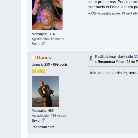
tener problemas. Por su prec
tirar hacía el Force, a buen 
«
Última modificación: 24 de Fe
Mensajes: 1116
Agradecido: 16 veces
Sexo:
Re:Salvimar darkside 1
Darius.
«
Respuesta #4 en:
28 de F
Usuario 250 - 999 posts
Hola, no es el darkside, pero e
Mensajes: 466
Agradecido: 489 veces
Sexo:
Pescasub.com