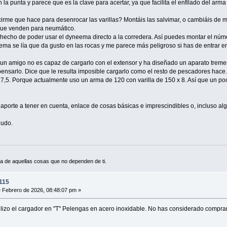
n la punta y parece que es la clave para acertar, ya que facilita el enfilado del arm
irme que hace para desenrocar las varillas? Montáis las salvimar, o cambiáis de
 que venden para neumático.
hecho de poder usar el dyneema directo a la corredera. Así puedes montar el núme
eema se lía que da gusto en las rocas y me parece más peligroso si has de entrar en 
.un amigo no es capaz de cargarlo con el extensor y ha diseñado un aparato treme
ensarlo. Dice que le resulta imposible cargarlo como el resto de pescadores hace.
7,5. Porque actualmente uso un arma de 120 con varilla de 150 x 8. Así que un po
 aporte a tener en cuenta, enlace de cosas básicas e imprescindibles o, incluso al
ludo.
a de aquellas cosas que no dependen de ti.
115
 Febrero de 2026, 08:48:07 pm »
ilizo el cargador en "T" Pelengas en acero inoxidable. No has considerado comprar