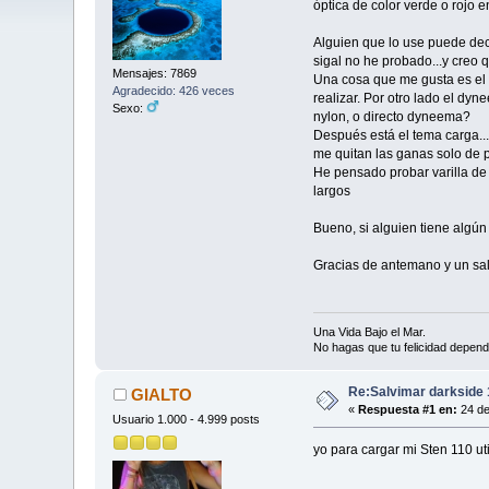
óptica de color verde o rojo e
Alguien que lo use puede dec
sigal no he probado...y creo
Mensajes: 7869
Una cosa que me gusta es el 
Agradecido: 426 veces
realizar. Por otro lado el dyn
Sexo:
nylon, o directo dyneema?
Después está el tema carga..
me quitan las ganas solo de p
He pensado probar varilla de 
largos
Bueno, si alguien tiene algún
Gracias de antemano y un sa
Una Vida Bajo el Mar.
No hagas que tu felicidad depend
Re:Salvimar darkside 
GIALTO
«
Respuesta #1 en:
24 de
Usuario 1.000 - 4.999 posts
yo para cargar mi Sten 110 ut