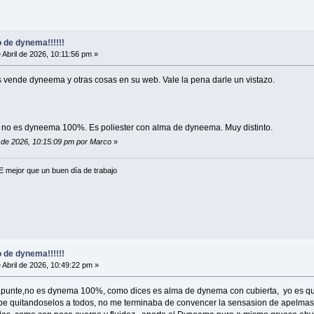
 de dynema!!!!!!
 Abril de 2026, 10:11:56 pm »
vende dyneema y otras cosas en su web. Vale la pena darle un vistazo.
 no es dyneema 100%. Es poliester con alma de dyneema. Muy distinto.
il de 2026, 10:15:09 pm por Marco
»
mejor que un buen dí­a de trabajo
 de dynema!!!!!!
 Abril de 2026, 10:49:22 pm »
 apunte,no es dynema 100%, como dices es alma de dynema con cubierta, yo es qu
 quitandoselos a todos, no me terminaba de convencer la sensasion de apelmasam