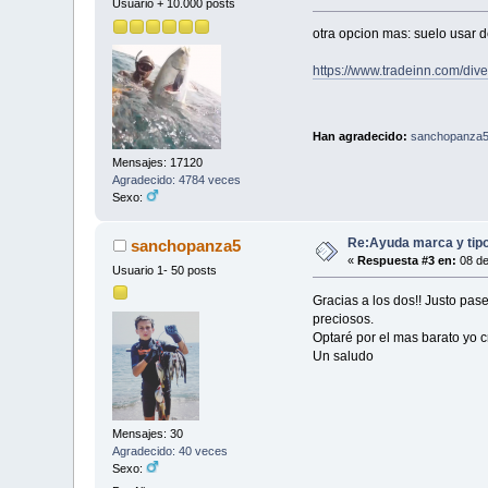
Usuario + 10.000 posts
otra opcion mas: suelo usar 
https://www.tradeinn.com/di
Han agradecido:
sanchopanza
Mensajes: 17120
Agradecido: 4784 veces
Sexo:
Re:Ayuda marca y tipo
sanchopanza5
«
Respuesta #3 en:
08 de
Usuario 1- 50 posts
Gracias a los dos!! Justo pas
preciosos.
Optaré por el mas barato yo cr
Un saludo
Mensajes: 30
Agradecido: 40 veces
Sexo: