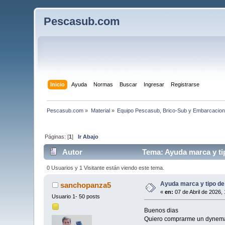
Pescasub.com
Inicio
Ayuda
Normas
Buscar
Ingresar
Registrarse
Pescasub.com
»
Material
»
Equipo Pescasub, Brico-Sub y Embarcacio
Páginas: [
1
]
Ir Abajo
Autor
Tema: Ayuda marca y tip
0 Usuarios y 1 Visitante están viendo este tema.
Ayuda marca y tipo de
sanchopanza5
«
en:
07 de Abril de 2026,
Usuario 1- 50 posts
Buenos dias
Quiero comprarme un dynema d