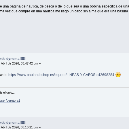
una pagina de nautica, de pesca o de lo que sea o una bobina especifica de una m
tima vez que compre en una nautica me llego un cabo sin alma que era una basura y
 de dynema!!!!!!
 Abril de 2026, 03:47:42 pm »
u web
https://www.paulasubshop.es/equipo/LINEAS-Y-CABOS-c42698284
 el culo...
user/peretora1
5
 de dynema!!!!!!
 Abril de 2026, 05:10:21 pm »