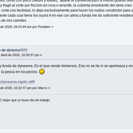
edos, como con poco cuerpo y fluidez, aparte el Dyneema puro a mismo grueso obvi
fragil al corte por friccion en roca o arrecife, la cubierta envolvente del alma cre
e corte con facilidad, lo deje exclusivamente para hacer los nudos constrictor para 
te cada cual tiene los suyos A mi ese con alma y funda me da suficiente resistencia
de mis carretes.
l de 2026, 04:23:44 am por Predator
»
 de dynema!!!!!!
 Abril de 2026, 10:20:37 pm »
funda de dyneema. Es el que vende Immersvs. Ese no se lía ni se apelmaza y resi
 la pesca en los pecios.
/dyneema-rigido-stiff/
il de 2026, 10:22:37 pm por Marco
»
mejor que un buen dí­a de trabajo