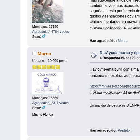
mas supcetible a lios o enrr
tambien lo veo mas expuesto y 
segaria el resto por inercia d
gustos y sensaciones obviamen
termine montando en mayoria 
Mensajes: 17120
«
Última modificación: 18 de Abri
Agradecido: 4784 veces
Sexo:
Han agradecido:
Marco
Re:Ayuda marca y tipo
Marco
«
Respuesta #6 en:
21 de
Usuario + 10.000 posts
Hay dyneema puro con alma y 
funciona a nosotros aquí para
https://immersvs.com/producto
«
Última modificación: 21 de Abr
Mensajes: 18859
Agradecido: 2311 veces
Un mal día de pesca es SIEMPRE 
Sexo:
Miami, Florida
Han agradecido:
Predator