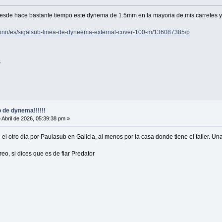
desde hace bastante tiempo este dynema de 1.5mm en la mayoria de mis carretes y
veinn/es/sigalsub-linea-de-dyneema-external-cover-100-m/136087385/p
5
 de dynema!!!!!!
 Abril de 2026, 05:39:38 pm »
e el otro dia por Paulasub en Galicia, al menos por la casa donde tiene el taller. U
eo, si dices que es de fiar Predator