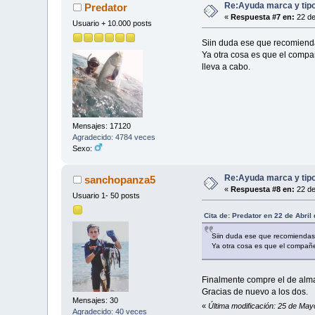
Re:Ayuda marca y tipo
Predator
«
Respuesta #7 en:
22 de
Usuario + 10.000 posts
Siin duda ese que recomienda
Ya otra cosa es que el compa
lleva a cabo.
Mensajes: 17120
Agradecido: 4784 veces
Sexo:
Re:Ayuda marca y tipo
sanchopanza5
«
Respuesta #8 en:
22 de
Usuario 1- 50 posts
Cita de: Predator en 22 de Abril
Siin duda ese que recomiendas 
Ya otra cosa es que el compañe
Finalmente compre el de alma
Gracias de nuevo a los dos.
Mensajes: 30
«
Última modificación: 25 de Ma
Agradecido: 40 veces