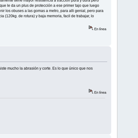
amente tiene mayor resistencia a tracción pura y dura pero
o que le da un plus de protección a ese primer tajo que luego
unir los obuses a las gomas a metro, para alli genial, pero para
 (120kg. de rotura) y baja memoria, facil de trabajar, lo
En línea
ste mucho la abrasión y corte. Es lo que único que nos
En línea