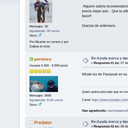
Alguien sabria recomendarme 
precio mejor aún... Que la ul
favor!!
Gracias de antemano
Mensajes: 30
Agradecido: 40 veces
Sexo:
Por Alicante en verano y por
Galicia el resto
Re:Ayuda marca y tipo
peretora
«
Respuesta #1 en:
07 de
Usuario 5.000 - 9.999 posts
Mírate los de Paulasub en s
Quien quiera pescado que se moje
Mensajes: 5666
Canal:
https://www.youtube.com/
Agradecido: 6140 veces
Sexo:
Han agradecido:
sanchopanza
Re:Ayuda marca y tipo
Predator
«
Respuesta #2 en:
08 de