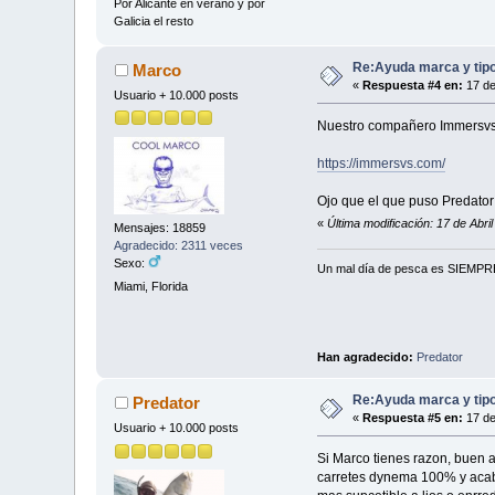
Por Alicante en verano y por
Galicia el resto
Re:Ayuda marca y tipo
Marco
«
Respuesta #4 en:
17 de
Usuario + 10.000 posts
Nuestro compañero Immersvs 
https://immersvs.com/
Ojo que el que puso Predator
«
Última modificación: 17 de Abr
Mensajes: 18859
Agradecido: 2311 veces
Sexo:
Un mal día de pesca es SIEMPRE 
Miami, Florida
Han agradecido:
Predator
Re:Ayuda marca y tipo
Predator
«
Respuesta #5 en:
17 de
Usuario + 10.000 posts
Si Marco tienes razon, buen
carretes dynema 100% y acabe